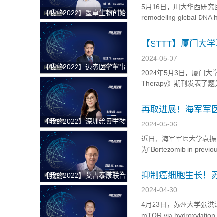
5月16日，川大华西研究团队在
【我的2022】墨卓生物创始
remodeling global DNA h
人兼COO刘寒：日日精进，
oral squamous cell c
久久为功，把一个好的单细
【STTT】厦门大
胞中国解决方案带给客户
2024-05-07
【我的2022】迈杰医学董事
2024年5月3日，厦门大学夏宁
长兼首席执行官张亚飞：数
Therapy》期刊发表了题为“Combi
智化赋能商业模式转型，为
amplifies antitum
客户提供更优质的伴随诊断
再取进展！海军军医
整体解决方案
【我的2022】深圳绘云生物
2024-05-06
总经理林景超：专注慢病早
近日，海军军医大学袁振刚、王红
筛类临床质谱检测产品，从
为“Bortezomib in previou
临床痛点出发，为临床医学
intrahepatic cholangioca
检验解决更多难题
抑制癌细胞生长！
【我的2022】艾吉泰康联合
创始人屈武斌：对技术精雕
2024-04-30
细琢，以客户应用场景为核
4月23日，苏州大学张洪涛、
心，用特色服务提供基因捕
mTOR via hydroxylation