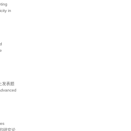
ing
ity in
d
e
》上发表题
 advanced
es
wth”的研究论