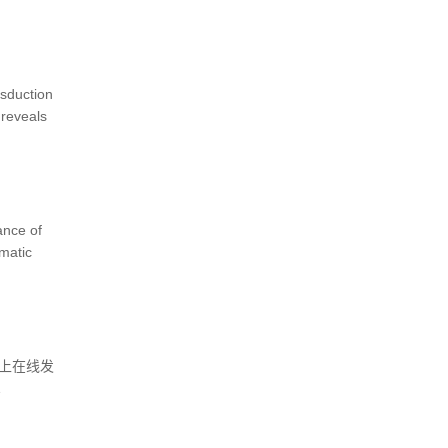
提供重要
ction
reveals
ce of
ematic
y》上在线发
1