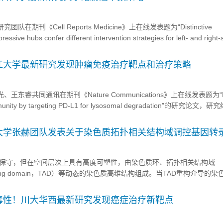
在期刊《Cell Reports Medicine》上在线发表题为“Distinctive
essive hubs confer different intervention strategies for left- and right-
研究论文，研究支持原发性肿瘤定位...
】浙江大学最新研究发现肿瘤免疫治疗靶点和治疗策略
王东睿共同通讯在期刊《Nature Communications》上在线发表题为“H
immunity by targeting PD-L1 for lysosomal degradation”的研究论文，
蛋白（如 PD-L1）之间的相互作用可以缓解疾病进展。这些结果还提出了一种
大学张赫团队发表关于染色质拓扑相关结构域调控基因转
保守，但在空间层次上具有高度可塑性，由染色质环、拓扑相关结构域
associating domain，TAD）等动态的染色质高维结构组成。当TAD重构介导的
色质构象重塑，导致基因表达异常，甚至促使肿瘤发生。因此，亟需进一
并深入揭示TAD重构调控基因转录的新机制。 2024年5...
毒性！川大华西最新研究发现癌症治疗新靶点