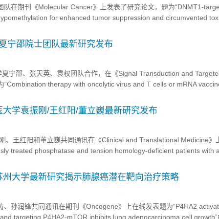
期刊《Molecular Cancer》上发表了研究论文，题为“DNMT1-target
ypomethylation for enhanced tumor suppression and circumvented toxic
arcinoma”。本研究表明，...
学夏宁邵院士团队最新研究发布
邵、张天英、袁权团队合作，在《Signal Transduction and Targete
nation therapy with oncolytic virus and T cells or mRNA vaccin
or effects”的研究论文，研究开发了一种不易诱导病毒中...
大学袁振刚/王红阳/董立巍最新研究发布
阳和董立巍共同通讯在《Clinical and Translational Medicine
sly treated phosphatase and tension homology-deficient patients with
rcinom...
苏州大学最新研究揭示肺腺癌潜在靶向治疗策略
孙润锋共同通讯在期刊《Oncogene》上在线发表题为“P4HA2 activat
 and targeting P4HA2-mTOR inhibits lung adenocarcinoma cell gro