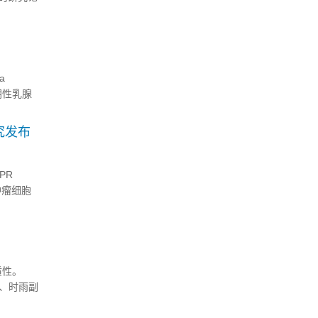
..
a
在三阴性乳腺
过还原性
究发布
PR
 中肿瘤细胞
物可以克服
质性。
士、时雨副
授、华中