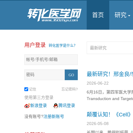
首页
研究
用户登录
转化医学是什么？
最新研究！邢金良/
AKAP1在肝细胞
2026-06-22
记住
忘记密码?
6月16日，第四军医大学
使用第三方登录
Transduction an
胞癌（HCC）发生发展
新浪登录
腾讯登录
进展的全新通路，还验证了一
颠覆认知！《Cel
没有账号?
注册新账号
境，为自己创造巨
2026-05-08
长期以来，脆弱拟杆菌（Bac