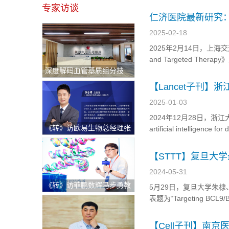
深入探究这一机制，不仅
专家访谈
理论依据。 2025年3月6日
仁济医院最新研究：
2025-02-18
2025年2月14日，上海交
and Targeted Therapy》
深度解码血管基质组分技
trastuzumab resistance 
术：重塑退行性骨关节炎治
【Lancet子刊
疗新格局与医疗出海中东新
2025-01-03
机遇
2024年12月28日，浙江大学
《转》访欧易生物总经理张
artificial intelligence fo
志明：持续逆势快速增长！
review and meta-ana...
破解科研服务"不可能三
【STTT】复旦大
角"的硬核逻辑
2024-05-31
《转》访菲鹏数辉马步勇教
5月29日，复旦大学朱棣、王明伟
授｜AI与分子模拟引领生物
表题为“Targeting BCL9/BCL
医药创新，“构象选择机制”
dendritic cell (cDC1) act
开辟药物动态设计新纪元
【Cell子刊】南