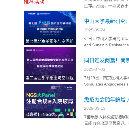
推荐活动
生存。然而，一项发表于
肠炎和结直肠癌密切相关
肠道环境，将其变成一个富
中山大学最新研究
2025-09-24
近日，中山大学研究团队在期刊《A
第七届北京单细胞与空间组
and Sunitinib Resista
学研讨会
研究旨在确认（TWF2）
同日连发两篇！南
2025-07-31
第二届西部单细胞与空间组
7月29日，南京医科大学研究团
学论坛
Stimulates Angiogenesis
和“A novel protein encod
免疫力会随年龄增
2025-03-13
【直播】 NGS大panel注册
T细胞是人体免疫防御的
合规与入院破局
毒能力会出现显著衰退。