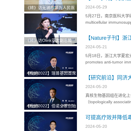
2024-05-29
《转》访无锡市第九人民医
院科教科主任赵刚
5月27日，南京医科大学研究团队
multicellular immunosuppr
colon cancers”的
【Nature子刊
《转》访Olink亚太副总裁
Andrea Ballagi博士：新一
2024-05-21
代蛋白组学如何加速精准医
5月18日，浙江大学夏宏光、
疗新进程
promotes anti-tumor 
明，增强Hsc70与底物
【我的2022】瑞普基因首席
【研究前沿】同济
技术官王涛：发挥BT+AI双
式的最新研究
引擎特色优势，推进AI技术
2024-05-20
在精准医疗领域的临床落地
真核生物基因组在进化上
（topologically 
【我的2022】佰诺全景创始
于紊乱状态时，易引起染
人焦磊：降低使用成本和难
TAD变化调控的功能基因，
可提高疗效并降低
度，推动全景病理技术在中
国的临床转化落地
2024-05-20