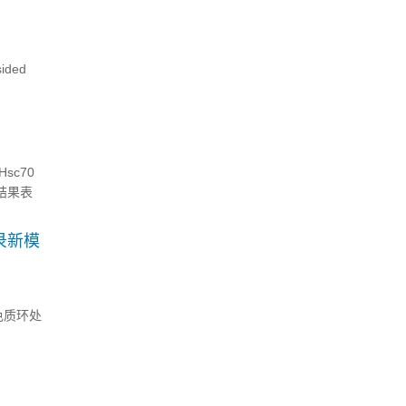
sided
sc70
研究结果表
可能...
录新模
染色质环处
步发现受