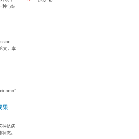
一种与结
主动改造
sion
”的研究论文，本
rcinoma”
成果
这种抗病
能状态。