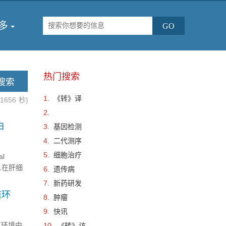
多
热门搜索
1.
《转》译
.1656
秒)
2.
白
3.
基因检测
4.
二代测序
5.
细胞治疗
l
P1在肝细
6.
遗传病
促进肝癌
7.
新药研发
道环
8.
肿瘤
9.
快讯
无氧环境中
10.
《转》访