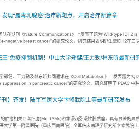
稳定mTOR激酶的羟基化调节机制，并为治疗靶向mTOR激酶驱动的癌症.
发现“最毒乳腺癌”治疗新靶点，开启治疗新篇章
刊《Nature Communications》上发表了题为“Wild-type IDH2 is 
 for triple-negative breast cancer”的研究论文，研究结果表明野生型IDH2
表达，并促进其体外增殖和体内肿瘤生长。本研究揭示了三阴性乳腺癌细胞通
动“癌王”免疫抑制机制！中山大学郑健/王力勤/林东昕最新研
学郑健、王力勤及林东昕共同通讯在《Cell Metabolism》上发表题为“QD
mmune suppression in pancreatic cancer”的研究论文，研究证明了 PDAC
疫之间的相互作用，提出 QDPR 作为 ICB 和 BH4 补充的生物标志
叶刀子刊】齐发！陆军军医大学卞修武院士等最新研究发布
生的肿瘤相关巨噬细胞(Mo-TAMs)密集浸润弥漫性胶质瘤，具有显著的异
陆军军医大学第一附属医院（重庆西南医院）全军临床病理学研究所卞修武院
合陆军军医大学第一附属医院脑胶质瘤医学研究中心、神经外科李飞副教