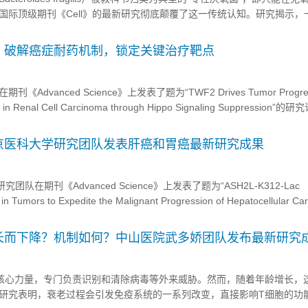
国际顶级期刊《Cell》的最新研究彻底颠覆了这一传统认知。研究揭示，
的致病亚型——产肠毒素脆弱拟杆菌（ETBF），不仅能耐受氧气，更会
含氧气和乳酸的“氧化型生态位”，从而为自己创造巨大的生长优...
：破解癌症耐药机制，锁定关键治疗靶点
dvanced Science》上发表了题为“TWF2 Drives Tumor Progres
nce in Renal Cell Carcinoma through Hippo Signaling Suppression
是肿瘤侵袭性和治疗耐药性的关键介导因子。TWF2...
京医科大学研究团队发表肝癌和胃癌最新研究成果
队在期刊《Advanced Science》上发表了题为“ASH2L-K312-Lac
 in Tumors to Expedite the Malignant Progression of Hepatocellular Ca
ed by circUBE2G...
长而下降？机制如何？中山医院武多娇团队发布最新研究
核心力量，专门负责识别和清除病毒等外来威胁。然而，随着年龄增长，
研究表明，衰老过程会引发免疫系统的一系列改变，直接影响T细胞的功