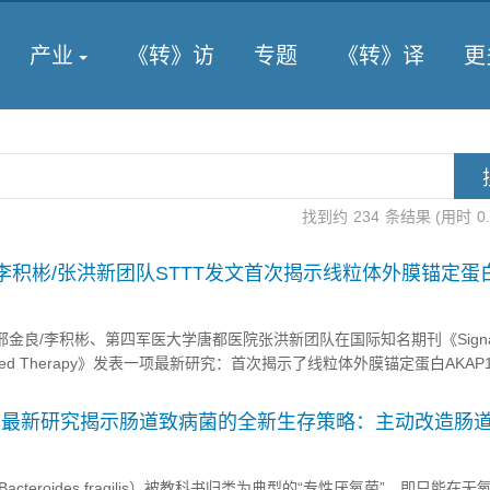
产业
《转》访
专题
《转》译
更
找到约
234
条结果 (用时
0
李积彬/张洪新团队STTT发文首次揭示线粒体外膜锚定蛋
癌发生发展中的关键作用及其分子机制
邢金良/李积彬、第四军医大学唐都医院张洪新团队在国际知名期刊《Signa
d Targeted Therapy》发表一项最新研究：首次揭示了线粒体外膜锚定蛋白AKA
中的关键作用及其分子机制。该研究不仅阐明了AKAP1通过调控糖原代谢
种靶向AKAP1的多肽抑制剂AP-21的...
l》最新研究揭示肠道致病菌的全新生存策略：主动改造肠
大的生长优势
teroides fragilis）被教科书归类为典型的“专性厌氧菌”，即只能在