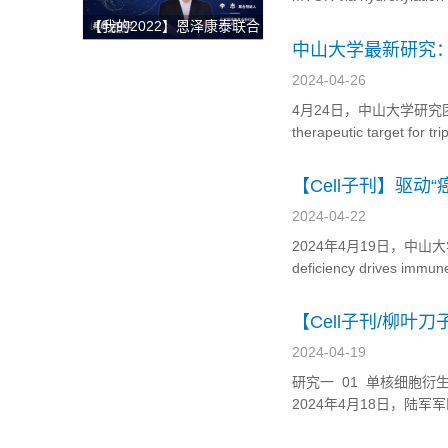
获整体解决方案
文，研究发现了一种激活和
【我的2022】恩泽康泰联合
创始人李志：开放与合作，
中山大学最新研究：
深耕外泌体技术开发与临床
2024-04-26
转化，为创新药研发提供坚
4月24日，中山大学研究团队在期
实的肩膀！
therapeutic target
癌(TNBC)细胞中高
三羧酸...
【Cell子刊】驱
2024-04-22
2024年4月19日，中山大
deficiency drives i
劫持的生物蝶呤代谢与肿瘤免
QDP...
【Cell子刊/柳
2024-04-19
研究一 01 单核细胞衍
2024年4月18日，
教授、平轶芳教授团队联