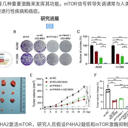
T等几种重要激酶来发挥其功能。mTOR信号转导失调通常与人
经退行性疾病和癌症。
研究进展
02
A2激活mTOR，研究人员假设P4HA2敲低和mTOR激酶抑制剂