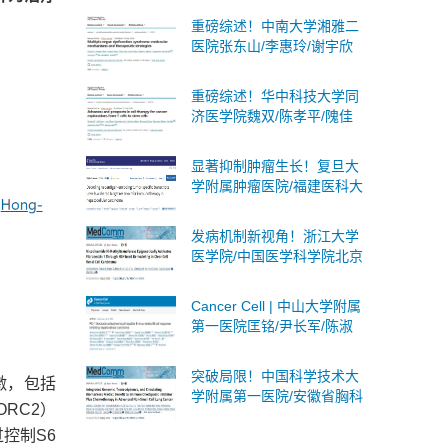
述蛋白质乳酸化：分子机
重磅综述！中南大学湘雅二
制、生物学意义及临床意义
医院张东山/李惠玲/谢宇欣
团队系统阐述多器官功能障
碍综合征：分子机制与治疗
重磅综述！华中科技大学同
策略
济医学院魏双/陈孝平/隗佳
团队系统阐述癌症细胞治疗
从T细胞到干细胞的全面突
显著抑制肿瘤生长！复旦大
破与未来展望
学附属肿瘤医院/福建医科大
学合作发文：肝癌联合免疫
治疗的潜在靶点
发病机制新视角！浙江大学
医学院/中国医学科学院北京
协和医院合作发文：肾癌潜
在诊断标志物和治疗靶点
Cancer Cell | 中山大学附属
第一医院匡铭/尹长军/陈淑
玲团队首次揭示PD-1抑制剂
激活局部乙肝病毒B细胞应
突破局限！中国科学技术大
激，包括
答
学附属第一医院/安徽省胸科
RC2）
医院合作发文：非小细胞肺
控制S6
癌广泛适用且无创的策略