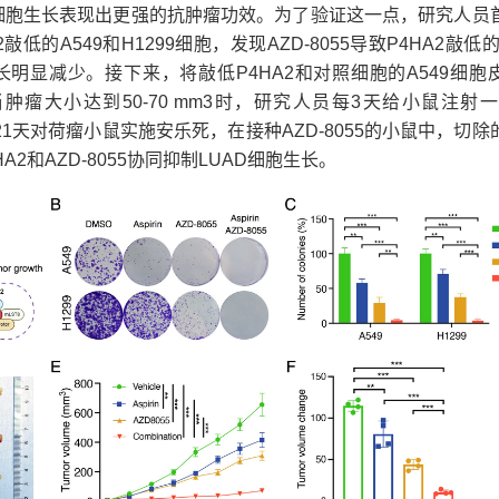
AD细胞生长表现出更强的抗肿瘤功效。为了验证这一点，研究人员
A2敲低的A549和H1299细胞，发现AZD-8055导致P4HA2敲低的
生长明显减少。接下来，将敲低P4HA2和对照细胞的A549细胞
当肿瘤大小达到50-70 mm3时，研究人员每3天给小鼠注射一次
21天对荷瘤小鼠实施安乐死，在接种AZD-8055的小鼠中，切除
A2和AZD-8055协同抑制LUAD细胞生长。