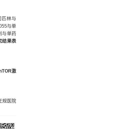
司匹林与
055与单
到与单药
究结果表
TOR激
正规医院