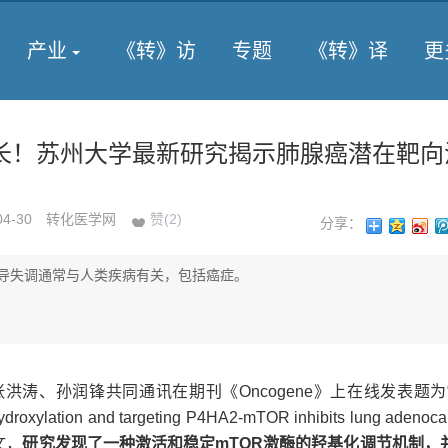
产业
《转》访
专题
《转》译
更
长！苏州大学最新研究揭示肺腺癌潜在靶向
04-30
转化医学网
赞(
2
)
分享：
传导失调通常与人类疾病有关，包括癌症。
洪涛、孙润锋共同通讯在期刊《Oncogene》上在线发表题为“P
ydroxylation and targeting P4HA2-mTOR inhibits lung adenoc
论文，
研究发现了一种激活和稳定mTOR激酶的羟基化调节机制，