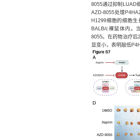
8055通过抑制LU
AZD-8055处理P4H
H1299细胞的细胞
BALB/c裸鼠体内。
8055。在药物治疗后
显变小，表明敲低P4H