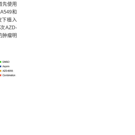
首先使用
A549和
皮下植入
AZD-
的肿瘤明