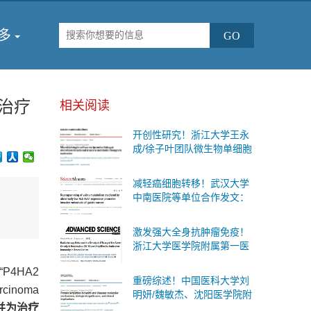
多
治疗
相关阅读
开创性研究！浙江大学王永
成/徐子叶团队微生物单细胞
测序首次揭示肠道细菌“个体
差异”与糖尿病代谢变化的内
减轻癌细胞转移！武汉大学
在联系
中南医院等单位合作发文：
有效的防治胃癌扩散的治疗
策略
激发强大全身抗肿瘤免疫！
浙江大学医学院附属第一医
院等单位合作发文：癌症治
4HA2
疗联合疗法
重磅综述！中国医科大学刘
arcinoma
明妍/魏敏杰、沈阳医学院附
并为治疗
属第二医院吴际团队系统阐