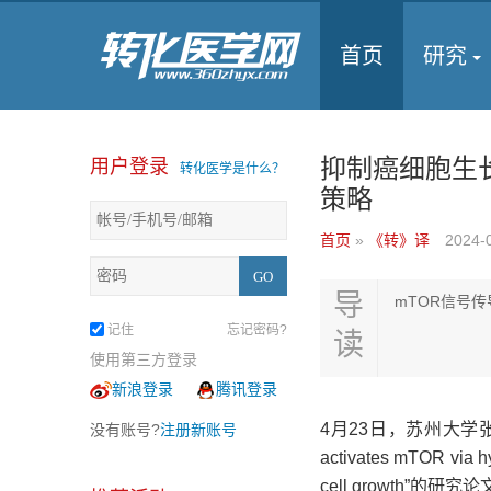
首页
研究
抑制癌细胞生
用户登录
转化医学是什么？
策略
首页
»
《转》译
2024-
导
mTOR信号
记住
忘记密码?
读
使用第三方登录
新浪登录
腾讯登录
4月23日，苏州大学张
没有账号?
注册新账号
activates mTOR via h
cell growth”的研究