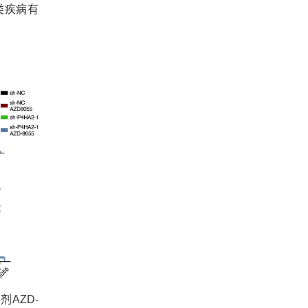
类疾病有
AZD-