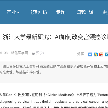
产业
《转》访
专题
《转》译
更
子刊】浙江大学最新研究：AI如何改变宫颈癌
01-03
转化医学网
赞(
2
)
分享：
，团队旨在研究人工智能辅助宫颈细胞学筛查和阴道镜检查在宫颈上皮内
的准确性、敏感性和特异性。
Ran Xu教授团队在期刊《eClinicalMedicine》上发表了题为“Performa
or diagnosing cervical intraepithelial neoplasia and cervical cancer: a 