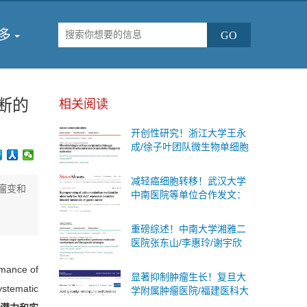
多
诊断的
相关阅读
开创性研究！浙江大学王永
成/徐子叶团队微生物单细胞
测序首次揭示肠道细菌“个体
差异”与糖尿病代谢变化的内
减轻癌细胞转移！武汉大学
在联系
瘤变和
中南医院等单位合作发文：
有效的防治胃癌扩散的治疗
策略
重磅综述！中南大学湘雅二
医院张东山/李惠玲/谢宇欣
团队系统阐述多器官功能障
nce of
碍综合征：分子机制与治疗
显著抑制肿瘤生长！复旦大
策略
systematic
学附属肿瘤医院/福建医科大
学合作发文：肝癌联合免疫