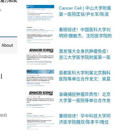
潜力和实
治疗的潜在靶点
Cancer Cell | 中山大学附属
。
第一医院匡铭/尹长军/陈淑
玲团队首次揭示PD-1抑制剂
激活局部乙肝病毒B细胞应
重磅综述！中国医科大学刘
答
明妍/魏敏杰、沈阳医学院附
属第二医院吴际团队系统阐
述蛋白质乳酸化：分子机
激发强大全身抗肿瘤免疫！
制、生物学意义及临床意义
浙江大学医学院附属第一医
院等单位合作发文：癌症治
疗联合疗法
首都医科大学附属北京胸科
医院等单位合作发文：奥莫
西汀作为肺腺鳞癌一线治疗
的安全性和有效性
准确捕捉肿瘤异质性！北京
大学第一医院等单位合作发
文：构建多区域乳腺癌PDO
生物库
text
重磅综述！华中科技大学同
济医学院魏双/陈孝平/隗佳
团队系统阐述癌症细胞治疗
从T细胞到干细胞的全面突