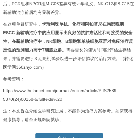
后，PCR组和NPCR组M-C06差异有统计学意义。NK-C12和B-C15在
新辅助治疗前后均有显著差异。
在这项单臂研究中，
卡瑞利珠单抗、化疗和阿帕替尼在局部晚期
ESCC 新辅助治疗中的应用显示出良好的抗肿瘤活性和可接受的安全
性。在新辅助治疗中，NK细胞、B细胞和单核细胞亚群对免疫治疗反
应性的预测能力高于T细胞亚群。
需要更长的随访时间以评估生存结
果，并需要进行 3 期随机试验以进一步评估拟议的治疗方法。
（转化
医学网360zhyx.com）
参考资料：
https://www.thelancet.com/journals/eclinm/article/PIIS2589-
5370(24)00158-5/fulltext#%20
注：本文旨在介绍医学研究进展，不能作为治疗方案参考。如需获得
健康指导，请至正规医院就诊。