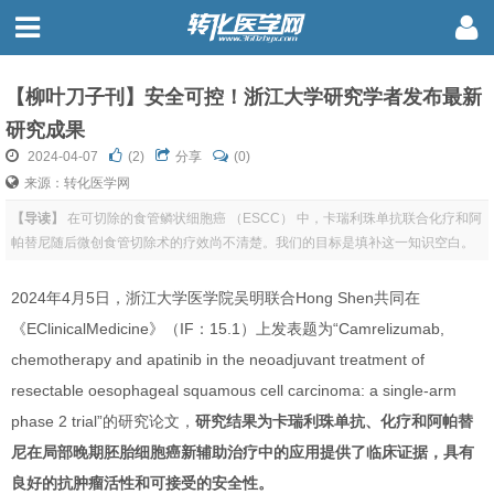
【柳叶刀子刊】安全可控！浙江大学研究学者发布最新
研究成果
2024-04-07
(
2
)
分享
(0)
来源：转化医学网
【导读】
在可切除的食管鳞状细胞癌 （ESCC） 中，卡瑞利珠单抗联合化疗和阿
帕替尼随后微创食管切除术的疗效尚不清楚。我们的目标是填补这一知识空白。
2024年4月5日，浙江大学医学院吴明联合Hong Shen共同在
《EClinicalMedicine》（IF：15.1）上发表题为“Camrelizumab,
chemotherapy and apatinib in the neoadjuvant treatment of
resectable oesophageal squamous cell carcinoma: a single-arm
phase 2 trial”的研究论文，
研究结果为卡瑞利珠单抗、化疗和阿帕替
尼在局部晚期胚胎细胞癌新辅助治疗中的应用提供了临床证据，具有
良好的抗肿瘤活性和可接受的安全性。