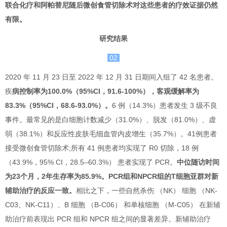
联合化疗和阿帕替尼随后微创食管切除术对这些患者的疗效证据仍然
有限。
研究结果
02
2020 年 11 月 23 日至 2022 年 12 月 31 日期间入组了 42 名患者。
疾
病控制率为100.0%（95%CI，91.6-100%），客观缓解率为
83.3%（95%CI，68.6-93.0%）。
6 例（14.3%）患者发生 3 级不良
事件。最常见的是白细胞计数减少（31.0%）、脱发（81.0%）、虚
弱（38.1%）和反应性皮肤毛细血管内皮增生（35.7%）。41例患者
接受微创食管切除术;所有 41 例患者均实现了 R0 切除，18 例
（43.9%，95% CI，28.5–60.3%） 患者实现了 PCR。
中位随访时间
为23个月，2年生存率为85.9%。PCR组和NPCR组的T细胞亚群对新
辅助治疗的反应一致。
相比之下，一些自然杀伤 （NK） 细胞 （NK-
C03、NK-C11）、B 细胞 （B-C06） 和单核细胞 （M-C05） 在新辅
助治疗前表现出 PCR 组和 NPCR 组之间的显著差异。新辅助治疗