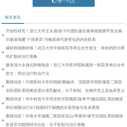
赞一个(
2
)
相关资讯
开创性研究！浙江大学王永成/徐子叶团队微生物单细胞测序首次揭
示肠道细菌“个体差异”与糖尿病代谢变化的内在联系
减轻癌细胞转移！武汉大学中南医院等单位合作发文：有效的防治胃
癌扩散的治疗策略
激发强大全身抗肿瘤免疫！浙江大学医学院附属第一医院等单位合作
发文：癌症治疗联合疗法
重磅综述！中国医科大学刘明妍/魏敏杰、沈阳医学院附属第二医院
吴际团队系统阐述蛋白质乳酸化：分子机制、生物学意义及临床意义
重磅综述！华中科技大学同济医学院魏双/陈孝平/隗佳团队系统阐述
癌症细胞治疗从T细胞到干细胞的全面突破与未来展望
重磅综述！中南大学湘雅二医院张东山/李惠玲/谢宇欣团队系统阐述
多器官功能障碍综合征：分子机制与治疗策略