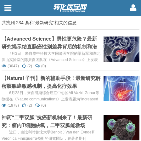
共找到 234 条和“最新研究”相关的信息
【Advanced Science】男性更危险？最新
研究揭示结直肠癌性别差异背后的机制和潜
在治疗靶点！
7月3日，来自华中科技大学同济医学院的梁新军和湖北
洪山实验室的陈振夏团队在《Advanced Science》上发表
了名为“Male-Biased Gut Microbiome and Metabolites
(3047)
(2)
(0)
Aggravate Colorectal Cancer Development”的研究文章，
【Natural 子刊】新的辅助手段！最新研究解
研究性别偏见的肠道微生物群和代谢物的角度来解释CRC中
密胰腺癌敏感机制，提高化疗效果
这种性别二形性的潜在原因，揭示性别差异...
6月28日，来自凯斯综合癌症中心的Ali Vaziri-Gohar等
教授在《Nature communications》上发表题为“Increased
glucose availability sensitizes pancreatic cancer to
(1978)
(2)
(0)
chemotherapy“的研究论文，研究发现高血糖水平让胰腺癌
神药“二甲双胍”抗癌新机制来了！最新研
对化疗更加敏感。 https://www.na...
究：瘤内T细胞缺氧，二甲双胍能救场
近日，由比利时鲁汶大学Benoit J Van den Eynde和
Veronica Finisguerra领衔的研究团队，在著名期刊