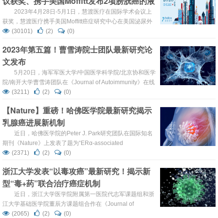
议获奖、携手美国Moffitt发布2项膀胱癌的液
体活检最新研究进展
2023年4月28日-5月1日，慧渡医疗在国际学术会议上
获奖，慧渡医疗携手美国Moffitt癌症研究中心在美国泌尿外
科协会（AUA）年会上重磅发布2项最新学术研究成果，推
(30101)
(2)
(0)
出新一代tumor-naive MRD检测产品PredicineALERT™，
2023年第五篇！曹雪涛院士团队最新研究论
引领新一代液态活检在国际泌尿生殖系统肿瘤领域临床应用
文发布
最前沿。 一年一度的全球泌尿外科界盛会——美国泌尿外科
学会（AUA）...
5月20日，海军军医大学/中国医学科学院/北京协和医学
院/南开大学曹雪涛团队在《Journal of Autoimmunity》在线
发表题为“Metabolic enzyme Suclg2 maintains
(3211)
(2)
(0)
tolerogenicity of regulatory dendritic cells diffDCs by
【Nature】重磅！哈佛医学院最新研究揭示
suppressing Lactb succinylation”的研究论...
乳腺癌进展新机制
近日，哈佛医学院的Peter J. Park研究团队在国际知名
期刊《Nature》上发表了题为“ERα-associated
translocations underlie oncogene amplifications in breast
(2371)
(2)
(0)
cancer”的研究论文。该研究确定了癌基因扩增的一种常见
浙江大学发表“以毒攻癌”最新研究！揭示新
模式，并提出雌激素是乳腺癌的机制来源。 https:...
型“毒+药”联合治疗癌症机制
近日，浙江大学医学院附属第一医院代志军课题组和浙
江大学基础医学院董辰方课题组合作在《Journal of
Medical Virology》在线发表题为“Combination of novel
(2065)
(2)
(0)