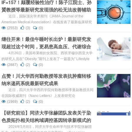
IF=157！颠覆经验性治疗！陈子江院士、孙
究表明花青素可改善糖尿病和肥胖。
贇教授等最新研究发现强的松无法改善辅助
https://www.mdpi.com/2072-6643/15/9/2072 研究背景 ...
生殖助孕活产率
近日，国际顶尖学术期刊《JAMA-Journal of the
American Medical Association》在线发表了最新临床研究
成果“Prednisone vs Placebo and Live Birth in Patients
(2553)
(3)
(0)
With Recurrent Implantation Failure Undergoing In Vitro
继往开来！最佳午睡时长出炉！最新研究发
Fertilization”。研究...
现超过这个时间，更易患高血压、代谢综合
症
4月26日，美国布莱根妇女医院、西班牙穆尔西亚大学
的研究人员在" Obesity "期刊上发表了一篇题为" Lifestyle
mediators of associations among siestas，obesity，and
(2887)
(2)
(0)
metabolic health "的研究论文。研究显示，最佳的午睡时长
点赞！川大华西何勤教授等发表抗肿瘤转移
为30分钟。与不午睡的人相比，午睡超过30分钟的人...
纳米递药系统最新研究成果
近日，四川大学华西药学院何勤教授和李曼副教授共同
在国际权威期刊《Nano Letters》上发表研究论
文“Depriving Tumor Cells of Ways to Metastasize:
(1969)
(2)
(0)
Ferroptosis Nanotherapy Blocks Both Hematogenous
【研究前沿】同济大学张赫团队发表关于染
Metastasis and Lymphatic Metastasis”。研究表明，代谢活
色质拓扑相关结构域调控基因转录新模式的
跃且具有...
最新研究
2024年5月8日，同济大学生命科学与技术学院张赫团