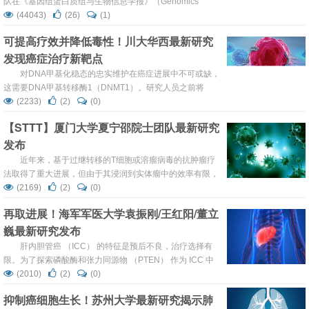
队在《基因组蛋白质组与生物信息学报》（Genomics
Proteomics Bioinformatics）发表了题为“Inter3D: Capture
(44043)
(26)
(1)
of TAD Reorganization Endows Variant Patterns of Gene
可提高疗效并降低毒性！川大华西最新研究
Transcription”的最新研究成果
发现癌症治疗新靶点
对DNA甲基化稳态的忠实维护在癌症进展中不可或缺，
这需要DNA甲基转移酶1（DNMT1）。研究人员之前将
DNMT1确定为口腔鳞状细胞癌（OSCC）的潜在候选靶
(2233)
(2)
(0)
点。然而，DNMT1与全球DNA甲基化之间的关联如何被用
【STTT】厦门大学夏宁邵院士团队最新研究
于调节OSCC尚不清楚。
发布
近年来，基于过继转移的T细胞或溶瘤病毒的抗肿瘤疗
法取得了重大进展，但由于其浸润到实体瘤中的效率有限，
因此单独使用时很难达到预期的抗肿瘤效果。
(2169)
(2)
(0)
再取进展！海军军医大学袁振刚/王红阳/董立
巍最新研究发布
肝内胆管癌 （ICC） 的特征是预后不良，治疗选择有
限。为了探索磷酸酶和张力同源物 （PTEN） 作为 ICC 中
蛋白酶体抑制的生物标志物，我们进行了一项 II 期试验，以
(2010)
(2)
(0)
评估硼替佐米在 PTEN 缺陷晚期 ICC 患者中的二线疗效。
抑制癌细胞生长！苏州大学最新研究揭示肺