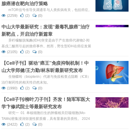
腺癌潜在靶向治疗策略
mTOR信号传导失调通常与人类疾病有关，包括癌症。
(2259)
(2)
(0)
中山大学最新研究：发现“最毒乳腺癌”治疗
新靶点，开启治疗新篇章
异柠檬酸脱氢酶(IDH)突变是由于产生致癌代谢物2-羟
基戊二酸而引起的致癌事件。然而，野生型IDH在癌症发展
中的作用仍不清楚。
(2105)
(2)
(0)
【Cell子刊】驱动“癌王”免疫抑制机制！中
山大学郑健/王力勤/林东昕最新研究发布
生物蝶呤（biopterin）代谢与免疫检查点阻断（ICB）
治疗耐药性的相关性仍然未知。
(1990)
(2)
(0)
【Cell子刊/柳叶刀子刊】齐发！陆军军医大
学卞修武院士等最新研究发布
研究一 01 单核细胞衍生的肿瘤相关巨噬细胞(Mo-
TAMs)密集浸润弥漫性胶质瘤，具有显著的异质性。 2024
年4月18日，陆军军医大学第一附属医院（重庆西南医院）
(2422)
(2)
(0)