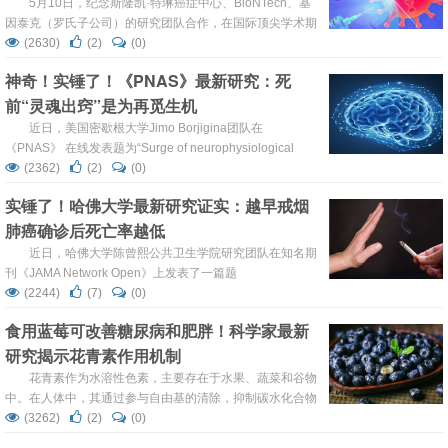
强力阻止癌症复发
5月10日，纪念斯隆凯·特琳癌症中心、BioNTech、基
因泰克（罗氏子公司）的研究团队合作，在国际顶尖学术期
刊《Nature》上发表了题为：Personalized RNA
(2630)
(2)
(0)
neoantigen vaccines stimulate T cells in pancreatic
神奇！实锤了！《PNAS》最新研究：死
cancer 的研究论文。研究开发了一种个性化mRNA疫苗策
前“灵魂出窍”是为再觅生机
略——autogene cevumeran（BNT12...
近日，美国密歇根大学Jimo Borjigina团队在
《PNAS》 在线发表题为“Surge of neurophysiological
coupling and connectivity of gamma oscillations in the
(2362)
(2)
(0)
dying human brain”的研究论文，该研究表明垂死的人脑中
实锤了！哈佛大学最新研究证实：越早戒烟
神经生理耦合和伽马振荡的连通性会发生激增。 htt...
肺癌确诊后死亡率越低
近日，哈佛大学陈曾熙公共卫生学院研究团队在知名期
刊《JAMA Network Open》上发表了一篇题
为“Prediagnosis Smoking Cessation and Overall Survival
(2244)
(7)
(0)
Among Patients With Non–Small Cell Lung Cancer”的文
食用蓝莓可改善糖尿病和肥胖！科学家最新
章，在这项研究中，研究人员对肺癌幸存者的长期随访队列
研究揭示花青素作用机制
进行了考察，发现与从不吸烟的人群相...
花青素作为水溶性色素，主要存在于水果、蔬菜和谷物
中。在人体中，其通过参与自由基的清除，抑制碳水化合物
消化酶，以及其他复杂的花青素-肠道菌群相互作用带来健
(3262)
(2)
(0)
康获益。2023年4月25日，发表于《Nutrients》上的一项研