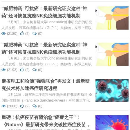
oncolytic herpesvirus with paclitaxel as an efficient
“减肥神药”可抗癌！最新研究证实这种“神
strategy for breast cancer therapy”的研究，通过体内可视...
药”还可恢复抗癌NK免疫细胞功能机制
5月9日，来自梅努斯大学Londsdale健康研究所的研究
人员发现，胰高血糖素样肽（GLP-1）类似物，实际上可以
恢复抗癌免疫细胞——“自然杀伤（NK）”细胞在体内的功能
(2180)
(2)
(0)
包括其杀死癌细胞的能力。相关研究论文“Glucagon-like
“减肥神药”可抗癌！最新研究证实这种“神
peptide-1 therapy in people with obesity restores natural
药”还可恢复抗癌NK免疫细胞功能机制
killer cell metabolis...
5月9日，来自梅努斯大学Londsdale健康研究所的研究
人员发现，胰高血糖素样肽（GLP-1）类似物，实际上可以
恢复抗癌免疫细胞——“自然杀伤（NK）”细胞在体内的功能
(2193)
(2)
(0)
包括其杀死癌细胞的能力。相关研究论文“Glucagon-like
麻省理工和哈佛“强强联合”再发文！最新研
peptide-1 therapy in people with obesity restores natural
究技术将加速癌症研究进程
killer cell metabolis...
5月11日，麻省理工学院生物学助理教授弗朗西斯科·桑
切斯-里维拉（Francisco Sánchez-Rivera）和哈佛大学化
学与化学生物学系教授大卫·刘（David Liu）共同在
(2000)
(2)
(0)
《Nature Biotechnology》发表研究论文“A prime editor
重磅！抗癌疫苗有望治愈“癌症之王”！
mouse to model a broad spectrum of somatic mutations in
《Nature》最新研究带来突破性癌症疫苗，
vivo”...