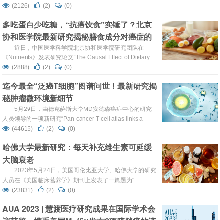
《Journal for ImmunoTherapy of Cancer》发表研究论
(2126)
(2)
(0)
文“Metformin improves cancer immunotherapy by directly
多吃蛋白少吃糖，“抗癌饮食”实锤了？北京
rescuing tumor-infiltrating CD8 T ...
协和医学院最新研究揭秘膳食成分对癌症的
影响
近日，中国医学科学院北京协和医学院研究团队在
《Nutrients》发表研究论文“The Causal Effect of Dietary
Composition on the Risk of Breast Cancer: A Mendelian
(2888)
(2)
(0)
Randomization Study”，研究表明饮食中较高的蛋白质比例
迄今最全“泛癌T细胞”图谱问世！最新研究揭
在遗传上降低了患乳腺癌的风险，而较高的相对糖摄入量则
秘肿瘤微环境新细节
增加了患乳腺癌的风险。 ...
5月29日，由德克萨斯大学MD安德森癌症中心的研究
人员领导的一项新研究“Pan-cancer T cell atlas links a
cellular stress response state to immunotherapy
(44616)
(2)
(0)
resistance”发表在《Nature Medicine》上，对T细胞状态的
哈佛大学最新研究：每天补充维生素可延缓
广泛多样性以及它们在复杂的肿瘤微环境中的关系和作用提
大脑衰老
供了更深入的了解，为理解癌症免...
2023年5月24日，美国哥伦比亚大学、哈佛大学的研究
人员在《美国临床营养学》期刊上发表了一篇题为"
Multivitamin supplementation improves memory in older
(23831)
(2)
(0)
adults：a randomized clinical trial "的研究论文。该研究显
AUA 2023 | 慧渡医疗研究成果在国际学术会
示，每天补充多种维生素可增强老年人的记忆力并减缓认知
能力下降，每天补充维生素，相当于记忆力提...