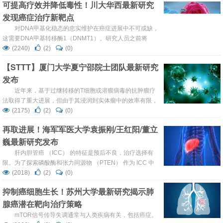
可提高疗效并降低毒性！川大华西最新研究
Transcription”的最新研究成果
发现癌症治疗新靶点
对DNA甲基化稳态的忠实维护在癌症进展中不可或缺，
这需要DNA甲基转移酶1（DNMT1）。研究人员之前将
DNMT1确定为口腔鳞状细胞癌（OSCC）的潜在候选靶
(2240)
(2)
(0)
点。然而，DNMT1与全球DNA甲基化之间的关联如何被用
【STTT】厦门大学夏宁邵院士团队最新研究
于调节OSCC尚不清楚。
发布
近年来，基于过继转移的T细胞或溶瘤病毒的抗肿瘤疗
法取得了重大进展，但由于其浸润到实体瘤中的效率有限，
因此单独使用时很难达到预期的抗肿瘤效果。
(2175)
(2)
(0)
再取进展！海军军医大学袁振刚/王红阳/董立
巍最新研究发布
肝内胆管癌 （ICC） 的特征是预后不良，治疗选择有
限。为了探索磷酸酶和张力同源物 （PTEN） 作为 ICC 中
蛋白酶体抑制的生物标志物，我们进行了一项 II 期试验，以
(2018)
(2)
(0)
评估硼替佐米在 PTEN 缺陷晚期 ICC 患者中的二线疗效。
抑制癌细胞生长！苏州大学最新研究揭示肺
腺癌潜在靶向治疗策略
mTOR信号传导失调通常与人类疾病有关，包括癌症。