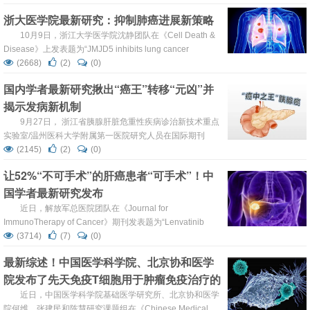
effectively predicts recurrence of stage II-III gastric
浙大医学院最新研究：抑制肺癌进展新策略
cancer”的研究论文，研究发现ACT后残留的ctDNA...
10月9日，浙江大学医学院沈静团队在《Cell Death &
Disease》上发表题为“JMJD5 inhibits lung cancer
progression by facilitating EGFR proteasomal
(2668)
(2)
(0)
degradation”的研究论文，研究发现表明，JMJD5通过促进
国内学者最新研究揪出“癌王”转移“元凶”并
HUWE1介导的EGFR降解来负调节EGFR表达和信号激活。
揭示发病新机制
因此，增强JMJD5的...
9月27日， 浙江省胰腺肝脏危重性疾病诊治新技术重点
实验室/温州医科大学附属第一医院研究人员在国际期刊
《Cell Death Discovery》上发表了题为“S100A2 induces
(2145)
(2)
(0)
epithelial–mesenchymal transition and metastasis in
让52%“不可手术”的肝癌患者“可手术”！中
pancreatic cancer by coordinating transforming gro...
国学者最新研究发布
近日，解放军总医院团队在《Journal for
ImmunoTherapy of Cancer》期刊发表题为“Lenvatinib
plus anti-PD-1 antibodies as conversion therapy for
(3714)
(7)
(0)
patients with unresectable intermediate-advanced
最新综述！中国医学科学院、北京协和医学
hepatocellular carcinoma: a s...
院发布了先天免疫T细胞用于肿瘤免疫治疗的
最新研究
近日，中国医学科学院基础医学研究所、北京协和医学
院何维、张建民和陈慧研究课题组在《Chinese Medical