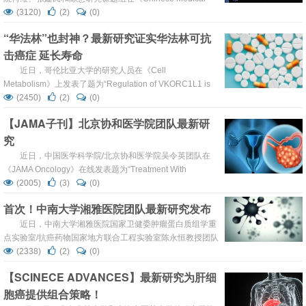
Journal》上发表了综述文章“γδ T cells: Major advances in
(3120)
(2)
(0)
basic and clinical research in tumor immunotherapy”，综
“华法林”也封神？最新研究证实华法林可抗
述了2022年γδ T细胞研究的总体进展和临床应用，以期为未
击癌症 延长寿命
来进一步开发基于γδ...
近日，哥伦比亚大学的研究人员在《Cell
Metabolism》上发表了题为“Regulation of VKORC1L1 is
critical for p53-mediated tumor suppression through
(2450)
(2)
(0)
vitamin K metabolism”的研究论文，这项在人类细胞和小鼠
【JAMA子刊】北京协和医学院团队最新研
中进行的研究发现，华法林可以阻止肿瘤干扰细胞在检测到
究
突变或其他异常时启动的自毁机制。 ...
近日，中国医学科学院/北京协和医学院吴令英团队在
《JAMA Oncology》在线发表题为“Treatment With
Niraparib Maintenance Therapy in Patients With Newly
(2005)
(3)
(0)
Diagnosed Advanced Ovarian Cancer A Phase 3
首次！中南大学湘雅医院团队最新研究发布
Randomized Clinical Trial”的研究论文，该研究评估了尼...
近日，中南大学湘雅医院国家卫健委肿瘤蛋白质组学重
点实验室/抗癌药物国家地方联合工程实验室陈永恒教授团队
在《Nature Communications》上发表题为“Structures of
(2338)
(2)
(0)
p53/BCL-2 complex suggest a mechanism for p53 to
【SCINECE ADVANCES】最新研究为肝细
antagonize BCL-2 activity”的原创性研究论文。该研究不仅
胞癌提供组合策略！
首次阐明了p53结合抗凋亡...