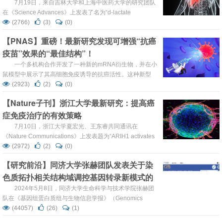
7月19日，来自吉林大学和上海中医药大学的研究团队
在《Science Advances》上发表了名为“d-lactate
modulates M2 tumor-associated macrophages and
(2766)
(3)
(0)
remodels immunosuppressive tumor microenvironment
【PNAS】重磅！最新研究发现可增强“抗癌
for hepatocellular carcinoma”的研究文章，研究揭示了...
疫苗”效果的“最佳结构”！
一个多机构合作开发了一种新的mRNA衍生物，并在小
鼠模型中展示了其高细胞免疫诱导的抗癌活性。这种新型
mRNA具有梳状结构和牙齿形状的双链RNA，可激活免疫细
(2923)
(2)
(0)
胞，并在使用黑色素瘤和淋巴瘤模型小鼠的实验中表现出高
【Nature子刊】浙江大学最新研究：提高癌
抗肿瘤作用。这篇题为“Comb-structured mRNA vaccine
症免疫治疗的有效策略
tethered with short double-stranded RNA adjuvants max...
7月10日，浙江大学夏宏光、王东睿共同通讯在
《Nature Communications》上发表题为“ARIH1 activates
STING-mediated T-cell activation and sensitizes tumors to
(2972)
(2)
(0)
immune checkpoint blockade”的研究论文，描述了肿瘤通
【研究前沿】同济大学张赫团队发表关于染
过ARIH1和ARIH1-DNA-PKcs-STING信号传导的缺...
色质拓扑相关结构域调控基因转录新模式的
最新研究
2024年5月8日，同济大学生命科学与技术学院张赫团
队在《基因组蛋白质组与生物信息学报》（Genomics
Proteomics Bioinformatics）发表了题为“Inter3D: Capture
(44057)
(26)
(1)
of TAD Reorganization Endows Variant Patterns of Gene