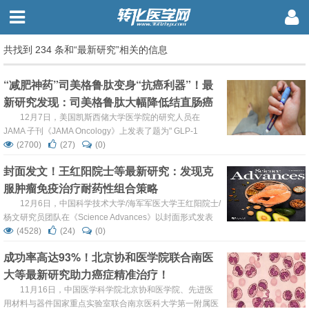
共找到 234 条和“最新研究”相关的信息
“减肥神药”司美格鲁肽变身“抗癌利器”！最
新研究发现：司美格鲁肽大幅降低结直肠癌
风险
12月7日，美国凯斯西储大学医学院的研究人员在
JAMA 子刊《JAMA Oncology》上发表了题为" GLP-1
Receptor Agonists and Colorectal Cancer Risk in Drug-
(2700)
(27)
(0)
Naive Patients With Type 2 Diabetes，With and Without
封面发文！王红阳院士等最新研究：发现克
Overweight/Obesity "的研究论文。研究发现，...
服肿瘤免疫治疗耐药性组合策略
12月6日，中国科学技术大学/海军军医大学王红阳院士/
杨文研究员团队在《Science Advances》以封面形式发表
题为“Inhibition of ACLY overcomes cancer immunotherapy
(4528)
(24)
(0)
resistance via polyunsaturated fatty acids peroxidation
成功率高达93%！北京协和医学院联合南医
and cGAS-STING activation”的研...
大等最新研究助力癌症精准治疗！
11月16日，中国医学科学院北京协和医学院、先进医
用材料与器件国家重点实验室联合南京医科大学第一附属医