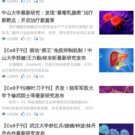
(2266)
(2)
(0)
中山大学最新研究：发现“最毒乳腺癌”治疗
新靶点，开启治疗新篇章
异柠檬酸脱氢酶(IDH)突变是由于产生致癌代谢物2-羟
基戊二酸而引起的致癌事件。然而，野生型IDH在癌症发展
中的作用仍不清楚。
(2109)
(2)
(0)
【Cell子刊】驱动“癌王”免疫抑制机制！中
山大学郑健/王力勤/林东昕最新研究发布
生物蝶呤（biopterin）代谢与免疫检查点阻断（ICB）
治疗耐药性的相关性仍然未知。
(1994)
(2)
(0)
【Cell子刊/柳叶刀子刊】齐发！陆军军医大
学卞修武院士等最新研究发布
研究一 01 单核细胞衍生的肿瘤相关巨噬细胞(Mo-
TAMs)密集浸润弥漫性胶质瘤，具有显著的异质性。 2024
年4月18日，陆军军医大学第一附属医院（重庆西南医院）
(2428)
(2)
(0)
全军临床病理学研究所卞修武院士、时雨副教授、平轶芳教
【Cell子刊】武汉大学舒红兵/姚镜/钟波/林丹
授团队联合陆军军医大学第一附属医院脑胶质瘤医学研究中
丹合作最新研究发布
心、神经外科李飞副教授、华中科技大学武汉光电国家研究