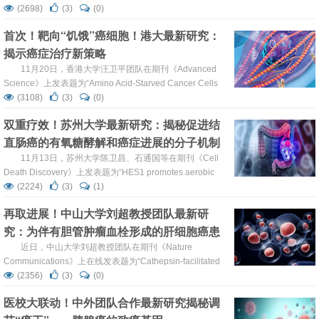
院学者共同在《Advanced Science》上发表题
(2698)
(3)
(0)
为“Prediction of Clinical Precision Chemotherapy by
首次！靶向“饥饿”癌细胞！港大最新研究：
Patient-Derived 3D Bioprinting Models of Colorectal
揭示癌症治疗新策略
Cancer and Its ...
11月20日，香港大学汪卫平团队在期刊《Advanced
Science》上发表题为“Amino Acid-Starved Cancer Cells
Utilize Macropinocytosis and Ubiquitin-Proteasome
(3108)
(3)
(0)
System for Nutrient Acquisition”的研究论文，研究证明，在
双重疗效！苏州大学最新研究：揭秘促进结
氨基酸饥饿下，通过巨胞饮作用的细胞外蛋白质内化和通过
直肠癌的有氧糖酵解和癌症进展的分子机制
泛素...
11月13日，苏州大学陈卫昌、石通国等在期刊《Cell
Death Discovery》上发表题为“HES1 promotes aerobic
glycolysis and cancer progression of colorectal cancer via
(2224)
(3)
(1)
IGF2BP2-mediated GLUT1 m6A modification”的研究论
再取进展！中山大学刘超教授团队最新研
文，研究证实，HES1在结直肠癌（CRC）患...
究：为伴有胆管肿瘤血栓形成的肝细胞癌患
者确定了潜在治疗靶点
近日，中山大学刘超教授团队在期刊《Nature
Communications》上在线发表题为“Cathepsin-facilitated
invasion of BMI1-high hepatocellular carcinoma cells
(2356)
(3)
(0)
drives bile duct tumor thrombi formation”的研究论文，研究
医校大联动！中外团队合作最新研究揭秘调
结果解决了肝细胞癌生物学领域关于BDTT的细胞起源和...