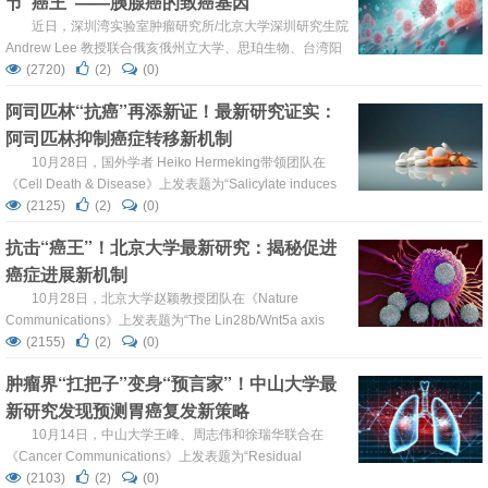
节“癌王”——胰腺癌的致癌基因
近日，深圳湾实验室肿瘤研究所/北京大学深圳研究生院
Andrew Lee 教授联合俄亥俄州立大学、思珀生物、台湾阳
明交通大学、台湾成功大学医院和德克萨斯大学安德森癌症
(2720)
(2)
(0)
中心的研究人员，在《Nature Communications》 期刊发表
阿司匹林“抗癌”再添新证！最新研究证实：
了题为“Dual targeted extracellular vesicles regulate
阿司匹林抑制癌症转移新机制
oncogenic genes in advanced...
10月28日，国外学者 Heiko Hermeking带领团队在
《Cell Death & Disease》上发表题为“Salicylate induces
AMPK and inhibits c-MYC to activate a NRF2/ARE/miR-
(2125)
(2)
(0)
34a/b/c cascade resulting in suppression of colorectal
抗击“癌王”！北京大学最新研究：揭秘促进
cancer metas...
癌症进展新机制
10月28日，北京大学赵颖教授团队在《Nature
Communications》上发表题为“The Lin28b/Wnt5a axis
drives pancreas cancer through crosstalk between cancer
(2155)
(2)
(0)
associated fibroblasts and tumor epithelium”的研究论文，
肿瘤界“扛把子”变身“预言家”！中山大学最
研究表明，Lin28b-Wnt5a轴在胰腺肿...
新研究发现预测胃癌复发新策略
10月14日，中山大学王峰、周志伟和徐瑞华联合在
《Cancer Communications》上发表题为“Residual
circulating tumor DNA after adjuvant chemotherapy
(2103)
(2)
(0)