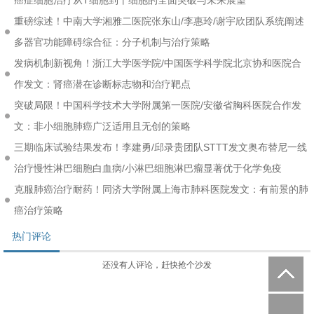
癌症细胞治疗从T细胞到干细胞的全面突破与未来展望
重磅综述！中南大学湘雅二医院张东山/李惠玲/谢宇欣团队系统阐述
多器官功能障碍综合征：分子机制与治疗策略
发病机制新视角！浙江大学医学院/中国医学科学院北京协和医院合
作发文：肾癌潜在诊断标志物和治疗靶点
突破局限！中国科学技术大学附属第一医院/安徽省胸科医院合作发
文：非小细胞肺癌广泛适用且无创的策略
三期临床试验结果发布！李建勇/邱录贵团队STTT发文奥布替尼一线
治疗慢性淋巴细胞白血病/小淋巴细胞淋巴瘤显著优于化学免疫
克服肺癌治疗耐药！同济大学附属上海市肺科医院发文：有前景的肺
癌治疗策略
热门评论
还没有人评论，赶快抢个沙发