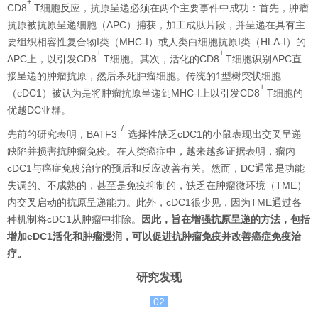
+
CD8
T细胞反应，抗原呈递必须在两个主要事件中成功：首先，肿瘤
抗原被抗原呈递细胞（APC）捕获，加工成肽片段，并呈递在具有主
要组织相容性复合物I类（MHC-I）或人类白细胞抗原I类（HLA-I）的
+
+
APC上，以引发CD8
T细胞。其次，活化的CD8
T细胞识别APC直
接呈递的肿瘤抗原，然后杀死肿瘤细胞。传统的1型树突状细胞
+
（cDC1）被认为是将肿瘤抗原呈递到MHC-I上以引发CD8
T细胞的
优越DC亚群。
−/−
先前的研究表明，BATF3
选择性缺乏cDC1的小鼠表现出交叉呈递
缺陷并损害抗肿瘤免疫。在人类癌症中，越来越多证据表明，瘤内
cDC1与癌症免疫治疗的预后和反应改善有关。然而，DC通常是功能
失调的、不成熟的，甚至是免疫抑制的，缺乏在肿瘤微环境（TME）
内交叉启动的抗原呈递能力。此外，cDC1很少见，因为TME通过各
种机制将cDC1从肿瘤中排除。
因此，旨在增强抗原呈递的方法，包括
增加cDC1活化和肿瘤浸润，可以促进抗肿瘤免疫并改善癌症免疫治
疗。
研究发现
02