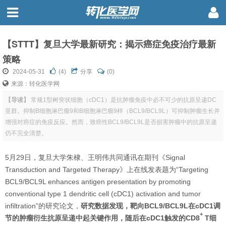
【STTT】复旦大学最新研究：揭示癌症免疫治疗最新
策略
2024-05-31
(
4
)
分享
(0)
来源：转化医学网
【导读】
常规1型树突状细胞（cDC1）是抗肿瘤免疫中必不可少的抗原呈递DC
亚群。抑制B细胞淋巴瘤9和B细胞淋巴瘤9样（BCL9/BCL9L）可抑制肿瘤生长并
增强对癌症的免疫反应。然而，致癌性BCL9/BCL9L是否损害肿瘤中的抗原呈递
仍不完全清楚。
5月29日，复旦大学朱棣、王明伟共同通讯在期刊《Signal
Transduction and Targeted Therapy》上在线发表题为“Targeting
BCL9/BCL9L enhances antigen presentation by promoting
conventional type 1 dendritic cell (cDC1) activation and tumor
infiltration”的研究论文，
研究数据发现，靶向BCL9/BCL9L在cDC1调
+
节的肿瘤衍生抗原呈递中起关键作用，随后在cDC1触发的CD8
T细