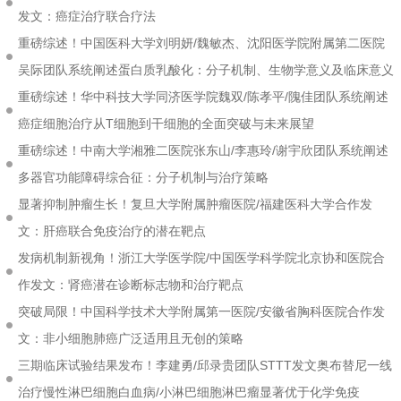
发文：癌症治疗联合疗法
重磅综述！中国医科大学刘明妍/魏敏杰、沈阳医学院附属第二医院
吴际团队系统阐述蛋白质乳酸化：分子机制、生物学意义及临床意义
重磅综述！华中科技大学同济医学院魏双/陈孝平/隗佳团队系统阐述
癌症细胞治疗从T细胞到干细胞的全面突破与未来展望
重磅综述！中南大学湘雅二医院张东山/李惠玲/谢宇欣团队系统阐述
多器官功能障碍综合征：分子机制与治疗策略
显著抑制肿瘤生长！复旦大学附属肿瘤医院/福建医科大学合作发
文：肝癌联合免疫治疗的潜在靶点
发病机制新视角！浙江大学医学院/中国医学科学院北京协和医院合
作发文：肾癌潜在诊断标志物和治疗靶点
突破局限！中国科学技术大学附属第一医院/安徽省胸科医院合作发
文：非小细胞肺癌广泛适用且无创的策略
三期临床试验结果发布！李建勇/邱录贵团队STTT发文奥布替尼一线
治疗慢性淋巴细胞白血病/小淋巴细胞淋巴瘤显著优于化学免疫