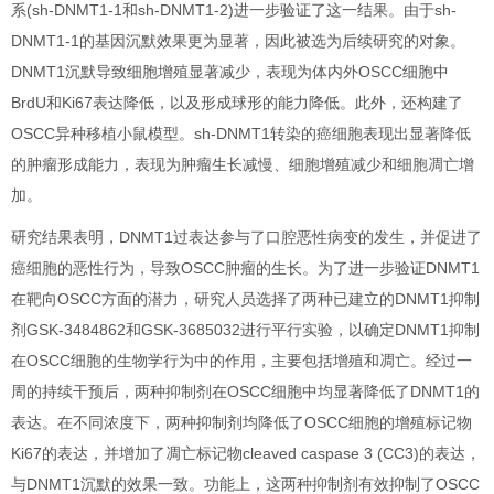
系(sh-DNMT1-1和sh-DNMT1-2)进一步验证了这一结果。由于sh-
DNMT1-1的基因沉默效果更为显著，因此被选为后续研究的对象。
DNMT1沉默导致细胞增殖显著减少，表现为体内外OSCC细胞中
BrdU和Ki67表达降低，以及形成球形的能力降低。此外，还构建了
OSCC异种移植小鼠模型。sh-DNMT1转染的癌细胞表现出显著降低
的肿瘤形成能力，表现为肿瘤生长减慢、细胞增殖减少和细胞凋亡增
加。
研究结果表明，DNMT1过表达参与了口腔恶性病变的发生，并促进了
癌细胞的恶性行为，导致OSCC肿瘤的生长。为了进一步验证DNMT1
在靶向OSCC方面的潜力，研究人员选择了两种已建立的DNMT1抑制
剂GSK-3484862和GSK-3685032进行平行实验，以确定DNMT1抑制
在OSCC细胞的生物学行为中的作用，主要包括增殖和凋亡。经过一
周的持续干预后，两种抑制剂在OSCC细胞中均显著降低了DNMT1的
表达。在不同浓度下，两种抑制剂均降低了OSCC细胞的增殖标记物
Ki67的表达，并增加了凋亡标记物cleaved caspase 3 (CC3)的表达，
与DNMT1沉默的效果一致。功能上，这两种抑制剂有效抑制了OSCC