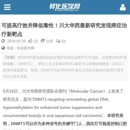
可提高疗效并降低毒性！川大华西最新研究发现癌症治
疗新靶点
2024-05-20
(
2
)
分享
(0)
来源：转化医学网
【导读】
对DNA甲基化稳态的忠实维护在癌症进展中不可或缺，这需要DNA甲基
转移酶1（DNMT1）。研究人员之前将DNMT1确定为口腔鳞状细胞癌（OSCC）
的潜在候选靶点。然而，DNMT1与全球DNA甲基化之间的关联如何被用于调节
OSCC尚不清楚。
5月16日，川大华西研究团队在期刊《Molecular Cancer》上发表了
研究论文，题为“DNMT1-targeting remodeling global DNA
hypomethylation for enhanced tumor suppression and
circumvented toxicity in oral squamous cell carcinoma”。
本研究表
明，DNMT1可以作为多种信号的关键守门人，因此它可能是控制口腔