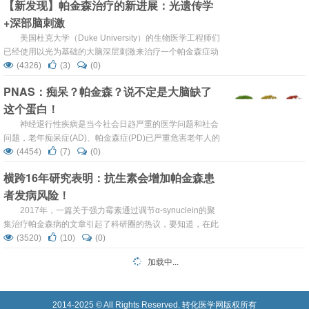
【新发现】帕金森治疗的新进展：光遗传学
退行性疾病，影响全球700万至1000万人。帕金森病患者大
+深部脑刺激
脑中的多巴胺水平降低，导致他们难以控制自主运动，...
美国杜克大学（Duke University）的生物医学工程师们
已经使用以光为基础的大脑深层刺激来治疗一个帕金森症动
物模型的运动功能障碍。在早期尝试失败的地方取得成功，
(4326)
(3)
(0)
这一新方法有望为深入了解大脑刺激的工作原理，以及在患
PNAS：痴呆？帕金森？说不定是大脑缺了
者基础上如何改进提供了新的见解。 这一结论在4月20日在
这个蛋白！
线发表在《神经科学杂志》上。 杜克大学生物医学工程学院
特聘教授沃伦·格里...
神经退行性疾病是当今社会日趋严重的医学问题和社会
问题，老年痴呆症(AD)、帕金森症(PD)已严重危害老年人的
身体健康和生活质量。万事知其然才能知其所以然，但这些
(4454)
(7)
(0)
疾病的发病机制至今众说纷纭，有效的治疗方法扑朔迷离，
横跨16年研究表明：抗生素会增加帕金森患
研究长期桎梏于困境。近日，洛克菲勒大学的研究人员发现
者发病风险！
了造成神经退行性疾病患者大脑中异常蛋白斑块的罪魁祸首
——缺失PI31蛋白。他们指出，这种蛋白的缺失可引发两大
2017年，一篇关于强力霉素通过调节α-synuclein的聚
问题，不...
集治疗帕金森病的文章引起了科研圈的热议，要知道，在此
之前，帕金森病依然没有有效的药物能够阻止疾病发展。一
(3520)
(10)
(0)
石激起千层浪，该研究曾一度让医学界对抗生素改观。 然
加载中...
而，芬兰赫尔辛基大学医院研究人员最近发表的一项研究表
明，口服抗生素应用过多与帕金森病风险增加有关，且这种
影响极大可能源自肠道菌群。...
2014-2025 © All Rights Reserved. 转化医学网版权所有