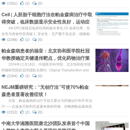
新性的BrainSTEM框架，为帕金森病研究和细胞治疗建立了
(1581)
(2)
(0)
新的评估标准。这一突破性研究解决了长期困扰该领域的核
Cell | 人胚胎干细胞疗法在帕金森病治疗中取
心问题：如何准确评估体外培养的中脑多巴胺能神经元与真
得突破，临床数据显示安全性良好，运动症
实脑细胞的相似度。 构建胎儿全脑单细胞图谱识别了不同神
经细胞类型的脑区特异性基因表达特...
状显著改善
A9-DPC移植后临床结局的纵向变化 02 临床结果：安
全性与有效性双突破 1. 安全性：无严重不良反应，细胞相
关风险为零 12个月随访中，32例不良事件（AE）均与A9-
(2298)
(2)
(0)
DPC无关，其中1例为手术相关的无症状颅内出血，3例可
帕金森病患者的福音：北京协和医学院杜冠
能与免疫抑制有关（短暂高钾血症、新发糖尿病、无...
华教授确定关键遗传靶点，优化药物治疗策
略！
2024年11月18日，中国医学科学院、北京协和医学院
药物研究院杜冠华团队在期刊《Signal Transduction and
Targeted Therapy》上发表了题为“Identifying genetic
(2264)
(2)
(0)
targets in clinical subtypes of Parkinson’s disease for
NEJM重磅研究：“无创疗法”可使70%帕金
optimizing pharmacological treat...
森患者显著改善症状！
目前，帕金森病的治疗手段主要分为药物治疗和手术治
疗——左旋多巴制剂仍是最有效的药物，但晚期帕金森病患
者长期服用左旋多巴类药物后会出现药效波动，即“开关”现
(2332)
(2)
(0)
象：“关”期突然肢体僵直、运动不能，“开”期肢体僵直消
中南大学湘雅医院唐北沙团队发表首个中国
失、活动自如。手术方式一般是指对患者大脑苍白球内侧进
行破坏的毁损疗法。虽然该手术治疗方式能改善帕金森患者