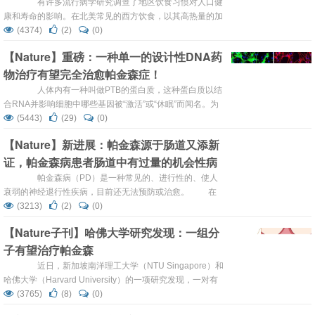
有许多流行病学研究调查了地区饮食习惯对人口健
究了在磷...
康和寿命的影响。在北美常见的西方饮食，以其高热量的加
工和油炸食品、糖和红肉而被人们公认为不健康饮食。这种
(4374)
(2)
(0)
饮食习惯与许多疾病的发病率和严重程度有关，包括心血管
【Nature】重磅：一种单一的设计性DNA药
疾病、糖尿病和癌症。 而相反，地中海饮食（MeDi）
物治疗有望完全治愈帕金森症！
最早是以其有助于降低癌症和心血管疾病相关的死亡率而闻
名，其部分特点是富含抗氧化剂的...
人体内有一种叫做PTB的蛋白质，这种蛋白质以结
合RNA并影响细胞中哪些基因被“激活”或“休眠”而闻名。为
了研究PTB蛋白质的作用，科学家经常操纵细胞来减少其数
(5443)
(29)
(0)
量，然后观察会发生什么。近日，一项突破性的研究发现：
【Nature】新进展：帕金森源于肠道又添新
仅仅是一种抑制小鼠PTB的单一治疗方法，便能使老鼠的帕
证，帕金森病患者肠道中有过量的机会性病
金森氏症症状完全消失。 这项研究由美国加州大学圣地
亚哥医学院的付向东博...
原体
帕金森病（PD）是一种常见的、进行性的、使人
衰弱的神经退行性疾病，目前还无法预防或治愈。 在
2003年，海科·布拉克（Heiko Braak）就提出，非遗传性帕
(3213)
(2)
(0)
金森病是由肠道中的病原体引起的。他假设病原体能够穿过
【Nature子刊】哈佛大学研究发现：一组分
肠黏膜屏障，通过神经系统扩散到大脑。然而，直到目前为
子有望治疗帕金森
止，还没有证据表明一种特定的病原体可能触发帕金森病。
最近，来自阿拉巴马大学伯明翰分校（Uni...
近日，新加坡南洋理工大学（NTU Singapore）和
哈佛大学（Harvard University）的一项研究发现，一对有
前景的分子为开发一种缓解帕金森病的新疗法带来了希望。
(3765)
(8)
(0)
帕金森病是仅次于阿尔茨海默症的第二大最常见的神经