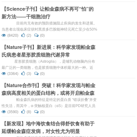
进行简单的运动，并发生僵硬、震颤，这是该疾病的标志性
【Science子刊】让帕金森病不再可“怕”的
症状。通常用左旋多巴（L-DOPA）等药物来增加多巴胺的
新方法——干细胞治疗
产生，减轻帕金森...
目前尚无有效的预防措施阻止疾病的发生和进展。
当患者出现临床症状时黑质多巴胺能神经元死亡至少在50%
以上，纹状体多巴胺(DA)含量减少在80%以上。因此，早期
(8420)
(2)
(0)
发现临床前患者，并采取有效的预防措施阻止多巴胺能神经
【Nature子刊】新进展：科学家发现帕金森
元的变性死亡，才能阻止疾病的发生与进展。最近，有项研
氏病患者星形胶质细胞代谢异常
究发现：干细胞治疗，为帕金森治疗提供了一个全新的攻击
点。 该研究于9月1...
星形胶质细胞（Astroglia），是哺乳动物脑内分布
最广泛的一类细胞，也是胶质细胞中体积最大的一种。近
日，有研究人员利用诱导性多能干细胞（iPSC）技术，研
(3364)
(3)
(0)
究了星形胶质细胞功能障碍与帕金森氏病（PD）病理的关
【Nature合作刊】突破！科学家发现与帕金
系。研究发现，帕金森病患者体内的星形胶质细胞会表达更
森病高度相关的蛋白结构，或将开启帕金森
高水平的α-突触核蛋白，而α-突触核蛋白聚集会导致人体内
钙稳态的破坏，这是帕金森病...
研究新时代！
帕金森氏病的特征是特定的蛋白质 “错误折叠”并变
性失活，而其中，α-突触核蛋白（αS）是目前PD研究人员
关注的重点，它是一种在人脑中含量丰富的蛋白质，也存在
(3590)
(8)
(0)
于其他身体组织中，如心脏、肌肉和肠道。通常情况下，αS
【新发现】地中海饮食结合得舒饮食有助于
呈现出波浪状的结构，但在帕金森氏症中，αS蛋白错配形成
延缓帕金森症发病，对女性尤为明显
一个具有毒性的团块或聚集体，称为“路易体”，而“路易
体”正是帕金森氏病的微观标志物。 近日，有科学家研