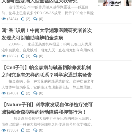
人群帕金森病大型全基因组关联研究
震颤、僵直等症状，减少抗帕金森药物剂量和药物治疗引起
遗传因素在PD中的作用越来越得到重视——截至目
的副作用，但由于开放式的外科手...
前，世界上已发表多个PD-GWAS成果，揭示了90余个风险
基因位点；但这些成果大多基于欧洲血统人群，对于人口众
(2484)
(2)
(0)
多、人口日趋老龄化的中国人群而言，PD人群的遗传背景
闻“香”识病！中南大学湘雅医院研究者首次
仍不明确。 为系统解析中国PD人群的遗传因素特征，中南
发现犬可以辅助嗅辨帕金森病
大学湘雅医院神经内科、国家老年疾病临床医学研究中心
（湘雅医院）唐北沙教授牵头，联合众多国内外专家，构
2004年，一家英国慈善机构报道：狗可以嗅出人类尿
建...
液中膀胱癌。自此以后，研究人厌一直在研究如何利用狗来
诊断其他癌症以及糖尿病、疟疾和 COVID-19 等疾病。例
(2882)
(3)
(0)
如，糖尿病警报犬被训练可以在主人的血糖水平过低或过高
【Cell子刊】帕金森病与碱基切除修复机制
时闻出气味，用犬嗅辨疾病正变得越来越普遍，越来越容易
之间究竟有怎样的联系？科学家通过实验告
被人们接受。 研究论述 鉴于帕金森病 (PD) 的复杂诊断标
准，非运动障碍专家迫切需要一项测试，来建立具...
诉你答案
帕金森病，是一种常见的神经系统病变。这种病在老年
人群体中较为多见，它的临床表现主要包括：静止性震颤、
运动迟缓、肌强直、姿势步态障碍，同时患者可伴有抑郁、
(2400)
(2)
(0)
便秘和睡眠障碍等非运动性症状。 帕金森病的诊断主要依靠
【Nature子刊】科学家发现自体移植疗法可
病史、临床症状以及体征，一般的辅助检查多无异常改变，
减轻帕金森病猴的运动障碍和抑郁行为！
药物治疗是帕金森病最主要的治疗手段，左旋多巴治疗剂仍
然是最有效的药物，手术治疗是药物治疗的一种有效的补
帕金森病会损害大脑中产生多巴胺的神经元细胞，
充，康复治疗、心理...
而多巴胺是一种在大脑神经细胞之间传递信号的化学物质。
而中断的信号使肌肉的协调变得越来越困难，甚至无法
(3380)
(2)
(0)