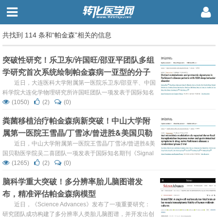
共找到 114 条和“帕金森”相关的信息
突破性研究！乐卫东/许国旺/邵亚平团队多组
学研究首次系统绘制帕金森病一亚型的分子
图谱，揭示其独特代谢与免疫特征
近日，大连医科大学附属第一医院乐卫东/邵亚平、中国
科学院大连化学物理研究所许国旺团队一项发表于国际知名
期刊《Signal Transduction and Targeted Therapy》的突
(1050)
(2)
(0)
破性研究，通过整合代谢组学、蛋白质组学与宏基因组学，
粪菌移植治疗帕金森病新突破！中山大学附
首次系统描绘了伴快速眼动睡眠行为障碍的帕金森病
属第一医院王雪晶/丁雪冰/曾进胜&美国贝勒
（RBD-PD）这一临床侵袭性亚型的独特分子图谱。研究揭
示了RBD-PD患者血液中显著富集源自肠道菌群...
医学院吴二喜团队证实同时改善运动与胃肠
近日，中山大学附属第一医院王雪晶/丁雪冰/曾进胜&美
国贝勒医学院吴二喜团队一项发表于国际知名期刊《Signal
症状
Transduction and Targeted Therapy》的二期临床试验为帕
(1265)
(2)
(0)
金森病的治疗带来了突破性进展。研究首次在未接受任何药
脑科学重大突破！多分辨率胎儿脑图谱发
物治疗的帕金森病患者中证实，通过重复进行健康供体的粪
布，精准评估帕金森病模型
菌移植，不仅能安全、有效地缓解患者的运动障碍，还能显
著改善其常见的便秘等胃肠道症状，并从微生...
近日，《Science Advances》发布了一项重要研究：
研究团队成功构建了多分辨率人类胎儿脑图谱，并开发出创