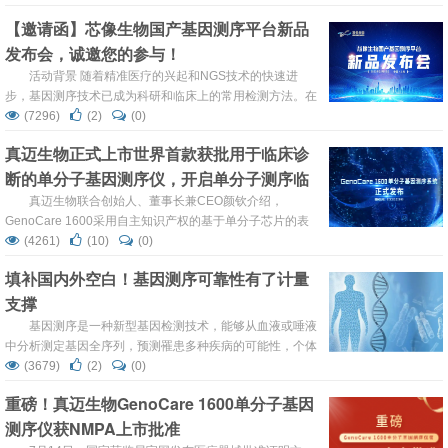
到肿瘤诊断及治疗、科研服务、生育服务、环境污染治理、
【邀请函】芯像生物国产基因测序平台新品
生物多样性保护、农牧业育种、司法鉴定等多个领域，我们
发布会，诚邀您的参与！
见证了科研工作者与患者依托于NGS技术发展而获益，也看
到了用户对于NGS技术日益增长的高性价比、低成本、灵...
活动背景 随着精准医疗的兴起和NGS技术的快速进
步，基因测序技术已成为科研和临床上的常用检测方法。在
过去的十余年里，NGS技术发展迅速，基因测序已逐渐涉及
(7296)
(2)
(0)
到肿瘤诊断及治疗、科研服务、生育服务、环境污染治理、
真迈生物正式上市世界首款获批用于临床诊
生物多样性保护、农牧业育种、司法鉴定等多个领域，我们
断的单分子基因测序仪，开启单分子测序临
见证了科研工作者与患者依托于NGS技术发展而获益，也看
到了用户对于NGS技术日益增长的高性...
床诊断时代
真迈生物联合创始人、董事长兼CEO颜钦介绍，
GenoCare 1600采用自主知识产权的基于单分子芯片的表
面荧光测序技术SURFseq，利用TIRF显微成像系统实现直
(4261)
(10)
(0)
接单分子测序，可还原DNA最真实信息。其无需扩增、操作
填补国内外空白！基因测序可靠性有了计量
简便、自动分析等优势大大简化了基因检测过程，显著降低
支撑
了测序成本和检测周期，为无创产前基因检测等临床应用提
供便捷高效的解决方案，有利于该技术在基层医院的...
基因测序是一种新型基因检测技术，能够从血液或唾液
中分析测定基因全序列，预测罹患多种疾病的可能性，个体
的行为特征及行为合理。基因测序技术能锁定个人病变基
(3679)
(2)
(0)
因，提前预防和治疗。基因测序相关产品和技术已由实验室
重磅！真迈生物GenoCare 1600单分子基因
研究演变到临床使用，可以说基因测序技术是下一个改变世
测序仪获NMPA上市批准
界的技术。 填补了空白 01 基因测序有多准确，现在有了
计量标准。中国计...