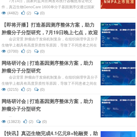
7月14日，国家药监局官网发布医疗器械批准证明文
件，真迈生物GenoCare 1600单分子基因测序仪通过国家
药品监督管理局（NMPA）审核，获准临床应用。
(4482)
(2)
(0)
GenoCare 1600获批临床应用是真迈生物发展的重要里程
【即将开播】打造基因测序整体方案，助力
碑，从启动GenoCare 1600研发到获得NMPA上市批准，真
肿瘤分子分型研究，7月19日晚上七点，欢迎
迈生物实现了做中国人自己的测序仪的梦想；同时，也是真
迈生物国产...
参加！
会议背景 肿瘤由于发病机制复杂，在组织病理学及分子
生物学上都具有高度异质性等原因，导致了不同患者之间在
疾病进展、临床疗效、放化疗敏感性及预后等方面差异巨
(3700)
(2)
(0)
大。随着下一代测序（NGS）技术的不断发展，深入探讨癌
网络研讨会 | 打造基因测序整体方案，助力
症分子生物学特征及其与临床表现、放化疗敏感性的相关
肿瘤分子分型研究
性，为从传统的形态学分型转向精准的分子分型提供了强有
力的支撑，为个体化的精准医疗奠定了基础。这将有利于实
会议背景 肿瘤由于发病机制复杂，在组织病理学及分子
现从...
生物学上都具有高度异质性等原因，导致了不同患者之间在
疾病进展、临床疗效、放化疗敏感性及预后等方面差异巨
(3215)
(2)
(0)
大。随着下一代测序（NGS）技术的不断发展，深入探讨癌
网络研讨会 | 打造基因测序整体方案，助力
症分子生物学特征及其与临床表现、放化疗敏感性的相关
肿瘤分子分型研究
性，为从传统的形态学分型转向精准的分子分型提供了强有
力的支撑，为个体化的精准医疗奠定了基础。这将有利于
...
实...
(13823)
(2)
(0)
【快讯】真迈生物完成4.1亿元B+轮融资，助