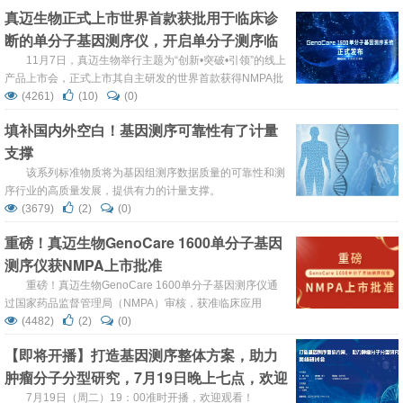
真迈生物正式上市世界首款获批用于临床诊
断的单分子基因测序仪，开启单分子测序临
床诊断时代
11月7日，真迈生物举行主题为“创新•突破•引领”的线上
产品上市会，正式上市其自主研发的世界首款获得NMPA批
准用于临床应用的单分子基因测序仪——GenoCare
(4261)
(10)
(0)
1600。开启单分子测序临床诊断时代。
填补国内外空白！基因测序可靠性有了计量
支撑
该系列标准物质将为基因组测序数据质量的可靠性和测
序行业的高质量发展，提供有力的计量支撑。
(3679)
(2)
(0)
重磅！真迈生物GenoCare 1600单分子基因
测序仪获NMPA上市批准
重磅！真迈生物GenoCare 1600单分子基因测序仪通
过国家药品监督管理局（NMPA）审核，获准临床应用
(4482)
(2)
(0)
【即将开播】打造基因测序整体方案，助力
肿瘤分子分型研究，7月19日晚上七点，欢迎
参加！
7月19日（周二）19：00准时开播，欢迎观看！