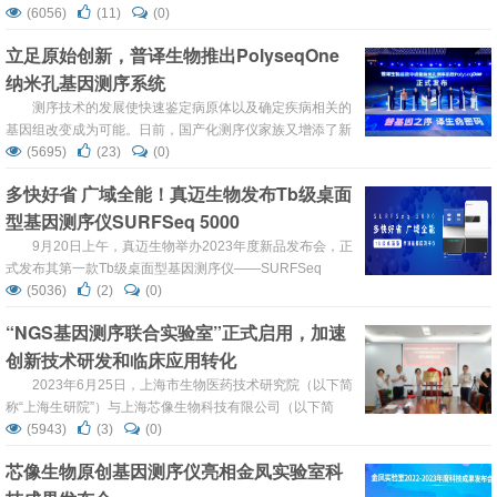
（国械注准20243220383），标志着国产全自主知识产权
(6056)
(11)
(0)
基因测序仪S100在中国获准临床应用。 图片来源：国家药
立足原始创新，普译生物推出PolyseqOne
品监督管理局官网 作为拥有原创底层技术的全自主知识产权
纳米孔基因测序系统
的国产基因测序仪，S100在2022年已获得欧盟CE-IVDR...
测序技术的发展使快速鉴定病原体以及确定疾病相关的
基因组改变成为可能。日前，国产化测序仪家族又增添了新
成员。 2024年1月16日上午，北京普译生物科技有限公司
(5695)
(23)
(0)
（以下简称普译生物）在中关村科学城东升科技园会议中心
多快好省 广域全能！真迈生物发布Tb级桌面
举行了2024年一季度产品发布会，推出了普译生物首款中
型基因测序仪SURFSeq 5000
通量纳米孔测序仪PolyseqOne、配套芯片PolyseqCell以及
两款配套DNA测序试剂盒。这标志着普译生物这家...
9月20日上午，真迈生物举办2023年度新品发布会，正
式发布其第一款Tb级桌面型基因测序仪——SURFSeq
5000！ SURFSeq 5000汇集多项技术创新，拥有应用场景
(5036)
(2)
(0)
多、测序速度快、数据质量好、运行成本省的特点，打破了
“NGS基因测序联合实验室”正式启用，加速
基因测序仪 仪器成本低、开机成本低、单Gb成本低的“不可
创新技术研发和临床应用转化
能三角”，以一台桌面机的仪器成本，小样本数量的开机成
本，实现了与大型机满载运转相当的单Gb测序价...
2023年6月25日，上海市生物医药技术研究院（以下简
称“上海生研院”）与上海芯像生物科技有限公司（以下简
称“芯像生物科技”）在上海举行合作签约及 “NGS基因测序
(5943)
(3)
(0)
联合实验室”揭牌仪式。 双方出席揭牌仪式 上海生研院院长
芯像生物原创基因测序仪亮相金凤实验室科
傅大煦、基因所所长黄薇、芯像生物科技创始人兼CEO严
媚、市场高级总监谭传祥及相关业务负责人共同出席签约揭