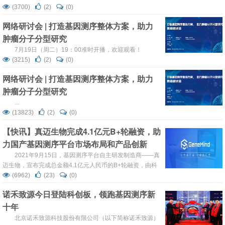
(3700)
(2)
(0)
网络研讨会 | 打造基因测序整体方案，助力
肿瘤分子分型研究
7月19日（周二）19：00准时开播，欢迎观看！
(3215)
(2)
(0)
网络研讨会 | 打造基因测序整体方案，助力
肿瘤分子分型研究
...
(13823)
(2)
(0)
【快讯】真迈生物完成4.1亿元B+轮融资，助
力国产基因测序平台市场布局和产品创新
2021年9月15日，基因测序平台自主研发制造商——真
迈生物，宣布完成总金额4.1亿元人民币的B+轮融资，由科
创板上市企业圣湘生物、知名创投机构同创伟业、中欧联合
(6962)
(23)
(0)
资本共同参与，珂玺资本、叱石资本等老股东继续跟投
诺禾致源今日登陆科创板，领跑基因测序新
十年
北京诺禾致源科技股份有限公司（以下简称诺禾致源）