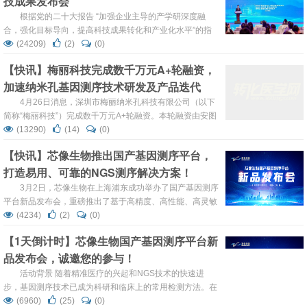
技成果发布会
牌仪式，宣布国产基因测序智能平台...
根据党的二十大报告 “加强企业主导的产学研深度融
合，强化目标导向，提高科技成果转化和产业化水平”的指
导精神，金凤实验室作为落实成渝地区双城经济圈发展战
(24209)
(2)
(0)
略、为建设具有全国影响力的科技创新中心而打造的国家战
【快讯】梅丽科技完成数千万元A+轮融资，
略科技力量，以“重大疾病的下一代诊断”为核心任务，加快
加速纳米孔基因测序技术研发及产品迭代
科研平台建设。 2023年5月14日，金凤实验室举行了“2022
—2023年度科技成果发布会”， 七项科技创新成果...
4月26日消息，深圳市梅丽纳米孔科技有限公司（以下
简称“梅丽科技”）完成数千万元A+轮融资。本轮融资由安图
生物独家战略投资，所投资金将主要用于继续深入纳米孔基
(13290)
(14)
(0)
因测序技术研发，加速系列产品迭代及终端落地。 梅丽科技
【快讯】芯像生物推出国产基因测序平台，
成立于2017年，依托纳米孔技术，自主开发超长读长、无
打造易用、可靠的NGS测序解决方案！
扩增、快速、准确、低成本的商用基因测序仪器及配套试
剂，旨在打通样品制备到报告生成的产品闭环，为临床提供
3月2日，芯像生物在上海浦东成功举办了国产基因测序
精准可靠的诊断...
平台新品发布会，重磅推出了基于高精度、高性能、高灵敏
度显微成像技术的国产基因测序仪——StarSeq®-100。新
(4234)
(2)
(0)
平台将从科研和体外诊断两大方面带来整合、易用、可靠的
【1天倒计时】芯像生物国产基因测序平台新
NGS解决方案，进一步助力优化科研服务质量，提升临床疾
品发布会，诚邀您的参与！
病诊断水平。 在开幕环节，芯像生物创始人兼CEO严媚博
士为新品发布会致开幕词。围绕 “芯像...
活动背景 随着精准医疗的兴起和NGS技术的快速进
步，基因测序技术已成为科研和临床上的常用检测方法。在
过去的十余年里，NGS技术发展迅速，基因测序已逐渐涉及
(6960)
(25)
(0)