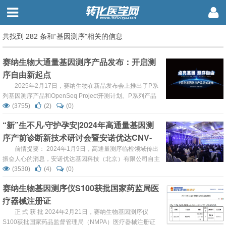
共找到 282 条和“基因测序”相关的信息
赛纳生物大通量基因测序产品发布：开启测
序自由新起点
2025年2月17日，赛纳生物在新品发布会上推出了P系
列基因测序产品和OpenSeq Project开测计划。P系列产品
包括P1000基因测序仪和P1000X测序系统，实现了0.3-
(3755)
(2)
(0)
40Tb测序通量覆盖。这一创新产品的发布，不仅填补了赛
“新”生不凡·守护孕安|2024年高通量基因测
纳生物产品矩阵的关键空白，更为行业带来了更高效、更低
序产前诊断新技术研讨会暨安诺优达CNV-
成本的测序解决方案，将有力推动基因测序技术在全领域的
广泛应用。 ...
seq试剂盒新品发布会顺利召开
前情提要： 2024年1月9日，高通量测序临检领域传出
振奋人心的消息，安诺优达基因科技（北京）有限公司自主
研发的“染色体非整倍体及基因微缺失检测试剂盒（可逆末
(3530)
(4)
(0)
端终止测序法）”（国械注准：20243400077）获得国家药
赛纳生物基因测序仪S100获批国家药监局医
监局III类医疗器械注册证，这是国内首个获批的可用于羊水
疗器械注册证
的产前CNV-seq检测试剂盒，也是高通量测序技术在我国出
生缺陷防控体系建设中的又一里程碑事件。 ...
正 式 获 批 2024年2月21日，赛纳生物基因测序仪
S100获批国家药品监督管理局（NMPA）医疗器械注册证