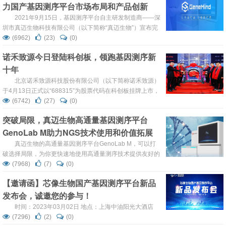
力国产基因测序平台市场布局和产品创新
2021年9月15日，基因测序平台自主研发制造商——深
圳市真迈生物科技有限公司（以下简称“真迈生物”）宣布完
成总金额4.1亿元人民币的B+轮融资，由科创板上市企业圣
(6962)
(23)
(0)
湘生物、知名创投机构同创伟业、中欧联合资本共同参与，
诺禾致源今日登陆科创板，领跑基因测序新
珂玺资本、叱石资本等老股东继续跟投。本轮融资资金将主
十年
要用于真迈生物自主基因测序平台的应用市场推广、医疗器
械资质申报以及新产品的研发升级。 ...
北京诺禾致源科技股份有限公司（以下简称诺禾致源）
于4月13日正式以“688315”为股票代码在科创板挂牌上市，
正式迈进金融资本市场，开启新的发展篇章。 诺禾致源挂牌
(6742)
(27)
(0)
首日发行价12.76元/股。截止4月13日10:30，诺禾致源股价
突破局限，真迈生物高通量基因测序平台
报28.00元/股，涨幅119.44%，公司市值超100亿元。 上午
GenoLab M助力NGS技术使用和价值拓展
9时...
真迈生物的高通量基因测序平台GenoLab M，可以打
破选择局限，为你更快速地使用高通量测序技术提供友好的
产品和支持，以及更自由的选择。 GenoLab M是真迈生物
(7968)
(7)
(0)
2020年10月发布的一款国产高通量基因测序仪。它支持
【邀请函】芯像生物国产基因测序平台新品
SE50-PE150多种读长模式，从生殖遗传检测、传染感染检
发布会，诚邀您的参与！
测到遗传疾病检测、肿瘤相关检测，从WGS、WES、动植
物基因组测序到转录组...
时间：2023年03月02日 地点：上海中油阳光大酒店
(7296)
(2)
(0)