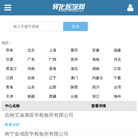
地区：
所有
北京
上海
重庆
安徽
福建
甘肃
广东
广西
贵州
海南
河北
黑龙江
河南
香港
湖北
湖南
江苏
江西
吉林
辽宁
澳门
内蒙古
宁夏
青海
山东
山西
陕西
四川
台湾
天津
新疆
西藏
云南
浙江
海外
中心名称
查看详情
吉林艾迪康医学检验所有限公司
查看详情
南宁金域医学检验所有限公司