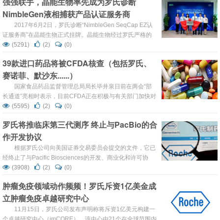
强强联手，晶能生物率先成为罗氏诊断
室的前身是罗氏诊断亚太培训中心，经过2017年硬件及软
NimbleGen液相捕获产品认证服务商
件的全面升级换代，目前已发展成为兼容实验、培训、演
示、会议、参观等多功能于一体的最先进的智能型生命科学
2017年6月2日，罗氏诊断“NimbleGen SeqCap EZ认
实验室，可同时为罗氏外部...
证服务商”在晶能生物正式挂牌。晶能生物经过罗氏严格的
培训计划并通过了标准实验流程审核，率先成为罗氏诊断液
(5291)
(2)
(0)
相靶向富集产品在中国的认证服务商。 靶向测序是指通过某
39款进口药品将被CFDA核查（包括罗氏、
种方法有选择性的分离或富集基因组的特定片段之后再进行
赛诺菲、默沙东......）
测序的研究策略。随着精准医疗的纵深推进，以外显子组测
序、特定...
国家食品药品监督管理总局局长毕井泉日前在两会“部
长通道”亮相时表示，目前CFDA正在积极与有关部门加快对
跨国药国外药的审评审批，让更多国外特效药尽快在国内上
(5595)
(2)
(0)
市。 3月8日，CFDA发布了《2017年度进口药品境外生产
罗氏将推临床第三代测序 终止与PacBio的合
现场检查任务》，将39个药品列为2017年度进口药品境外
作开发协议
生产现场检查任务，其中包括罗氏、赛诺菲、默沙东等企
业。 此外，在这39个药品中，七叶洋地黄双...
根据罗氏公司向美国证券交易委员会提交的文件，它已
经终止了与Pacific Biosciences的开发、商业化和许可协
议。终止将在2017年2月10日生效。 消息一出，对PacBio
(3908)
(2)
(0)
的股票是个重创。周四一开盘，PacBio的股价从6.90美元跌
肿瘤免疫领域动作频频！罗氏斥资1亿美金成
至4.22美元，并以3.89美元收盘，跌幅达到43.62%。 2013
立肿瘤免疫卓越研究中心
年9月，PacBio与罗氏签订协议，以它的单分子实时测...
11月15日，罗氏公司发布声明称将斥资1亿美元构建一
个卓越研究中心（imCORE），该中心由21个在全球范围内