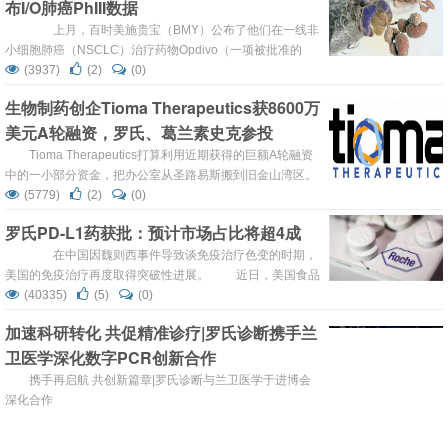
布I/O肺癌PhIII数据
自今日起，罗氏诊断中国将直接出售、分销和支持KA...
上月，百时美施贵宝（BMY）公布了他们在一线非
小细胞肺癌（NSCLC）治疗药物Opdivo（一项被批准的
PD-L1抑制剂）的三期Phase III数据的一个错误。紧接着，
(3937)
(2)
(0)
罗氏基因泰克（RHHBY）公开了他们的二线基础免疫治疗
生物制药创企Tioma Therapeutics获8600万
药物Tecentriq第三期阳性非小细胞肺癌（NSCLC）Phase
美元A轮融资，罗氏、葛兰素史克参投
III数据。不久后，默克也公布了其治疗药物Keytruda该指标
的数据。 ...
Tioma Therapeutics打算利用近期获得的巨额A轮融资
中的一小部分资金，把办公室从圣路易斯搬到旧金山湾区。
这个位于加州的总部，因为经验丰富的生物科技高管John
(5779)
(2)
(0)
Donovan的加入而发展突飞猛进。 Donovan最近一次的创
罗氏PD-L1药获批：预计市场占比将超4成
业尝试是成立了Alio BioPharma，2014年底以17.5亿美元
的价格出售给了强生公司。他不仅成立了该公司，还担任其
在中国因魏则西事件导致谈免疫治疗色变的时期，
首席生物官和...
美国的免疫治疗再度取得突破性进展。 近日，美国食品
和药物管理局（FDA）批准了首个PD-L1免疫疗法药物
(40335)
(5)
(0)
Tecentriq，用于治疗最常见的膀胱癌，即局部晚期或转移性
加速科研转化 共促精准诊疗|罗氏诊断携手兰
尿路上皮癌。 据FDA称，Tecentriq是第一个被批准用
卫医学深化数字PCR创新合作
于治疗这类癌症的PD-1/PD-L...
携手再启航 共创新篇章|罗氏诊断与兰卫医学于进博会
深化合作
(5814)
(12)
(0)