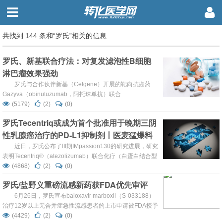
共找到 144 条和“罗氏”相关的信息
罗氏、新基联合疗法：对复发滤泡性B细胞
淋巴瘤效果强劲
罗氏与合作伙伴新基（Celgene）开展的靶向抗癌药
Gazyva（obinutuzumab，阿托珠单抗）联合
Revlimid（lenalidomide，来那度胺）治疗复发性或难治性
(5179)
(2)
(0)
滤泡性B细胞淋巴瘤的Ib期临床研究
罗氏Tecentriq或成为首个批准用于晚期三阴
GALEN（NCT01582776）的数据已于近日发表于国际医学
性乳腺癌治疗的PD-L1抑制剂丨医麦猛爆料
期刊《BLOOD》。 该研究是一项开放标签、3+3设计研
究，入组了19例既往...
近日，罗氏公布了III期IMpassion130的研究进展，研究
表明Tecentriq®（atezolizumab）联合化疗（白蛋白结合型
紫杉醇）用于初始（一线）治疗转移性或局部不可切除晚期
(4868)
(2)
(0)
三阴性乳腺癌（TNBC），在意向性治疗（ITT）人群以及
罗氏/盐野义重磅流感新药获FDA优先审评
PD-L1 阳性人群中均可显著降低患者的疾病恶化或死亡风
险，即显著改善无进展生存期（PFS）。 ...
6月26日，罗氏宣布baloxavir marboxil（S-033188）
治疗12岁以上无合并症急性流感患者的上市申请被FDA授予
优先审评资格，PDUFA预定审批期限是2018年12月24日。
(4429)
(2)
(0)