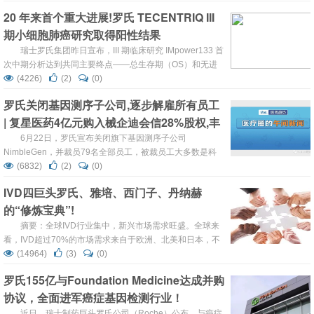
baloxavir marboxil由日本盐野义制药开发，属于Cap依赖型
20 年来首个重大进展!罗氏 TECENTRIQ III
核酸内切酶抑制剂，可以抑制流感病毒增殖，今年2月初在
期小细胞肺癌研究取得阳性结果
日本率先获批上市，商品名Xofluza，用于...
瑞士罗氏集团昨日宣布，III 期临床研究 IMpower133 首
次中期分析达到共同主要终点——总生存期（OS）和无进
展生存期（PFS）。研究表明： 与单独化疗相比，
(4226)
(2)
(0)
TECENTRIQ® （atezolizumab）联合化疗（卡铂+依托泊
罗氏关闭基因测序子公司,逐步解雇所有员工
苷）用于初始（一线）治疗广泛期小细胞肺癌（ES-
| 复星医药4亿元购入械企迪会信28%股权,丰
SCLC），可以显著延长患者生存期。 ...
富诊断业务【最·新闻0625】
6月22日，罗氏宣布关闭旗下基因测序子公司
NimbleGen，并裁员79名全部员工，被裁员工大多数是科
学家、技术人员和工程师；6月20日复星医药公告称，拟现
(6832)
(2)
(0)
金出资人民币4.06亿元，收购迪会信28%的股权，进一步丰
IVD四巨头罗氏、雅培、西门子、丹纳赫
富其医学诊断业务经营模式，拓宽诊断产品销售渠道。 01
的“修炼宝典”!
【人事】波科大中华区总经理王俭入职半年离任，职务暂由
大中华区CFO代管 ...
摘要：全球IVD行业集中，新兴市场需求旺盛。全球来
看，IVD超过70%的市场需求来自于欧洲、北美和日本，不
过发达地区需求基本被满足，增速较慢。而人口基数大、经
(14964)
(3)
(0)
济增速高、医疗投入和支出高的拉美、中国、印度等新兴市
罗氏155亿与Foundation Medicine达成并购
场增长迅速，成为行业增长的主要来源。由于主要市场均在
协议，全面进军癌症基因检测行业！
发达国家，且经过多年的并购整合，全球IVD市场呈现出被
四大巨头垄断的格局，罗氏、雅培、西门子、丹纳赫占据了
近日，瑞士制药巨头罗氏公司（Roche）公布，与癌症