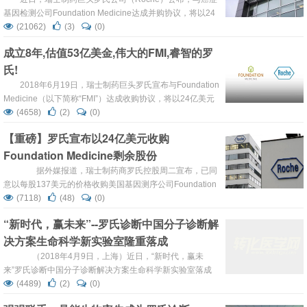
全球52.4...
基因检测公司Foundation Medicine达成并购协议，将以24
亿美元(合人民币155亿元)收购余下的Foundation Medicine
(21062)
(3)
(0)
全部在外流通股份。 早在2015年1月，罗氏公司就已入股
成立8年,估值53亿美金,伟大的FMI,睿智的罗
Foundation Medicine，出资10.4亿美元共获得Foundation
氏!
Medici...
2018年6月19日，瑞士制药巨头罗氏宣布与Foundation
Medicine（以下简称“FMI”）达成收购协议，将以24亿美元
收购FMI其余全部在外流通股份。 根据最终并购协议，罗氏
(4658)
(2)
(0)
将以每股137美元的现金价格完成收购，较FMI周一收盘价
【重磅】罗氏宣布以24亿美元收购
溢价29%。本次交易价值24亿美元，在完全摊薄的基础上，
Foundation Medicine剩余股份
FMI整个公司的估值为53亿美元，约合人民币343亿元，约
为华大基因...
据外媒报道，瑞士制药商罗氏控股周二宣布，已同
意以每股137美元的价格收购美国基因测序公司Foundation
Medicine（以下简称“FMI”）的全部剩余股票。此交易的总
(7118)
(48)
(0)
价为24亿美元，对FMI的估值为53亿美元。 罗氏控股与
“新时代，赢未来”--罗氏诊断中国分子诊断解
FMI在声明中表示，此交易已得到两家公司董事会的支持，
决方案生命科学新实验室隆重落成
将会在今年下半年完成。罗氏控股收购FMI的价格，较后者
周一的收盘价溢...
（2018年4月9日，上海）近日，“新时代，赢未
来”罗氏诊断中国分子诊断解决方案生命科学新实验室落成
典礼在上海漕河泾开发区隆重举行，标志着罗氏诊断新一代
(4489)
(2)
(0)
智能化生命科学实验室正式投入使用。 新生命科学实验