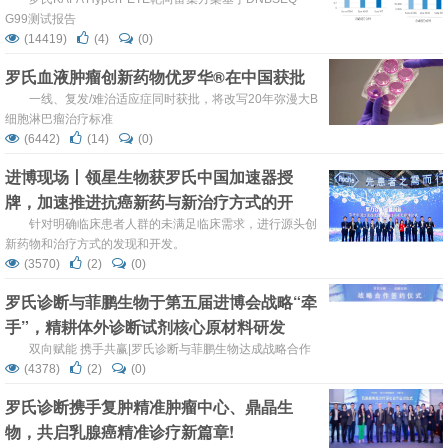
序工作
G99测试报告
(14419)
(4)
(0)
罗氏血液肿瘤创新药物优罗华®在中国获批
一线、复发/难治适应症同时获批，将改写20年弥漫大B
细胞淋巴瘤治疗标准
(6442)
(14)
(0)
进博现场丨领星生物获罗氏中国加速器授
牌，加速推进抗癌新药与新治疗方式的开
发！
针对明确临床患者人群的未满足临床需求，进行源头创
新药物和治疗方式的发现和开发。
(3570)
(2)
(0)
罗氏诊断与菲鹏生物于第五届进博会战略“牵
手”，精耕体外诊断试剂核心原材料研发
双向赋能 携手共赢|罗氏诊断与菲鹏生物达成战略合作
(4378)
(2)
(0)
罗氏诊断携手复肿精准肿瘤中心、鼎晶生
物，共启乳腺癌精准诊疗新篇章!