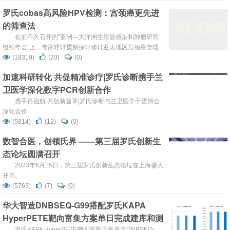
因此对全球发出警报，要求监控是否还有其他由这一新型冠
罗氏cobas高风险HPV检测：宫颈癌更先进
状病毒引起的其他病例。 科学家对从病例中分离出了的冠状
的筛查法
病毒株，利用GS Junior对其进行全基因组测序，并完成病
毒基因组的拼接，通过进一步的基因进化分析，确认了这次
在前不久召开的“亚洲—大洋洲生殖器感染和肿瘤研究
感染的是一个新型的冠状病...
组织年会”上，专家呼吁重新探讨修订亚太地区宫颈癌管理
指南，以降低这一可预防的疾病居高不下的死亡率。因为时
(18319)
(20)
(0)
至今日，宫颈癌仍然是亚太区许多国家第二常见的女性癌
加速科研转化 共促精准诊疗|罗氏诊断携手兰
症。若没有适当、有效的筛查方法及预防计划，至2025
卫医学深化数字PCR创新合作
年，亚洲的宫颈癌比率将会上升40%。 导致宫颈癌的首要
病因是人类乳头状瘤病毒（HPV），99％以上的宫颈癌病例
携手再启航 共创新篇章|罗氏诊断与兰卫医学于进博会
由此导致。该病毒共有14种高风...
深化合作
(5814)
(12)
(0)
数智合医，创领氏界 ——第三届罗氏创新生
态论坛圆满召开
2023年6月15日，第三届罗氏创新生态论坛在上海盛大
开启。
(5763)
(7)
(0)
华大智造DNBSEQ-G99搭配罗氏KAPA
HyperPETE靶向富集方案单日完成建库和测
罗氏KAPA HyperPETE靶向富集方案基于DNBSEQ-