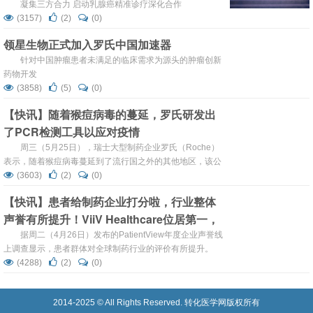
凝集三方合力 启动乳腺癌精准诊疗深化合作
(3157)
(2)
(0)
领星生物正式加入罗氏中国加速器
针对中国肿瘤患者未满足的临床需求为源头的肿瘤创新
药物开发
(3858)
(5)
(0)
【快讯】随着猴痘病毒的蔓延，罗氏研发出
了PCR检测工具以应对疫情
周三（5月25日），瑞士大型制药企业罗氏（Roche）
表示，随着猴痘病毒蔓延到了流行国之外的其他地区，该公
司已研发出PCR（聚合酶链反应）检测技术，可用于检测猴
(3603)
(2)
(0)
痘病毒。
【快讯】患者给制药企业打分啦，行业整体
声誉有所提升！ViiV Healthcare位居第一，
辉瑞、罗氏基因泰克紧随其后
据周二（4月26日）发布的PatientView年度企业声誉线
上调查显示，患者群体对全球制药行业的评价有所提升。
59%的患者群体认为制药行业的企业声誉是“优秀”或“不
(4288)
(2)
(0)
错”的，而去年只有50%的患者群体给予了相同的评价。
2014-2025 © All Rights Reserved. 转化医学网版权所有