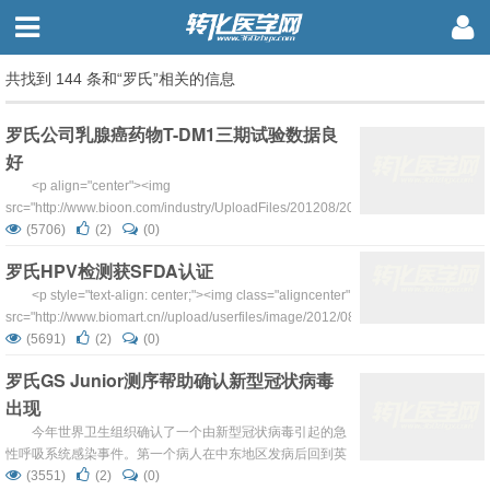
共找到 144 条和“罗氏”相关的信息
罗氏公司乳腺癌药物T-DM1三期试验数据良
好
<p align="center"><img
src="http://www.bioon.com/industry/UploadFiles/201208/2012082804010490.bmp
alt="" width="131" height="70" border=&quo...
(5706)
(2)
(0)
罗氏HPV检测获SFDA认证
<p style="text-align: center;"><img class="aligncenter"
src="http://www.biomart.cn//upload/userfiles/image/2012/08/1344911401_small.jp
alt="" /> ...
(5691)
(2)
(0)
罗氏GS Junior测序帮助确认新型冠状病毒
出现
今年世界卫生组织确认了一个由新型冠状病毒引起的急
性呼吸系统感染事件。第一个病人在中东地区发病后回到英
国后被确诊，第二起病人在沙特阿拉伯确诊。世界卫生组织
(3551)
(2)
(0)