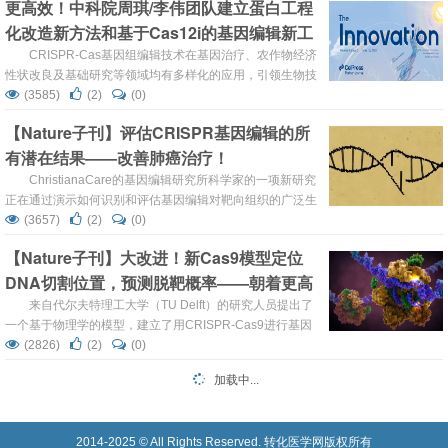
更高效！中科院周琪/李伟团队建立蛋白工程
斯坦福大学的研究人员揭示了耗竭的T细胞中翻转的基因开
化改造新方法和基于Cas12i的基因编辑新工
关。在这个过程中，他们发现了如何防止这种免疫衰竭，这
是向着改进癌症免疫治疗迈出的重要一步。该论文发表在
具
CRISPR-Cas基因组编辑技术在基因治疗、农作物经济
《Canc...
性状改良及基础研究等领域均有多样化的应用，引领生物技
术与应用的快速发展。自然界中广泛存在的天然CRISPR-
(3585)
(2)
(0)
Cas系统为新型基因编辑工具研发提供了丰富资源。然而，
【Nature子刊】评估CRISPR基因编辑的所
自然界微生物中发现的大多数Cas工具蛋白在哺乳动物细胞
有潜在结果——改善肺癌治疗！
中的编辑效率较低，这限制了它们的应用，尤其是在生物医
学方面的应用。 近日，中国科学院动物研究所...
ChristianaCare的基因编辑研究所科学家的一项新研究
正在通过演示如何识别和评估基因编辑对靶向组织的广泛生
物学影响，推进在患者治疗中使用CRISPR基因编辑的安全
(3657)
(2)
(0)
性和有效性，其中编辑被设计为完全禁用或“基因敲除”特定
【Nature子刊】大改进！新Cas9模型定位
的遗传密码序列。这项工作发表在《Gene Therapy》上，
DNA切割位置，预测脱靶概率——朝着更高
题为“Exon skipping induced by CRISPR-directed gene
editi...
精度的基因编辑前行！
来自代尔夫特理工大学（TU Delft）的研究人员提出了
一个基于物理学的模型，建立了用CRISPR-Cas9进行基因
编辑如何工作的定量框架，并允许预测在哪里、有多大概率
(2826)
(2)
(0)
以及为什么会发生靶向错误（脱靶）。这项已经发表在
加载中...
《Nature Communications》上的研究，题为“A kinetic
model predicts SpCas9 activity, improves off-tar...
2014-2025 © All Rights Reserved. 转化医学网版权所有