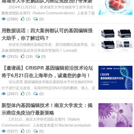
港城市大学史鹏团队为癌症免疫治疗带来新
是该领域具有全球视野的基因编辑创新药领军企业。公司成
希望！
2024年11月25日，香港城市大学生物医学工程学系史
立于201...
鹏教授团队在期刊《Nature Communications》上发表了题
为“In vivo gene editing of T-cells in lymph nodes for
(2380)
(2)
(0)
enhanced cancer immunotherapy”的研究论文。团队利用
用数据说话：四大案例都认可的基因编辑强
基于导电水凝胶的电穿孔系统，将程序性细胞死亡蛋白
大助手，你了解过吗？
1（PD1）靶向CRISPR-Ca...
你还在为细胞转染稳定性差、原代细胞转染效率低、以
及敏感细胞转染后存活率低而苦恼吗？ Lonza的
Nucleofector™转染技术将会为你扫清障碍，实现稳定且低
(2915)
(19)
(0)
毒性的高效转染。 你还在为批量筛选关键基因和靶点劳神费
【邀请函】CRISPR 基因编辑前沿技术论坛
力吗？ Lonza最新一代的4D-Nucleofector™ Technology以
将于6月21日在上海举办，诚邀您的参与！
及384-well Nucleofector™将会解放你的双...
论坛背景 基因编辑技术能在基因组水平对生物的DNA
分子进行定点改造，实现对特定DNA片段的删除、插入、定
点突变等“精确编辑”，彻底改变了人类基因组的研究。与传
(2587)
(7)
(0)
统的TALEN和ZFN基因编辑技术相比，CRISPR/Cas9技术
新型体内基因编辑技术！南京大学发文：揭
为代表的新型基因编辑技术具有操作简便、效率高、特异性
示癌症免疫治疗最新策略
强等优点，其在基因功能研究、疾病模型构建、药物筛选、
基因治疗、疾病防治、动植物...
1月31日，南京大学研究团队在期刊《Nature
Communications》上在线发表题为“Bacterial protoplast-
derived nanovesicles carrying CRISPR-Cas9 tools re-
(5327)
(2)
(0)