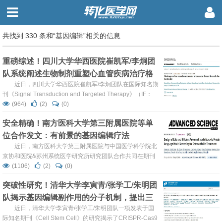
共找到 330 条和“基因编辑”相关的信息
重磅综述！四川大学华西医院崔凯军/李炯团
队系统阐述生物制剂重塑心血管疾病治疗格
局，从心脏再生到基因编辑的五大突破
近日，四川大学华西医院崔凯军/李炯团队在国际知名期
刊《Signal Transduction and Targeted Therapy》（IF：
81.2）发表了一篇重磅综述文章：系统阐述了生物制剂在心
(964)
(2)
(0)
血管疾病领域的革命性进展。这篇题为“Biologics for
安全精确！南方医科大学第三附属医院等单
cardiovascular diseases: from bench to bedside”的文章指
位合作发文：有前景的基因编辑疗法
出，以重组蛋白、基因疗法和细...
近日，南方医科大学第三附属医院与中国医学科学院北
京协和医院&苏州系统医学研究所研究团队合作共同在期刊
《Advanced Science》上发表了研究论文，题为“Design of
(1106)
(2)
(0)
Safe and Efficient Adenine Base Editors via Protein
突破性研究！清华大学李寅青/张学工/朱明团
Language Model Screening for Osteoarthritis
队揭示基因编辑副作用的分子机制，提出三
Treatment”，...
种可最小化干扰、保全细胞功能的新型编辑
近日，清华大学李寅青/张学工/朱明团队一项发表于国
际知名期刊《Cell Stem Cell》的研究揭示了CRISPR-Cas9
策略