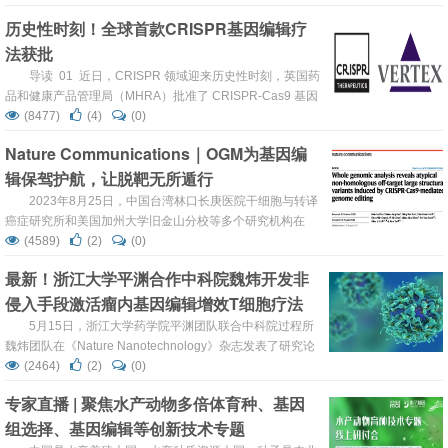
educate tumor-associated macrophages for enhanced
历史性时刻！全球首款CRISPR基因编辑疗
cancer immunotherapy”的研究论文,...
法获批
导读 01 近日，CRISPR 领域迎来历史性时刻，英国药
品和健康产品管理局（MHRA）批准了 CRISPR-Cas9 基因
编辑疗法 Casgevy（exa-cel）上市，用于治疗12岁及以上
(8477)
(4)
(0)
镰状细胞病（SCD）伴复发性血管闭塞危象（VOCs）患
Nature Communications｜OGM为基因编
者，以及无法获得人类白细胞抗原（HLA）匹配造血干细胞
辑保驾护航，让脱靶无所遁行
移植治疗的输血依...
2023年8月25日，中国台湾林口长庚医院干细胞与转译
癌症研究所和美国加州大学旧金山分校等多个研究机构在
Nature Communications上发表一项合作研究，通过
(4589)
(2)
(0)
Bionano OGM（optical genome mapping，全基因组光学
最新！浙江大学平渊合作中科院魏炜开发非
图谱）技术检测CRISPR-Cas9编辑后的人诱导多能干细胞
侵入手段激活瘤内基因编辑增效T细胞疗法
（iPSC）系，评估其基因组完整性，并揭示了可能制约经
基因编辑技术改...
5月15日，浙江大学药学院平渊团队联合中科院过程所
魏炜团队在《Nature Nanotechnology》杂志发表了研究论
文“Non-Invasive Activation of Intratumoural Gene Editing
(2464)
(2)
(0)
for Improved Adoptive T-Cell Therapy in Solid Tumours”，
专家直播 | 聚焦水产动物多倍体育种、基因
研究开发了一种非侵入性基因编辑技术，可以通过非侵入...
组选择、基因编辑等创新技术专题