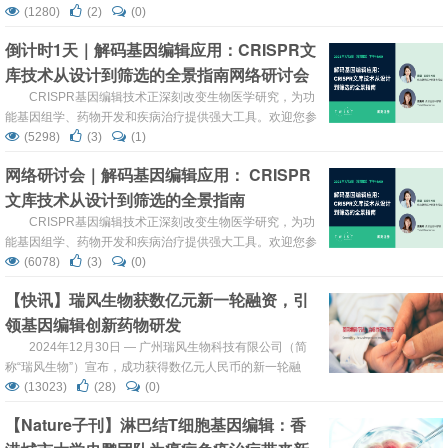
基因编辑技术一个此前被忽视的重大副作用：即便在远离基
(1280)
(2)
(0)
因调控元件的非编码区进行编辑，也可能广泛扰动染色质三
倒计时1天｜解码基因编辑应用：CRISPR文
维结构，导致干细胞身份丢失。这项研究不仅阐明了其分子
库技术从设计到筛选的全景指南网络研讨会
机制，更为重要的是提出了三种可最小化此类干扰、保全细
胞功能的新型编辑策略，为基因编辑迈向更安全、更广泛的
CRISPR基因编辑技术正深刻改变生物医学研究，为功
临床应用...
能基因组学、药物开发和疾病治疗提供强大工具。欢迎您参
加于2025年7月3日（星期四），北京时间下午2点，由珠海
(5298)
(3)
(1)
舒桐医疗科技有限公司的首席技术官田瑞博士及Twist
网络研讨会｜解码基因编辑应用： CRISPR
Bioscience资深应用科学家熊真珍老师共同为您带来的「解
文库技术从设计到筛选的全景指南
码基因编辑应用：CRISPR文库技术从设计到筛选的全景指
南」网络研讨会。 本次研讨会将系统回顾C...
CRISPR基因编辑技术正深刻改变生物医学研究，为功
能基因组学、药物开发和疾病治疗提供强大工具。欢迎您参
加于2025年7月3日（星期四），北京时间下午2点，由珠海
(6078)
(3)
(0)
舒桐医疗科技有限公司的首席技术官田瑞博士及Twist
【快讯】瑞风生物获数亿元新一轮融资，引
Bioscience资深应用科学家熊真珍老师共同为您带来的「解
领基因编辑创新药物研发
码基因编辑应用：CRISPR文库技术从设计到筛选的全景指
南」网络研讨会。 本次研讨会将系统回顾C...
2024年12月30日 — 广州瑞风生物科技有限公司（简
称“瑞风生物”）宣布，成功获得数亿元人民币的新一轮融
资。本轮融资由广州产投领投，广州金控、科金控股及现有
(13023)
(28)
(0)
股东港粤资本等机构跟投。资金将主要用于推动瑞风生物基
【Nature子刊】淋巴结T细胞基因编辑：香
因编辑药物临床试验、后续研发管线扩展以及核心技术创
新。 基因编辑技术是生物科技皇冠上璀璨的明珠。瑞风生物