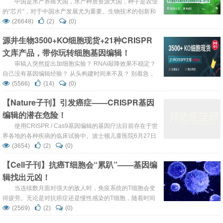
中国是水产养殖大国，水产种质资源大国，种子是农业
的“芯片”，对于中国水产发展尤为重要。生物技术的创新和
发展为水产遗传育种和病害控制以及水产种业的形成提供了
(26648)
(2)
(0)
持续动力。目前研究者已建立了基因组选择育种、杂交育
源井生物3500+KO细胞现货+21种CRISPR
种、分子标记辅助育种、细胞工程育种、性别控制育种、多
文库产品，带你玩转细胞基因编辑！
倍体育种等育种创新技术，并取得了重要突破或进展。 华大
智造致力于成生命科技核心工具缔造者，积极推动与参与分
审稿人突然提出加细胞实验？ RNAi敲降效果不稳定？
子...
自己没有基因编辑经验？ 从头构建时间来不及？ 别着急，
源井生物超3500个热门基因KO细胞现货，助你快速获取靠
(5566)
(14)
(0)
谱的功能验证数据，文章分数up！up！ 靶点还不明确？ 没
【Nature子刊】引发癌症——CRISPR基因
关系，源井生物超20种CRISPR文库现货， 覆盖度>...
编辑的潜在危险！
使用CRISPR / Cas9基因编辑的基因疗法目前存在于世
界各地的各种疾病的临床试验中。波士顿儿童医院6月27日
发表在《Nature Communications》上的一份报告警告说，
(3654)
(2)
(0)
CRISPR基因编辑存在一种潜在的、以前未被发现的危险。
【Cell子刊】抗癌T细胞会“累趴”——基因编
https://www.nature.com/articles/s41467-022-31322-3
辑找出元凶！
CRISP...
当连续数月面对强大的敌人时，免疫系统的T细胞会变
得疲劳。无论是对抗癌症还是慢性感染的T细胞，随着时间
的推移，它的效果会越来越差，这种现象被科学家称为“T细
(2569)
(2)
(0)
胞衰竭”。现在，格莱斯顿研究所（Gladstone Institutes）和