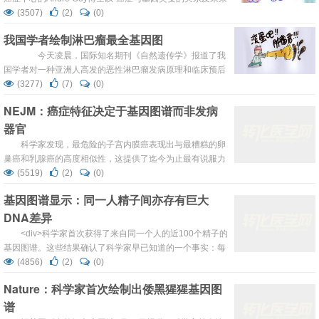
前景”的主题发表了评论性的文章。文章在整体层面上介绍
(3507)
(2)
(0)
了癌症与基因突变的关系，一些新的观点和实验进展。 癌症
我国学者绘制淋巴瘤最全基因图
是一个复杂的多样的病理学和生物学的集合，但从基因水平
上说，癌症是体细胞基因突变累积到一定...
今天凌晨，国际知名期刊《自然遗传学》报道了我
国学者对一种亚洲人高发的恶性淋巴瘤发病原理和临床预后
的最新研究。这项研究是迄今为止有关自然杀伤/T细胞淋巴
(3277)
(7)
(0)
瘤最全面系统的基因组学图谱，也是对相关突变基因致病原
NEJM：癌症特征决定于基因图谱而非发病
理及其临床意义最为深入系统的阐述。这些突破性发现对推
器官
动这种恶性淋巴瘤的精准治疗意义重大，表明了中国科学家
在淋巴瘤研究领域已跻身世界一流行列。 &emsp...
科学家发现，最危险的子宫内膜癌表现出与最糟糕的卵
巢癌和乳腺癌的高度相似性，这提供了迄今为止最有说服力
的证据，证明癌症越来越被视为一种主要是由其基因图谱而
(5519)
(2)
(0)
不是由其发病器官决定的疾病。在《自然》杂志周三发表子
基因图谱显示：同一人精子间亦存有巨大
宫内膜癌研究的同一天，《新英格兰医学杂志》(New
DNA差异
England Journal of Medicine)上也发表了一项关于急性髓
系白血病研究。...
<div>科学家首次获得了来自同一个人的近100个精子的
基因图谱。这些结果确认了科学家早已知道的一个事实：每
个精子都是不同的，因为它们遗传DNA的方式变化多端。这
(4856)
(2)
(0)
些称作重组的过程混合了从一个人的父母那里遗传而来的基
Nature：科学家首次绘制出倭黑猩猩基因图
因，增加了遗传多样性。</div> <div id="contentText">
谱
<div><a href=...