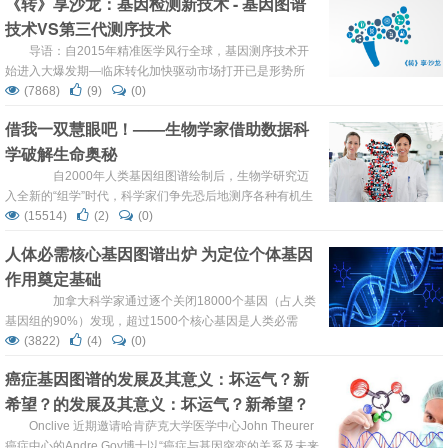
《转》享沙龙：基因检测新技术 - 基因图谱
的毒素破坏快速分裂细胞中的DNA，将毒素传递到血液中，
技术VS第三代测序技术
从而杀死全身肿瘤细胞。 ...
导语：自2015年精准医学风行全球，基因测序技术开
始进入大爆发期­—临床转化加快驱动市场打开已是形势所
趋。随之而来的还有政策的推动和政策的监管。另外，基因
(7868)
(9)
(0)
检测技术的发展也是推动市场逐渐成熟的必要条件。
借我一双慧眼吧！——生物学家借助数据科
sanger测序，其测序成本高，通量低等方面的缺点，严重影
学破解生命奥秘
响了其真正大规模的应用。二代测序，简称NGS，较
Sanger测序有了巨大的突破，也称之为高通...
自2000年人类基因组图谱绘制后，生物学研究迈
入全新的“组学”时代，科学家们争先恐后地测序各种有机生
物的基因组或蛋白质组。 现在，即使一些简单的实验都
(15514)
(2)
(0)
会产生大量数据，而从“背景噪音”中获得想要的结果则成为
人体必需核心基因图谱出炉 为定位个体基因
了一大挑战。美国趣味科学网站近日报道指出，计算机技术
作用奠定基础
正帮助科学家们征服这些数据大山，甚至提出科学假设并对
新生物学进程进行解释。...
加拿大科学家通过逐个关闭18000个基因（占人类
基因组的90%）发现，超过1500个核心基因是人类必需
的。这一发现为达成生物医学研究的长期目标——精确定位
(3822)
(4)
(0)
基因组中每一个基因的作用奠定了基础。 12年前，科
癌症基因图谱的发展及其意义：坏运气？新
学家对人类基因组进行测序并编制出含有20000个基因的基
希望？的发展及其意义：坏运气？新希望？
因图谱。尽管这是一个重大成就，但科学家至今仍未搞清每
个基因的功能，或者哪些基因出错会导致人类生病。 多
Onclive 近期邀请哈肯萨克大学医学中心John Theurer
伦多大学...
癌症中心的Andre Goy博士以“癌症与基因突变的关系及未来