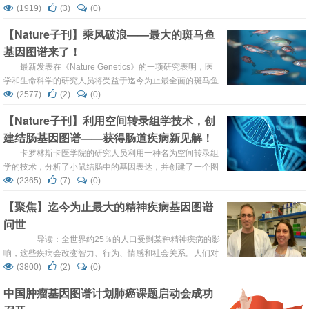
数千个单个细胞。他们的目标是用分子遗传学术来表征细
(1919)
(3)
(0)
胞，换句话说，将所有基因转录物（转录组）的总和作为基
【Nature子刊】乘风破浪——最大的斑马鱼
因表达的量度，同时将基因组的可及性作为调节活性的量
基因图谱来了！
度。然后，设法将这些数据表示为一种图谱，显示类器官内
每个细胞的分子指纹。 https://www.na...
最新发表在《Nature Genetics》的一项研究表明，医
学和生命科学的研究人员将受益于迄今为止最全面的斑马鱼
遗传数据图谱。该图谱将帮助研究人员更好地研究各种类型
(2577)
(2)
(0)
的癌症、心脏病和神经退化，并可能促进更多研究人员在实
【Nature子刊】利用空间转录组学技术，创
验中取代哺乳动物模型。
建结肠基因图谱——获得肠道疾病新见解！
https://www.nature.com/articles/s41588-022-01089-w 斑马
鱼...
卡罗林斯卡医学院的研究人员利用一种名为空间转录组
学的技术，分析了小鼠结肠中的基因表达，并创建了一个图
谱，显示组织中单个基因的表达位置。当他们将之前已知的
(2365)
(7)
(0)
人类转录数据叠加到图谱上时，研究人员获得了对炎症性肠
【聚焦】迄今为止最大的精神疾病基因图谱
病(IBD)的新见解。相关研究发表在《Nature
问世
Communications》杂志上，题为“The spatial
transcriptomic landscape of the hea...
导读：全世界约25％的人口受到某种精神疾病的影
响，这些疾病会改变智力、行为、情感和社会关系。人们对
精神疾病的关注度越来越高，专家们也对其影响因素进行了
(3800)
(2)
(0)
调查研究。 近日，巴塞罗那大学（UB）的布鲁·科曼德
中国肿瘤基因图谱计划肺癌课题启动会成功
（Bru Cormand）和拉奎尔·拉比涅特（Raquel Rabionet）
等专家在医学快讯网站medicalxpress上对其发表在《细