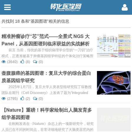
共找到 18 条和“基因图谱”相关的信息
精准肿瘤诊疗“芯”范式——全景式 NGS 大
Panel，从基因图谱到临床获益的实战解析
前言 当前，传统的基于组织病理学分型的“一刀切”治疗
模式，正逐渐被基于肿瘤基因组学特征的个体化治疗策略所
取代。基因检测，特别是二代测序（Next-Generation
(3640)
(8)
(0)
Sequencing, NGS）技术的广泛应用，已成为连接基础研究
壶腹腺癌的基因图谱：复旦大学的综合蛋白
与临床实践的关键桥梁，为癌症的诊断、治疗选择、预后判
质基因组学研究
断及遗传风险评估提供了前所未有的精确信息。在临床实践
中，面对复杂的肿瘤基因组，到底应该选择覆盖少...
2025年1月7日，复旦大学人类表型组研究院丁琛教授
团队在期刊《Cell Discovery》上发表了题为“Integrated
proteogenomic characterization of ampullary
(2795)
(2)
(0)
adenocarcinoma”的研究论文。基因组数据表明，4q缺失会
【Nature】重磅！科学家绘制出人脑发育多
导致脂肪酸积累和细胞增殖。蛋白质组学分析发现了3个不
组学基因图谱
同的群组（C-FAM、C-AD、C-CC），其中最具侵袭...
在刚刚发表在《Nature》杂志上的一项新研究中，研究
人员已在不同的时间点，非常详细地研究了大脑类器官内的