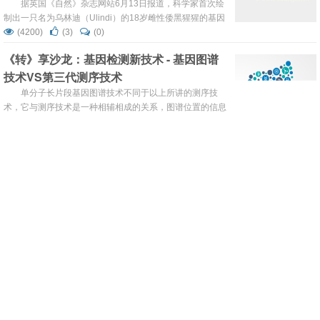
据英国《自然》杂志网站6月13日报道，科学家首次绘
制出一只名为乌林迪（Ulindi）的18岁雌性倭黑猩猩的基因
图谱。他们表示，收集到的数据将有助于解释为什么倭黑猩
(4200)
(3)
(0)
猩与黑猩猩之间会有非常明显的行为差异，并帮助科学家们
《转》享沙龙：基因检测新技术 - 基因图谱
找出让人类与各种猩猩区分开来的遗传变异。 <!--more-->
技术VS第三代测序技术
倭黑猩猩的基因图谱发表在《自然》<em>Nature</em>杂
志上，这...
单分子长片段基因图谱技术不同于以上所讲的测序技
术，它与测序技术是一种相辅相成的关系，图谱位置的信息
在基因组后期功能应用开发中很重要。那么单分子长片段基
(7868)
(9)
(0)
因图谱技术到底是怎样的呢？面对测序成本日益降低的趋
借我一双慧眼吧！——生物学家借助数据科
势，单分子基因图谱如何在基因检测行业博弈，取得一席之
学破解生命奥秘
地？由转化医学网主办的“转享沙龙之基因检测技术大爆
发”沙龙将邀请单分子基因图谱技术方面的专家为我们带来
自2000年人类基因组图谱绘制后,生物学研究迈入全新
一场基因检测技术界的饕餮大餐！
的“组学”时代,科学家们争先恐后地测序各种有机生物的基因
组或蛋白质组。科学家们应时刻保持警惕,聪明地利用计算
(15514)
(2)
(0)
机,最终借助“机器之眼”来更好地揭示生命的奥秘。
人体必需核心基因图谱出炉 为定位个体基因
作用奠定基础
加拿大科学家通过逐个关闭18000个基因（占人类基因
组的90%）发现，超过1500个核心基因是人类必需的。这
一发现为达成生物医学研究的长期目标——精确定位基因组
(3822)
(4)
(0)
中每一个基因的作用奠定了基础。