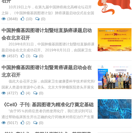
召开
胞...
10月19日上午，在第九届中国肺癌南北高峰论坛召开
之际，《中国肿瘤基因图谱计划》肺癌课题启动仪式在全国
政协礼堂成功举办，项目肺癌课题负责人支修益教授、国家
(3648)
(10)
(0)
卫健委科学技术研究所/国家人类遗传资源中心高华方主任、
中国肿瘤基因图谱计划暨结直肠癌课题启动
项目参与中心专家代表、项目检测承担方求臻医学代表，共
会在北京召开
同开启中国肿瘤基因图谱计划肺癌课题，宣布肺癌课题正式
启动。 《中国肿瘤基因图谱计划》肺癌课题项目启动仪式...
2019年8月31日，中国肿瘤基因图谱计划暨结直肠癌课
题启动会在北京成功召开。 2019年8月31日，由国家卫生
健康委科学技术研究所/国家人类遗传资源中心支持、中国医
(4537)
(3)
(0)
学科学院肿瘤医院牵头实施开展的中国肿瘤基因图谱计划结
中国肿瘤基因图谱计划暨胃癌课题启动会在
直肠癌课题（以下简称“CGAC结直肠癌课题”）启动会在北
北京召开
京会议中心成功召开。本次会议与第四届中国医师协会结直
肠肿瘤专业委员会年会暨国家癌症中心结直肠癌国...
值此大会召开之际，由国家卫生健康委科学技术研究所/
国家人类遗传资源中心牵头、北京大学肿瘤医院牵头开展实
施的中国肿瘤基因图谱计划胃癌子课题（以下简称“CGAC胃
(4727)
(4)
(0)
癌课题”）启动会在北京香格里拉酒店成功召开。本次会议
《Cell》子刊: 基因图谱为精准化疗奠定基础
由北京大学肿瘤医院副院长沈琳教授担任大会主席，国家人
类遗传资源中心执行主任高华方研究员、北京大学肿瘤医院
“由于95％的癌症患者仍然使用化疗，我们意识到可以
吕有勇教授、中国科学院计算机网络信息中心牛北方研究
通过帮助临床医生开出正确的化疗药物来对癌症治疗产生重
员，北京大学肿瘤医院高静副教授...
大影响，”加州大学旧金山分校药学院生物工程和医学科学
(5017)
(2)
(0)
教授Sourav Bandyopadhyay博士说。化学疗法是通过有效