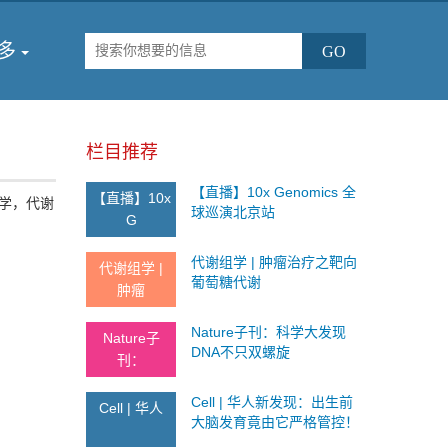
多
栏目推荐
【直播】10x Genomics 全
【直播】10x
学，代谢
球巡演北京站
G
代谢组学 | 肿瘤治疗之靶向
代谢组学 |
葡萄糖代谢
肿瘤
Nature子刊：科学大发现
Nature子
DNA不只双螺旋
刊：
Cell | 华人新发现：出生前
Cell | 华人
大脑发育竟由它严格管控！