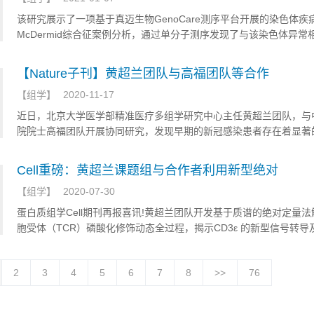
该研究展示了一项基于真迈生物GenoCare测序平台开展的染色体疾病Ph
McDermid综合征案例分析，通过单分子测序发现了与该染色体异常
的致病基因。
【Nature子刊】黄超兰团队与高福团队等合作
【
组学
】
2020-11-17
近日，北京大学医学部精准医疗多组学研究中心主任黄超兰团队，与
院院士高福团队开展协同研究，发现早期的新冠感染患者存在着显著
制，并首次提出COVID-19的发病机制或存在“两阶段”模式。
Cell重磅：黄超兰课题组与合作者利用新型绝对
【
组学
】
2020-07-30
蛋白质组学Cell期刊再报喜讯!黄超兰团队开发基于质谱的绝对定量法
胞受体（TCR）磷酸化修饰动态全过程，揭示CD3ε 的新型信号转导
CAR-T细胞治疗中的应用。
2
3
4
5
6
7
8
>>
76