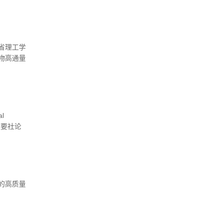
省理工学
物高通量
al
重要社论
of
的高质量
。