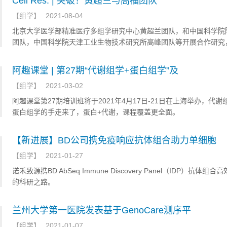
Cell Res. | 突破！黄超兰与高福团队
【
组学
】
2021-08-04
北京大学医学部精准医疗多组学研究中心黄超兰团队，和中国科学院
团队，中国科学院天津工业生物技术研究所高峰团队等开展合作研究
于质谱的糖基化鉴定技术，首次揭示了病毒颗粒上提取的S蛋白O-糖
图谱
阿趣课堂 | 第27期“代谢组学+蛋白组学”及
【
组学
】
2021-03-02
阿趣课堂第27期培训班将于2021年4月17日-21日在上海举办，代谢
蛋白组学的手走来了，蛋白+代谢，课程覆盖更全面。
【新进展】BD公司携免疫响应抗体组合助力单细胞
【
组学
】
2021-01-27
诺禾致源携BD AbSeq Immune Discovery Panel（IDP）抗体组
的科研之路。
兰州大学第一医院发表基于GenoCare测序平
【
组学
】
2021-01-07