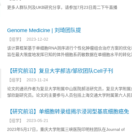
更多人群队列及UKB研究分享，请参加7月23日周二下午直播
Genome Medicine | 刘琦团队提
【
组学
】
2023-12-02
该计算框架基于单细胞RNA测序进行个性化肿瘤组合治疗方案的优化
旨在最大限度地发挥已知的体外细胞系药敏数据在单细胞水平的转化
别协同的药物小分子组合或可与免疫检查点抑制剂配对以增强免疫疗
小分子组合。
【研究前沿】复旦大学郝洁/邹欣团队Cell子刊
【
组学
】
2023-11-24
论文的通讯作者为复旦大学附属中山医院郝洁研究员，复旦大学附属
邹欣副研究员。论文的主要参与人员包括上海交通大学附属第六人民
坤，复旦大学附属肿瘤医院刘宇峻等。
【研究前沿】单细胞转录组揭示浸润型基底细胞癌免
【
组学
】
2023-05-21
2023年5月17日，重庆大学附属三峡医院印明柱团队在Journal of