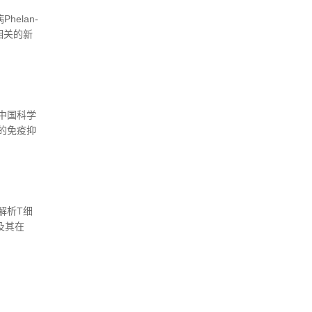
elan-
相关的新
中国科学
的免疫抑
解析T细
及其在