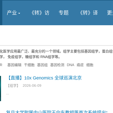
产业
《转》访
专题
《转》译
更
化医学应用最广泛、最充分的一个领域。组学主要包括基因组学，蛋白组
， 免疫组学，糖组学和 RNA组学等。
PR
基因编辑
干细胞
基因组
基因检测
DNA
癌症
细胞
【直播】10x Genomics 全球巡演北京
【
组学
】
2026-06-09
...
复旦大学附属中山医院王向东教授等首次系统提出“