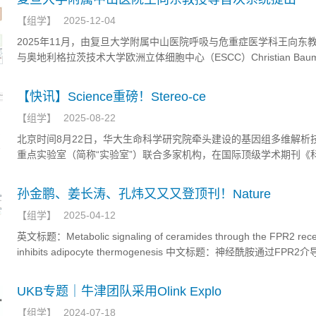
【
组学
】
2025-12-04
2025年11月，由复旦大学附属中山医院呼吸与危重症医学科王向东
与奥地利格拉茨技术大学欧洲立体细胞中心（ESCC）Christian Baumga
教授联合发表在《Clinical and Translational Medicine》上的社论
【快讯】Science重磅！Stereo-ce
【
组学
】
2025-08-22
北京时间8月22日，华大生命科学研究院牵头建设的基因组多维解析
重点实验室（简称“实验室”）联合多家机构，在国际顶级学术期刊《
（Science）发布全球领先的细胞组学技术Stereo-cell
孙金鹏、姜长涛、孔炜又又又登顶刊！Nature
【
组学
】
2025-04-12
英文标题：Metabolic signaling of ceramides through the FPR2 rece
inhibits adipocyte thermogenesis 中文标题：神经酰胺通过FPR
信号传导抑制脂肪细胞产热 发表期刊：Science 影响因子：44.7 研究背
UKB专题｜牛津团队采用Olink Explo
【
组学
】
2024-07-18