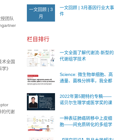
一文回顾 | 3月基因行业大事
一文回顾 | 3
件
月
教授团队
rtner
性研究
栏目排行
一文全面了解代谢流-新型的
代谢组学技术
技术全国
科学》
Science: 微生物单细胞、高
通量、菌株分辨率，我全都
要！
2022年第5期特约专稿——
诺贝尔生理学或医学奖的课
ptor
题是什么？
2介导的代谢
一种表征肺癌转移中上皮细
景 ...
胞——间充质转化的多组学
方法