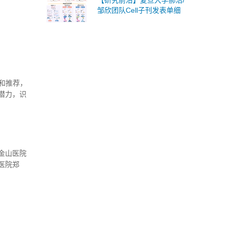
【研究前沿】复旦大学郝洁/
邹欣团队Cell子刊发表单细
胞分析新技术用于肿瘤精准
免疫治疗
和推荐，
潜力，识
法疗效的
金山医院
医院郑