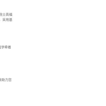
院士高福
，采用基
基化修饰
组学牵着
合高效助力您