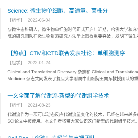
Science: 微生物单细胞、高通量、菌株分
【
组学
】
2022-06-04
@微生态科研人，微生物单细胞时代正式开启！近期，哈佛大学和麻
院的研究团队在微生物群落研究方法学上取得重要突破，发明了微生
单细胞基因组学技术—Microbe-seq。
【热点】CTM和CTD联合发表社论：单细胞测序
【
组学
】
2022-01-24
Clinical and Translational Discovery 杂志和 Clinical and Translation
Medicine 杂志共同发表了复旦大学附属中山医院王向东教授团队的
“Can single-cell RNA sequencing reshape the clinical biochemistry 
haematology? New clusters of circulating blood cells”
一文全面了解代谢流-新型的代谢组学技术
【
组学
】
2021-08-23
代谢流作为一项可以动态反应代谢流量变化的技术，已经在越来越多
SCI论文中被使用。本文作者将带大家认识这门新型的代谢组学技术