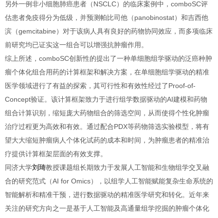
另外一例非小细胞肺癌患者（NSCLC）的临床案例中，comboSC评
估患者免疫得分为低级，并预测帕比司他（panobinostat）和吉西他
滨（gemcitabine）对于该病人具有良好的药物协同效应，而多项临床
前研究均已证实这一组合可以增强抗肿瘤作用。
综上所述，comboSC创新性的提出了一种单细胞组学驱动的泛癌种肿
瘤个体化组合用药的计算框架和解决方案，在单细胞组学驱动的精准
医学领域进行了有益的探索，其可行性和有效性经过了Proof-of-
Concept验证。该计算框架致力于进行组学数据驱动的AI建模和药物
组合计算识别，缩短庞大药物组合的筛选空间，从而使得个性化肿瘤
治疗过程更为高效和有效。通过配合PDX等药物筛选实验模型，将有
望大大缩短肿瘤病人个体化试药的成本和时间，为肿瘤患者的精准治
疗提供计算框架层面的有效支撑。
同济大学
刘琦
教授课题组长期致力于发展人工智能和生物组学交叉融
合的研究范式（AI for Omics），以组学人工智能赋能复杂生命系统的
智能解析和精准干预，进行数据驱动的精准医学研究和转化。近年来
关注的研究方向之一是基于人工智能及高通量组学挖掘的肿瘤个体化