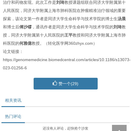
治疗和药物发现。此次工作是
刘琦
教授课题组联合同济大学附属第十
人民医院，同济大学附属上海市肺科医院在肿瘤精准治疗领域的重要
探索，该论文第一作者是同济大学生命科学与技术学院的博士生
汤晨
和博士后
傅沙镠
，通讯作者是同济大学生命科学与技术学院的
刘琦
教
授，同济大学附属第十人民医院的
王平
教授和同济大学附属上海市肺
科医院的
何雅億
教授。
（转化医学网360zhyx.com）
论文链接：
https://genomemedicine.biomedcentral.com/articles/10.1186/s13073-
023-01256-6
赞一个(
29
)
相关资讯
热门评论
还没有人评论，赶快抢个沙发