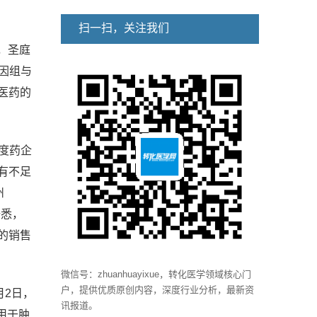
扫一扫，关注我们
日，圣庭
基因组与
医药的
印度药企
有不足
州
据悉，
品的销售
微信号：zhuanhuayixue，转化医学领域核心门
户，提供优质原创内容，深度行业分析，最新资
月2日，
讯报道。
用于肿