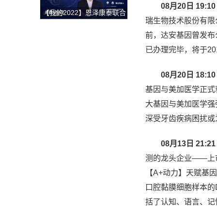
获整体解决方案
08月20日 19:10
【我的2022】恩泽康泰联合
瑞生物技术股份有限公
创始人李志：开放与合作，
深耕外泌体技术开发与临床
前，达安基因曾发布
转化，为创新药研发提供坚
已办理完毕，将于20
实的肩膀！
08月20日 18:10
基因与美加医学正式
大基因与美加医学强
深受牙齿疾病困扰或
08月13日 21:21
测的龙头企业——上
【A+动力】天赋基
口腔黏膜细胞样本的
括了认知、语言、记