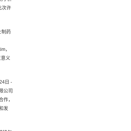
。此次许
士制药
tim，
正意义
4日 -
限公司
合作，
和发