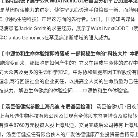
【
药明康德下属子公司WuXi NextCODE基因分析平台加速罕
是基因解读能力的进步，使得罕见病诊治手段焕然一新，而药明
tCODE（明码生物科技）正是这方面的先行者。近日，国际知名媒体
患者Jackie Smith的求医经历，展示了WuXi NextCODE（
laritas Genomics在罕见病诊断领域的强大威力。
【
中源协和生命体验馆即将落成 一部揭秘生命的“科技大片”本
胞演变而来，那细胞是如何产生的？它又在组成生命体的过程中
向大众普及更多的生命科学知识，中源协和细胞基因工程股份有
理念,笃行回馈社会的企业责任，以提高全人类的生命质量为己
技魅力，解密生命健康的体验空间——中源协和生命体验馆。
【
汤臣倍健拟参股上海凡迪 布局基因检测
】
汤臣倍健9月7日晚
与上海凡迪生物科技有限公司及其现有全体股东签署增资及股权转
有资金8760万元投资入股上海凡迪，交易完成后公司持有上海
；同时，汤臣倍健担任有限合伙人的广发信德健康产业投资基金持有