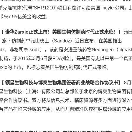
单克隆抗体(代号“SHR1210”)项目有偿许可给美国 Incyte 公司
来7.95亿美金的收益。
【
诺华Zarxio正式上市！美国生物仿制药时代正式来临！
】
瑞
is）旗下仿制药单元山德士（Sandoz）近日宣布，在美国推出
tim-sndz，非格司亭-sndz），该药是安进重磅药物Neupogen（filgras
药，于2015年3月6日获FDA批准，是美国有史以来第一个真
rxio的上市，也标志着美国生物仿制药时代正式来临。
【
领星生物科技与博奥生物集团签署商业战略合作协议书
】
8月2
星生物科技（上海）有限公司与总部位于北京的博奥生物集团有
略合作协议书。双方将从信息技术、临床资源等多方面进行深入
台产品在临床领域的应用，从而开创精准医疗在肿瘤领域的应用