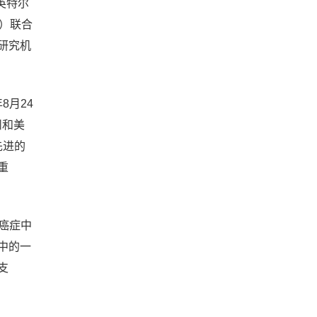
英特尔
te）联合
研究机
年8月24
州和美
先进的
重
d癌症中
中的一
支