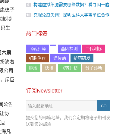
见病诊
肿瘤医院陈小元团队系统阐述个性化癌症
构建虚拟细胞需要哪些数据？看寻因一胞
疫苗，开启精准免疫治疗新时代
康德子
多维数据的版本答案
克服免疫失调！昆明医科大学等单位合作
《彭博
发文：极具前景的三阴性乳腺癌治疗创新
明码生
策略
热门标签
《转》译
基因检测
二代测序
周六震
细胞治疗
遗传病
新药研发
扮演着
肿瘤
快讯
《转》访
分子诊断
限公司
任，斥巨
订阅Newsletter
间公告
让协
提交您的邮箱地址，我们会定期将电子期刊发
凡迪
送到您的邮箱
上海凡