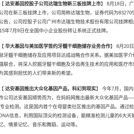
【
达安基因控股子公司达瑞生物新三板挂牌上市
】
8月18日，
司在新三板挂牌上市，公司简称达瑞生物，证券代码为832705
公告，公司控股子公司广州市达瑞生物技术股份有限公司挂牌相
15年7月9日在全国中小企业股份转让系统正式挂牌。
【
华大基因与美加医学签约牙髓干细胞储存业务合作
】
8月20
就牙髓干细胞储存及应用项目达成战略合作关系。据美加医学介
强联合，将深入挖掘牙髓干细胞及牙齿再生技术的应用和医疗市
为其感到担忧的人们带来新的希望。
【
达安基因推出大众化基因产品，科幻到现实
】
今年7月，国内
市公司达安基因顺势而为，在妈妈网推出最新大众化基因产品—
因专业检测。这是国内首个在母婴类社区推出的基因产品。通过
DNA信息，利用国际顶尖的检测设备，能精准检测儿童的6大天
忆、情景记忆、音乐和舞蹈、运动等。