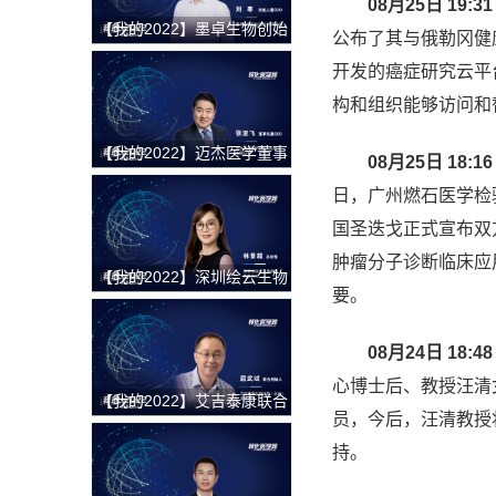
08月25日 19:31
【我的2022】墨卓生物创始
公布了其与俄勒冈健康与科学
人兼COO刘寒：日日精进，
开发的癌症研究云平
久久为功，把一个好的单细
胞中国解决方案带给客户
构和组织能够访问和
【我的2022】迈杰医学董事
08月25日 18:16
长兼首席执行官张亚飞：数
日，广州燃石医学检验所
智化赋能商业模式转型，为
客户提供更优质的伴随诊断
国圣迭戈正式宣布双方
整体解决方案
肿瘤分子诊断临床应
【我的2022】深圳绘云生物
要。
总经理林景超：专注慢病早
筛类临床质谱检测产品，从
临床痛点出发，为临床医学
08月24日 18:48
检验解决更多难题
心博士后、教授汪清
【我的2022】艾吉泰康联合
员，今后，汪清教授
创始人屈武斌：对技术精雕
细琢，以客户应用场景为核
持。
心，用特色服务提供基因捕