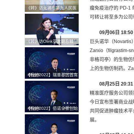
《转》访无锡市第九人民医
瘤免疫治疗的 PD-1 
院科教科主任赵刚
可转让将至多为公司带
09月06日 18:50
《转》访Olink亚太副总裁
巨头诺华（Novart
Andrea Ballagi博士：新一
Zarxio（filgras
代蛋白组学如何加速精准医
非格司亭）的生物仿制
疗新进程
上的生物仿制药。Za
【我的2022】瑞普基因首席
技术官王涛：发挥BT+AI双
08月25日 20:31
引擎特色优势，推进AI技术
精准医疗服务公司领
在精准医疗领域的临床落地
今日宣布签署商业战
【我的2022】佰诺全景创始
共同促进肿瘤技术平
人焦磊：降低使用成本和难
展。
度，推动全景病理技术在中
国的临床转化落地