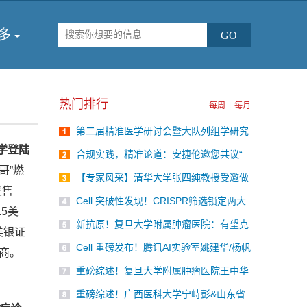
多
热门排行
每周
|
每月
第二届精准医学研讨会暨大队列组学研究
学术研讨会圆满落幕！SomaScan 4K蛋
学登陆
合规实践，精准论道：安捷伦邀您共议“
白质组重磅国内首发！
NGS 大 Panel 注册合规与入院破局”
哥”燃
【专家风采】清华大学张四纯教授受邀做
发售
主题分享，第七届单细胞与空间组学论坛
Cell 突破性发现！CRISPR筛选锁定两大
将于2026年9月18-19日在北京召开！
5美
靶点，有望逆转老年癌症患者免疫功能障
新抗原！复旦大学附属肿瘤医院：有望克
碍
美银证
服免疫耐药的胰腺癌治疗新思路
Cell 重磅发布！腾讯AI实验室姚建华/杨帆
销商。
&中南大学李敏团队开发突破性AI框架，
重磅综述！复旦大学附属肿瘤医院王中华
首次实现基因扰动与化学药物扰动的统一
团队全面解码肿瘤演化：从信号通路到精
建模
重磅综述！广西医科大学宁峙彭&山东省
准治疗新策略