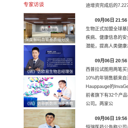
专家访谈
迪增资完成后的7.22
09月06日 21:56
生物正式加盟全球基
疾病、健康信息的安
深度解码血管基质组分技
术：重塑退行性骨关节炎治
潜能，提高人类健康
疗新格局与医疗出海中东新
机遇
09月06日 20:56
西普拉试图用两笔买
《转》访欧易生物总经理张
志明：持续逆势快速增长！
10%的年销售额来自
破解科研服务"不可能三
Hauppauge的Inv
角"的硬核逻辑
前者旗下有32个产品
《转》访菲鹏数辉马步勇教
公司。两家公
授｜AI与分子模拟引领生物
医药创新，“构象选择机制”
09月06日 19:56
开辟药物动态设计新纪元
恒瑞医药公告称公司与