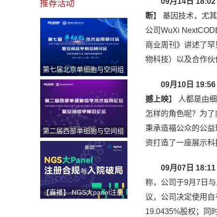
09月14日 18:02
推荐活动
断
】
基因技术，尤其
公司WuXi Nex
商业周刊》讲述了罕见病
物科技）以及合作伙伴C
第七届北京单细胞与空间组
学研讨会
09月10日 19:56
撼上映
】
人都是由细
怎样的角色呢？为了
秉承造福公众的公益
第二届西部单细胞与空间组
学论坛
资打造了一座展示科
09月07日 18:11
称，公司于9月7日
【直播】 NGS大panel注册
议，公司决定使用自
合规与入院破局
19.0435%股权