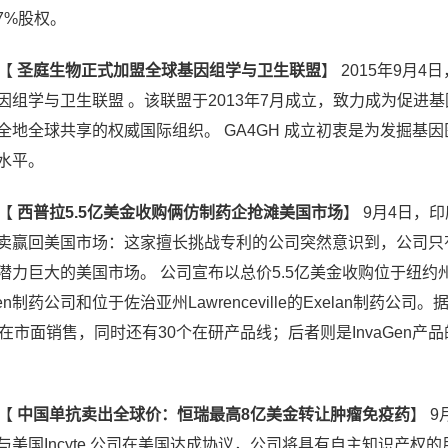
7%股权。
【
圣庭生物正式加盟全球基因组学与卫生联盟
】
2015年9月4
因组学与卫生联盟 。该联盟于2013年7月成立，致力成为促进
全地全球共享的权威国际组织。 GA4GH 成立初衷是为发掘基因
水平。
【
西普拉5.5亿美金收购俩仿制药企抢滩美国市场
】
9月4日，
卖赢回美国市场：这家擅长挑战专利的公司突然意识到，公司只
潜力巨大的美国市场。 公司宣布以总价5.5亿美金收购位于纽约
aGen制药公司和位于佐治亚州Lawrenceville的Exelan制药公司。
在市面销售，同时还有30个在研产品线；后者则是InvaGen产
【
中国单抗卖出全球价：恒瑞最高8亿美金转让肿瘤免疫药
】
9
美国Incyte 公司在美国达成协议，公司将具有自主知识产权的