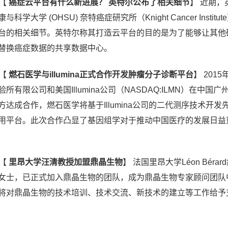
【
癌症云平台有什么新进展？ 英特尔公布了相关细节
】
近期，
大学 (OHSU) 奈特癌症研究所（Knight Cancer Institu
台的相关细节。英特尔称其打造云平台的目的是为了能够让其他
替换癌症数据的共享数据中心。
【
燃石医学与illumina正式合作开发肿瘤分子诊断平台
】
2015
有限公司和美国Illumina公司（NASDAQ:ILMN）在中国广
达成合作，燃石医学将基于Illumina公司的二代测序技术开发
用平台。此次合作凸显了基因组学对于推动中国医疗的发展日益
【
里昂大学汪清教授加盟鼎晶生物
】
法国里昂大学Léon Bérar
女士，已正式加入鼎晶生物的团队，成为鼎晶生物专家顾问团队
将对鼎晶生物的技术培训、技术交流、新技术的建立等工作给予