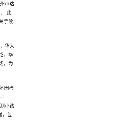
广州市达
。 此
关手续
日，华大
绍，华
场，为
基因检
—
检测小孩
赋，包