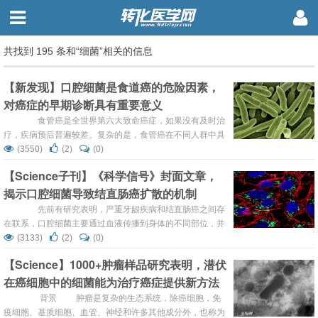
共找到 195 条和“细菌”相关的信息
【新发现】口腔细菌是食道癌的危险因素，
对癌症的早期诊断具有重要意义
食管癌是全世界第六大致命癌症，如果没有及时治
疗，疾病预后普遍较差。复杂的是，食管癌在不同人群中具
有不同的表现形式和发生率。因此，更好地了解食管癌的诱
(3550)
(2)
(0)
因有助于早发现、早治疗。 在最近一期的癌症杂志中，
【Science子刊】《科学信号》封面文章，
由东京医科牙科大学（TMDU）领导的研究人员对食道癌患
揭示口腔细菌导致结直肠癌扩散的机制
者的口腔细菌群落进行了研究，以寻找与癌症风险相关的模
式，并为...
先前有研究表明，严重牙龈疾病和结直肠癌之间存
在联系，口腔细菌主要通过血液传播到身体的不同部位，并
与大脑、肝脏和心脏的严重感染、孕妇早产有关，且在结肠
(3133)
(2)
(0)
肿瘤中含量很高。近日，弗吉尼亚理工大学的研究人员发
【Science】1000+肿瘤样品研究表明，潜伏
现，一种常见的口腔细菌会导致结直肠癌细胞扩散，并揭示
在癌细胞中的细菌能为治疗癌症提供新方法
了其中的机制。研究人员表示，90％的癌症相关死亡是由于
非原发性肿瘤或转移到身体其他部位的肿瘤引起的，因此这
背景 肿瘤是复杂的生态系统，除癌细胞，免
一发现...
疫细胞、基质细胞、血管、神经和许多其他成分外，也称为