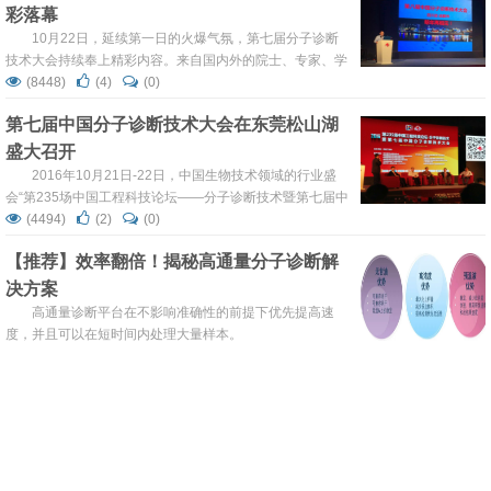
彩落幕
范、临床指导的解读规范等亟待设立标准，建立各学科领域
的行业共识。 定于12月17-18...
10月22日，延续第一日的火爆气氛，第七届分子诊断
技术大会持续奉上精彩内容。来自国内外的院士、专家、学
者和企业代表聚焦遗传及出生缺陷分子诊断、肿瘤分子诊断
(8448)
(4)
(0)
与个性化治疗两大主题进行交流和互动。 主题报告 出生缺
第七届中国分子诊断技术大会在东莞松山湖
陷一直是困扰我国国民健康的大问题。据统计数据显示，在
盛大召开
单独两孩政策实施前，我国平均每年有90万的新生儿有缺陷
性疾病，随着全面二孩政策的落地，这一数据将呈上升趋
2016年10月21日-22日，中国生物技术领域的行业盛
势。 ...
会“第235场中国工程科技论坛——分子诊断技术暨第七届中
国分子诊断技术大会”在美丽的东莞松山湖凯悦酒店举行。
(4494)
(2)
(0)
虽然有台风海马的登陆，但这并没有阻挡来自分子诊断领域
【推荐】效率翻倍！揭秘高通量分子诊断解
各位参会代表的满满热情，大会开始前，会场已济济一堂，
决方案
一场关于分子诊断、精准医学、人类健康相关的武林论剑如
期开启。 本次会议由中国工程...
高通量诊断平台在不影响准确性的前提下优先提高速
度，并且可以在短时间内处理大量样本。
(3883)
(10)
(0)
高水平引领新质生产力发展丨中国工程院工
程科技学术研讨会暨第十三届中国分子诊断
技术大会重磅启幕！
星光熠熠、闪耀山城！
(3188)
(8)
(0)