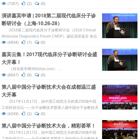
青年委员会委员、中国医师协会检验医师分会委员、上海市
(7267)
(2)
(0)
医学会检验医学分会第十届委员会委员、上海市抗癌协会检
演讲嘉宾申请 | 2018第二届现代临床分子诊
验医学专业委员会副主任委员、中华医学会检验医学分会临
断研讨会（上海-10.26-28）
床生化学组成员、上海市医学会检验医学分会质谱学组组
长、《检验医学》等多本杂志编委。近年来主持...
2018第二届现代临床分子诊断研讨会（2018 Clinical
Molecular Diagnostics Forum CMDF）诚征演讲嘉宾 各位
医学同仁： 新年好！ 2018第二届现代临床分子诊断研讨会
(4934)
(7)
(0)
（2018 Clinical Molecular Diagno...
嘉宾云集！2017现代临床分子诊断研讨会盛
大开幕！
（转化医学网360zhyx.com） ...
(6647)
(8)
(0)
第八届中国分子诊断技术大会在成都温江盛
大开幕
2017年11月17日，由中国工程院主办的第258场中国
工程科技论坛——分子诊断技术暨第八届中国分子诊断技术
大会在成都温江区皇冠假日酒店盛大开启，会议由中华医学
(4249)
(2)
(0)
会检验医学分会、中国医院协会临床检验管理专业委员会、
第八届中国分子诊断技术大会，精彩荟萃！
中国医师协会检验医师分会、全国生物芯片标准化技术委员
会、中国高科技产业化研究会和美洲华人遗传协会协办，由
2017年11月17日，由中国工程院主办的第258场中国
成都医学城、成都市医药健康产业推进办公室、清华大学、
工程科技论坛——分子诊断技术暨第八届中国分子诊断技术