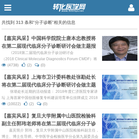
共找到 313 条和“分子诊断”相关的信息
【嘉宾风采】中国科学院院士唐本忠教授将
在第二届现代临床分子诊断研讨会做主题报
告！
《2018第二届现代临床分子诊治研讨会
（2018 Clinical Molecular Diagnostics Forum CMDF）将
于2018年10月26-28日在复旦大学附属中山医院举行。 唐
(4738)
(2)
(0)
本忠教授 1982年于华南理工大学获学士学位，1985年、
【嘉宾风采】上海市卫计委科教处张勘处长
1988年先后获日本京都大学硕士、博士学位。曾在多伦多...
将在第二届现代临床分子诊断研讨会做主题
报告！
张堪处长近期的活动报道： 2018年度仁济医院专家讲
坛 上海首家中国创面修复专科建设培育单位挂牌成立 2018
第二届现代临床分子诊断研讨会 （2018 Clinical Molecular
(10022)
(2)
(0)
Diagnostics Forum ...
【嘉宾风采】复旦大学附属中山医院检验科
副主任郭玮老师将在第二届现代临床分子诊
断研讨会做主题报告
嘉宾简介 郭玮，复旦大学附属中山医院检验科副主任，
博士、博士生导师。中华医学会检验医学分会第九届委员会