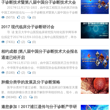
子诊断技术暨第八届中国分子诊断技术大会
规。紧扣研究热点，并与临床紧密结合，为参会者提供更多
最具实践价值的精彩专题。此次会议...
将在成都温江召开
2017年11月17日-18日，由中国工程院主办的第258场
中国工程科技论坛——分子诊断技术暨第八届中国分子诊断
技术大会将在成都温江召开。 中国分子诊断技术大会立足于
(5073)
(2)
(0)
科研、临...
2017 现代临床分子诊断研讨会
导 读 复旦大学中山医院临床研究院与转化医学网等单
位拟定于2017年12月9-10日在上海中山医院报告厅，举办
2017现代临床分子诊断研讨会。聚焦：生物标记物、诊治
(7431)
(2)
(0)
靶分子筛选、基因检测、微组学诊断、分子病理、新型诊断
相约成都 |第八届中国分子诊断技术大会报名
开发、疾病特异性分子诊断、生物标记物的药物研...
通道已经开启
2017年11月17日-18日，由中国工程院医药卫生学部主
办，中华医学会检验分会、中国医院协会临床检验管理专业
委员会、中国医师协会检验医师分会、全国生物芯片标准化
(5180)
(2)
(0)
技术委员会、中国高科技产业化研究会、美洲华人遗传协会
肿瘤分类学的发展及分子诊断策略
协办的第八届中国分子诊断技术大会将在成都温江召开。 ...
医学分类对于建立诊断、预后以及选择治疗策略至关重
要。传统的肿瘤分类主要基于解剖学和组织特点，现今，由
于分子生物学和基因测序等技术的发展，肿瘤驱动基因的发
(36340)
(2)
(0)
现推动了肿瘤治疗由传统的放化疗向分子靶向治疗的转变。
邀您参加！2017浦江遗传与分子诊断产学研
这一转变带来的是肿瘤分类学和治疗模式的转变，而基于分