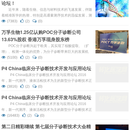
论坛！
子分型的肿瘤分类使患者分层接受最优的靶向治疗，这就是
精准医学的核心思路。 肺癌是率先实现精准医疗的癌种。
近年来，随着生物、信息与材料技术的飞速发展，伴随
2004...
着精准医学的热潮，特别是高通量测序技术的迅猛发展，测
序成本的持续下降，遗传学及分子诊断技术已经成为当今医
(7383)
(2)
(0)
学科学研究和临床诊断中发展最活跃、更新最迅速的领域之
万孚生物1.25亿认购POC分子诊断公司
一。其临床应用涵盖了遗传性疾病、肿瘤、微生物感染、产
13.63%股权 香港万孚现身股东榜
前诊断、代谢性疾病等诸多领域。有理由相信在可以预见的
未来，分子诊断及其相关技术将形成医疗技术革命的又一次
POC分子诊断兴起于欧美，其实现了核酸提取、（扩
浪潮，突破传统医疗模式的窠臼，彻底...
增）、检测一体化的优势，为分子诊断带来巨大的发展机
会，也在国内分级诊疗大潮下获得“万孚生物 ”的青睐。 万孚
(5100)
(2)
(0)
生物12月15日披露对外项目投资公告，其全资子公司香港
P4 China临床分子诊断技术开发与应用论坛
万孚 拟以银行贷款的方式，认购Atlas Genetics Ltd公司 新
增发行的71845股D轮优先股股份，交易价格为每股...
P4 China临床分子诊断技术开发与应用论坛 2016
年，新一代测序、液体活检技术为主的新型分子诊断技术正
在逐步进入临床实践，并得到了空前的发展，然而其在产品
(3816)
(2)
(0)
开发、临床开发与应用中的规范与标准仍在不断摸索，如实
P4 China临床分子诊断技术开发与应用论坛
验室的操作规范、试剂开发的质控规范、样本来源及处理规
范、临床指导的解读规范等亟待设立标准，建立各学科领域
P4 China临床分子诊断技术开发与应用论坛 2016
的行业共识。 定于12月17-18...
年，新一代测序、液体活检技术为主的新型分子诊断技术正
在逐步进入临床实践，并得到了空前的发展，然而其在产品
(16483)
(2)
(0)
开发、临床开发与应用中的规范与标准仍在不断摸索，如实
第二日精彩继续 第七届分子诊断技术大会精
验室的操作规范、试剂开发的质控规范、样本来源及处理规