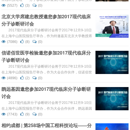
生物芯片北京国家工程研究中...
大会在成都温江区皇冠假日酒店盛大开启，会议由中华医学
(5527)
(3)
(0)
会检验医学分会、中国医院协会临床检验管理专业委员会、
北京大学席建忠教授邀您参加2017现代临床
中国医师协会检验医师分会、全国生物芯片标准化技术委员
分子诊断研讨会
会、中国高科技产业化研究会和美洲华人遗传协会协办，由
成都市医药健康产业推进办公室、成都医学城、清华大学、
2017现代临床分子诊断研讨会将于2017年12月9-10日
生物芯片北京...
在上海中山医院报告厅举办，作为特邀嘉宾北京大学教授席
建忠教授，将围绕“功能组学技术研发及个体化治疗”带来精
(7086)
(8)
(0)
彩报告，在此邀请您参会共同学习探讨。 席教授目前担任
信诺佰世医学检验邀您参加2017现代临床分
中国医师协会临床精准医疗专业委员、中国化学会化学生物
子诊断研讨会
学专业委员会委员、国际材料学会(Material Research
Society)和...
2017现代临床分子诊断研讨会将于2017年12月9-10日
在上海中山医院报告厅举办，作为大会合作伙伴，信诺佰世
医学检验邀您参与。 本次会议将主要聚焦：生物标记物、
(4896)
(2)
(0)
诊治靶分子筛选、基因检测、微组学诊断、分子病理、新型
鹍远基因邀您参加2017现代临床分子诊断研
诊断开发、疾病特异性分子诊断、生物标记物的药物研发、
讨会
市场与法规。紧扣研究热点，并与临床紧密结合，为参会者
提供更多最具实践价值的精彩专题。此次会议将邀请...
2017现代临床分子诊断研讨会将于2017年12月9-10日
在上海中山医院报告厅举办，作为大会合作伙伴，鹍远基因
邀您参与。 本次会议将主要聚焦：生物标记物、诊治靶分子
(7743)
(9)
(0)
筛选、基因检测、微组学诊断、分子病理、新型诊断开发、
相约成都 | 第258场中国工程科技论坛——分
疾病特异性分子诊断、生物标记物的药物研发、市场与法