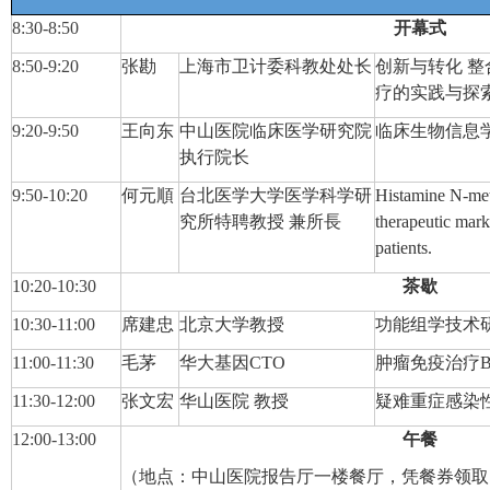
8:30-8:50
开幕式
8:50-9:
2
0
张勘
上海市卫计委科教处处长
创新与转化
整
疗的实践与探
9:20-9:50
王向东
中山医院临床医学研究院
临床生物信息
执行院长
9:50-10:20
何元順
台北医学大学医学科学研
Histamine N-meth
究所特聘教授
兼所長
therapeutic mark
patients.
10:20-10:30
茶歇
10:30-11:00
席建忠
北京大学教授
功能组学技术
11:00-1
1
:30
毛茅
华大基因CTO
肿瘤免疫治疗
11:30-1
2
:00
张文宏
华山医院 教授
疑难重症感染
12:00-13:00
午餐
（地点：中山医院报告厅一楼餐厅，凭餐券领取