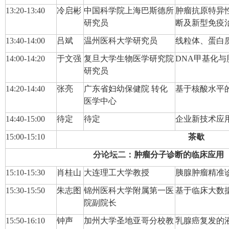
13:20-13:40
冷启彬
中国科学院上海巴斯德所
肿瘤抗原特异
研究员
断及新型免疫
13:40-14:00
吕斌
温州医科大学研究员
线粒体、蛋白
14:00-14:20
于文强
复旦大学生物医学研究院
DNA甲基化
研究员
14:20-14:
40
张亮
广东省妇幼保健院 转化
基于核酸水平
医学中心
14:40-1
5
:
00
待定
待定
企业新技术应
15:00-15:1
0
茶歇
分论坛
二
：
肿瘤分子诊断的临床应用
15:10-15:3
0
肖桂山
大连理工大学教授
胰腺肿瘤精准
15:30-15:5
0
朱志图
锦州医科大学附属第一医
基于临床大数
院副院长
15:50-16:1
0
钟声
加州大学圣地亚哥分校教
乳腺癌复发的