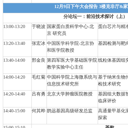
12月9日下午大会报告
3
楼克非厅&家
分论坛
一
：
前沿技术探讨（上）
13:00-13:20
于晓波
国家蛋白质科学中心
-北
蛋白芯片与精
京
研究员
13:20-13:40
张宏冰
中国医学科学院-北京协
基因检测与靶
和医学院
教授
13:40-14:00
邢金良
第四军医大学基础医学院
线粒体基因组
教学实验中心主任
14:00-14:20
毛红菊
中国科学院上海微系统与
基于纳米生物
信息技术研究所
检技术研究
14:20-14:
40
吕有勇
北京大学肿瘤医院教授
基因组大数据
临床评价
14:40-1
5
:
00
何其晔
鹍远基因高级研发总监
高通量甲基化
探索
15:00-15:1
0
茶歇