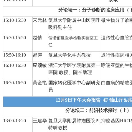
分论坛
一
：
分子诊断的临床应用（
15:10-15:3
0
宋元林
复旦大学附属中山医院呼
微生物分子诊
吸科副主任
15:30-15:5
0
赵倩
遗传性心血管
信诺佰世医学检验实验室主
任
15:50-16:1
0
易涛
复旦大学化学系教授
退行性疾病相
16:10-16:3
0
应颂敏
浙江大学医学院附属第一
哮喘亚型的生
医院 教授、院长助理
16:30-1
6
:
50
黄金艳
国家转化医学中心副研究
白血病的精准
员
12月9日下午大会报告
4F
独山厅&兆
分论坛
二
：
前沿技术探讨（上）
13:00-13:20
王建华
复旦大学附属肿瘤医院
PI,
抑癌基因
HI
特聘教授