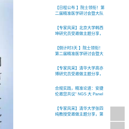
间组学论坛将于2026年9月
【日程公布 】院士领衔！第
18-19日在北京召开！
二届精准医学研讨会暨大队
列组学研究学术研讨会将于
8月1日上海召开，诚邀您的
【专家风采】北京大学韩西
参与！
坤研究员受邀做主题分享，
第七届单细胞与空间组学论
坛将于2026年9月18-19日在
【倒计时3天 】院士领衔！
北京召开！
第二届精准医学研讨会暨大
队列组学研究学术研讨会将
于8月1日上海召开，诚邀您
【专家风采】清华大学高亦
的参与！
博研究员受邀做主题分享，
第七届单细胞与空间组学论
坛将于2026年9月18-19日在
合规实践，精准论道：安捷
北京召开！
伦邀您共议“ NGS 大 Panel
注册合规与入院破局”
【专家风采】清华大学张四
纯教授受邀做主题分享，第
七届单细胞与空间组学论坛
将于2026年9月18-19日在北