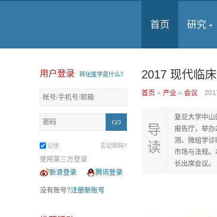
首页
研究
2017 现代
用户登录
转化医学是什么？
首页
»
产业
»
会议
201
复旦大学中山
导
报告厅，举办
测、微组学诊
读
记住
忘记密码?
市场与法规。
使用第三方登录
长出席会议。
新浪登录
腾讯登录
没有账号?
注册新账号