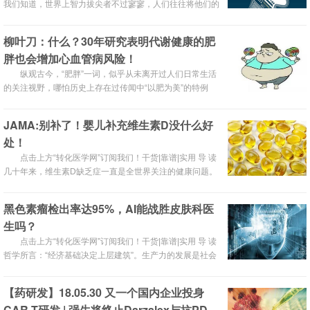
来就一直是
我们知道，世界上智力拔尖者不过寥寥，人们往往将他们的
成功归功于决心和毅力，并以此勉励世人奋发向上。然而，
5月31号《Cell》上发表的一篇文章表示，这些人的成功也
柳叶刀：什么？30年研究表明代谢健康的肥
许是因为他们在出生时就占据了基因优势，一些人类特有的
胖也会增加心血管病风险！
基因在他们体内大展神威，这些基因是人类理解、学习、记
忆等能力发展的关键，帮助他们赢在了起跑线上。这篇文章
纵观古今，“肥胖”一词，似乎从未离开过人们日常生活
的高级
的关注视野，哪怕历史上存在过传闻中“以肥为美”的特例
（唐朝），也始终释怀不了古今美女这一“心头之恨”，可
谓“心病难解，遗憾千年”。
JAMA:别补了！婴儿补充维生素D没什么好
处！
点击上方“转化医学网”订阅我们！干货|靠谱|实用 导 读
几十年来，维生素D缺乏症一直是全世界关注的健康问题。
许多国家实施了维生素D补充和食品强化的指导方针，但预
防措施不够充分。自20世纪20年代以来，维生素D被认为在
黑色素瘤检出率达95%，AI能战胜皮肤科医
预防和治疗佝偻病方面是有效的，但对骨骼健康的最佳补充
生吗？
仍然不清楚，关于维生素D对婴儿骨骼的影响的数据很少。
由于感染是幼儿期发病率的主要原因，因此维生素D补充的
点击上方“转化医学网”订阅我们！干货|靠谱|实用 导 读
效果和剂量一
哲学所言：“经济基础决定上层建筑”。生产力的发展是社会
各大领域前进的根本动力，而在其中，科学技术是第一生产
力。生产力的发展和科技的进步给人们带来了更加舒适美好
【药研发】18.05.30 又一个国内企业投身
的生活，但同时也给自然环境带来了不可估量的创伤。臭氧
CAR-T研发 | 强生将终止Darzalex与抗PD-