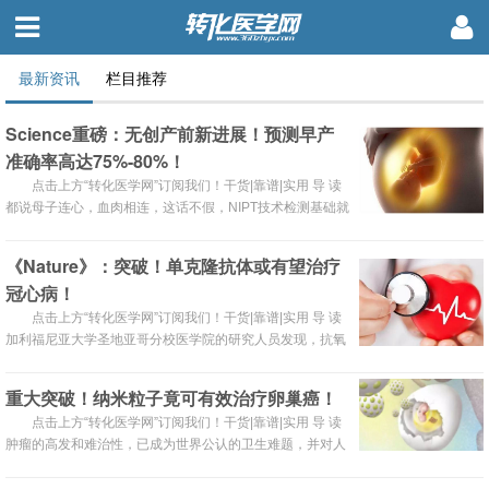
最新资讯
栏目推荐
Science重磅：无创产前新进展！预测早产
准确率高达75%-80%！
点击上方“转化医学网”订阅我们！干货|靠谱|实用 导 读
都说母子连心，血肉相连，这话不假，NIPT技术检测基础就
是建立在孕妈妈外周血中存在着胎儿游离的DNA这一科学发
现上的。最近，一项新的预测早产风险的血液检测方法出现
《Nature》：突破！单克隆抗体或有望治疗
了，利用的是母体血液中胎儿组织的游离RNA（cfRNA）记
冠心病！
录来监测的，准确率高达75％至80％，而且该技术还可用
于估测孕周和预产期。早产儿是围产儿死亡率和病率的首要
点击上方“转化医学网”订阅我们！干货|靠谱|实用 导 读
加利福尼亚大学圣地亚哥分校医学院的研究人员发现，抗氧
化磷脂（OxPL）抗体通过与细胞表的氧化磷脂（OxPL）结
合，不仅可以阻断小鼠体内的炎症反应， 即使在高脂饮食
重大突破！纳米粒子竟可有效治疗卵巢癌！
中，抗体还能保护小鼠免受动脉斑块形成，动脉硬化和肝脏
点击上方“转化医学网”订阅我们！干货|靠谱|实用 导 读
疾病的侵袭，并延长其寿命。这篇文章发表于近日的
肿瘤的高发和难治性，已成为世界公认的卫生难题，并对人
《Nature》杂志。动脉粥样硬化是心肌梗死和脑梗死的核心
类生命健康和社会生产造成了巨大威胁。而在生殖系统肿瘤
发生机制
中，卵巢癌的发病率和死亡率最高。每年，全世界估计有