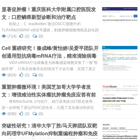
显著促肿瘤！重庆医科大学附属口腔医院发
文：口腔鳞癌新型诊断和治疗靶点
机制上，C. leadbetteri 激活OSCC细胞中的
TLR4/MyD88/NF-κB信号通路，刺激肿瘤细胞增殖及趋化因
子表达，从而招募肿瘤相关中性粒细胞，建立促肿瘤的微环
(714)
(2)
(0)
境。
Cell 重磅研究！秦成峰/黄怡娇/吴爱平团队开
创通用型抗病毒mRNA疗法，精准清除病毒
感染细胞
VIDA mRNA疗法就像是为病毒感染细胞安装了一枚“智
能炸弹”，只有在病毒存在的情况下才会引爆，实现了真正
的精准治疗。
(824)
(2)
(0)
重塑肿瘤微环境！美国芝加哥大学学者发
文：增强难治性实体瘤抗肿瘤免疫应答有前
景的策略
将BifidoSumIL-2与化疗、放疗及免疫治疗联合使用，
进一步抑制了原位PDAC的生长，凸显了其在难治性癌症
（如PDAC）中的治疗潜力。
(830)
(2)
(0)
突破性研究！清华大学丁胜/马天骅团队双靶
向药理学UFMylation抑制重编程肿瘤和免疫