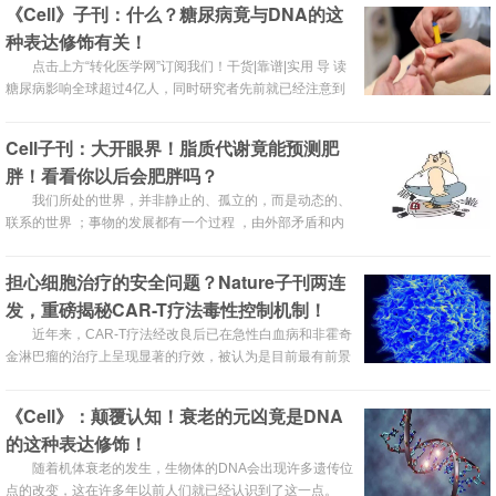
《Cell》子刊：什么？糖尿病竟与DNA的这
239000例卵巢癌新增病例，其中152000人死于该病；而在
种表达修饰有关！
美国，每年至少有20000名妇女被诊断为卵巢癌。肿瘤复发
和转移是70%的晚期卵巢癌病人在被诊断后的5年内死
点击上方“转化医学网”订阅我们！干货|靠谱|实用 导 读
糖尿病影响全球超过4亿人，同时研究者先前就已经注意到
糖尿病具有家族遗传性，因此，先前的研究多集中于多基因
调控的胰岛细胞病变上，而几乎没有研究注意到糖尿病这一
Cell子刊：大开眼界！脂质代谢竟能预测肥
常见的内科疾病也与表观遗传学相关。近日，发表于
胖！看看你以后会肥胖吗？
《Cell Metabolism》杂志上的文章阐明了表观遗传学在糖
尿病产生中的病理生理机制。糖尿病已知病理生理学基础说
我们所处的世界，并非静止的、孤立的，而是动态的、
起糖
联系的世界 ；事物的发展都有一个过程 ，由外部矛盾和内
部矛盾共同作用而推动事物的发展，而疾病的发生也不外乎
如此。
担心细胞治疗的安全问题？Nature子刊两连
发，重磅揭秘CAR-T疗法毒性控制机制！
近年来，CAR-T疗法经改良后已在急性白血病和非霍奇
金淋巴瘤的治疗上呈现显著的疗效，被认为是目前最有前景
的肿瘤治疗方式之一。正如所有的技术一样，CAR-T技术的
进步也需经历一个漫长的演化过程，而毒性反应已成为其发
《Cell》：颠覆认知！衰老的元凶竟是DNA
展道路上的拦路石，不克服则难以前行，这也成为该领域的
的这种表达修饰！
机遇，谁能率先拔得头筹，就能抢占先机。目前，CAR-T疗
法最令
随着机体衰老的发生，生物体的DNA会出现许多遗传位
点的改变，这在许多年以前人们就已经认识到了这一点。