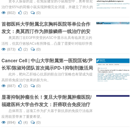
微环境以实现长期胶质母细胞瘤消退
更令人振奋的是，在免疫健全的小鼠模型中，奥希替尼
治疗使65%的荷瘤小鼠实现肿瘤完全消退，并建立了持久的
抗肿瘤免疫记忆，再次遭遇肿瘤攻击时可迅速将其清除。
(802)
(2)
(0)
首都医科大学附属北京胸科医院等单位合作
发文：奥莫西汀作为肺腺鳞癌一线治疗的安
全性和有效性
奥莫西汀在EGFR突变的ASC中显示出具有临床意义的
活性，但其疗效较ACs有所降低，凸显了需要针对组织学类
型制定个体化治疗方案的重要性。
(873)
(2)
(0)
Cancer Cell | 中山大学附属第一医院匡铭/尹
长军/陈淑玲团队首次揭示PD-1抑制剂激活局
部乙肝病毒B细胞应答
此外，靶向乙肝核心抗原的联合治疗策略也有望成为提
高肝癌免疫治疗效果的新方向。
(887)
(2)
(0)
显著抑制肿瘤生长！复旦大学附属肿瘤医院/
福建医科大学合作发文：肝癌联合免疫治疗
的潜在靶点
总体而言，这项工作为扩大基于新抗原的免疫疗法临床
应用前景带来了重要希望。
(894)
(4)
(0)