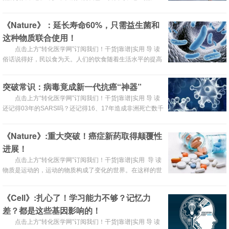
《Nature》：延长寿命60%，只需益生菌和
这种物质联合使用！
点击上方“转化医学网”订阅我们！干货|靠谱|实用 导 读
俗话说得好，民以食为天。人们的饮食随着生活水平的提高
也愈加精致，但有趣的是人们吃的东西竟和寿命息息相关。
科学研究表明，生活在机体肠道细菌吃的东西可能会影响寿
突破常识：病毒竟成新一代抗癌“神器”
命。在此基础上，麦吉尔大学的科学家们将果蝇与益生菌和
点击上方“转化医学网”订阅我们！干货|靠谱|实用 导 读
一种名为Triphala的草药补充剂结合在一起喂养，这种补充
还记得03年的SARS吗？还记得16、17年造成非洲死亡数千
剂能够延长果蝇寿命的60％，并且保护它们免于患有与衰老
万人的塞卡病毒吗？病毒一直以来让人们听起来闻风丧胆，
相
是死神的化身！但在近期的一些重要研究中，病毒疗法正成
《Nature》:重大突破！癌症新药取得颠覆性
为临床上重要的抗癌药物，显示出与免疫检查点抑制剂的协
进展！
同作用。由于这些药物尚未发展成具有三重抗肿瘤的选择
性，所以通过彻底重新设计病毒衣壳来提高血管内递送后的
点击上方“转化医学网”订阅我们！干货|靠谱|实用 导 读
肿瘤选择
物质是运动的，运动的物质构成了变化的世界。在这样的世
界里，不断有着新生事物的出现，这些新生事物可能是人类
急需的资源，也可能是新的灾难。曾经作为新生事物而被发
《Cell》:扎心了！学习能力不够？记忆力
现的肿瘤，现在对于广大群众而言并不是个陌生的话题，但
差？都是这些基因影响的！
现实生活中，往往更多的人是“谈癌色变”。癌症给人类的生
命健康和生活质量都带来了严重威胁，因此，它自被发现以
点击上方“转化医学网”订阅我们！干货|靠谱|实用 导 读