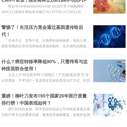
层空洞的扩大、各种毒性化工原料的接触，都使得人类皮肤
(L)1抗体的两项...
癌的发病率大大增加。因此，医学界关于皮肤癌早期确诊的
联合Tecentriq(atezolizumab )以治疗非小细胞肺癌
探索从未停息，
(NSCLC)的Ib/II 期临床试验(CALLISTO/LUC2001).此
外,Darzalex联合PD-1...
警惕了！生活压力竟会通过基因遗传给后
代！
生命不止，竞争不息。生物界的各种族群，包括人类，
都受有限的生存空间和物质资源的制约，生存资料的限制，
就带来了残酷的竞争，正符合了《进化论》的观点——“物
竞天择，适者生存”。
什么？癌症转移率降低90%，只需伟哥与这
种疫苗联合使用！
点击上方“转化医学网”订阅我们！干货|靠谱|实用 导 读
众所周知，手术治疗一直是癌症患者的首选治疗方式。但是
手术在切除癌细胞的同时也会促进癌症转移。可以说这是一
把“双刃剑”。近日，一项新的研究表明，将“伟哥”和流感疫
重磅！柳叶刀发布195个国家26年医疗质量
苗联合使用可有效阻止癌症转移。说起“伟哥”的诞生，那着
排行榜！中国表现如何？
实是个意外！先来回顾下伟哥的“光荣”历史。“伟哥”原名并
不叫“伟哥”，西地那非才是其原本的名字。并且不管你
医疗科技的发展，医学思想的进步让可持续发展逐步成
为医疗界关注的重要话题，重视全民健康覆盖，改善并监测
医疗服务可及性和质量的重要性日益凸显。