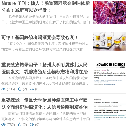
Nature 子刊：惊人！肠道菌群竟会影响体脂
分布！减肥可以这样做！
肥胖是先天的还是后天的？我们一直百思不得其解。近
日，伦敦大学国王学院的研究者们解开了我们的疑惑。他们
发现体型不匀主要是由后天因素饮食引起的。而肠道菌群竟
会影响我们的体脂分布，可以说是体型不匀的罪魁祸首。
可怕！基因缺陷者喝酒竟会导致心衰！
“酒文化”在中国有着肥沃的土壤，深深地扎根于神州大
地之中，有着合适的社会环境和传承已久的社交方式作
为“酒文化”传承和播散的社会基础，并为其提供丰富的元素
滋养，历经数千年不倒，可谓根深蒂固。
重要致癌转录因子！扬州大学附属苏北人民
医院发文：乳腺癌预后生物标志物和潜在治
疗靶点
本研究结果共同揭示了一条此前未被认识的转录-泛素
化级联通路，该通路可调控Hippo信号并促进乳腺癌进展，
表明这一轴线是一个潜在的治疗靶点，值得进一步验证以抑
(705)
(2)
(0)
制转移。
重磅综述！复旦大学附属肿瘤医院王中华团
队全面解码肿瘤演化：从信号通路到精准治
疗新策略
随着我们对肿瘤演化信号通路和分子机制的深入理解，
更加有效、个性化的治疗策略必将为全球癌症患者带来新的
希望。
(732)
(2)
(0)