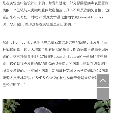
是在实验室中被设计出来的，并意外逃逸，部分原因是病毒表面蛋白
质的一个区域与人类细胞受体紧密相连
，
具有不可思议的契合性
。“这
看起来有点奇怪，对吧？”悉尼大学进化生物学家
Edward Holmes
说，“人们说，也许这是在实验室里选出来的。”
然而，Holmes 说，
从生活在老挝石灰岩洞穴中的蝙蝠身上发现了三
种冠状病毒，这大大增加了现有证据的份量，即该病毒不是由基因改
造的
。这三种病毒于9月17日在
Research Square
的一份预印本中报
道，
它们是迄今发现的SARS-CoV-2最接近的病毒，也是在该关键区
域首次发现的几乎相同的病毒
。新加坡杜克国立医学院蝙蝠冠状病毒
研究人员
王林发
说：“
SARS-CoV-2的核心功能部分是天然来源的
。这
已经证明了。”