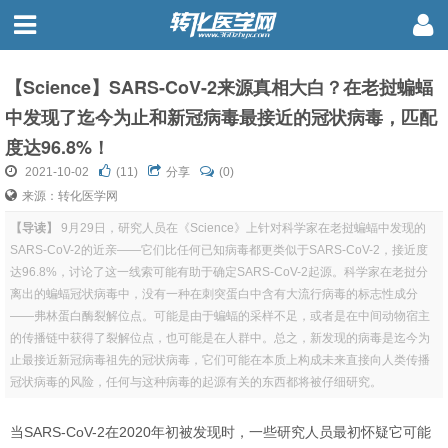
【Science】SARS-CoV-2来源真相大白？在老挝蝙蝠
中发现了迄今为止和新冠病毒最接近的冠状病毒，匹配
度达96.8%！
2021-10-02
(
11
)
分享
(0)
来源：转化医学网
【导读】
9月29日，研究人员在《Science》上针对科学家在老挝蝙蝠中发现的
SARS-CoV-2的近亲——它们比任何已知病毒都更类似于SARS-CoV-2，接近度
达96.8%，讨论了这一线索可能有助于确定SARS-CoV-2起源。科学家在老挝分
离出的蝙蝠冠状病毒中，没有一种在刺突蛋白中含有大流行病毒的标志性成分
——弗林蛋白酶裂解位点。可能是由于蝙蝠的采样不足，或者是在中间动物宿主
的传播链中获得了裂解位点，也可能是在人群中。总之，新发现的病毒是迄今为
止最接近新冠病毒祖先的冠状病毒，它们可能在本质上构成未来直接向人类传播
冠状病毒的风险，任何与这种病毒的起源有关的东西都将被仔细研究。
当SARS-CoV-2在2020年初被发现时，一些研究人员最初
怀疑它可能