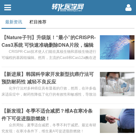
最新资讯
栏目推荐
【Nature子刊】升级版！“最小”的CRISPR-
Cas3系统 可快速准确删除DNA片段，编辑
效率近100%
CRISPR-Cas技术使人们能在真核生物和原核生物进行
可编程的基因组编辑。然而，主流的Cas9和Cas12a酶在进
行大规模删除的能力方面具有局限性。近日，有研究人员开
发出一种紧凑型级联CRISPR-Cas3系统，可快速准确对大
【新进展】韩国科学家开发新型抗癌疗法可
规模DNA片段进行删除。
预防耐药性 减轻不良反应
化学疗法对多种癌症具有显着的疗效，然而，在许多临
床适应症中，耐药性降低了化疗的有效性和敏感性，导致治
疗失败和癌症复发。近期，韩国的一组研究人员开发出了一
种抗癌药，可以潜在地预防耐药性。
【新发现】冬季不适合减肥？维A在寒冷条
件下可促进脂肪燃烧！
众所周知，夏季适合减肥，冬季不利于减肥。最近有研
究发现：在寒冷条件下，维生素A可促进脂肪燃烧！