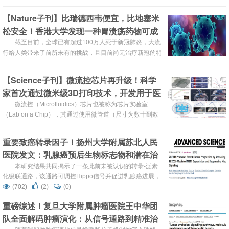
菌！并为寻找更多抗生素候选物提供了新思路！
【Nature子刊】比瑞德西韦便宜，比地塞米
松安全！香港大学发现一种胃溃疡药物可成
功治疗新冠肺炎
截至目前，全球已有超过100万人死于新冠肺炎，大流
行给人类带来了前所未有的挑战，且目前尚无治疗新冠的特
效药。而近日，香港大学的研究人员发现，雷尼替丁枸橼酸
铋（RBC）能有效对抗新冠病毒，这是一种廉价的用于治疗
【Science子刊】微流控芯片再升级！科学
胃溃疡和细菌感染的抗微生物药物，既比瑞德西韦便宜，又
家首次通过微米级3D打印技术，开发用于医
比地塞米松安全。
学检验的多功能曲面微流控芯片
微流控（Microfluidics）芯片也被称为芯片实验室
（Lab on a Chip），其通过使用微管道（尺寸为数十到数
百微米）处理或操纵微小流体，具有微型化、集成化等特
征，在生物医学研究中具有巨大的发展潜力和广泛的应用前
重要致癌转录因子！扬州大学附属苏北人民
景。近日，美国科学家首次通过3D打印技术，开发出可用
医院发文：乳腺癌预后生物标志物和潜在治
于医学检验的多功能曲面微流控芯片。
疗靶点
本研究结果共同揭示了一条此前未被认识的转录-泛素
化级联通路，该通路可调控Hippo信号并促进乳腺癌进展，
表明这一轴线是一个潜在的治疗靶点，值得进一步验证以抑
(702)
(2)
(0)
制转移。
重磅综述！复旦大学附属肿瘤医院王中华团
队全面解码肿瘤演化：从信号通路到精准治