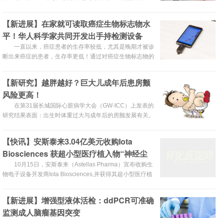
学》中展示了B4型肠病毒柯萨奇病毒（CVB4）如何诱发糖
尿病。
【新进展】在家就可读取癌症生物标志物水
平！华人科学家共同开发出手持检测设备
一直以来，癌症患者的生存率较低，尤其是晚期才被诊
断出来癌症的患者，生存率更低！通过对癌症生物标志物的
检测可以改变这种现状。
【新研究】越胖越好？巨大儿成年后患房颤
风险更高！
在第31届长城国际心脏病学大会（GW-ICC）上发表的
研究结果表面：出生时体重过大与成年后的房颤发展有关。
【快讯】安斯泰来3.04亿美元收购Iota
Biosciences 获超小型医疗植入物“神经尘
埃”
10月15日，安斯泰来（Astellas Pharma）宣布收购生
物电子设备开发商Iota Biosciences,并获得其超小型医疗植
入物“神经尘埃”（neural dust），此次交易总额高达3.04亿
美元。
【新进展】增强型液体活检：ddPCR可准确
监测成人脑瘤基因突变