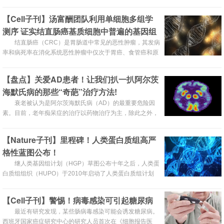
【Cell子刊】汤富酬团队利用单细胞多组学
测序 证实结直肠癌基质细胞中普遍的基因组
变异
结直肠癌（CRC）是胃肠道中常见的恶性肿瘤，其发病
率和病死率在消化系统恶性肿瘤中仅次于胃癌、食管癌和原
发性肝癌。近日，北京大学的汤富酬等人利用单细胞多组学
研究，发现在结直肠癌患者肿瘤微环境中发现的基质细胞具
【盘点】关爱AD患者！让我们扒一扒阿尔茨
有普遍的基因组变异，其中一些变异可作为预后不良的标
海默氏病的那些“奇葩”治疗方法!
志。
衰老被认为是阿尔茨海默氏病（AD）的最重要危险因
素。目前，老年痴呆症的治疗以药物治疗为主，除此之外，
你还了解哪些治疗方法呢？今天带大家一起来开开眼界，见
识下各种你想不到的治疗阿尔茨海默病的新方法！
【Nature子刊】里程碑！人类蛋白质组高严
格性蓝图公布！
继人类基因组计划（HGP）草图公布十年之后，人类蛋
白质组组织（HUPO）于2010年启动了人类蛋白质组计划
（HPP），为全球合作、数据共享、质量保证和增强基因组
编码蛋白质组的准确注释创建了一个国际框架。现在，在
【Cell子刊】警惕！病毒感染可引起糖尿病
HPP成立十周年之际，科学家公布了90.4％的完整高严格性
最近有研究发现，某些肠病毒感染可能会诱发糖尿病。
人类蛋白质组草图。
西班牙国家癌症研究中心的研究人员首次在《细胞报告医