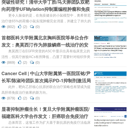
突破性研究！清华大学丁胜/马天骅团队双靶
向药理学UFMylation抑制重编程肿瘤和免疫
微环境以实现长期胶质母细胞瘤消退
更令人振奋的是，在免疫健全的小鼠模型中，奥希替尼
治疗使65%的荷瘤小鼠实现肿瘤完全消退，并建立了持久的
抗肿瘤免疫记忆，再次遭遇肿瘤攻击时可迅速将其清除。
(802)
(2)
(0)
首都医科大学附属北京胸科医院等单位合作
发文：奥莫西汀作为肺腺鳞癌一线治疗的安
全性和有效性
奥莫西汀在EGFR突变的ASC中显示出具有临床意义的
活性，但其疗效较ACs有所降低，凸显了需要针对组织学类
型制定个体化治疗方案的重要性。
(869)
(2)
(0)
Cancer Cell | 中山大学附属第一医院匡铭/尹
长军/陈淑玲团队首次揭示PD-1抑制剂激活局
部乙肝病毒B细胞应答
此外，靶向乙肝核心抗原的联合治疗策略也有望成为提
高肝癌免疫治疗效果的新方向。
(879)
(2)
(0)
显著抑制肿瘤生长！复旦大学附属肿瘤医院/
福建医科大学合作发文：肝癌联合免疫治疗
的潜在靶点
总体而言，这项工作为扩大基于新抗原的免疫疗法临床