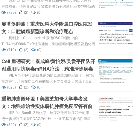
疗新策略
随着我们对肿瘤演化信号通路和分子机制的深入理解，
更加有效、个性化的治疗策略必将为全球癌症患者带来新的
希望。
(729)
(2)
(0)
显著促肿瘤！重庆医科大学附属口腔医院发
文：口腔鳞癌新型诊断和治疗靶点
机制上，C. leadbetteri 激活OSCC细胞中的
TLR4/MyD88/NF-κB信号通路，刺激肿瘤细胞增殖及趋化因
子表达，从而招募肿瘤相关中性粒细胞，建立促肿瘤的微环
(710)
(2)
(0)
境。
Cell 重磅研究！秦成峰/黄怡娇/吴爱平团队开
创通用型抗病毒mRNA疗法，精准清除病毒
感染细胞
VIDA mRNA疗法就像是为病毒感染细胞安装了一枚“智
能炸弹”，只有在病毒存在的情况下才会引爆，实现了真正
的精准治疗。
(823)
(2)
(0)
重塑肿瘤微环境！美国芝加哥大学学者发
文：增强难治性实体瘤抗肿瘤免疫应答有前
景的策略
将BifidoSumIL-2与化疗、放疗及免疫治疗联合使用，
进一步抑制了原位PDAC的生长，凸显了其在难治性癌症
（如PDAC）中的治疗潜力。
(829)
(2)
(0)