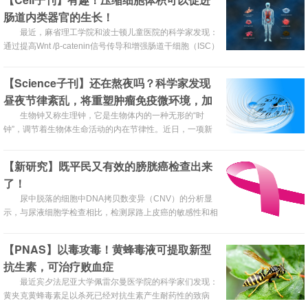
需求。
肠道内类器官的生长！
最近，麻省理工学院和波士顿儿童医院的科学家发现：
通过提高Wnt /β-catenin信号传导和增强肠道干细胞（ISC）
自我更新，可促进肠道类器官的生长。
【Science子刊】还在熬夜吗？科学家发现
昼夜节律紊乱，将重塑肿瘤免疫微环境，加
快癌细胞增殖！
生物钟又称生理钟，它是生物体内的一种无形的“时
钟”，调节着生物体生命活动的内在节律性。近日，一项新
研究表明，生物钟被打乱会阻碍人体的自然免疫防御，改变
肿瘤微环境，促使肿瘤的生长。
【新研究】既平民又有效的膀胱癌检查出来
了！
尿中脱落的细胞中DNA拷贝数变异（CNV）的分析显
示，与尿液细胞学检查相比，检测尿路上皮癌的敏感性和相
似性更高。由于CNV是许多癌症的标志，研究人员开发了一
种检测尿液脱落细胞DNA中CNV负担的测定方法。
【PNAS】以毒攻毒！黄蜂毒液可提取新型
抗生素，可治疗败血症
最近宾夕法尼亚大学佩雷尔曼医学院的科学家们发现：
黄夹克黄蜂毒素足以杀死已经对抗生素产生耐药性的致病