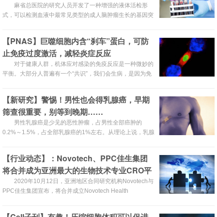
麻省总医院的研究人员开发了一种增强的液体活检形
式，可以检测血液中最常见类型的成人脑肿瘤生长的基因突
变。通过对比神经胶质瘤患者的血液样本与肿瘤活检组织，
研究人员发现：他们开创的新型数字液滴聚合酶链式反应
【PNAS】巨噬细胞内含“刹车”蛋白，可防
（ddPCR）血液测试可以准确地检测和实时监测TERT中
止免疫过度激活，减轻炎症反应
C228T和C250T两个基因突变。
对于健康人群，机体应对感染的免疫反应是一种微妙的
平衡。大部分人普遍有一个“共识”，我们会生病，是因为免
疫力低下，所以才会感染病毒、细菌。但因为“免疫力低”导
致的疾病，其实只占我们生病的小部分，而大部分疾病恰恰
【新研究】警惕！男性也会得乳腺癌，早期
是因为，我们的“免疫力”太强了导致的。
筛查很重要，别等到晚期……
男性乳腺癌是少见的恶性肿瘤，占男性全部癌肿的
0.2%～1.5%，占全部乳腺癌的1%左右。从理论上说，乳腺
癌的发生是由于乳房细胞内出现恶性肿瘤组织。男性也具备
乳腺组织，所以同样也可能导致乳腺癌。只是由于生理结构
【行业动态】：Novotech、PPC佳生集团
的差异，女性罹患乳腺癌的几率远远大于男性。
将合并成为亚洲最大的生物技术专业CRO平
台
2020年10月12日，亚洲地区合同研究机构Novotech与
PPC佳生集团宣布，将合并成立Novotech Health
Holdings，打造无缝运营且可扩展的合同研究组织
（CRO）平台，以满足亚洲地区快速增长的临床试验服务的
【Cell子刊】有趣！压缩细胞体积可以促进