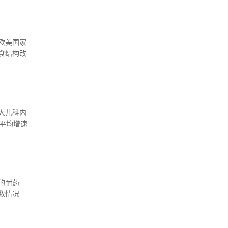
在欧美国家
食结构改
大儿科内
年平均增速
现，干细
病。
的耐药
数情况
讯》上的