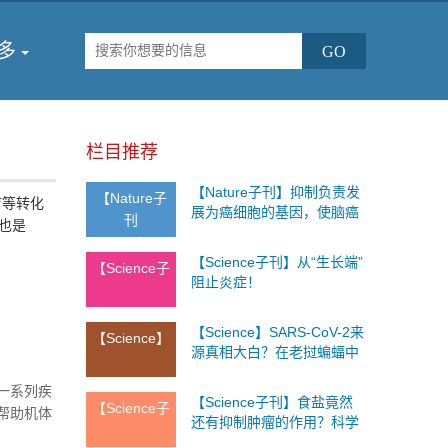
多
栏目推荐
【Nature子刊】抑制负责发
【Nature子
疗等转化
展为癌细胞的基因，使脑癌
刊
也是
细胞易受化疗影响！
【Science子刊】从“生长端”
【Science子
阻止炎症！
【Science】SARS-CoV-2来
【Science】
源真相大白？在老挝蝙蝠中
发现了迄今为止和新冠病毒
一系列疾
最接近的冠状病毒，匹配度
【Science子刊】食盐竟然
【Science子
达96.8%！
帮助机体
还有抑制肿瘤的作用？科学
家通过小鼠实验为你解释意