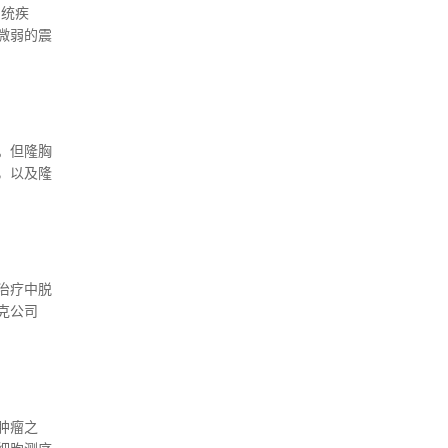
系统疾
微弱的震
过1000
退行性疾
。但隆胸
，以及隆
治疗中脱
克公司
剂药物可以
肿瘤之