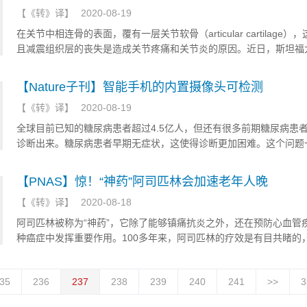
【
《转》译
】
2020-08-19
在关节中相连骨的表面，覆有一层关节软骨（articular cartilage）
且减震组织层的丧失是造成关节疼痛和关节炎的原因。近日，斯坦福
究人员利用微骨折技术激活了骨骼干细胞，实现了关节软骨的再生。
【Nature子刊】智能手机的内置摄像头可检测
【
《转》译
】
2020-08-19
全球目前已知的糖尿病患者超过4.5亿人，但还有很多前期糖尿病患
诊断出来。糖尿病患者早期无症状，这使得诊断更加困难。这个问题
着科学家们。近日，《自然医学》杂志上发表了一项新研究，加州大
分校的研究人员展示了一项概念验证原型，通过智能手机的摄像头就
【PNAS】惊！“神药”阿司匹林会加速老年人晚
出Ⅱ型糖尿病。
【
《转》译
】
2020-08-18
阿司匹林被称为“神药”，它除了能够镇痛抗炎之外，还在预防心血管
种癌症中发挥重要作用。100多年来，阿司匹林的疗效是有目共睹的
近日发表在《国家癌症研究所杂志》上的一项研究对此提出了质疑。
35
236
237
238
239
240
241
>>
3