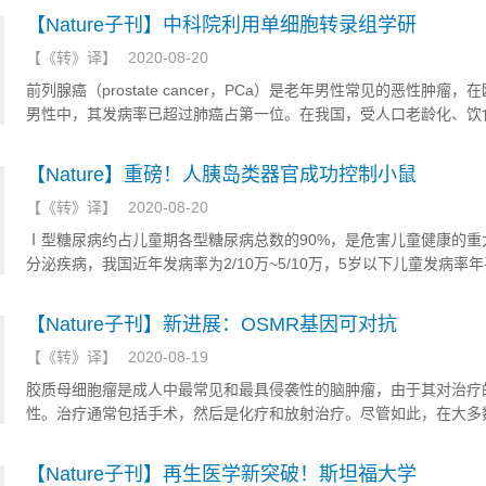
【Nature子刊】中科院利用单细胞转录组学研
【
《转》译
】
2020-08-20
前列腺癌（prostate cancer，PCa）是老年男性常见的恶性肿瘤，
男性中，其发病率已超过肺癌占第一位。在我国，受人口老龄化、饮
变以及检测水平提高等诸多因素的影响，其发病率呈逐年上升趋势。
【Nature】重磅！人胰岛类器官成功控制小鼠
【
《转》译
】
2020-08-20
Ⅰ型糖尿病约占儿童期各型糖尿病总数的90%，是危害儿童健康的重
分泌疾病，我国近年发病率为2/10万~5/10万，5岁以下儿童发病率
5%~34%，发病呈现低龄化趋势。近日，索尔克研究所的研究人员发
胞中产生的人类胰岛样类器官可逃避免疫攻击，控制小鼠的Ⅰ型糖尿
【Nature子刊】新进展：OSMR基因可对抗
【
《转》译
】
2020-08-19
胶质母细胞瘤是成人中最常见和最具侵袭性的脑肿瘤，由于其对治疗
性。治疗通常包括手术，然后是化疗和放射治疗。尽管如此，在大多
下，肿瘤细胞还是在治疗后再生，癌症复发。近日，发表在《自然通
一项研究表明，OSMR基因可对抗胶质母细胞瘤化疗的耐药性。
【Nature子刊】再生医学新突破！斯坦福大学