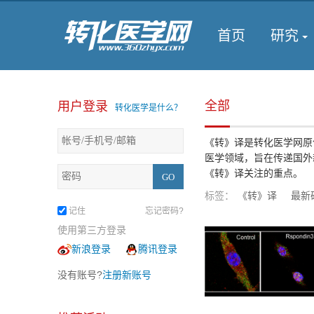
首页
研究
全部
用户登录
转化医学是什么？
《转》译是转化医学网原
医学领域，旨在传递国外
《转》译关注的重点。
标签：
《转》译
最新
记住
忘记密码?
使用第三方登录
新浪登录
腾讯登录
没有账号?
注册新账号