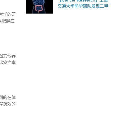
【Cancer Research】上海
交通大学熊华团队发现二甲
双胍或为结直肠癌潜在免疫
大学的研
治疗策略
是肥胖症
起其他器
比癌症本
。
到的在体
挥药效的
治疗高危