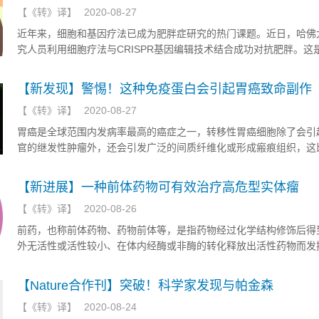
【
《转》译
】
2020-08-27
近年来，细胞和基因疗法已成为肥胖症研究的热门课题。近日，哈佛
究人员利用细胞疗法与CRISPR基因编辑技术结合成功对抗肥胖。这
治疗的一项重大突破。
【新发现】警惕！这种免疫蛋白会引起胃癌致命副作
【
《转》译
】
2020-08-27
胃癌是全球范围内发病率最高的癌症之一，转移性胃癌细胞除了会引
官的继发性肿瘤外，还会引发广泛的间质纤维化或形成瘢痕组织，这
身更致命。肠梗阻、肾积水和黄疸都是胃癌相关纤维化的常见副作用
【新进展】一种前体药物可有效治疗高危型实体瘤
【
《转》译
】
2020-08-26
前药，也称前体药物、药物前体等，是指药物经过化学结构修饰后得
外无活性或活性较小、在体内经酶或非酶的转化释放出活性药物而发
化合物。近日，费城儿童医院的研究人员找出一种前体药物，可有效
型实体瘤。
【Nature合作刊】突破！科学家发现与帕金森
【
《转》译
】
2020-08-24