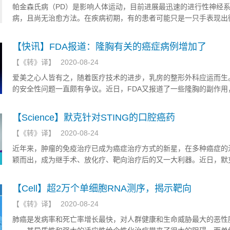
帕金森氏病（PD）是影响人体运动，目前进展最迅速的进行性神经
病，且尚无治愈方法。在疾病初期，有的患者可能只是一只手表现出
颤，而随着疾病的进展，患者甚至难以走路和说话。据统计，全球有超
万人受到PD的影响，它是仅次于阿尔茨海默氏病的第二大常见神经
【快讯】FDA报道：隆胸有关的癌症病例增加了
病。
【
《转》译
】
2020-08-24
爱美之心人皆有之，随着医疗技术的进步，乳房的整形外科应运而生
的安全性问题一直颇有争议。近日，FDA又报道了一些隆胸的副作用
胸增加癌症风险的案例。
【Science】默克针对STING的口腔癌药
【
《转》译
】
2020-08-24
近年来，肿瘤的免疫治疗已成为癌症治疗方式的新星，在多种癌症的
颖而出，成为继手术、放化疗、靶向治疗后的又一大利器。近日，默
（Merck）的科学家已经设计出一种可口服的、名为MSA-2的刺痛
增强癌症免疫治疗的疗效。
【Cell】超2万个单细胞RNA测序，揭示靶向
【
《转》译
】
2020-08-24
肺癌是发病率和死亡率增长最快，对人群健康和生命威胁最大的恶性