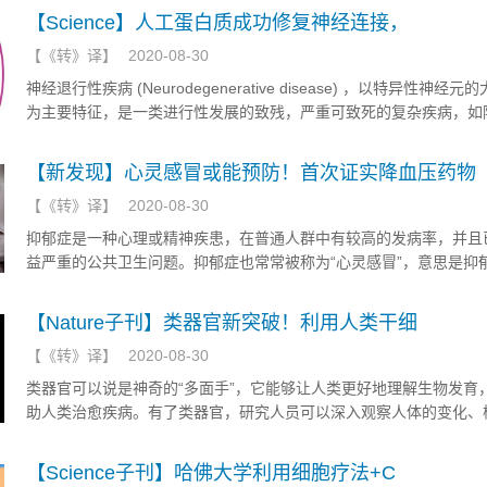
【Science】人工蛋白质成功修复神经连接，
【
《转》译
】
2020-08-30
神经退行性疾病 (Neurodegenerative disease) ，以特异性神经
为主要特征，是一类进行性发展的致残，严重可致死的复杂疾病，如
默氏症、小脑性共济失调等。多年来，由于脑功能的复杂性，这类疾
一直是个难题。近日有研究人员开发了一种人工蛋白，并成功减轻了
【新发现】心灵感冒或能预防！首次证实降血压药物
损伤和疾病的症状，为这类疾病的治疗带来了希望。
【
《转》译
】
2020-08-30
抑郁症是一种心理或精神疾患，在普通人群中有较高的发病率，并且
益严重的公共卫生问题。抑郁症也常常被称为“心灵感冒”，意思是抑
风感冒一样常见。近日，有研究发现一些降血压药物能降低抑郁风险
【Nature子刊】类器官新突破！利用人类干细
【
《转》译
】
2020-08-30
类器官可以说是神奇的“多面手”，它能够让人类更好地理解生物发育
助人类治愈疾病。有了类器官，研究人员可以深入观察人体的变化、
的功能以及发展实验室层面的再生治疗法。近日，《自然通讯》杂志
了两项关于类器官的新研究，是类器官的重大突破。
【Science子刊】哈佛大学利用细胞疗法+C