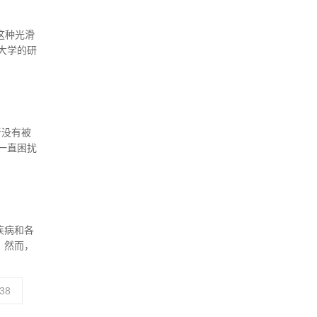
，这种光滑
大学的研
者没有被
一直困扰
学旧金山
可以诊断
疾病和各
，然而，
38