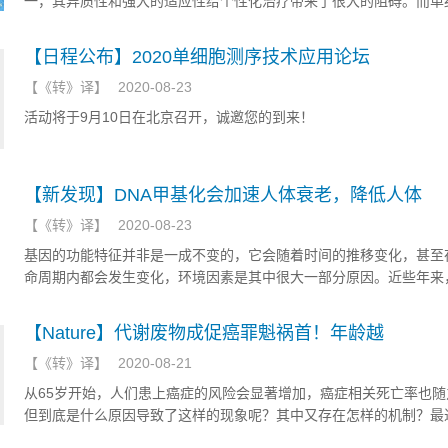
一，其异质性和强大的适应性给个性化治疗带来了很大的阻碍。而单
可以在单个细胞水平上进行基因组和转录组研究，解决了用组织样本
不同细胞间异质性信息的问题。近日，有研究人员通过单细胞研究，
【日程公布】2020单细胞测序技术应用论坛
向疗法会导致肺癌细胞的转录变化。
【
《转》译
】
2020-08-23
活动将于9月10日在北京召开，诚邀您的到来！
【新发现】DNA甲基化会加速人体衰老，降低人体
【
《转》译
】
2020-08-23
基因的功能特征并非是一成不变的，它会随着时间的推移变化，甚至
命周期内都会发生变化，环境因素是其中很大一部分原因。近些年来
物技术的进步，全球表观遗传图谱的建立，研究人员发现，表观遗传
对复杂疾病的发展、加速衰老或认知能力的急剧下降至关重要。
【Nature】代谢废物成促癌罪魁祸首！年龄越
【
《转》译
】
2020-08-21
从65岁开始，人们患上癌症的风险会显著增加，癌症相关死亡率也随
但到底是什么原因导致了这样的现象呢？其中又存在怎样的机制？最
《自然》上的一项新研究对此提出了一种新见解。