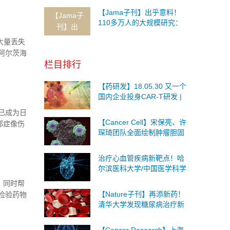
想不到的发现！
【Jama子刊】出乎意料！
【Jama子
110多万人的大规模研究：
刊】出
一半的儿童血液中检测出
元的大量丢失
铅！铅正在危害着生命健康
阿尔茨海
栏目排行
病的治疗
某些神经
【药研发】18.05.30 又一个
国内企业投身CAR-T研发 |
强生将终止Darzalex与抗
已成为日
PD-(L)1抗体的两项...
【Cancer Cell】宋保亮、许
郁症像伤
琛琦团队全面绘制肿瘤胆固
。
醇代谢图谱，提升CAR-T治
疗实体瘤效果
治疗心血管疾病新靶点！哈
尔滨医科大学/中国医学科学
院/上海工程技术大学最新发
，同时帮
现！
【Nature子刊】再添新药！
检验药物
清华大学发现糖尿病治疗新
上的发表
药 可安全有效改善胰岛素抵
抗