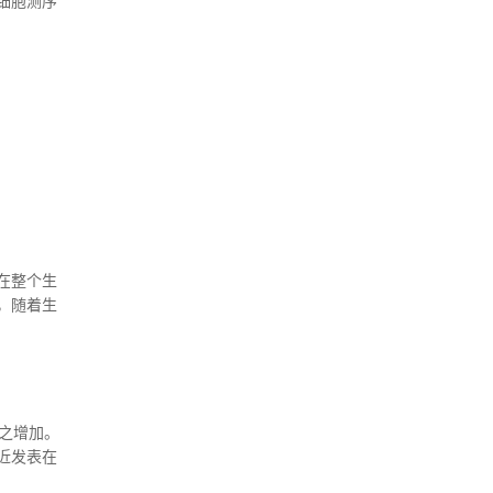
细胞测序
无法获得
发现了靶
在整个生
，随着生
变化可能
之增加。
近发表在