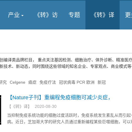
产业
《转》访
专题
《转》译
更
创编译类品牌栏目， 重点关注基因检测、细胞治疗、体外诊断、精准医
新技术、新动态，同时围绕这些领域的知名企业、专家观点、商业模式等
研究
Celgene
癌症
免疫疗法
冠状病毒 PCR 欧洲
新冠
【Nature子刊】重编程免疫细胞可减少炎症，
【
《转》译
】
2020-08-30
当抑制免疫系统功能的细胞过度活跃时，免疫系统发生紊乱从而引起
病。近日，芝加哥大学的研究人员通过重新编程某些巨噬细胞，可以
减少炎症，促进组织修复。