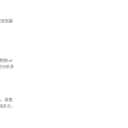
成就。
试验到最
授Lei
时分析多
研究结果
刊上，论文标
put
向、政策
相关方，
a2016
，成为未