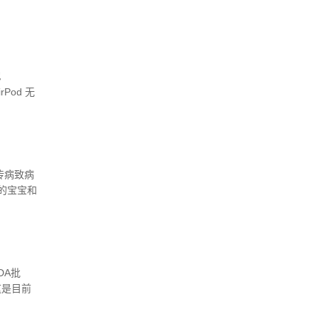
尼
Pod 无
注了科学
么，在这
些分享给
传病致病
的宝宝和
DA批
这是目前
UDA继