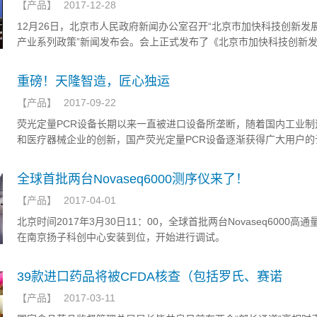
【
产品
】
2017-12-28
12月26日，北京市人民政府新闻办公室召开“北京市加快科技创新发
产业系列政策”新闻发布会。会上正式发布了《北京市加快科技创新
健康产业的指导意见》。意见中明确提出：引导有资质的医疗机构、
强的研发机构、具备先进生产条件的企业建立联合体，实现免疫细胞
重磅！天隆智造，匠心独运
细胞与再生技术、基因治疗技术的突破，开发治疗重大疾病的细胞产
【
产品
】
2017-09-22
荧光定量PCR设备长期以来一直被进口设备所垄断，随着国内工业制
和医疗器械企业的创新，国产荧光定量PCR设备逐渐获得广大用户的
全球首批两台Novaseq6000测序仪来了！
【
产品
】
2017-04-01
北京时间2017年3月30日11：00，全球首批两台Novaseq6000高
在南京扬子科创中心安装到位，开始进行调试。
39款进口药品将被CFDA核查（包括罗氏、赛诺
【
产品
】
2017-03-11