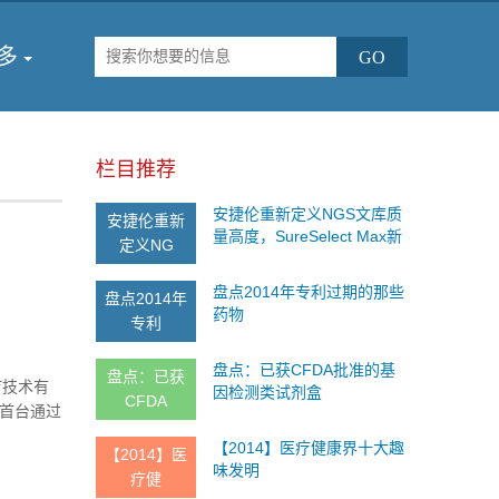
多
栏目推荐
安捷伦重新定义NGS文库质
安捷伦重新
！
量高度，SureSelect Max新
定义NG
品重磅上市，欢迎免费试
用！
盘点2014年专利过期的那些
盘点2014年
药物
专利
盘点：已获CFDA批准的基
盘点：已获
疗技术有
因检测类试剂盒
CFDA
是首台通过
肿瘤细胞
【2014】医疗健康界十大趣
【2014】医
味发明
疗健