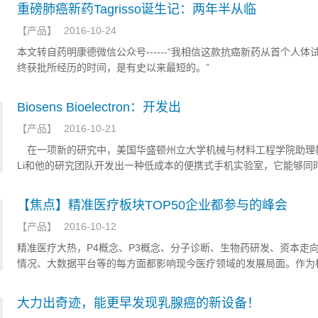
上周在膀胱癌3期临床试验取得优异成绩后，短短几天内斩获的又一
重磅肺癌新药Tagrisso诞生记：两年半从临
【
产品
】
2016-10-24
本文转自药明康德微信公众号------“我相信这款抗癌新药从首个人体
终获批所经历的时间，是有史以来最短的。”
Biosens Bioelectron：开发出
【
产品
】
2016-10-21
在一项新的研究中，美国华盛顿州立大学机械与材料工程学院助理教
Li和他的研究团队开发出一种低成本的便携式手机实验室，它能够同
种样品来捕获一种癌症生物标志物，并且产生实验室检测结果。相关
将发表在2017年1月15日那期Biosensors and Bioelectronics期
【焦点】精准医疗板块TOP50企业都参与的峰会
题为“A multichannel smartphone optical biosensor for high-through
【
产品
】
2016-10-12
point-of-care diagnostics”。
精准医疗大热，P4概念、P3概念、分子诊断、生物药研发、资本走
情况、大数据平台等的每方面都影响现今医疗领域的发展局面。作为
如何在自己的领域成为数一数二的成就方？ 12月16日-18日，P4 Chin
国际精准医疗大会，邀您一同学习进步，赶上未来医疗的；蓝海市场
大力出奇迹，能更早发现乳腺癌的新设备！
来医疗的弄潮儿。