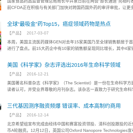
国家食品药品监督管理总局局长毕井泉日前在两会“部长通道”亮相时
前CFDA正在积极与有关部门加快对跨国药国外药的审评审批，让更
效药尽快在国内上市。
全球“最吸金”药Top15，癌症领域药物是热点
【
产品
】
2017-03-07
本周，美国主流医药媒体GEN对去年15家美国乃至全球销售额居于
进行了盘点。前15大药企中有10家的销售额呈现同比增长，其中4家
长超过10％。另外五家药企去年销售额相比于2015年呈下降趋势。
美国《科学家》杂志评选出2016年生命科学领域
【
产品
】
2016-12-21
美国著名科普杂志《科学家》（The Scientist）是一份在生命科学
读者认可，并受业界尊敬的月刊杂志。该杂志一直致力于研究生命科
研人员提供最新的研究动态，科研成果发布等多方面的报道。每年年
志都会颁发生命科学相关的十大创新产品奖项。
三代基因测序融资频爆 错误率、成本高制约商用
【
产品
】
2016-12-14
北京希望组宣布完成由经纬中国和赛富投资领投、清科创投跟投的近
币A轮融资。12月12日，英国公司Oxford Nanopore Technologie