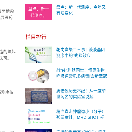
盘点：新一代测序，今年又
盘点：新一
展高精尖
有啥变化
代测序，
发展医药
创新能力
治疗、干
栏目排行
品。
靶向富集二三事 | 谈谈基因
造的崛起
测序中的“蝴蝶效应”
认可。
战“疫”利器问世！博奥生物
呼吸道常见多病毒[含新型冠
状病毒（2019-nCoV）]检测
芯片获国家药监局应急审批
质谱仪历史本纪！从一座举
通量测序仪
批准！
世闻名的实验室说起
精准直击肿瘤微小（分子）
残留病灶，MRD SHOT 桐
树生物专业 MRD 检测
PANEL