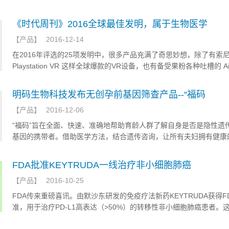
一轮融资中获得了1亿英镑（合计1.26亿美元）融资。
《时代周刊》2016全球最佳发明，属于生物医学
【
产品
】
2016-12-14
在2016年评选的25项发明中，很多产品充满了奇思妙想，除了有索
Playstation VR 这样全球爆款的VR设备，也有备受果粉各种吐槽的 Air
线耳机，当然我国的天宫2号空间站也在入选之列，这些发明不仅倾
家们的不懈努力，而且也从侧面反映出科技正在改变人们的生活。那
明码生物科技发布无创孕前基因筛查产品--“福码
25项最佳发明中哪些与生物医学领域息息相关了，下面小编整理了一
【
产品
】
2016-12-06
各位小伙伴们，大家都来一睹为快吧！
“福码”旨在全面、快速、准确地帮助育龄人群了解自身是否是隐性遗
基因的携带者。借助医学方法，结合遗传咨询，让所有夫妇拥有健康
幸福的家庭。
FDA批准KEYTRUDA一线治疗非小细胞肺癌
【
产品
】
2016-10-25
FDA传来重磅喜讯。由默沙东研发的免疫疗法新药KEYTRUDA获得F
准，用于治疗PD-L1高表达（>50%）的转移性非小细胞肺癌患者。
唯一获批用于一线治疗非小细胞肺癌的抗PD-1免疫疗法，也是KEYTR