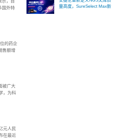
安捷伦重新定义NGS文库质
表示，目
量高度，SureSelect Max新
多国外特
品重磅上市，欢迎免费试
用！
首位的药企
销售额增
方面被广大
学，为科
底，该杂
亿元人民
s宣布在最近