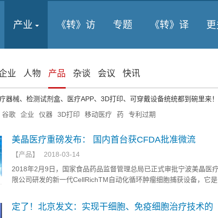
产业
《转》访
专题
《转》译
更
企业
人物
产品
杂谈
会议
快讯
疗器械、检测试剂盒、医疗APP、3D打印、可穿戴设备统统都到碗里来
谷歌
企业
仪器
3D打印
移动医疗
药
专利过期
美晶医疗重磅发布： 国内首台获CFDA批准微流
【
产品
】
2018-03-14
2018年2月9日，国家食品药品监督管理总局已正式审批宁波美晶医
限公司研发的新一代CellRichTM自动化循环肿瘤细胞捕获设备，它
国家认证的基于免疫磁筛选微流控芯片专利技术的自动化双模式循环
筛选设备，可使外周血中的肿瘤细胞被精准捕获。
定了！北京发文：实现干细胞、免疫细胞治疗技术的