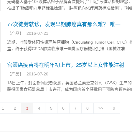
元码基因基于10k液体活检子品牌首次提出了“四定”液体活检的理念
推出了“肺癌靶向用药标准检测”，“肿瘤靶向化疗用药标准检测”，“肿
疗综合检测”，“肿瘤靶向用药全面血检”等基因检测产品，受到用户的
可。在此基础上，元码基因在全球率先推出基于全基因组测序的液体
77次徒劳就诊，发现早期肺癌真有那么难？ 唯一
务，真正做到了液体活检“全覆盖”。
【
产品
】
2016-07-21
近期，叶酸受体阳性循环肿瘤细胞（Circulating Tumor Cell, CTC
盒，终于获得CFDA肺癌临床唯一III类医疗器械证批准（国械注准
20163400061）。该检测试剂盒配合胸部CT，可大大提高早期肺癌
率，假阳性率下降到5%左右，让肺癌诊疗手段有了划时代的进步。
宫颈癌疫苗将在明年初上市，25岁以上女性能注射
【
产品
】
2016-07-20
18日上午，封面新闻记者获悉，英国葛兰素史克公司（GSK）生产的“
获得国家食药监总局上市许可，成为国内首个获批用于预防宫颈癌的H
苗，将在明年年初上市。今年也是2006年首只HPV疫苗在美国上市
年头。
1
2
3
4
5
6
7
8
>>
9