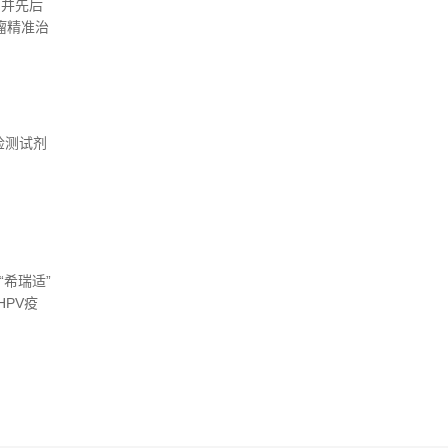
，并先后
瘤精准治
高度认
活检服
）检测试剂
的检测
希瑞适”
PV疫
后的第十个