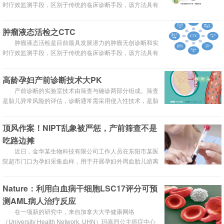
时疗效监测手段，区别于传统的临床诊断手段，该方法具有
果。
简便、安全、无创、实时等特点。广义而言，肿瘤液态活检
主要是指以外周血液为主的体液标本中细胞及核酸的检测。
肿瘤液态活检之CTC
通常包括了循环肿瘤细胞（CTC）和游离的DNA（ctDNA）
肿瘤液态活检是目前最具发展潜力的肿瘤无创诊断和实
两大类，是目前精准医疗的最前沿领域之一，临床应用价值
时疗效监测手段，区别于传统的临床诊断手段，该方法具有
极其显著，在肿瘤的诊疗领域具有良好的应用前景。
简便、安全、无创、实时等特点。广义而言，肿瘤液态活检
主要是指以外周血液为主的体液标本中细胞及核酸的检测。
高龄孕妇产前诊断技术大PK
通常包括了CTC（循环肿瘤细胞）和ctDNA（游离DNA）两
产前诊断的实验室技术由筛查与确诊两部分组成。筛查
大类，是目前精准医疗的最前沿领域之一，临床应用价值极
是胎儿异常风险的评估，诊断通常需采用侵入性技术，是胎
其显著，在肿瘤的诊疗领域具有良好的应用前景。
儿异常的确诊手段，医生可依据该产前诊断结果，进行临床
处理或对孕妇提出胎儿处置的建议，但存在一定的风险，有
顶风作案！NIPT乱象被严惩，产前筛查不是
应用对象的局限、孕妇接受度的制约，以及医疗资源的限制
吃路边摊
等。
近日，金华某生物科技有限公司工作人员在东阳市某医
院超市门口为孕妇采集血样，用于开展孕妇外周血胎儿游离
DNA产前筛查。经东阳卫生监督所卫监监督员调查，该公司
并不符合卫计委11月9日发布的国卫办妇幼发 [2016]45 号文
Nature：利用白血病干细胞LSC17评分可预
件《国家卫生计生委办公厅关于规范有序开展孕妇外周血胎
测AML病人治疗反应
儿游离 DNA 产前筛查与诊断工作的通知》中的相关规定。
根据相关法律，目前该公司已经被立案查处。
在一项新的研究中，来自加拿大大学健康网络
（University Health Network, UHN）玛嘉烈公主癌症中心