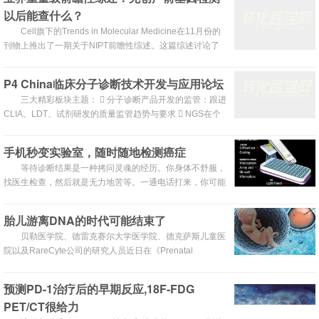
十分乐观。
以后能查什么？
Cell旗下的Trends in Molecular Medicine在11月份的
刊物上推出了一期关于NIPT前瞻性综述。这篇综述讨论了
NIPT诊断的最新进展，它的应用和局限性，以及未来技术的
发展和可能的临床应用。
P4 China临床分子诊断技术开发与应用论坛
三大精彩板块主题：  分子诊断产品开发的监管：跟进
CLIA、LDT、试剂研发的质量监管趋势与要求  NGS在个
性化诊断与用药的规范开发与应用：学习新一代测序技术在
临床应用中的质控规范以及临床应用案例；  肿瘤液体活检
手机秒变实验室，随时随地检测癌症
在临床中的开发: 探索肿瘤液体活检在临床转化中的实际效
等待诊断结果是一种拷问灵魂的经历。你身体不舒服，
用与比较、液体活检技术的提升策略。
找医生检查，然后就是无力地苦等。一通电话打来，你可能
如释重负，也可能代表未来几年要在治疗，手术，复诊，服
药中度过。即使结果一切正常，那段等待的时间也如同现实
胎儿游离DNA的时代可能结束了
中的地狱。
贝勒医学院、德雷克赛尔大学医学院、德克萨斯儿童医
院以及RareCyte公司的研究人员近日在《Prenatal
Diagnosis》杂志表明，基于母体血液中罕见胎儿细胞的无
创产前基因检测是可行的，他们估计，这种方法将在未来1
预测PD-1治疗后的早期反应,18F-FDG
至2年内向公众开放。
PET/CT很给力