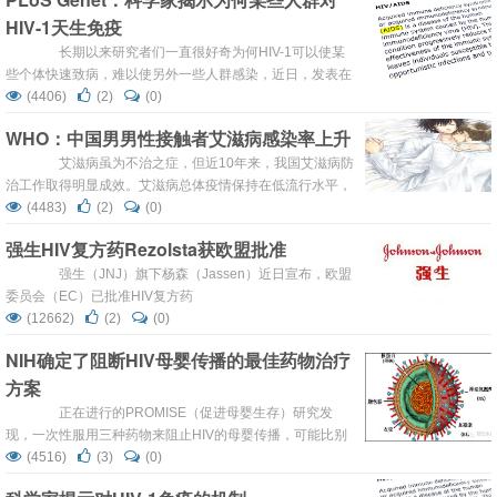
HIV感染，才19岁。之后，惊恐的Helio央求祖父能让他做环
HIV-1天生免疫
切手术。HIV（人类免疫缺陷病毒Human
Immunodeficienc...
长期以来研究者们一直很好奇为何HIV-1可以使某
些个体快速致病，难以使另外一些人群感染，近日，发表在
国际杂志PLoS Genetics上的一篇研究报告中，来自明尼苏
(4406)
(2)
(0)
达大学的研究人员通过开展一项HIV-1的遗传突变及其感染
WHO：中国男男性接触者艾滋病感染率上升
细胞的相关研究，揭示了HIV-1的致命弱点，为开发治疗
HIV-1感染的新型疗法提供了一定的希望。 ...
艾滋病虽为不治之症，但近10年来，我国艾滋病防
治工作取得明显成效。艾滋病总体疫情保持在低流行水平，
病死率明显降低，感染者和病人的生活质量显著改善。
(4483)
(2)
(0)
施贺德指出：“中国有领先世界的防艾措施，像是针对注射
强生HIV复方药Rezolsta获欧盟批准
吸毒人群提供美沙酮维持治疗门诊，可作为世界最佳实践案
例。这项措施有效的减少注射吸毒人群艾滋病感染率。”
强生（JNJ）旗下杨森（Jassen）近日宣布，欧盟
&em...
委员会（EC）已批准HIV复方药
Rezolsta（darunavir/cobicistat）联合其他抗逆转录病毒
(12662)
(2)
(0)
(ARV)药物，用于18岁及以上人类免疫缺陷病毒-1（HIV-
NIH确定了阻断HIV母婴传播的最佳药物治疗
1）成人感染者的治疗。此前，该复方单片
方案
（darunavir/cobicistat）已获加拿大批准，品牌名为Pre...
正在进行的PROMISE（促进母婴生存）研究发
现，一次性服用三种药物来阻止HIV的母婴传播，可能比别
的治疗方案更加安全。 这个发现为世界卫生组织根据研
(4516)
(3)
(0)
究结果，防止母婴传播的努力进一步提供了支持。