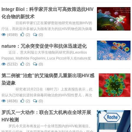
促进HIV-1进入的结构。由于HIV-1病毒体表面有独特的病毒
Integr Biol：科学家开发出可高效筛选抗HIV
病原体，包膜往往被作为中和抗体、和疫苗效用的靶点。
化合物的新技术
在文章中，研究人员们呈现了3.5分辨率的结构：一个
HIV-1的包膜三聚体被抗...
目前科学家们正在紧锣密鼓地研究有效抵御HIV的
疗法，而此前许多被认为很有潜力的抗HIV药物也因为病毒
产生了耐药性从而失去了其昔日的治疗作用，因此目前开发
(4589)
(2)
(0)
新型特效药来抵御HIV的感染变得迫在眉睫；近日，刊登在
nature：冗余突变促使中和抗体迅速进化
国际杂志Integrative Biology上的一篇研究论文中，来自南
丹麦大学（University of Southern Denmark）的研究人员
近日， 意大利瑞士大学生物制药研究所的Leontios
开发了一种新型技...
Pappas, Mathilde Foglierini, Luca Piccoli等人在nature发
表文章，表明人体的冗余突变会促进中和抗体的迅速进化。
(5232)
(2)
(0)
中和抗体对流行病病毒的应答反应由连在球形头部的抗体控
第二例被“治愈”的艾滋病婴儿重新出现HIV感
制，期间经历持续的抗原飘移（基因组发生突变导致抗原的
染迹象
小幅度变异，不产生新的亚型，属于量变，没有质的变化，
多...
研究者10月2日在《柳叶刀》上发表报告表示，此
前认为已经被抗逆转录病毒药物治愈的HIV阳性婴儿，再次
出现了HIV感染迹象。这名婴儿也是第二例接受抗逆转录病
(4636)
(2)
(0)
毒药物后再次出现感染迹象的病例。在此之前，还有在
罗氏又一大动作：联合五大机构在全球开展
2013年到2014年间轰动全球的“密西西比婴儿（Mississippi
HIV检测
baby）”。 研究小组在报告中指出，这名婴儿出生于...
罗氏今天宣布将发起一个全球范围内的HIV检测项目。