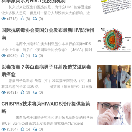
科学家揭示对HIV-1免疫的机制
PROMISE研究的数据由一个独立的数据和安全监督委员会
（DSMB）进行了中期审查，并于11月4日公布了研究结
长久以来让医生们困惑的是，为什么HIV-1能够迅速的
果。 “从随机临床试验的数据，我们得到了价值连城的
让大多数人患病，但是对一部分人却没有太大的影响。近
证据...
日，美国明尼苏达大学的研究人员揭示了HIV-1的一个防御
(4718)
(8)
(0)
缺陷，至少在某种程度上解释了这种让人不解的差异，或能
国际抗病毒协会美国分会发布最新HIV防治指
够促进HIV-1治疗的发展。该研究成果题为“Natural
南
Polymorphisms in Human APOBEC3H and HIV-1 Vif
Combine ...
这两个指南都在澳大利亚墨尔本举行的国际AIDS
大会上公布，随后在《美国医学协会杂志》（JAMA）同时
发表。 30多年后，目前全球艾滋病疫情的控制迎来了
(5089)
(4)
(0)
一个潜在的转折点，主要是因为控制HIV传播已经可以不再
以毒攻毒？美白血病男子注射改造艾滋病毒
依赖人类行为的改变，如性活动时要不要使用避孕套。抗逆
后痊愈
转录病毒疗法（ART）和暴露前预防（PrEP）就可以防止
疾病的传播。使用这些预防艾滋病工具的临...
患病男子马歇尔·詹森（中）和其妻子阿曼达（左）和
将其治愈的卡尔·琼教授。 据英国《每日邮报》12日报
道，一名美国男子2012年被诊断患有白血病，但是在接受
(6431)
(3)
(0)
一项创新性疗法后现已慢慢恢复。这一疗法竟包括为其注射
CRISPRs技术将为HIV/AIDS治疗提供新策
艾滋病毒。 美国犹他州的30岁男子马歇尔·詹森曾患白
略
血病，最近在宾夕法尼亚大学医学院（Penn Me...
来自哈佛干细胞研究所和波士顿儿童医院的科学家
在Cell Stem Cell 杂志上发表最新研究成果(“Efficient
Ablation of Genes in Human Hematopoietic Stem and
(5184)
(5)
(0)