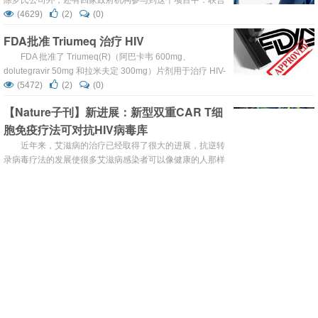
除罗氏公司外，还有四家政府机构参与到这个项目中：联合
国艾滋病预防中心UNAIDS 、克林顿健康顾问中心、艾滋病
(4629)
(2)
(0)
应急救援总统计划、国际艾滋病防治基金。罗氏将以合适的
FDA批准 Triumeq 治疗 HIV
价格为本项目提供TaqMan HIV-1 检测试剂盒。 在今年七月
份，罗氏就提出一个旨在提高艾滋病人的诊疗方案，本次
FDA 批准了 Triumeq(R)（阿巴卡韦 600mg、
联...
dolutegravir 50mg 和拉米夫定 300mg）片剂用于治疗 HIV-
1 感染。Triumeq 是 ViiV Healthcare 公司首个基于
(5472)
(2)
(0)
dolutegravir 固定复方制剂，将整合酶链转移抑制剂
【Nature子刊】新进展：新型双重CAR T细
（INSTI）dolutegravir 与核苷逆转录酶抑制剂阿巴卡韦和拉
胞免疫疗法可对抗HIV病毒库
米夫定合而为一，提供了单...
近年来，艾滋病的治疗已经取得了很大的进展，抗逆转
录病毒疗法的发展使很多艾滋病感染者可以像健康的人那样
生活，但是谈到根治艾滋病还是遥不可及。研究人员们一直
(4704)
(8)
(0)
在进行各方面的尝试，包括HIV疫苗，希望可以帮助艾滋病
【新发现】临床试验显示HIV药物对COVID-
感染者摆脱长期使用药物的困扰，实现功能性痊愈。
19无效
导言：先前有人指出，艾滋病药也能“救世”，或许对病
毒性肺炎有效。但因无临床试验结果，李兰娟两款荐药遭质
疑。研究人员就此展开了实验，结果显示HIV药物对COVID-
(4999)
(2)
(0)
19可能并没有明显效果。 中国的一组医生和研究人员发
重磅！柳叶刀正式发文：确认世界上第 2 例
现，对HIV感染者有效的药物对COVID-19无效。该小组在
HIV 治愈案例
《新英格兰医学杂志》上发表的论文中，介绍了他们对中国