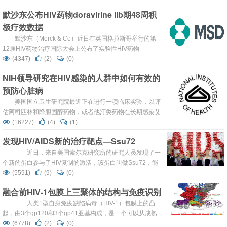
Effector Cells usingCRISPR/Cas9”)。团队首次利用
默沙东公布HIV药物doravirine IIb期48周积
CRISPR/Cas技术对来自临床病人的造血干细胞和T细胞...
极疗效数据
默沙东（Merck & Co）近日在英国格拉斯哥举行的第
12届HIV药物治疗国际大会上公布了实验性HIV药物
doravirine一项IIb期临床试验的48周积极数据，doravirine
(4347)
(2)
(0)
是一种实验性新一代非核苷类逆转录酶抑制剂（NNRT）。
NIH领导研究在HIV感染的人群中如何有效的
此前，默沙东已在第21届逆转录病毒和机会性感染大会
预防心脏病
（CROI 2014）公布了该项IIb期临床试验的24周疗效和安
全性数据。截至目前，doravirine...
美国国立卫生研究院最近正在进行一项临床实验，以评
估阿司匹林和降胆固醇药物，或者他汀类药物在长期感染艾
滋病的患者中对于预防心血管疾病的作用。在这些艾滋病患
(16227)
(4)
(1)
者中，包括了接受抗逆转录病毒疗法（ART）以及没有ART
发现HIV/AIDS新的治疗靶点—Ssu72
疗法也能限制病毒的精英感染者，其患有心脏病和中风的风
险都比普通人群高。这项研究是由NIH的国家过敏和传染病
近日，来自美国索尔克研究所的研究人员发现了一
研究所（NIAID）资助进行的。 “随着抗逆转录病毒疗法
个新的蛋白参与了HIV复制的激活，该蛋白叫做Ssu72，能
的显著成效，艾滋...
够唤醒HIV-1，表明靶向该蛋白或能够抑制病毒的复制。本
(5591)
(9)
(0)
研究成果题为“A gene-specific role for the Ssu72 RNAPII
融合前HIV-1包膜上三聚体的结构与免疫识别
CTD phosphatase in HIV-1 Tat transactivation”于近...
人类1型自身免疫缺陷病毒（HIV-1）包膜上的凸
起，由3个gp120和3个gp41亚基构成，是一个可以从成熟
未配位状态，历经受体绑定中间体，变成融合后状态，从而
(6778)
(2)
(0)