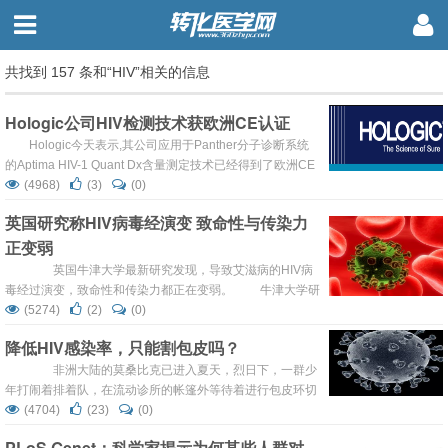
共找到 157 条和“HIV”相关的信息
Hologic公司HIV检测技术获欧洲CE认证
Hologic今天表示,其公司应用于Panther分子诊断系统
的Aptima HIV-1 Quant Dx含量测定技术已经得到了欧洲CE
产品认证。 这项新的测定技术应用了Hologic的实时转录中
(4968)
(3)
(0)
止放大技术，该技术在欧洲的认证，标志着Hologic公司已
英国研究称HIV病毒经演变 致命性与传染力
经进入了欧洲病毒载量市场。根据公司的相关声明，Aptima
正变弱
hiv-1定量Dx化验技术是第一个满足了诊断和治疗监测双重
要...
英国牛津大学最新研究发现，导致艾滋病的HIV病
毒经过演变，致命性和传染力都正在变弱。 牛津大学研
究团队发现，HIV病毒在适应人体免疫系统的过程中，正在
(5274)
(2)
(0)
被“削弱”。 研究称，这将让HIV病毒用更多的时间才能
降低HIV感染率，只能割包皮吗？
导致艾滋病，HIV病毒的演变可能有助于人类控制艾滋病流
行的努力。 一些病毒学家认为，随着HIV病毒持续演
非洲大陆的莫桑比克已进入夏天，烈日下，一群少
变，可能最终变得“几乎无害”。 目前全世界有3500多万
年打闹着排着队，在流动诊所的帐篷外等待着进行包皮环切
人感染H...
手术（Circumcision）。 15岁的Helio（赫利奥）正在
(4704)
(23)
(0)
队伍里和他的小伙伴们打着扑克。一年前，他的朋友死于
PLoS Genet：科学家揭示为何某些人群对