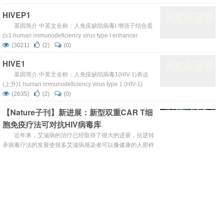
属离子结合 参与：转录| 调控转录, DNA依赖 OMIM/位置：
HIVEP1
143054 6q23-q24 ...
基因简介 中英文全称：人免疫缺陷病毒I 增强子结合蛋
白1 human immunodeficiency virus type I enhancer
binding protein 1 分布：核 活性：DNA结合|锌离子结合|金
(3021)
(2)
(0)
属离子结合 参与：转录| 调控转录, DNA依赖 OMIM/位置：
HIVE1
194540 6p24-p22.3 ...
基因简介 中英文全称：人免疫缺陷病毒1(HIV-1)表达
(上升)1 human immunodeficiency virus type 1 (HIV-1)
expression (elevated) 1 OMIM/位置：143055 12q11-
(2635)
(2)
(0)
q13.3 ...
【Nature子刊】新进展：新型双重CAR T细
胞免疫疗法可对抗HIV病毒库
近年来，艾滋病的治疗已经取得了很大的进展，抗逆转
录病毒疗法的发展使很多艾滋病感染者可以像健康的人那样
生活，但是谈到根治艾滋病还是遥不可及。研究人员们一直
(4700)
(8)
(0)
在进行各方面的尝试，包括HIV疫苗，希望可以帮助艾滋病
【新发现】临床试验显示HIV药物对COVID-
感染者摆脱长期使用药物的困扰，实现功能性痊愈。
19无效
导言：先前有人指出，艾滋病药也能“救世”，或许对病
毒性肺炎有效。但因无临床试验结果，李兰娟两款荐药遭质
疑。研究人员就此展开了实验，结果显示HIV药物对COVID-
(4994)
(2)
(0)