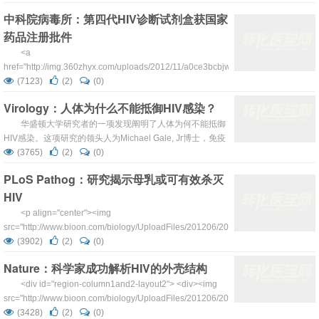
身上，如若不进行治疗，其中只有65%的感染者能够度过自
中科院病毒所：第四代HIV诊断试剂盒获国家
己的1岁生日，能够活到2岁的少于一半。 卫生部艾滋病专
药品注册批件
家咨询委员会委员桂希恩曾公布一项研究数据：出生时未检
测出艾滋病的婴儿而后天被艾滋母亲感染的比例为9%～
<a
16%。这些数据意味...
href="http://img.360zhyx.com/uploads/2012/11/a0ce3bcbjw1dynor3kcfzj.jpg">
<img class="aligncenter size-full wp-image-5544"
(7123)
(2)
(0)
title="a0ce3bcbjw1dynor3kcfzj" src=&...
Virology：人体为什么不能抵御HIV感染？
华盛顿大学研究者的一项发现阐明了人体为何不能抵御
HIV感染。这项研究的领头人为Michael Gale, Jr博士，免疫
学系的一位教授，研究结果将在8月份出版的纸质版《病毒
(3765)
(2)
(0)
学杂志》上作为封面文章发表。 研究者发现：病毒案蛋白
PLoS Pathog：研究揭示母乳或可有效杀灭
Vpu（HIV感染过程中产生）可直接干扰免疫反应蛋白IRF3
HIV
的作用，从而抑制免疫系统抵御病毒感染的作用。文章第一
作者，Brian Doehle博士后研究员说：“通...
<p align="center"><img
src="http://www.bioon.com/biology/UploadFiles/201206/2012061619491758.jpg"
alt="" width="400" height="251" border=&quo...
(3902)
(2)
(0)
Nature：科学家成功解析HIV的外壳结构
<div id="region-column1and2-layout2"> <div><img
src="http://www.bioon.com/biology/UploadFiles/201206/2012060519434016.jpg"
alt="" width="419" he...
(3428)
(2)
(0)