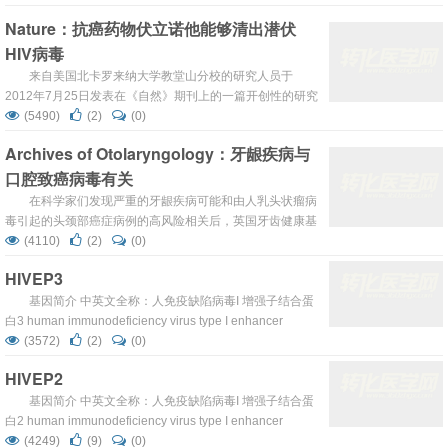
Nature：抗癌药物伏立诺他能够清出潜伏
HIV病毒
来自美国北卡罗来纳大学教堂山分校的研究人员于
2012年7月25日发表在《自然》期刊上的一篇开创性的研究
论文，证实一种能够被用来治疗某些类型淋巴瘤的去乙酰化
(5490)
(2)
(0)
酶抑制剂药物---伏立诺他(vorinostat)---能够清出病人体内潜
Archives of Otolaryngology：牙龈疾病与
伏的HIV病毒。 研究人员开展一系列实验来评价这种药物激
口腔致癌病毒有关
活和破坏潜伏的HIV病毒的潜力。起初，测量CD4+ T细胞中
的活跃HIV病毒水平的实验室实验表明伏立诺他脱去这...
在科学家们发现严重的牙龈疾病可能和由人乳头状瘤病
毒引起的头颈部癌症病例的高风险相关后，英国牙齿健康基
金会正寻求对民众口腔健康的教育。这项研究发现HPV阳性
(4110)
(2)
(0)
的肿瘤病人有着相当高的骨丢失，同HPV阴性的肿瘤病人相
HIVEP3
比较，这是严重龈疾病发展的一个关键性因素。 最新的数据
显示在英国有超过6000人罹患口腔癌，并有几乎2000人因
基因简介 中英文全称：人免疫缺陷病毒I 增强子结合蛋
此丧命。HPV成为该病越来越重要的病因，专家们指出在未
白3 human immunodeficiency virus type I enhancer
来10年内，他将作为...
binding protein 3 分布：核 活性：核酸结合|锌离子结合|转
(3572)
(2)
(0)
录激活因子|金属离子结 合 参与：正调控转录 OMIM/位置：
HIVEP2
606649 1p34 ...
基因简介 中英文全称：人免疫缺陷病毒I 增强子结合蛋
白2 human immunodeficiency virus type I enhancer
binding protein 2 分布：核 活性：DNA结合|锌离子结合|金
(4249)
(9)
(0)