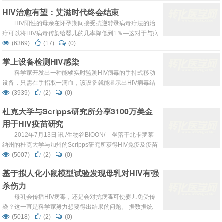
内检测出HIV病毒。这一迹象并未说明HIV患者已被治愈，
HIV治愈有望：艾滋时代终会结束
而令人振奋的是，接受药物治疗后的数月内HIV病毒并没有
在血液中反弹式增长。 布里格姆妇女医院的Henrich 和
HIV阳性的母亲在怀孕期间接受抗逆转录病毒疗法的治
Danie...
疗可以将HIV病毒传染给婴儿的几率降低到1％—这对于与病
毒抗争长达数十年的人类来说，无疑已经是一个巨大的成
(6369)
(17)
(0)
功。今年三月，有研究发现“密西西比婴儿”在出生后几小时
掌上设备检测HIV感染
的积极治疗后，其身上携带的艾滋病毒可以被清除，研究人
员希望通过对这些婴儿的研究，可以获得人类健康的一个新
科学家开发出一种能够实时监测HIV病毒的手持式移动
开始。 6月29日，两年一...
设备，只需在手指取一滴血，该设备就能显示出HIV病毒结
果。相关文章发表在近期的Clinical Chemistry上。该技术能
(3939)
(2)
(0)
够面向偏远乡村，进行快速方便的诊断。 全世界HIV感染者
杜克大学与Scripps研究所分享3100万美金
有近三千四百万，而68%感染者居住在撒哈拉以南非洲，第
用于HIV疫苗研究
二大聚集区是东亚和东南亚。这些区域的很多HIV感染者无
法进行诊断...
2012年7月13日 讯 /生物谷BIOON/ -- 坐落于北卡罗莱
纳州的杜克大学与加州的Scripps研究所获得HIV免疫及疫苗
研究中心的资助，第一年的资助总额为3100万美金。这一
(5007)
(2)
(0)
资助将会是一个长期的计划，用于提供资金供杜克大学与
基于拟人化小鼠模型试验发现母乳对HIV有强
Scripps研究所寻找出新的HIV疫苗。 这一计划预计将维持
杀伤力
超过6年的时间，资助总额预计将达到1.86亿美元，这无疑
将大幅度推进HIV疫苗的研发进程。美国国家...
母乳会传播HIV病毒，还是会对抗病毒可使婴儿免受传
染？这一直是科学家努力想要得出结果的问题。 据数据统
计，超过15%的新发艾滋病病毒（HIV）感染发生在婴幼儿
(5018)
(2)
(0)