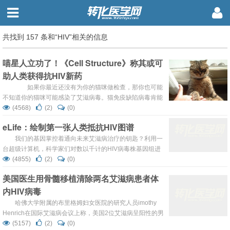
共找到 157 条和“HIV”相关的信息
喵星人立功了！《Cell Structure》称其或可
助人类获得抗HIV新药
如果你最近还没有为你的猫咪做检查，那你也可能
不知道你的猫咪可能感染了艾滋病毒。猫免疫缺陷病毒肯能
会引起猫咪致病，其症状类似感染HIV病毒后的症状。但是
(4568)
(2)
(0)
科学家认为这是研究抗HIV新药的一种契机。 猫咪会怎
eLife：绘制第一张人类抵抗HIV图谱
么帮助人们抗击艾滋病呢？不管是猫免疫缺陷病毒（FIV)还
是人免疫缺陷病毒都会依赖一种称为整合酶的蛋白，这种整
我们的基因掌控着通向未来艾滋病治疗的钥匙？利用一
合酶先嵌入到病毒的D...
台超级计算机，科学家们对数以千计的HIV病毒株基因组进
行了分析，生成了第一张人类抵抗AIDS的图谱。 通往未来
(4855)
(2)
(0)
艾滋病治疗的钥匙有可能就藏在我们自身的基因之中。每个
美国医生用骨髓移植清除两名艾滋病患者体
受到HIV感染的人都会采用一些防御策略，一些人甚至根本
内HIV病毒
没有接受任何的治疗但却成功地遏制住了病毒。这种免疫系
统斗争会在病毒内留下它...
哈佛大学附属的布里格姆妇女医院的研究人员imothy
Henrich在国际艾滋病会议上称，美国2位艾滋病呈阳性的男
性患者接受骨髓移植后停止抗逆转录药物治疗，却没有在体
(5157)
(2)
(0)