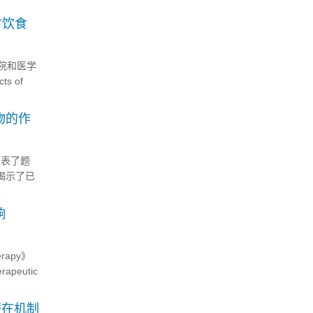
时饮食
学院和医学
s of
物的作
发表了题
本研究揭示了已
响
rapy》
rapeutic
潜在机制