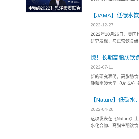
获整体解决方案
https://bmcmedicine.b
【我的2022】恩泽康泰联合
创始人李志：开放与合作，
【JAMA】低碳水
深耕外泌体技术开发与临床
2022-12-27
转化，为创新药研发提供坚
2022年10月26日，美
实的肩膀！
研究发现，与正常饮食组
低。结果表明，坚持低碳
https://jamanetwork.com/
惊！长期高脂肪饮
2022-07-11
新的研究表明，高脂肪食
静和南澳大学（UniS
尿病与认知能力降低之间
研究团队在《Metabolic 
【Nature】低
的惊人抑制效果！
2022-04-28
这项发表在《Nature》上的研究
水化合物、高脂生酮饮食
β-羟基丁酸(BHB)，一种在