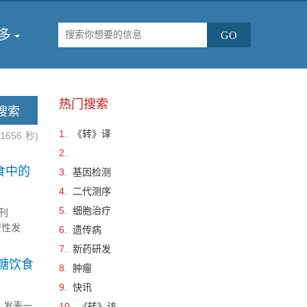
多
热门搜索
1.
《转》译
.1656
秒)
2.
食中的
3.
基因检测
4.
二代测序
5.
细胞治疗
刊
颠覆性发
6.
遗传病
分子机制
7.
新药研发
糖饮食
8.
肿瘤
9.
快讯
》发表一
10.
《转》访