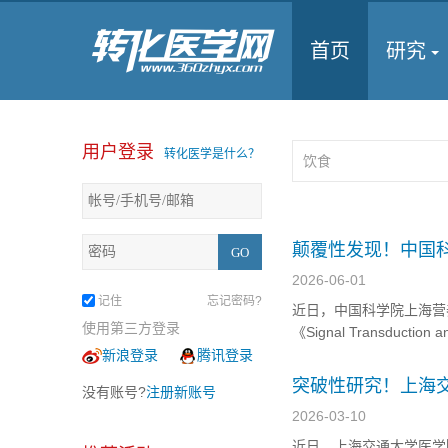
首页
研究
用户登录
转化医学是什么？
颠覆性发现！中国
果糖通过一种全新
2026-06-01
记住
忘记密码?
近日，中国科学院上海营
使用第三方登录
《Signal Transduc
现。研究团队首次阐明，
新浪登录
腾讯登录
抑制肝细胞癌的发展。这
突破性研究！上海
没有账号?
注册新账号
如何通过肠道菌群
2026-03-10
近日，上海交通大学医学院附