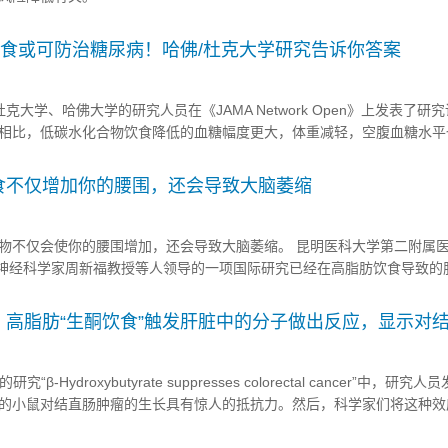
iomedcentral.com/articles/10.1186/s12916-022-02623-7 研究背景 01 越.
饮食或可防治糖尿病！哈佛/杜克大学研究告诉你答案
国杜克大学、哈佛大学的研究人员在《JAMA Network Open》上发表了研
相比，低碳水化合物饮食降低的血糖幅度更大，体重减轻，空腹血糖水平
水化合物饮食，可能是预防和治疗II型糖尿病的有效饮食方法。
journals/jaman...
食不仅增加你的腰围，还会导致大脑萎缩
物不仅会使你的腰围增加，还会导致大脑萎缩。 昆明医科大学第二附属
A）神经科学家周新福教授等人领导的一项国际研究已经在高脂肪饮食导致的
确立了明确的联系，认知能力降低包括发展为焦虑、抑郁和恶化的阿尔茨
Brain Disease》杂志上发表了他们的研究结果。 ...
碳水、高脂肪“生酮饮食”触发肝脏中的分子做出反应，显示对
“β-Hydroxybutyrate suppresses colorectal cancer”中，研究
的小鼠对结直肠肿瘤的生长具有惊人的抵抗力。然后，科学家们将这种效
肝脏中产生的对酮类饮食或饥饿作出反应的有机小分子。 https://www.natur