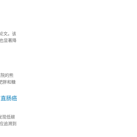
..
究论文。该
也显著降
医院的熊
肥胖和糖
海默病。
结直肠癌
人员发现低碳
应追溯到
e....