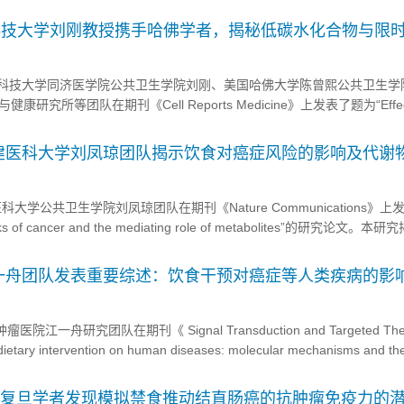
论文...
中科技大学刘刚教授携手哈佛学者，揭秘低碳水化合物与限
肠道微生物的显著影响
 华中科技大学同济医学院公共卫生学院刘刚、美国哈佛大学陈曾熙公共卫生
究所等团队在期刊《Cell Reports Medicine》上发表了题为“Effect
 diet and time-restricted eating on weight and gut microbi...
】福建医科大学刘凤琼团队揭示饮食对癌症风险的影响及代谢
医科大学公共卫生学院刘凤琼团队在期刊《Nature Communications》上
 risks of cancer and the mediating role of metabolites”的研究论文。
MIND的评分，与总体癌症风险之间关联的个体和中介作用。 ...
一舟团队发表重要综述：饮食干预对癌症等人类疾病的影
江一舟研究团队在期刊《 Signal Transduction and Targeted The
ary intervention on human diseases: molecular mechanisms and the
述，在这篇综述中，研究人员阐明了各种饮...
神！复旦学者发现模拟禁食推动结直肠癌的抗肿瘤免疫力的