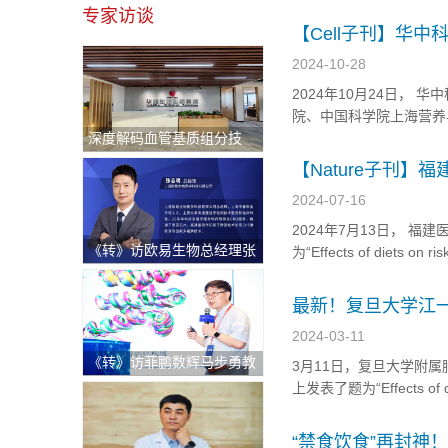
protein response”的研究
专家访谈
【Cell子刊】华
对肥胖成人体重和
2024-10-28
2024年10月24日，
院、中国科学院上海营养与健康研
深度解码血管基质组分技
healthy low-carbohydrate
术：重塑退行性骨关节炎治
【Nature子刊
疗新格局与医疗出海中东新
用
2024-07-16
机遇
2024年7月13日， 福建
《转》访欧易生物总经理张
为“Effects of diets on
志明：持续逆势快速增长！
鉴定代谢物在MEDAS和
破解科研服务"不可能三
最新！复旦大学江
角"的硬核逻辑
2024-03-11
《转》访菲鹏数辉马步勇教
3月11日，复旦大学附属肿瘤医院
授｜AI与分子模拟引领生物
上发表了题为“Effects of diet
医药创新，“构象选择机制”
potential”的重要综
开辟药物动态设计新纪元
“禁食饮食”再封