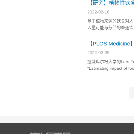
【研究】植物性饮
要！
2022-02-18
基于植物来源的饮食对人
入量可能与芬兰的普通饮
比较研究中发现，纯素食
物为基础的饮食的人群中也
【PLOS Medi
2022-02-09
挪威卑尔根大学的Lars F
“Estimating impact o
可以通过将饮食习惯从典
工肉类的摄...