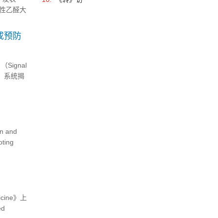
性乙醛大
开发出一
发肝病提
成预防
ignal
研究，系统揭
能导致后
 and
ting
icine》上
ed