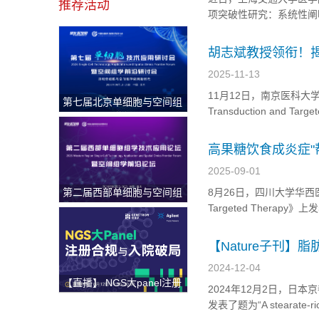
推荐活动
项突破性研究：系统性阐
量产生，从而驱动代谢相
种能高效清除乙醛的工程
胡志斌教授领衔！
供...
先天性心脏病新策
2025-11-13
11月12日，南京医科大
第七届北京单细胞与空间组
Transduction an
学研讨会
示了母体胆固醇水平与后
代心脏发育过程中Hedge
高果糖饮食成炎症"
2025-09-01
第二届西部单细胞与空间组
8月26日，四川大学华西医院
学论坛
Targeted Therapy》上发表了
effector T cell generation
【Nature子刊
2024-12-04
【直播】 NGS大panel注册
2024年12月2日，日本京都大学
合规与入院破局
发表了题为“A stearate-rich di