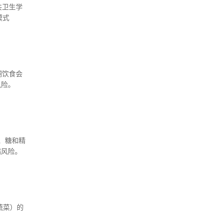
公共卫生学
模式
的关系。
酮饮食会
风险。
类、糖和精
病风险。
蔬菜）的