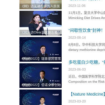
2023-11-06
《转》访无锡市第九人民医
院科教科主任赵刚
11月1日，复旦大学中山医院
Mimicking Diet Drives A
的研究论文，通过研究FM
“间歇性饮食”封神
《转》访Olink亚太副总裁
略
Andrea Ballagi博士：新一
2023-08-14
代蛋白组学如何加速精准医
8月8日，华中科技大学同济医学
疗新进程
dietary methionine depri
研究论文，研究发现在不
【我的2022】瑞普基因首席
多吃蛋白少吃糖，
技术官王涛：发挥BT+AI双
的影响
引擎特色优势，推进AI技术
2023-06-03
在精准医疗领域的临床落地
近日，中国医学科学院北京协和医学
Composition on the R
【我的2022】佰诺全景创始
蛋白质比例在遗传上降低
人焦磊：降低使用成本和难
【Nature Me
度，推动全景病理技术在中
国的临床转化落地
2023-03-20