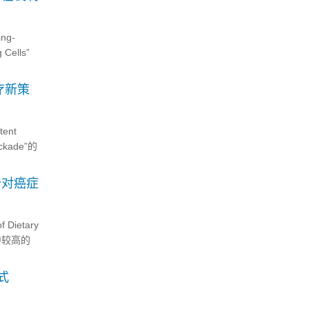
ng-
 Cells”
疗新策
ent
lockade”的
分对癌症
ietary
饮食中较高的
式