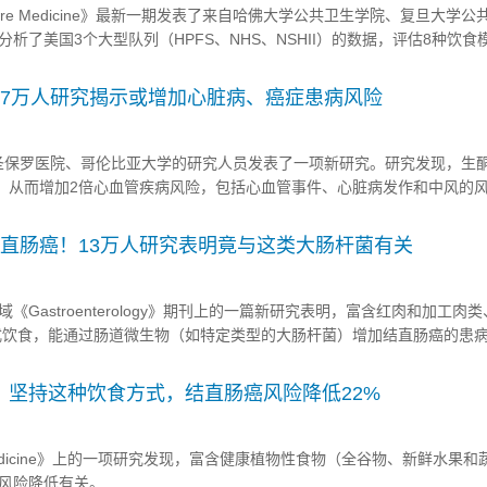
ature Medicine》最新一期发表了来自哈佛大学公共卫生学院、复旦大学
析了美国3个大型队列（HPFS、NHS、NSHII）的数据，评估8种饮食
HEI-2010、AMED、hPDI、DASH、DRRD、WCRF）与主要慢性疾病风险
！7万人研究揭示或增加心脏病、癌症患病风险
拿大圣保罗医院、哥伦比亚大学的研究人员发表了一项新研究。研究发现，生
高，从而增加2倍心血管疾病风险，包括心血管事件、心脏病发作和中风的
ut-ACC/Press-Releases/2023/03/05/15/07/Keto-Like-Diet-May-Be-Lin...
结直肠癌！13万人研究表明竟与这类大肠杆菌有关
Gastroenterology》期刊上的一篇新研究表明，富含红肉和加工肉
式饮食，能通过肠道微生物（如特定类型的大肠杆菌）增加结直肠癌的患
.org/article/S0016-5085(22)00672-2/fulltext?referrer=htt...
：坚持这种饮食方式，结直肠癌风险降低22%
edicine》上的一项研究发现，富含健康植物性食物（全谷物、新鲜水果和
风险降低有关。