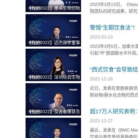
2023年3月13日，《N
【我的2022】墨卓生物创始
院团队的研究成果，研究分
人兼COO刘寒：日日精进，
（rEDIH、rEDIP、A
久久为功，把一个好的单细
https://www.nat...
警惕“生酮饮食法”
胞中国解决方案带给客户
2023-03-10
【我的2022】迈杰医学董事
2023年3月5日，加
长兼首席执行官张亚飞：数
引起“坏”胆固醇水平升
智化赋能商业模式转型，为
https://www.acc.org/Abo
客户提供更优质的伴随诊断
“西式饮食”会导致
整体解决方案
【我的2022】深圳绘云生物
2022-12-28
总经理林景超：专注慢病早
近日，发表在胃肠疾病领域《
筛类临床质谱检测产品，从
制谷物/碳水化合物的西
临床痛点出发，为临床医学
https://www.gastrojournal
检验解决更多难题
超17万人研究表明
【我的2022】艾吉泰康联合
创始人屈武斌：对技术精雕
2022-12-27
细琢，以客户应用场景为核
最近，发表在《BMC M
心，用特色服务提供基因捕
饮食与男性患结直肠癌的