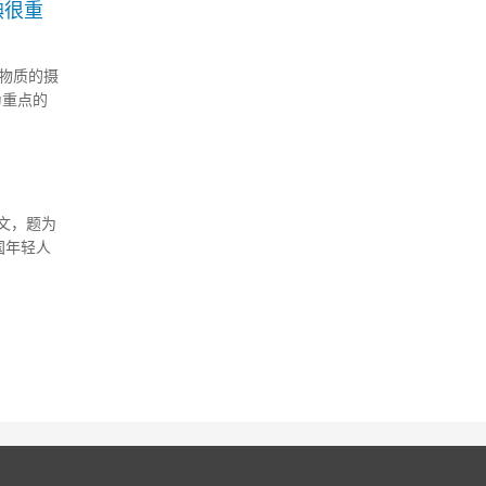
碘很重
物质的摄
为重点的
持更以植
论文，题为
明，美国年轻人
红肉和加