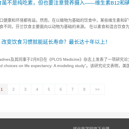
食虽不是纯吃素，但也要注意营养摄入——维生素B12和
口健康和环境都有益。然而，在以植物为基础的饮食中，某些维生素和矿
食不同，芬兰饮食主要面向以动物为基础的来源。 在以素食和混合饮食
的人群中，体内测量的叶酸摄入量和叶酸浓度较高，在一定程度上，在坚
是如此。相反，维生素B12和碘的摄入量减少。 在个体研究中，还发...
cine】改变饮食习惯就能延长寿命？最长达十年以上！
adnes及其同事于2月8日在《PLOS Medicine》杂志上发表了一项研究
f food choices on life expectancy: A modeling study”。该研究论文表
型的西方饮食转变为包括更多豆类、全谷物和坚果的优化饮食，同时减少
1
2
3
4
5
6
7
8
>>
转化医学网旗下品牌