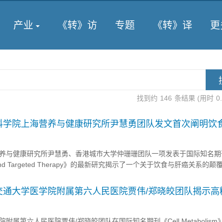
产业
《转》访
专题
《转》译
更
找到约
146
条结果 (用时
0
科学院上海营养与健康研究所尹慧勇团队发文首次阐明饮
的分子机制抑制肝细胞癌的发展
养与健康研究所尹慧勇、香港城市大学仲珊珊团队一项发表于国际知名期
tion and Targeted Therapy》的最新研究揭示了一个关于饮食与肝癌关系的
在特定条件下，饮食中的果糖并非肝癌的“帮凶”，反而能通过一种全新的
一发现不仅解开了长期以来流行病学与动物实验数据之间的矛盾...
交通大学医学院附属第六人民医院贾伟/郑晓皎团队揭示高
加速脂肪肝恶化，开发工程益生菌
属第六人民医院贾伟/郑晓皎团队在国际知名期刊《Cell Metabolism