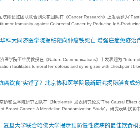
缪长虹团队联合刘荣花团队在《Cancer Research》上发表题为“Fasti
ntitumor Immunity against Colorectal Cancer by Reducing IgA-Producing
D诱导的代谢重编程在激活结直肠癌（CRC）抗肿瘤免疫中的...
！华科大同济医学院揭秘靶向肿瘤铁死亡 增强癌症免疫治
院王维民教授在《Nature Communications》上发表题为 “Intermitt
vation facilitates tumoral ferroptosis and synergizes with checkpoint b
使用合成药物的情况下，间歇性饮食蛋...
“抗癌饮食”实锤了？北京协和医学院最新研究揭秘膳食成
院研究团队在《Nutrients》发表研究论文“The Causal Effect of D
isk of Breast Cancer: A Mendelian Randomization Study”，研究表明
了患乳腺癌的风险，而较高的相对糖摄入量则增加了患乳腺癌的风险。 ...
dicine】复旦大学联合哈佛大学揭示预防慢性疾病的最佳饮食模