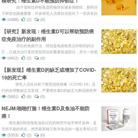
模研究：维生素D不能预防抑郁症！
由于现有抗抑郁焦虑药物存在诸多局限性，新药分
子研发也困难重重，许多研究人员将目光投向了一些具有抗
抑郁焦虑潜力的新型治疗手段上，如维生素D。 维生素
(4388)
(2)
(0)
D是一类脂溶性维生素，在钙磷稳态及骨健康的维护中起着
【研究】新发现：维生素D可以帮助预防癌
重要的生理作用。此外，维生素D在免疫调节、氧化应激及
症免疫治疗的副作用
神经可塑性中也扮演着重要角色，而这些生理进程与抑郁焦
虑关系密切。 &em...
癌症的免疫疗法，特别是免疫检查点抑制剂的治
疗，已成为治疗某些类型癌症的重要组成部分，并为一些患
者提供了持续的缓解。免疫检查点抑制剂是一种可以解除免
(4822)
(2)
(0)
疫系统“刹车”的药物，有助于识别和攻击癌细胞。免疫检查
【新发现】维生素D的缺乏或增加了COVID-
点抑制剂被批准用于治疗一些患者的多种癌症，包括乳腺
19的死亡率
癌、膀胱癌、宫颈癌、结肠癌、头颈癌、肝癌、肺癌、皮肤
癌、胃癌和直肠癌等。 除了这些疗...
研究人员在分析了新型冠状病毒（COVID-19）流
行的全球数据之后发现，严重维生素D的缺乏与新冠致死率
之间存在着很强的相关性。 美国西北大学领导的研究团
(5691)
(8)
(0)
队对来自中国、法国、德国、意大利、伊朗、韩国、西班
NEJM:啪啪打脸！维生素D及鱼油不能防
牙、瑞士、英国和美国的医院和诊所的数据进行了统计分
癌！
析。 PC随着时间的推移比较了COVID-...
维生素D和深海鱼油在以往的研究中似乎神乎其神，是
无所不能的所在，然而新英格兰医学杂志的一篇文章却让它
们实力打脸。研究表明，健康人服用深海鱼油，并没有降低
(5353)
(2)
(0)