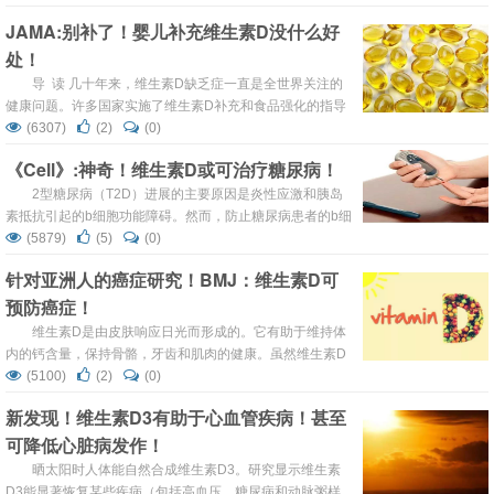
心脏或癌症风险的能力，维生素D也是一样。这究竟是怎么
JAMA:别补了！婴儿补充维生素D没什么好
回事呢？下面就让小转带大家来看一看吧！ 调查显示，美国
处！
超过一半的成年人食用膳食补充剂。然而，近日一项新的研
究结果表明：维生...
导 读 几十年来，维生素D缺乏症一直是全世界关注的
健康问题。许多国家实施了维生素D补充和食品强化的指导
方针，但预防措施不够充分。自20世纪20年代以来，维生
(6307)
(2)
(0)
素D被认为在预防和治疗佝偻病方面是有效的，但对骨骼健
《Cell》:神奇！维生素D或可治疗糖尿病！
康的最佳补充仍然不清楚，关于维生素D对婴儿骨骼的影响
的数据很少。由于感染是幼儿期发病率的主要原因，因此维
2型糖尿病（T2D）进展的主要原因是炎性应激和胰岛
生素D补充的...
素抵抗引起的b细胞功能障碍。然而，防止糖尿病患者的b细
胞耗竭是治疗的主要挑战。研究人员明确了维生素D受体
(5879)
(5)
(0)
（VDR）是炎症和b细胞存活的关键调节剂。溴代域蛋白
针对亚洲人的癌症研究！BMJ：维生素D可
BRD7和BRD9替代识别VDR中的乙酰化赖氨酸。 机制上，
预防癌症！
配体促进VDR与PBAF的结合，从而影响染色质可及性和增
强全基因组...
维生素D是由皮肤响应日光而形成的。它有助于维持体
内的钙含量，保持骨骼，牙齿和肌肉的健康。虽然维生素D
对骨疾病的益处众所周知，但越来越多的证据表明，其益处
(5100)
(2)
(0)
可能不仅仅局限于骨科类的疾病，维生素D也有益于慢性疾
新发现！维生素D3有助于心血管疾病！甚至
病，甚至癌症。以往的一些研究结果就提示维生素D与总日
可降低心脏病发作！
癌症发病率呈中度逆相关。 但是这些研究针对的人群大多是
都是欧美人种，鲜有针对亚洲人的关于维生素D与癌症的分
晒太阳时人体能自然合成维生素D3。研究显示维生素
析...
D3能显著恢复某些疾病（包括高血压、糖尿病和动脉粥样