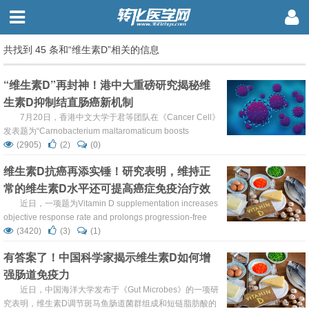
共找到 45 条和“维生素D”相关的信息
“维生素D”再封神！港中大重磅研究揭秘维
生素D抑制结直肠癌新机制
7月20日，香港中文大学于君等团队在《Cancer Cell》
发表题为“Carnobacterium maltaromaticum boosts
intestinal vitamin D production to suppress colorectal
(2905)
(2)
(0)
cancer in female mice”的研究论文，研究发现麦芽糖梭菌以
维生素D抗癌再添实锤！研究表明，维持正
雌激素依赖的方式定植在肠道中，并与其他微生物一起增加
常的维生素D水平还可提高癌症免疫治疗效
肠道维生素...
果
近日，一项题为Vitamin D supplementation increases
objective response rate and prolongs progression-free
time in patients with advanced melanoma undergoing
(3420)
(3)
(1)
anti-PD1 therapy发布于《Cancer》，研究表明，对于接受
有答案了！中国科学家揭示维生素D如何增
抗 PD-1 免疫疗法的...
强肠道免疫力
近日，中国海洋大学发布于《Gut Microbes》的一项研
究表明，维生素D调节斑马鱼肠道菌群组成和短链脂肪酸的