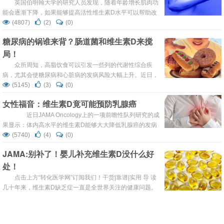
为了一种防癌抗癌的绝佳药物...
英国伯明翰大学的研究人员发现，随着年龄增长肌肉功
能会逐渐下降，如果能够提高活性维生素D水平可以帮助改
善肌肉强度。该团队希望这项发现能够对补充剂研究的设计
(4807)
(2)
(0)
有所启示，并可以解答保持肌肉健康所需的最优维生素D水
糖尿病的锅谁来背？肠道菌和维生素D来搅
平的问题。 该研究发表在2月15日的《Plos One）》上。过
局！
去有研究发现，肌肉质量缺乏与惰性维生素D的水平相关。
该研究基于一种先进的技术，这种技术使得研究人...
众所周知，高脂饮食可以引发一些列的代谢性综合疾
病，尤其会使糖尿病和心脏病的发病风险大幅上升。近日，
来自中国四川大学和美国Cedars-Sinai医疗中心的科学家发
(5145)
(3)
(0)
现，维生素D缺乏是小鼠患上这类高脂饮食诱发代谢综合症
女性福音：维生素D竟可能预防乳腺癌
的必要条件，在小鼠患上代谢综合症的过程中，小鼠肠道菌
群会发生不同程度的菌群紊乱。 如果这一发现同样能够在人
近日JAMA Oncology上的一项前瞻性队列研究的成
体中得到验证，那么日光浴和维生素...
果显示：体内高水平的维生素D能够大大降低乳腺癌的发病
率和致死率，这种现象在绝经前期的妇女身上表现的尤为显
(5740)
(4)
(0)
著。而体内25羟维生素D（25OHD）水平低的女性患上晚
JAMA:别补了！婴儿补充维生素D没什么好
期肿瘤和三阴性癌症的风险增高。 多种癌症的发生与维
处！
生素D缺乏相关 。然而，相关研究人员对维生素D水平与乳
腺癌发生率的相关性进行了流行病学研究和荟萃分析，其结
点击上方“转化医学网”订阅我们！干货|靠谱|实用 导 读
果的出入相差很大。...
几十年来，维生素D缺乏症一直是全世界关注的健康问题。
许多国家实施了维生素D补充和食品强化的指导方针，但预
(6307)
(2)
(0)
防措施不够充分。自20世纪20年代以来，维生素D被认为在
《Cell》:神奇！维生素D或可治疗糖尿病！
预防和治疗佝偻病方面是有效的，但对骨骼健康的最佳补充