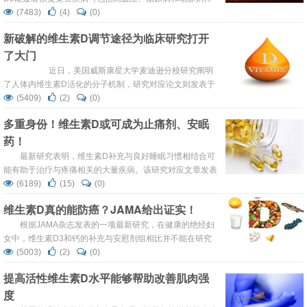
硬化）引起的心血管系统损害。维生素D3补充剂也可通过
(7483)
(4)
(0)
非处方途径获得。 这项研究由Marvin & Ann Dilley杰出教授
新破解的维生素D调节途径为临床研究打开
Tadeusz Malinski博士及两名研究生Alamzeb Khan和
了大门
Hazem Dawoud开展，已发表在《国际纳米医学杂志》。
...
近日，美国威斯康星大学麦迪逊分校研究阐明
了人体内维生素D活化的分子机制，研究对应论文则发表于
最新上线的Journal of Biological Chemistry,题为“A kidney-
(5409)
(2)
(0)
specific genetic control module in mice governs endocrine
多重身份！维生素D或可成为止痛剂、安眠
regu...
药！
最新研究表明，维生素D补充与良好睡眠习惯相结合可
能有助于治疗与疼痛相关的大量疾病。该研究对应文章发表
于最新出版的Journal of Endocrinology杂志，名为The
(6189)
(15)
(0)
interfaces between vitamin D, sleep and pain。指出人类
维生素D真的能防癌？JAMA给出证实！
维生素D摄入与吸收水平与优质的睡眠质量可以帮助包括关
节炎，月经痉挛和慢性背痛等疾病的治疗。 ...
根据JAMA杂志发表的一项最新研究，在健康的绝经妇
女中，维生素D3和钙的补充与安慰剂组相比并不能在研究
观察的4年中显著降低这些妇女的癌症发病风险。 先前的研
(5003)
(2)
(0)
究发现，大约40%的美国人口会在他们生命中的某个时刻确
提高活性维生素D水平能够帮助改善肌肉强
诊癌症。同时，先前的研究认为维生素D的低摄入可能会增
度
加多种癌症的发病风险。这些研究让维生素D看起来似乎成