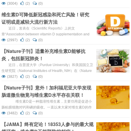
产生，调节抗菌肽的产生，从而增强免疫力。
(3004)
(2)
(0)
https://pubmed.ncbi.nlm.nih.gov/36879441/ 维生素D摄入
维生素D可降低新冠感染和死亡风险！研究
与肠道微生物群 01 很多研究切实指出，维生素D的摄入与
证明或是减轻大流行新方法
肠...
近日，发表在《Scientific Reports》上的文
章“Association between vitamin D supplementation and
COVID-19 infection and mortality”，阐明了维生素D 与
(2997)
(2)
(0)
COVID-19 感染和死亡率之间的关联。作为一种安全、广泛
【Nature子刊】适量补充维生素D能够抗
可用且负担得起的治疗方法，维生素 D 可能有助于减轻
炎，包括新冠肺炎！
COVID-19 大流行的严重...
近日，在普渡大学（Purdue University）和美国国立卫
生研究院（National Institutes of Health, NIH）在《Nature
Immunology》上联合发表了一项研究，名为“Autocrine
(3827)
(2)
(0)
vitamin D signaling switches off pro-inflammatory
【Nature子刊】意外！加利福尼亚大学发现
programs of TH1 cells”。 ...
肠道微生物竟与维生素D水平存在关联！
维生素D是一种脂溶性维生素，主要功用是促进小
肠粘膜细胞对钙和磷的吸收。一直以来大家对维生素D的作
用只停留在补钙上，殊不知，它对肠道菌群也有作用。
(3482)
(2)
(0)
最近有项新研究发现生素D对肠道菌群的作用以及对免疫的
【JAMA】终有定论！18353人参与的最大规
影响。 这项新研究由加利福尼亚大学圣地亚哥分校的研
究人员进行，并于近日发表在《...