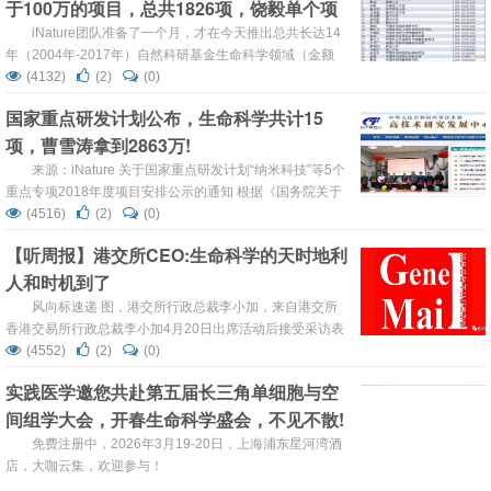
于100万的项目，总共1826项，饶毅单个项
篇（含合作一篇），浙江大学5篇，清华大学4篇等，共计
34篇。 ...
目达1200万，位列第二（值得收藏）
iNature团队准备了一个月，才在今天推出总共长达14
年（2004年-2017年）自然科研基金生命科学领域（金额
>100万）项目的系统分析。为什么要选择大于100万的项
(4132)
(2)
(0)
目，主要是100万以上，一般属于重大科研项目，意义非常
国家重点研发计划公布，生命科学共计15
重大，在某种程度上能代表中国生命科学领域的发展方向。
项，曹雪涛拿到2863万!
经过检索，我们发现总共有1826项生命科学领域的项目经
费大于100...
来源：iNature 关于国家重点研发计划“纳米科技”等5个
重点专项2018年度项目安排公示的通知 根据《国务院关于
改进加强中央财政科研项目和资金管理的若干意见》（国发
(4516)
(2)
(0)
[2014]11号）、《国务院关于深化中央财政科技计划（专
【听周报】港交所CEO:生命科学的天时地利
项、基金等）管理改革方案的通知》（国发[2014]64号）、
人和时机到了
《科技部、财政部关于印发<国家重点研...
风向标速递 图，港交所行政总裁李小加，来自港交所
香港交易所行政总裁李小加4月20日出席活动后接受采访表
示，港交所4月24日关市后，会正式公布整体改革和新规
(4552)
(2)
(0)
则，并于4月30日开始接受上市申请，有多家内地药企正准
实践医学邀您共赴第五届长三角单细胞与空
备排队赴港上市。他坦言，“对今天生物科技、生命科学领
间组学大会，开春生命科学盛会，不见不散!
域来说，我们觉...
免费注册中，2026年3月19-20日，上海浦东星河湾酒
店，大咖云集，欢迎参与！
(1478)
(2)
(0)