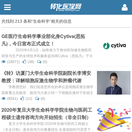
共找到 213 条和“生命科学”相关的信息
GE医疗生命科学事业部化身Cytiva(思拓
凡)，今日宣布正式成立！
2020年4月1日，始终致力于推动和加速生物医药
研发与生产的全球技术和服务提供商Cytiva（思拓凡）于今
日宣布正式成立。Cytiva（思拓凡）的前身是GE医疗生命科
(19071)
(38)
(0)
学事业部，现在隶属于丹纳赫集团旗下的生命科学平台，在
《转》访厦门大学生命科学院副院长李博安
全球40多个国家拥有近7000名员工。 Cytiva（思拓
教授：详解细胞应激生物学和肿瘤代谢
凡）首席执行官Emmanuel Ligner表...
李教授您好，我们知道您所在的单位是细胞应激生物学
国家重点实验室，能否为大家介绍一下细胞应激对于疾病主
要有哪些作用？实验室目前的重点工作是什么？ 李教授：首
(9541)
(12)
(0)
先谈一下什么是细胞应激，所谓细胞应激是指细胞在处于不
2020年复旦大学生命科学学院生物与医药工
利环境和遇到有害刺激时所产生的防御或者适应性反应。这
程硕士遗传咨询方向开始招生（非全日制）
种作用是在进化中逐渐形成，应激导致的选择性压力有益于
物种的进化。然而当有害刺激超出细胞的应对能...
复旦大学生命科学学院-2020年生物与医药工程硕士
（非全日制）遗传咨询方向隆重招生 在基因组时代背景下，