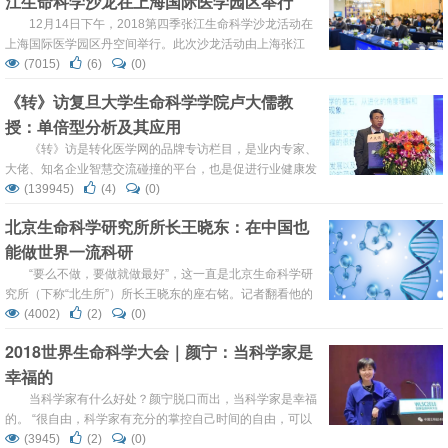
江生命科学沙龙在上海国际医学园区举行
12月14日下午，2018第四季张江生命科学沙龙活动在
上海国际医学园区丹空间举行。此次沙龙活动由上海张江
（集团）有限公司主办、上海国际医学园区集团有限公司、
(7015)
(6)
(0)
上海张江生物医药基地开发有限公司共同承办。 本次沙龙
《转》访复旦大学生命科学学院卢大儒教
以“转化，回归临床价值”为主题，由来自在基础研究和新技
授：单倍型分析及其应用
术实践方面做出卓越成绩的专家、企业家、临床医生和政府
领导代表共聚一堂，围绕“科研临床转化模式”，“临床价...
《转》访是转化医学网的品牌专访栏目，是业内专家、
大佬、知名企业智慧交流碰撞的平台，也是促进行业健康发
展的重要力量，《转》访致力于打造转化医学领域最知名的
(139945)
(4)
(0)
专家访谈栏目。 我们有幸于第一届中国临床分子诊断大会期
北京生命科学研究所所长王晓东：在中国也
间请到复旦大学生命科学学院卢大儒教授接受采访，卢大儒
能做世界一流科研
教授作为此次大会的主席，多年来作为分子诊断领域的研究
者，他也在本次大会主论坛上做了题为《单倍型分...
“要么不做，要做就做最好”，这一直是北京生命科学研
究所（下称“北生所”）所长王晓东的座右铭。记者翻看他的
履历，发现其人生轨迹正如这一座右铭所言，无论做管理还
(4002)
(2)
(0)
是科研，都力求做到一流。 近日，鉴于其对推动北京市生命
2018世界生命科学大会｜颜宁：当科学家是
科学技术和生物医药产业发展的贡献，王晓东获得第三届北
幸福的
京市华侨华人“京华奖”。 自2003年起，王晓东负责筹建北生
所。作...
当科学家有什么好处？颜宁脱口而出，当科学家是幸福
的。 “很自由，科学家有充分的掌控自己时间的自由，可以
自主安排工作和休闲时间，这也是很多科学家之所以放弃高
(3945)
(2)
(0)