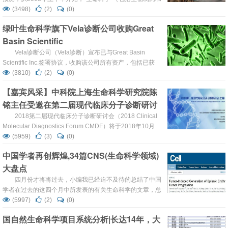
医疗技术领域）的兼并和收购（M＆A）数量将远远超过去
(3498)
(2)
(0)
年2000亿美元的年度交易量。 事实果真如此！与去年同期
绿叶生命科学旗下Vela诊断公司收购Great
相比，2018年1月至5月期间生物技术交易数量增加了一倍
Basin Scientific
以上，由21...
Vela诊断公司（Vela诊断）宣布已与Great Basin
Scientific Inc.签署协议，收购该公司所有资产，包括已获
FDA认证的用于多重诊断平台的6大微生物检测产品，以及
(3810)
(2)
(0)
位于美国犹他州盐湖城的研发及生产基地。Vela诊断总部位
【嘉宾风采】中科院上海生命科学研究院陈
于新加坡，是全球领先的分子诊断自动化解决方案生产商，
铭主任受邀在第二届现代临床分子诊断研讨
隶属于绿叶生命科学集团旗下。 Great Basin Scientific...
会做主题报告！
2018第二届现代临床分子诊断研讨会（2018 Clinical
Molecular Diagnostics Forum CMDF）将于2018年10月
26-28日在复旦大学附属中山医院隆重举行！ 陈铭主任 陈铭
(5959)
(3)
(0)
博士 研究员 平台主任 中国科学院上海生命科...
中国学者再创辉煌,34篇CNS(生命科学领域)
大盘点
四月份才将将过去，小编我已经迫不及待的总结了中国
学者在过去的这四个月中所发表的有关生命科学的文章，总
共34篇，是又一次大爆发，截止到目前所发表的文章数量，
(5997)
(2)
(0)
已经是2017年全年所发表的CNS总数的一半还多（2017年
国自然生命科学项目系统分析|长达14年，大
64篇），中国学者再一次创造了辉煌。其中中国科学院10