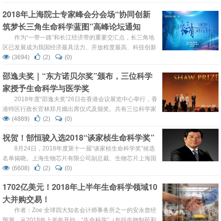
薪进入其他领域，而是愿意坚守自己的‘一亩三分地’做研究
2018年上海院士专家峰会分会场“协同创新
的原因之一。”颜宁的解释很简单。 10月29日，原清华大学
筑梦长三角生命科学蓝图”高峰论坛通知
生命科学学院教授、现普林斯顿大学分...
作为“一带一路”和长江经济带的重要交汇点，长三角地
区已发展成为我国经济最具活力、开放程度最高、科技创新
能力最强、产业体系最完备、要素流动最便捷的区域之一。
(3694)
(2)
(0)
在以上海为核心的长三角城市群处于转型提升、创新发展之
邵逸夫奖｜“东方诺贝尔奖”颁布，三位科学
际，2018年上海院士专家峰会以“新时代使命，长三角协同
家授予生命科学与医学奖
创新再出发”为主题，举办系列活动，其中由浦东新区生物
产业行业协会承办的分会场以“协同创新 ...
2018年度“邵逸夫奖”26日在香港会议展览中心举行，香
港特区行政长官林郑月娥出席仪式及颁奖。共有三位科学家
分别获颁天文学奖、生命科学与医学奖以及数学科学奖，每
(4889)
(2)
(0)
项奖金120万美元。 林郑月娥（右二）与三位得奖科学家合
祝贺！郜恒骏入选2018“谈家桢生命科学奖”
影 天文学奖授予法国国家科学研究中心及法国巴黎-萨克雷
大学奥赛太空天体物理研究所研究员尚-卢·普...
8月24日，2018年度第十一届“谈家桢生命科学奖”候选
名单揭晓。上海生物芯片有限公司副总裁、生物芯片上海国
家工程研究中心主任、上海芯超生物科技有限公司总经理郜
(6608)
(2)
(0)
恒骏入选谈家桢生命科学产业化奖候选名单。 郜恒骏 男，
1702亿美元！2018年上半年生命科学领域10
54岁，主任医师、教授、博士生导师，现为生物芯片上海国
大并购交易！
家工程研究中心主任、上海生物芯片有限公司副总裁、上海
芯超生物科技有限公司总裁。...
作者：Zoe 全球四大知名会计师事务所之一的安永曾经
预测，从2018年上半年开始，“生命科学”（包括生物制药和