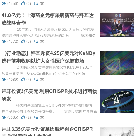
入物Essure的索赔。这家德国公司在一份声明中表示：“公
(4556)
(2)
(0)
司将支付约16亿美元来解决这些索赔，包括未偿索赔的津
41.8亿元！上海药企凭糖尿病新药与拜耳达
贴，并正在与其他原告的律师讨论解决方案。” 拜耳在
成战略合作
一份声明中说，这家德国制...
10年来，华领医药以根治糖尿病为目标，将血糖
稳态调控理念转化为治疗2型糖尿病的新药。 德国知名
药企拜耳与华领医药达成战略合作关系，联合开发一款已完
(4772)
(7)
(0)
成Ⅲ期临床研究的糖尿病新药。 根据合作协议，华领医
【行业动态】拜耳斥资4.25亿美元对KaNDy
药作为药品上市许可持有人，将负责糖尿病新药
进行前期收购以扩大女性医疗保健市场
dorzagliatin的临床开发、注册、产品...
英国临床阶段女性健康药物公司KaNDy于2017年
从葛兰素史克（GlaxoSmithKline）衍生公司NeRRe
Therapeutics中剥离出来。几个月后，有报道称跨国制药企
(4089)
(4)
(0)
业Allergan有意以超过4亿美元的前期付款和里程碑付款购
拜耳投资3亿美元 利用CRISPR技术进行药物
买该初创公司，但那笔交易并未实现。两年后，KaNDy利用
研发
NT-814的安全性和有效性的增长来提出更大的买断出价。
...
强大的基因编辑工具CRISPR能够帮助治疗疾病
吗？制药公司正在努力寻找答案。 近期，德国拜耳宣布
投资3亿美金与初创基因编辑公司CRISPR Therapeutics合
(3635)
(2)
(0)
作开发新药用于血液疾病、失明和先天性心脏病的治疗，这
拜耳3.35亿美元投资基因编程创企CRISPR
也仅仅只是制药公司渴求通过CRISPR技术开发新药的最初
迹象。最近，业内的关注度正聚焦在如何通过开发新型基因