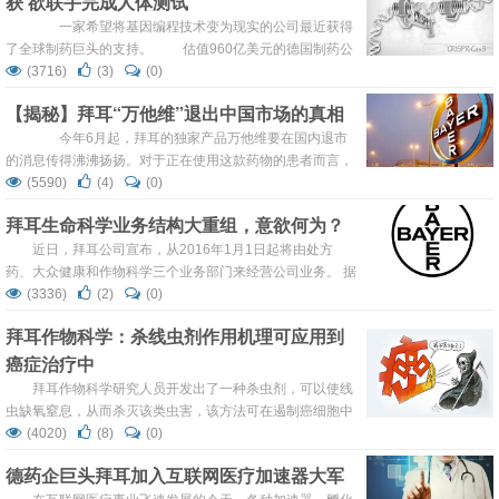
获 欲联手完成人体测试
编...
一家希望将基因编程技术变为现实的公司最近获得
了全球制药巨头的支持。 估值960亿美元的德国制药公
司拜耳（Bayer）在未来5年将会投资CRISPR Therapeutics
(3716)
(3)
(0)
至少3亿美元的资金，用于开发CRISPR-cas9基因编程技
【揭秘】拜耳“万他维”退出中国市场的真相
术，治疗血液病、失明、先天性心脏病的等疾病。
Bayer用3500万美元，成为...
今年6月起，拜耳的独家产品万他维要在国内退市
的消息传得沸沸扬扬。对于正在使用这款药物的患者而言，
无疑并不希望其撤出中国市场。12月17日，拜耳内部人士
(5590)
(4)
(0)
透露，此次做出的全球战略调整，确实是出于市场运行情况
拜耳生命科学业务结构大重组，意欲何为？
的考虑。一石激起千层浪，万他维退市究竟给中国带来哪些
影响呢?退出中国市场对拜耳来讲真的是最好的策略吗?
近日，拜耳公司宣布，从2016年1月1日起将由处方
万他维与肺动脉高压 ...
药、大众健康和作物科学三个业务部门来经营公司业务。 据
悉，新组织中，拜耳医药保健将进行拆分，放射业务将被归
(3336)
(2)
(0)
入处方药业务部，保健消费品业务将并入大众健康业务部，
拜耳作物科学：杀线虫剂作用机理可应用到
拜耳作物科学将转变成作物科学业务部。未来拜耳将把普药
癌症治疗中
和特药领域的处方药产品组合以及放射业务统一整合到处方
药业务部。大众健康业务部包括过敏、止痛、心...
拜耳作物科学研究人员开发出了一种杀虫剂，可以使线
虫缺氧窒息，从而杀灭该类虫害，该方法可在遏制癌细胞中
起到作用。 在拜耳退出塑料业务之后，在作物、人类和宠物
(4020)
(8)
(0)
研究之间发现交叉重叠优势是公司战略增长的一部分，许多
德药企巨头拜耳加入互联网医疗加速器大军
制药公司却不以为然。 拜耳首席执行官Marijn Dekkers表