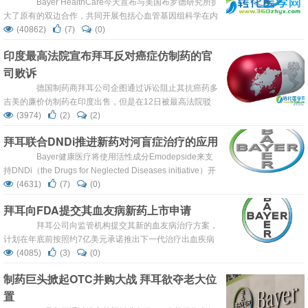
协议，拜耳公司将向Isis公司支付1亿美元的预付款。如果
Bayer HealthCare今天宣布与美国布罗德研究所扩
Isis公司能够成功完成该药物在肾功...
大了原有的双边合作，共同开展包括心血管基因组科学在内
的多种疾病药物研发。 Bayer在声明中表示，作为合作
(40862)
(7)
(0)
协议的一部分，Bayer与布罗德研究所将在致病基因的发
印度最高法院宣布拜耳反对癌症仿制药的官
现、药物靶点的确认与药物药理等方面展开合作。来自两机
司败诉
构的联合指导委员会和联合研究委员会将对研究进展与研究
方向进行监...
德国制药商拜耳公司企图通过诉讼阻止其抗癌药多
吉美的廉价仿制药在印度出售，但是在12日被最高法院驳
回，未能在最后一搏中获胜。 最高法院的这一决定维持
(3974)
(2)
(2)
了之前的判决，虽然全球制药商一直在努力排除印度仿制药
拜耳联合DNDi推进新药对河盲症治疗的应用
对其高价药物的竞争，但这次判决被视为对外资制药商的一
次打击。 印度仿制药集团Natco制药公司表示，最高法
Bayer健康医疗将使用活性成分Emodepside来支
院驳回了拜耳对法律的挑战，印度法律强制许可公司出售其
持DNDi（the Drugs for Neglected Diseases initiative）开
用于治疗肾癌和肝癌的仿制药。...
发一种新的口服药物治疗世界第二大引起眼盲的传染性疾病
(4631)
(7)
(0)
——盘尾丝虫病（河盲症）。 拜耳早已获得Astellas公
拜耳向FDA提交其血友病新药上市申请
司Emodepside药物在动物实验的使用授权许可。
Emodepside联合praziquantel...
拜耳公司向监管机构提交其新的血友病治疗方案，
计划在年底前按照约7亿美元承诺推出下一代治疗出血疾病
方案。 该公司表示, BAY 81-8973有望开始全球审批过
(4085)
(3)
(0)
程。BAY 81-8973是拜耳大面积重组人凝血因子Ⅷ治疗方
制药巨头掀起OTC并购大战 拜耳欲夺老大位
案的升级版，该治疗方案的实施不需任何人或动物的组织作
置
为辅助。与之前的治疗方案类似，BAY 81-89...