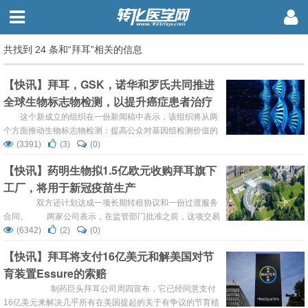
共找到 24 条和“拜耳”相关的信息
【快讯】拜耳，GSK，诺华和罗氏共同推进
全球生物标志物检测，以提升癌症患者治疗
效果
这个新成立的组织在一份新闻稿中表示，该组织将从两
个方面推动生物标志物检测：提高公众对基因组检测价值的
认知，以及提升临床试验中基因组生物标志物的检测技术。
(3391)
(3)
(0)
虽然该组织的新闻稿中特别提到，他们“既不宣传也不推销
【快讯】药明生物拟1.5亿欧元收购拜耳旗下
任何一种诊断、治疗的产品或服务”，但无论产品，还是免
工厂，将用于新冠疫苗生产
疫肿瘤疗法，所有创始成员们都比较关注他们自己的生物标
志物检测技术。 由于时间、成本以及公众对其有效性的认识
双方还计划达成一项长期转租协议和一份过渡服务
度较低...
合同。 两家公司表示，在监管部门批准之前，这项交易
预计将于2021年上半年完成，该工厂将于明年开始原料药
(6342)
(2)
(0)
的加工和药品生产。 此次收购的生物药原液厂面积达3
【快讯】拜耳将支付16亿美元和解美国对节
万平方米，包括3条1000升灌流和6条2000升流加生产线以
育装置Essure的索赔
及独立的下游配套设施，巩固了药明生物...
制药巨头拜耳公司周四宣布，它已经同意支付
16亿美元来解决几乎所有在美国提起的关于有争议的节育植