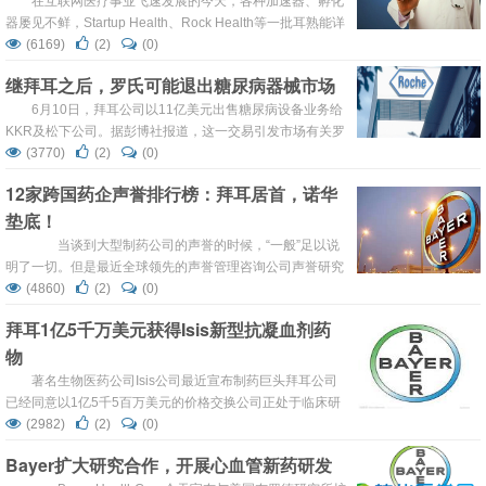
示，作物和人类的许多作用机制在分子水平受到相同的基础
在互联网医疗事业飞速发展的今天，各种加速器、孵化
化...
器屡见不鲜，Startup Health、Rock Health等一批耳熟能详
的先驱者，也已经在数年中培育出了数十家优秀的互联网医
(6169)
(2)
(0)
疗初创公司。 传统药企拥有雄厚的资金和技术资源，但亦由
继拜耳之后，罗氏可能退出糖尿病器械市场
于其规模和制度等因素的约束，在扶植此领域的公司方面稍
显落后，不过现在迎头赶上仍为时未晚。 2015年8月，总部
6月10日，拜耳公司以11亿美元出售糖尿病设备业务给
位于德国柏林的...
KKR及松下公司。据彭博社报道，这一交易引发市场有关罗
氏紧随其后退出同一业务的猜测。罗氏公司的血糖仪业务目
(3770)
(2)
(0)
前处在市场领先地位，胰岛素泵名列第二。但是自从2013
12家跨国药企声誉排行榜：拜耳居首，诺华
年的降价后，这两块业务在美国，这个全球最大的市场，一
垫底！
直停滞不前。 但是，就目前而言，出售的可能性似乎不大。
巴克莱的分析师Michael Leu...
当谈到大型制药公司的声誉的时候，“一般”足以说
明了一切。但是最近全球领先的声誉管理咨询公司声誉研究
所公布的一份研究报告，将主要的制药公司长期以来定位在
(4860)
(2)
(0)
了其评分表中间的位置。换句话说，制药公司的声誉为C
拜耳1亿5千万美元获得Isis新型抗凝血剂药
级。 不信，你看，制药公司中声誉得分最高的拜耳仅为
物
68.4（按百分计），与过去四年的评分基本吻合。制药业前
12强公司的平均分为65.7，与201...
著名生物医药公司Isis公司最近宣布制药巨头拜耳公司
已经同意以1亿5千5百万美元的价格交换公司正处于临床研
发中的抗凝血药物ISIS-FXI。这种药物是通过抗凝血因子XI
(2982)
(2)
(0)
来达到防止血液结块的目的，同时这种药物的一大优势在于
Bayer扩大研究合作，开展心血管新药研发
能够降低患者在使用这种药物后出现大量出血的风险。 按照