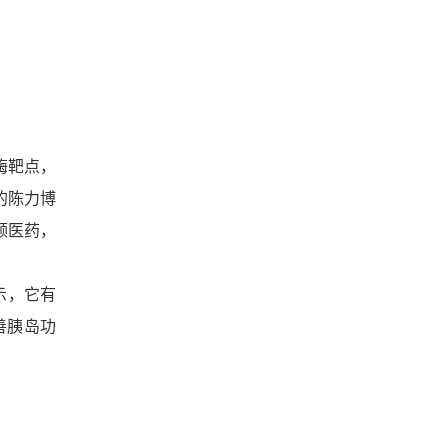
酶靶点，
的陈力博
领医药，
示，它有
善胰岛功