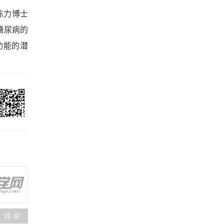
陈力博士
糖尿病的
功能的潜
评 论