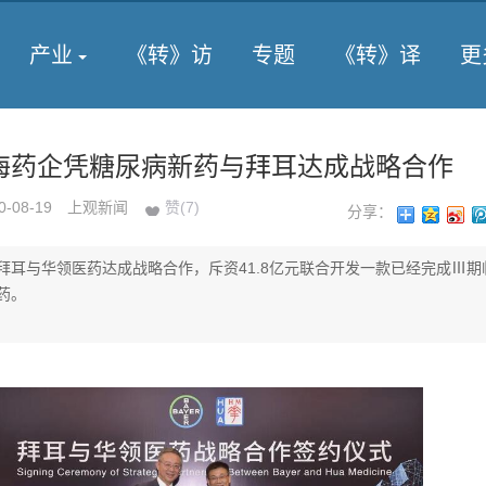
产业
《转》访
专题
《转》译
更
上海药企凭糖尿病新药与拜耳达成战略合作
0-08-19
上观新闻
赞(
7
)
分享：
拜耳与华领医药达成战略合作，斥资41.8亿元联合开发一款已经完成Ⅲ期
药。