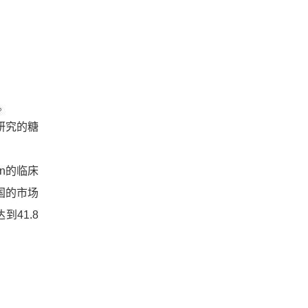
。
研究的糖
n的临床
国的市场
41.8