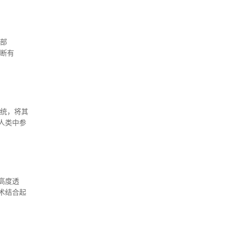
援部
诊断有
数量同大学
系统，将其
人类中参
异性地消
高度透
术结合起
以及远处