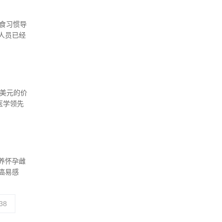
食习惯导
人员已经
径。
0亿美元的价
密医学领先
养怀孕雌
癌易感
38