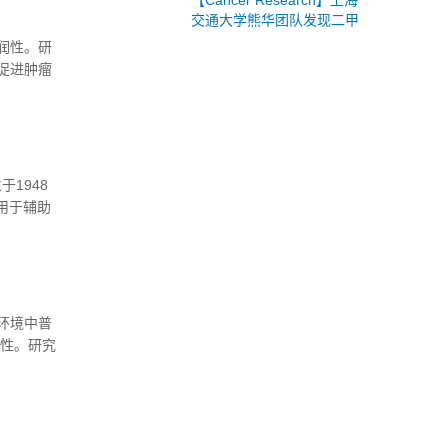
【Cancer Research】上海
交通大学熊华团队发现二甲
双胍或为结直肠癌潜在免疫
润性。研
治疗策略
促进肿瘤
物，特别
程的工作
l”杂
立于1948
用于辅助
环境中普
活性。研究
肪细胞模
物对小鼠脂