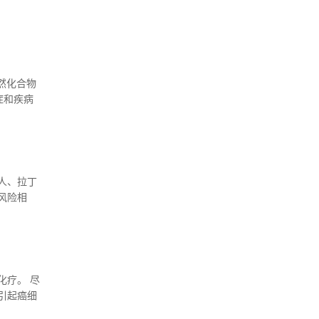
然化合物
症和疾病
es杂志。
人、拉丁
风险相
化疗。 尽
引起癌细
移，预后