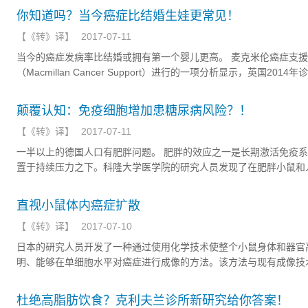
将十分悲观。
你知道吗？当今癌症比结婚生娃更常见！
【
《转》译
】
2017-07-11
当今的癌症发病率比结婚或拥有第一个婴儿更高。 麦克米伦癌症支
（Macmillan Cancer Support）进行的一项分析显示，英国2014年
361,216例癌症，相比之下，仅有289,841例婚姻。 癌症初诊病例
毕业的数量相差无几，且比妇女的一胎更常见。
颠覆认知：免疫细胞增加患糖尿病风险？！
【
《转》译
】
2017-07-11
一半以上的德国人口有肥胖问题。 肥胖的效应之一是长期激活免疫
置于持续压力之下。科隆大学医学院的研究人员发现了在肥胖小鼠和
与糖尿病发展的免疫细胞亚群。如果这种免疫细胞亚群在人体中被特
耗，那么肥胖人群的糖尿病发展风险可能会降低。
直视小鼠体内癌症扩散
【
《转》译
】
2017-07-10
日本的研究人员开发了一种通过使用化学技术使整个小鼠身体和器官
明、能够在单细胞水平对癌症进行成像的方法。该方法与现有成像技
来，使他们能够观察到器官（包括肺，肠和肝脏）内增殖的癌细胞，
转移的新肿瘤。研究结果于7月5日发表在cell report杂志上。
杜绝高脂肪饮食？克利夫兰诊所新研究给你答案！