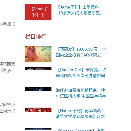
想不到的发现！
【Jama子刊】出乎意料！
【Jama子
110多万人的大规模研究：
刊】出
一半的儿童血液中检测出
诊断测试
铅！铅正在危害着生命健康
栏目排行
【药研发】18.05.30 又一个
国内企业投身CAR-T研发 |
强生将终止Darzalex与抗
环境因素
PD-(L)1抗体的两项...
【Cancer Cell】宋保亮、许
活的影
琛琦团队全面绘制肿瘤胆固
醇代谢图谱，提升CAR-T治
疗实体瘤效果
治疗心血管疾病新靶点！哈
尔滨医科大学/中国医学科学
院/上海工程技术大学最新发
实验室小
现！
【Nature子刊】再添新药！
上揭示了
清华大学发现糖尿病治疗新
表于最新
药 可安全有效改善胰岛素抵
抗