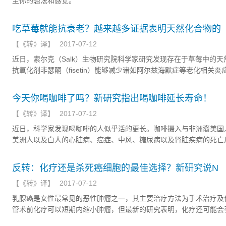
至你的想法和感觉。
吃草莓就能抗衰老？越来越多证据表明天然化合物的
【
《转》译
】
2017-07-12
近日，索尔克（Salk）生物研究院科学家研究发现存在于草莓中的天
抗氧化剂非瑟酮（fisetin）能够减少诸如阿尔兹海默症等老化相关炎
的发生，对应文章发表于最新上线的Journals of Gerontology Seri
今天你喝咖啡了吗？新研究指出喝咖啡延长寿命！
【
《转》译
】
2017-07-12
近日，科学家发现喝咖啡的人似乎活的更长。咖啡摄入与非洲裔美国
美洲人以及白人的心脏病、癌症、中风、糖尿病以及肾脏疾病的死亡
关。
反转：化疗还是杀死癌细胞的最佳选择？新研究说N
【
《转》译
】
2017-07-12
乳腺癌是女性最常见的恶性肿瘤之一，其主要治疗方法为手术治疗及
管术前化疗可以短期内缩小肿瘤，但最新的研究表明，化疗还可能会
胞在体内的扩散，甚至引起侵袭性更高的肿瘤。一旦癌灶发生远处转