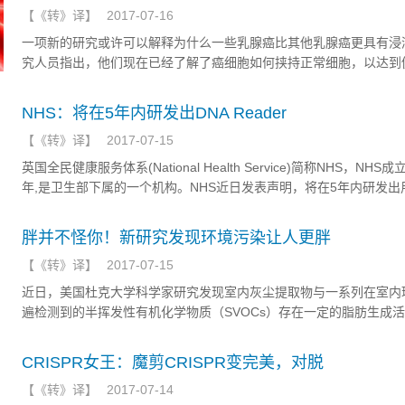
【
《转》译
】
2017-07-16
一项新的研究或许可以解释为什么一些乳腺癌比其他乳腺癌更具有浸
究人员指出，他们现在已经了解了癌细胞如何挟持正常细胞，以达到
生长以及转移的目的。研究人员在癌症患者的血液中检测到病毒类似
是三阴性乳腺癌。宾夕法尼亚大学医学院的研究人员说，掌握这个过
NHS：将在5年内研发出DNA Reader
原理为开发新的乳腺癌治疗措施提供了可能。研究成果今日发表在“Cel
【
《转》译
】
2017-07-15
志。
英国全民健康服务体系(National Health Service)简称NHS，NHS成
年,是卫生部下属的一个机构。NHS近日发表声明，将在5年内研发出
诊断感染性疾病的DNA Reader，相关技术实验将在下周正式开始。
胖并不怪你！新研究发现环境污染让人更胖
【
《转》译
】
2017-07-15
近日，美国杜克大学科学家研究发现室内灰尘提取物与一系列在室内
遍检测到的半挥发性有机化学物质（SVOCs）存在一定的脂肪生成
人员收集了美国北卡罗来纳州11个家庭的室内灰尘样品并在小鼠前脂
型3T3-L1细胞中测试了样品提取物的脂肪生成活性，发现这些提取
CRISPR女王：魔剪CRISPR变完美，对脱
肪细胞甘油三酯（一种脂肪）的积累存在潜在影响。
【
《转》译
】
2017-07-14