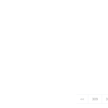
<<
309
3