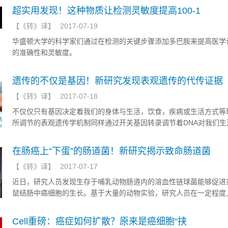
超实用发现！这种物质让检测灵敏度提高100-1
【
《转》译
】
2017-07-19
华盛顿大学的科学家们通过在检测的关键步骤添加多巴胺来提高医学
的准确性和灵敏度。
遗传的不仅是基因！新研究发现表观遗传的代传证据
【
《转》译
】
2017-07-18
不仅仅只有基因决定着我们的身体与生活，饮食，疾病或生活方式等
所调节的表观遗传学机制同样通过开关基因转录调节着DNA对我们生
响。
在肠癌上“下蛋”的肠道菌！新研究揭示致命肠道菌
【
《转》译
】
2017-07-17
近日，研究人员发现生存于哺乳动物肠道内的溶血性链球菌能够促进
鼠结肠中癌细胞的生长。基于大量的动物实验，研究人员在一定程度
肠道菌影响小鼠结肠癌发生发展的分子机制。该研究对应的文章则发
上线的PLOS Pathogens杂志。
Cell重磅：癌症如何扩散？原来是癌细胞“挟