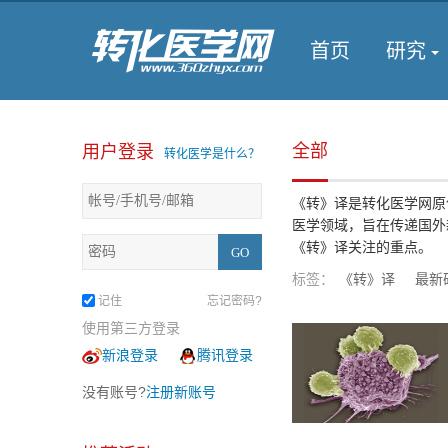
首页
研究
全部
用户登录
转化医学是什么？
《转》译是转化医学网原
医学领域，旨在传递国外
《转》译关注的重点。
标签：
《转》译
最新
记住
忘记密码?
使用第三方登录
新浪登录
腾讯登录
没有账号?
注册新账号