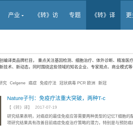
产业
《转》访
专题
《转》译
更
创编译类品牌栏目， 重点关注基因检测、细胞治疗、体外诊断、精准医
新技术、新动态，同时围绕这些领域的知名企业、专家观点、商业模式等
研究
Celgene
癌症
免疫疗法
冠状病毒 PCR 欧洲
新冠
Nature子刊：免疫疗法重大突破，两种T-c
【
《转》译
】
2017-07-19
研究结果表明，对癌症的最佳免疫应答需要两种类型的记忆T细胞的
项研究结果具有改善目前癌症免疫治疗策略的潜力，特别是与预防癌
关。