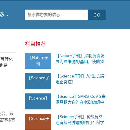
多
栏目推荐
【Nature子刊】抑制负责发
【Nature子
疗等转化
展为癌细胞的基因，使脑癌
刊
也是
细胞易受化疗影响！
【Science子刊】从“生长端”
【Science子
阻止炎症！
【Science】SARS-CoV-2来
【Science】
源真相大白？在老挝蝙蝠中
发现了迄今为止和新冠病毒
配合。该
最接近的冠状病毒，匹配度
【Science子刊】食盐竟然
【Science子
达96.8%！
症转移有
还有抑制肿瘤的作用？科学
家通过小鼠实验为你解释意