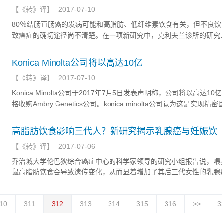
【
《转》译
】
2017-07-10
80％结肠直肠癌的发病可能和高脂肪、低纤维素饮食有关，但不良饮
致癌症的确切途径尚不清楚。在一项新研究中，克利夫兰诊所的研究
确定了在高脂肪饮食和结肠肿瘤生长之间发挥关键作用的特定分子途
Konica Minolta公司将以高达10亿
【
《转》译
】
2017-07-10
Konica Minolta公司于2017年7月5日发表声明称，公司将以高达1
格收购Ambry Genetics公司。konica minolta公司认为这是实现精
地位战略的第一步。
高脂肪饮食影响三代人？新研究揭示乳腺癌与妊娠饮
【
《转》译
】
2017-07-06
乔治城大学伦巴狄综合癌症中心的科学家领导的研究小组报告说，喂
鼠高脂肪饮食会导致遗传变化，从而显着增加了其后三代女性的乳腺
性。
10
311
312
313
314
315
316
>>
3