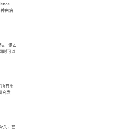
ence
一种由病
割靶
脱靶效
系。 该团
同时可以
乎所有用
研究发
年B群脑
骨头，甚