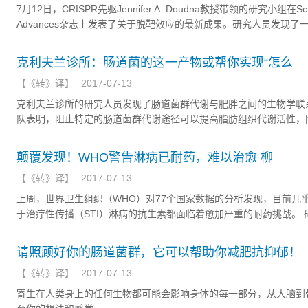
7月12日，CRISPR先驱Jennifer A. Doudna教授带领的研究小组在Sci
Advances杂志上发表了关于脱靶效应的最新成果。​研究人员发现了
毒产生的蛋白质，其可以阻断强大的基因编辑工具CRISPR-Cas9切
DNA。使用该蛋白质研究人员可以更好地控制CRISPR，大大降低了
克利夫兰诊所：肠道菌的这一产物或帮你实现“怎么
应。未来，基因编辑技术将更加精确安全。
【
《转》译
】
2017-07-13
克利夫兰诊所的研究人员发现了肠道菌群代谢与肥胖之间的生物学联
队表明，阻止特定的肠道菌群代谢途径可以提高脂肪组织代谢活性，
预防肥胖。该研究成果最近在国际期刊“Cell Reports”中发表。
颠覆发现！WHO警告淋病已耐药，难以治愈 柳
【
《转》译
】
2017-07-13
上周，世界卫生组织（WHO）对77个国家数据的分析发现，目前几
于治疗性传播（STI）淋病的抗生素都面临着愈加严重的耐药挑战。 
现，淋病病原和脑膜炎病原的结构和特性具有一定相似性，常规的老
膜炎疫苗竟然也可以防止淋病。
请照顾好你的肠道菌群，它可以帮助你减肥抗抑郁！
【
《转》译
】
2017-07-13
寄生在人类身上的任何生物都可能会影响身体的每一部分，从大脑到