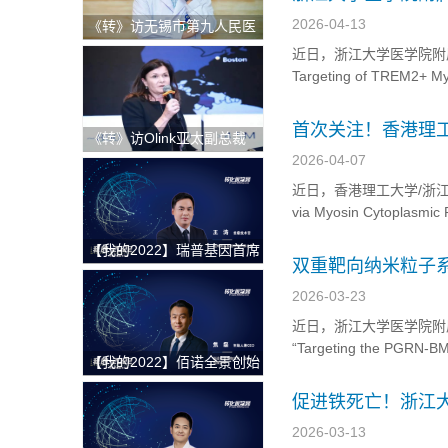
肌纤维化...
新方法
2026-04-13
《转》访无锡市第九人民医
院科教科主任赵刚
近日，浙江大学医学院附属第二
Targeting of TREM2+ My
Suppress Osteolysis in
首次关注！香港理
《转》访Olink亚太副总裁
Andrea Ballagi博士：新一
2026-04-07
代蛋白组学如何加速精准医
近日，香港理工大学/浙江大学研
疗新进程
via Myosin Cytoplasmic 
During Hematogenous D
【我的2022】瑞普基因首席
双重靶向纳米粒子
技术官王涛：发挥BT+AI双
疗新策略
引擎特色优势，推进AI技术
2026-03-23
在精准医疗领域的临床落地
近日，浙江大学医学院附属第
“Targeting the PGRN-B
【我的2022】佰诺全景创始
Chronic Septic Ar
人焦磊：降低使用成本和难
促进铁死亡！浙江
度，推动全景病理技术在中
国的临床转化落地
2026-03-13