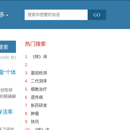
多
热门搜索
1.
《转》译
.1656
秒)
2.
菌“个体
3.
基因检测
4.
二代测序
5.
细胞治疗
开创性研
态的精确解
6.
遗传病
联。这项
7.
新药研发
存活率
8.
肿瘤
9.
快讯
发表了研究
10.
《转》访