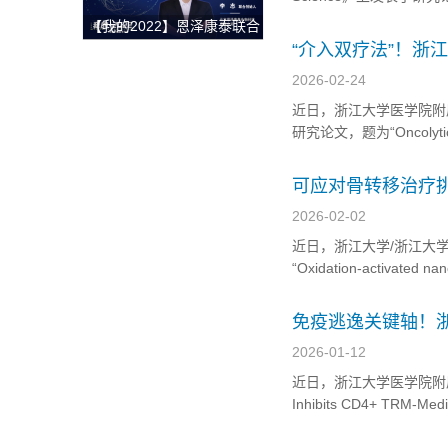
获整体解决方案
Myeloma by Dual Reg
【我的2022】恩泽康泰联合
创始人李志：开放与合作，
“介入双疗法”！浙
深耕外泌体技术开发与临床
2026-02-24
转化，为创新药研发提供坚
近日，浙江大学医学院附属第一医
实的肩膀！
研究论文，题为“Oncolytic pep
nanosecond pulse electric 
可应对骨转移治疗
2026-02-02
近日，浙江大学/浙江大学医
“Oxidation-activated na
bone metastases an
免疫逃逸关键轴！
免疫的新型治疗靶
2026-01-12
近日，浙江大学医学院附属第
Inhibits CD4+ TRM-Me
研究人员描绘了非小细胞肺癌