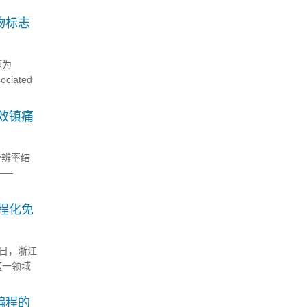
物标志
题为
ociated
高效镇痛
分辨率结
——
发安全、
工程化免
日，浙江
这一领域
法在临床
恶化的心
编程的