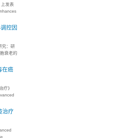
r》上发表
enhances
心调控因
性研究：研
细胞衰老的
阐明了肠
毒在癌
治疗》
dvanced
指出，这类
疫治疗
ced
le