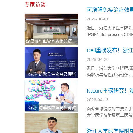
VG161 and Amplifies Its 
专家访谈
可增强免疫治疗效
物和治疗靶点
2026-06-01
近日，浙江大学医学院附属第
“PGK1 Suppresses CD8+
深度解码血管基质组分技
Macrophages Axis in 
术：重塑退行性骨关节炎治
Cell重磅发布！
疗新格局与医疗出海中东新
与低副作用的分离
2026-04-20
机遇
近日，浙江大学李晓明/董
《转》访欧易生物总经理张
构解析与理性药物设计，
志明：持续逆势快速增长！
LZD503和LZD50
破解科研服务"不可能三
精准的非阿片类镇痛药物开
Nature重磅研
角"的硬核逻辑
疫细胞疗法，显著
2026-04-13
《转》访菲鹏数辉马步勇教
面对全球健康的主要杀手
授｜AI与分子模拟引领生物
大学医学院附属第二医院胡
医药创新，“构象选择机制”
带来了革命性的曙光，研
开辟药物动态设计新纪元
前研究中，能够像“智能
浙江大学医学院附