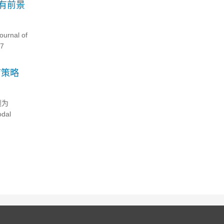
有前景
al of
C7
疗策略
题为
odal