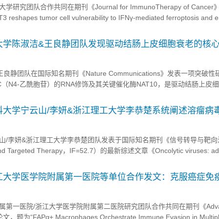
研究团队合作共同在期刊《Journal for ImmunoTherapy of Cance
pes tumor cell vulnerability to IFNγ-mediated ferroptosis and 
rough lipid re...
大学陈淑洁&王良静团队发现驱动结肠上皮细胞衰老的核
肠炎发病新机制
静团队在国际知名期刊《Nature Communications》发表一项突破
C（N4-乙酰胞苷）的RNA修饰及其关键催化酶NAT10，是驱动结肠上皮
定DYRK1A基因的表达，加剧老年性溃疡性结肠炎的发生。这一发现不仅
制，更为开发针对老年性结肠炎的全新疗法提供了强有力的理...
科大学宁云山/李妍&浙江理工大学李恭楚系统阐述溶瘤病
进展，从实验室突破到临床抗癌新希望
山/李妍&浙江理工大学李恭楚团队发表于国际知名期刊《信号转导与靶向
 and Targeted Therapy，IF=52.7）的最新综述文章《Oncolytic viruses: a
ancer therapy》系统回顾了溶瘤病毒（OVs）在癌症治疗领域的最新进展。文章
江大学医学院附属第一医院等单位合作发文：克服癌症免
疗靶点
第一医院/浙江大学医学院附属第二医院研究团队合作共同在期刊《Advan
“FAPα+ Macrophages Orchestrate Immune Evasion in Multip