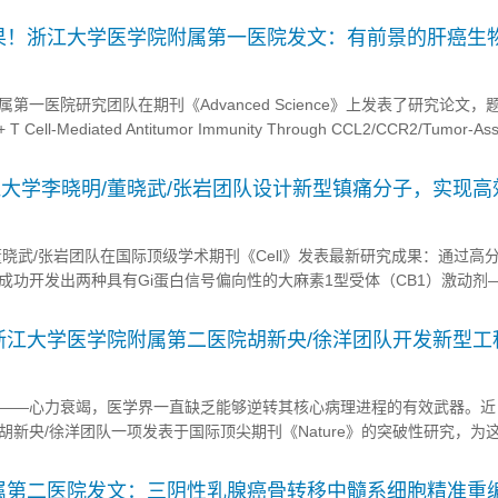
Antitumor Immunity in Breas...
果！浙江大学医学院附属第一医院发文：有前景的肝癌生
一医院研究团队在期刊《Advanced Science》上发表了研究论文，
 T Cell-Mediated Antitumor Immunity Through CCL2/CCR2/Tumor-Ass
Hepatocellular Carcinoma”，本研究发现，肝...
浙江大学李晓明/董晓武/张岩团队设计新型镇痛分子，实现
晓武/张岩团队在国际顶级学术期刊《Cell》发表最新研究成果：通过高
成功开发出两种具有Gi蛋白信号偏向性的大麻素1型受体（CB1）激动剂
5。在小鼠模型中，这两种新型化合物实现了高效镇痛与低副作用的分离，为开
辟了全新路径。 图形摘要 研究背...
究！浙江大学医学院附属第二医院胡新央/徐洋团队开发新型
抑制导致心功能恶化的心肌纤维化
——心力衰竭，医学界一直缺乏能够逆转其核心病理进程的有效武器。近
新央/徐洋团队一项发表于国际顶尖期刊《Nature》的突破性研究，为
究团队成功开发出一种新型的“工程化免疫抑制性树突状细胞”疗法。该疗
药物”一样精准靶向病变心脏，重塑局部免疫微环境，显著抑制导致心功能
属第二医院发文：三阴性乳腺癌骨转移中髓系细胞精准重