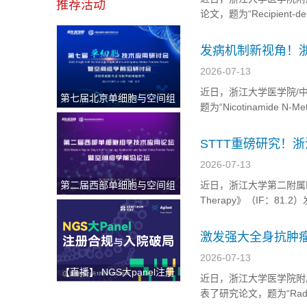
推荐活动
论文，题为“Recipient-derive
induced pyroptosis
发病机制新视角！
在诊断标志物和治
2026-07-13
近日，浙江大学医学院/
第七届北京单细胞与空间组
题为“Nicotinamide N-Meth
学研讨会
Remodeling in Clear
STTT重磅研究！
期卵巢癌带来治疗
2026-07-13
第二届西部单细胞与空间组
近日，浙江大学第二附属医院周建
学论坛
Therapy》（IF：81.2）发表了题
patients with advanced ep
激发强大全身抗肿
疗联合疗法
2026-07-13
【直播】 NGS大panel注册
近日，浙江大学医学院附属第
合规与入院破局
表了研究论文，题为“Radiotherap