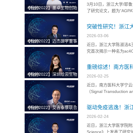
3月10日，浙江大学/耶鲁大学
【我的2022】墨卓生物创始
了研究论文，题为“AGPAT3 resha
人兼COO刘寒：日日精进，
immunotherapy efficacy th
久久为功，把一个好的单细
突破性研究！浙江
胞中国解决方案带给客户
子，揭示老年性结
2026-03-06
【我的2022】迈杰医学董事
近日，浙江大学陈淑洁&王良
长兼首席执行官张亚飞：数
究首次揭示一种名为ac4
智化赋能商业模式转型，为
核心调控因子，并通过稳
客户提供更优质的伴随诊断
道衰老及相关疾病的新机
重磅综述！南方医
整体解决方案
症治疗领域的最新
【我的2022】深圳绘云生物
2026-02-25
总经理林景超：专注慢病早
近日，南方医科大学宁云
筛类临床质谱检测产品，从
（Signal Transduction
临床痛点出发，为临床医学
strategies in c
检验解决更多难题
病...
驱动免疫逃逸！浙
【我的2022】艾吉泰康联合
耐药性有前景的治
创始人屈武斌：对技术精雕
2026-02-24
细琢，以客户应用场景为核
近日，浙江大学医学院附属
心，用特色服务提供基因捕
Science》上发表了研究论文，题为