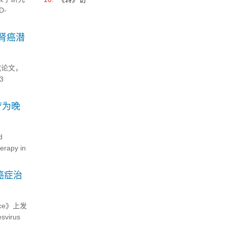
D-
肾癌潜
究论文，
e3
疗为晚
d
rapy in
癌症治
ce》上发
svirus