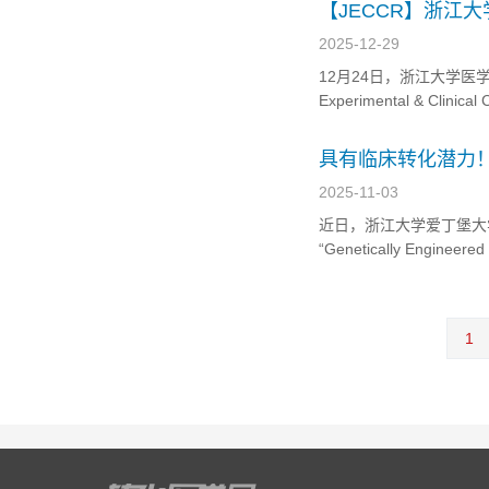
【JECCR】浙江
的诊断和治疗靶点
2025-12-29
12月24日，浙江大学医学
Experimental & Clin
restricts CD8 + T cell tumo
具有临床转化潜力
2025-11-03
近日，浙江大学爱丁堡大学联
“Genetically Engineered
Therapy in Metastatic Tr
1