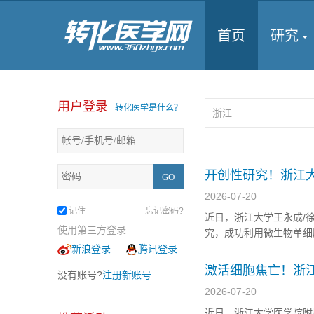
首页
研究
用户登录
转化医学是什么？
开创性研究！浙江
差异”与糖尿病代谢
2026-07-20
记住
忘记密码?
近日，浙江大学王永成/徐子
使用第三方登录
究，成功利用微生物单细
析，并将这些微观层面的
新浪登录
腾讯登录
为理解肠道微生物如何影响
激活细胞焦亡！浙
没有账号?
注册新账号
有前景的策略
2026-07-20
近日，浙江大学医学院附属第二医