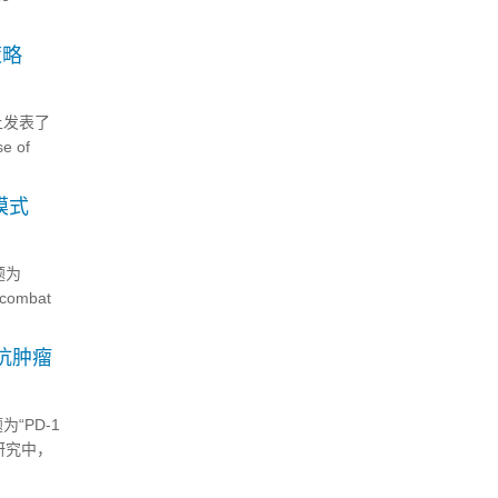
策略
》上发表了
e of
模式
题为
o combat
抗肿瘤
“PD-1
”，本研究中，
...