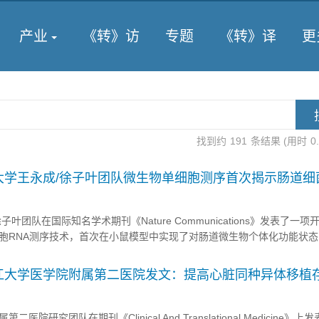
产业
《转》访
专题
《转》译
更
找到约
191
条结果 (用时
0
大学王永成/徐子叶团队微生物单细胞测序首次揭示肠道细
变化的内在联系
叶团队在国际知名学术期刊《Nature Communications》发表了一项
胞RNA测序技术，首次在小鼠模型中实现了对肠道微生物个体化功能状
变化与宿主代谢紊乱——特别是2型糖尿病的发生发展——建立了直接关
人体健康提供了全新的视角和强大的技术工具。 ...
江大学医学院附属第二医院发文：提高心脏同种异体移植
院研究团队在期刊《Clinical And Translational Medicine》上