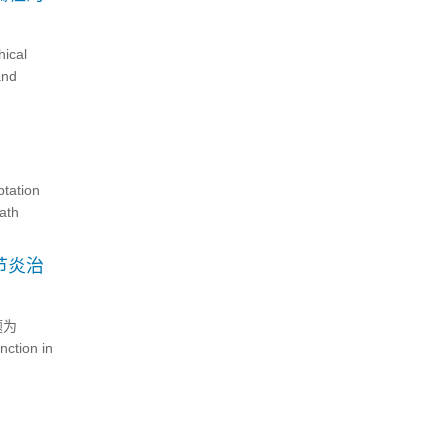
cal
and
tion
ath
节炎治
题为
ction in