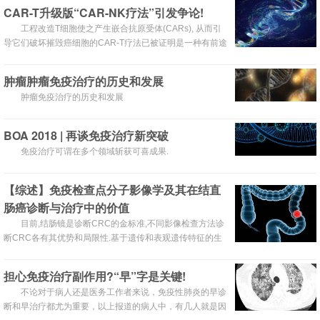
程序性死亡受体-1（PD-1）抗体CS1003注射液的临床试验
CAR-T升级版“CAR-NK疗法”引发争论!
申请已获得国家药品监督管理局（“国家药监局”）批准。
工程改造T细胞使之产生嵌合抗原受体(CARs), 从而引
导它们破坏摧毁癌细胞的CAR-T疗法已被证明是一种有前途
的抗癌策略。
肿瘤肿瘤免疫治疗的历史和发展
肿瘤免疫治疗的历史和发展
BOA 2018 | 再谈免疫治疗新突破
免疫治疗可谓在多个领域斩获可喜成果.
【综述】免疫检查点分子影像学及其在结直
肠癌诊断与治疗中的价值
目前,结肠镜是诊断CRC的金标准,不同影像检查方法诊
断CRC各有其优势和局限性.基于遗传和表观遗传特征的生
物学标志物分子...
担心免疫治疗副作用?“早”字是关键!
不论对于病人还是医务工作者来说，免疫性肺炎的早诊
断和早治疗都尤为重要，以上报道的病人中，有几人就是因