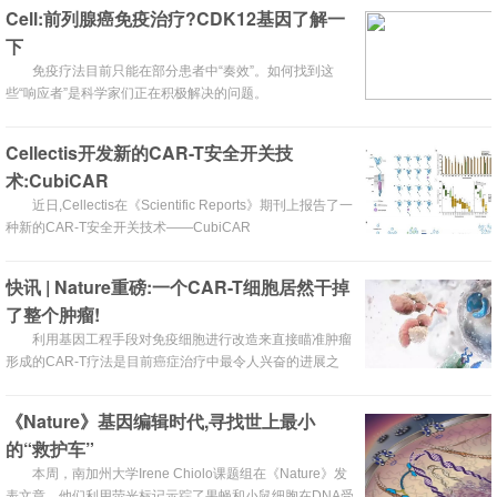
Cell:前列腺癌免疫治疗?CDK12基因了解一
下
免疫疗法目前只能在部分患者中“奏效”。如何找到这
些“响应者”是科学家们正在积极解决的问题。
Cellectis开发新的CAR-T安全开关技
术:CubiCAR
近日,Cellectis在《Scientific Reports》期刊上报告了一
种新的CAR-T安全开关技术——CubiCAR
快讯 | Nature重磅:一个CAR-T细胞居然干掉
了整个肿瘤!
利用基因工程手段对免疫细胞进行改造来直接瞄准肿瘤
形成的CAR-T疗法是目前癌症治疗中最令人兴奋的进展之
一。
《Nature》基因编辑时代,寻找世上最小
的“救护车”
本周，南加州大学Irene Chiolo课题组在《Nature》发
表文章，他们利用荧光标记示踪了果蝇和小鼠细胞在DNA受