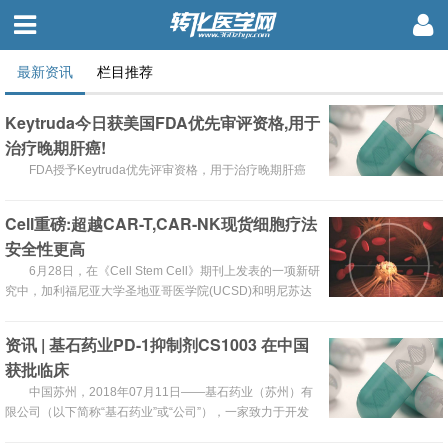
最新资讯
栏目推荐
Keytruda今日获美国FDA优先审评资格,用于
治疗晚期肝癌!
FDA授予Keytruda优先评审资格，用于治疗晚期肝癌
Cell重磅:超越CAR-T,CAR-NK现货细胞疗法
安全性更高
6月28日，在《Cell Stem Cell》期刊上发表的一项新研
究中，加利福尼亚大学圣地亚哥医学院(UCSD)和明尼苏达
大学的研究人员报告说：经过CAR修饰的衍生自人诱导多能
干细胞(iPSC)的自然杀伤(NK)细胞(NK-CAR-iPSC-NK
资讯 | 基石药业PD-1抑制剂CS1003 在中国
cells)，同CAR-T免疫疗法所发挥的抗癌作用类似，在小鼠
获批临床
卵巢癌模型中表现出了增强的抗肿瘤活性。
中国苏州，2018年07月11日——基石药业（苏州）有
限公司（以下简称“基石药业”或“公司”），一家致力于开发
新一代创新药物的生物制药公司，今日宣布其自主研发的抗