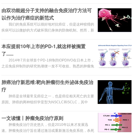
为早诊断早治疗，在很短的时间内肺炎症状就得到了快速的
缓解，因此我们说：肺炎不可怕，“早”字是关键。
由双功能超分子支持的融合免疫治疗方法可
以作为治疗癌症的新范式
我们的免疫系统可以很好地对抗癌症，但是这种狡猾的
疾病可以以微妙的方式破坏我们身体的防御机制。然而，新
的研究可能已经找到了一种方法，可以智胜癌细胞，并给我
们的免疫系统带来所需的增强，从而赢得战斗。
本应提前10年上市的PD-1,就这样被搁置
了......
2014年7月全球首个PD-1抑制剂OPDIVO在日本上市，
之后免疫抑制剂的研究热潮便一发不可收拾。熟悉的肿瘤免
疫治疗的朋友会知道，CTLA-4抑制剂Yervoy®才是全球首
个免疫检查点药物。聊起CTLA-4抑制剂Yervoy®，可以说
肺癌治疗新思维:靶向肿瘤衍生外泌体免疫治
全是眼泪，如果当年BMS没有延缓CTLA-4的药物研发，或
疗
许PD-1抑制剂OPDIVO早10年就上市了。
肺癌是全球最常见癌症之一，也是癌症相关死亡的主要
原因。肺癌的两种组织学亚型为NSCLC和SCLC，其中
NSCLC包含80%以上的肺癌，如腺癌，鳞状细胞癌和大细
胞癌。
一文读懂丨肿瘤免疫治疗原则
​​肿瘤免疫治疗历史悠久，但是2010年以来才发展迅
速。肿瘤免疫治疗旨在通过激活或重新激活免疫系统，杀死