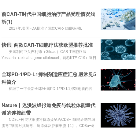
或控制癌细胞。
前CAR-T时代中国细胞治疗产品受理情况浅
析(1)
2017年,美国FDA批准了两款CAR-T细胞药物.
快讯| 两款CAR-T细胞疗法获欧盟推荐批准
美国制药巨头吉利德（Gilead）CAR-T细胞疗法
Yescarta（axicabtagene ciloleucel，前称KTE-C19）近日
在欧盟监管方面传来喜讯。欧洲药品管理局（EMA）人用医
药产品委员会（CHMP）已发布积极意见，推荐批准
全球PD-1/PD-L1抑制剂适应症汇总,最常见5
Yescarta，用于既往已接受2种或2种以上系统疗法的复发性
种简介
或难治性弥漫性大B细胞淋巴瘤（DLBCL）和原发纵隔B细
胞淋巴瘤（PMBCL）成人患者的治疗。
梳理了一下最新全球/全国PD-1/PD-L1抑制剂新内容
Nature丨迟洪波组报道免疫与线粒体能量代
谢的连接纽带
CD8α+树突状细胞将抗原提呈给CD8+T细胞并诱导细
胞毒T细胞对抗病毒、病原体及肿瘤细胞【1】。CD8α+树
突状细胞发育相关的一系列转录调控因子相继被发现【2】