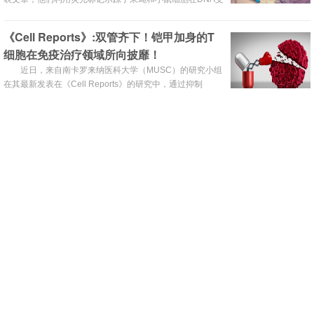
损后发生了哪些具体事件。
《Cell Reports》:双管齐下！铠甲加身的T
细胞在免疫治疗领域所向披靡！
近日，来自南卡罗来纳医科大学（MUSC）的研究小组
在其最新发表在《Cell Reports》的研究中，通过抑制
SphK1 / S1P途径的信号传导显著改善了T细胞免疫疗法的
(27272)
(21)
(0)
效率，铠甲上身，T细胞免疫疗法化身成全能战神，在癌症
登顶柳叶刀肿瘤!国产PD-1抗体领衔全球最大
大军中所向披靡！
样本量晚期鼻咽癌临床研究,联合化疗疾病控
制率达100%
今天是2018年9月19日农历八月初十医麦客:国产PD-1
单抗乘胜追击2018年9月19日/医麦客 eMedClub/--近期,百
时美施贵宝(BMS)...
(35223)
(20)
(0)
胃癌食管癌抗PD-1/PD-L1免疫治疗的现状和
未来
从第一款PD-1单抗在中国获批上市以来，越来越多的
患者开始了解并期待能够用上免疫检查点抑制剂治疗晚期癌
症。
(31059)
(20)
(0)
JAMA子刊:免疫治疗会加速某些肺癌进展?