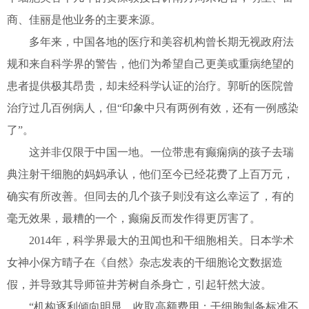
商、佳丽是他业务的主要来源。
多年来，中国各地的医疗和美容机构曾长期无视政府法
规和来自科学界的警告，他们为希望自己更美或重病绝望的
患者提供极其昂贵，却未经科学认证的治疗。郭昕的医院曾
治疗过几百例病人，但“印象中只有两例有效，还有一例感染
了”。
这并非仅限于中国一地。一位带患有癫痫病的孩子去瑞
典注射干细胞的妈妈承认，他们至今已经花费了上百万元，
确实有所改善。但同去的几个孩子则没有这么幸运了，有的
毫无效果，最糟的一个，癫痫反而发作得更厉害了。
2014年，科学界最大的丑闻也和干细胞相关。日本学术
女神小保方晴子在《自然》杂志发表的干细胞论文数据造
假，并导致其导师笹井芳树自杀身亡，引起轩然大波。
“机构逐利倾向明显，收取高额费用；干细胞制备标准不