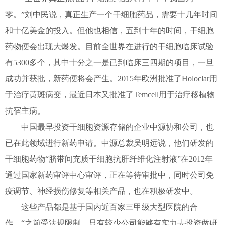
零。”刘中民说，真正生产一个干细胞药品，需要十几年时间
和十亿美金的投入。但他也相信，五到十年的时间，干细胞
药物便会出现大爆发。目前全世界在进行的干细胞临床试验
有5300多个，其中十分之一是已到临床三四期的项目，一旦
成功并获批，新药便将会产生。2015年欧洲批准了Holoclar用
于治疗黄斑病变，最近日本又批准了Temcell用于治疗移植物
抗宿主病。
中国最早投资干细胞资源存储的企业中源协和公司，也
已在此领域进行新药申请。中源总裁吴明远说，他们研发的
干细胞药物“脐带间充质干细胞抗肝纤维化注射液”在2012年
通过国家新药审评中心审评，正在等待审批中，同时公司免
疫调节、神经损伤修复等相关产品，也在积极研发中。
这些产品都是基于国内近百家三甲级大型医院的合
作，“之前受法规限制，只有较少公司能够有实力去投资做研