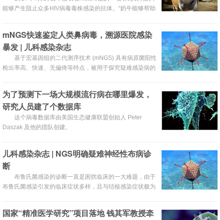
能够产生阻止众多HIV病毒毒株感染的抗体。“奶牛能够帮助
开发艾滋病毒疫苗，这使人感到 ‘疯狂’和‘令人兴奋’。”
mNGS快速鉴定人类鼻病毒，溯源医院感染
暴发 | 儿科感染杂志
基于宏基因组的二代测序技术 (mNGS) 具有病原菌阳性
检出率高、快速、无偏倚等特点，被用于探究疑难感染病的
病因。本研究使用mNGS技术调查呼吸科人类鼻病毒 (HRV)
感染的暴发源头，推动mNGS监测和预防临床感染病暴发的
为了预测下一场大规模流行病在哪里爆发，
临床转化。
研究人员建了个数据库
这个病毒数据库由美国生态健康联盟创始人 Peter
Daszak 及他的团队创建。
儿科感染杂志 | NGS明确疑难神经性布病诊
断
布鲁氏菌感染的诊断一直是困扰临床的一大难题，由于
布鲁氏菌感染引发的临床症状多样，且与结核感染症状极为
相似，而常规的血清学检测法敏感性和特异性都不高，因此
临床呼吁新的检测手段来帮助解决这一难题。本文报道了运
国家“精准医学研究”项目落地 钱其军教授牵
用二代高通量测序方法 (NGS) 成功检测神经系统的布鲁氏