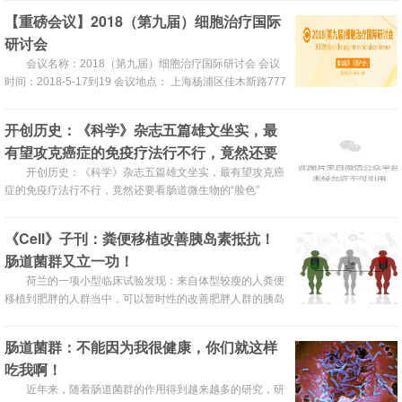
【重磅会议】2018（第九届）细胞治疗国际
研讨会
会议名称：2018（第九届）细胞治疗国际研讨会 会议
时间：2018-5-17到19 会议地点： 上海杨浦区佳木斯路777
号小南国花园酒店 会议主会场：驶入快车道的细胞治疗
（17号上午） - 去年两款CAR-T 产品获FDA批准上市，细
开创历史：《科学》杂志五篇雄文坐实，最
胞治疗迎来了新的发展机遇。 为应对当前细胞治疗产品研究
有望攻克癌症的免疫疗法行不行，竟然还要
迅猛...
看肠道微生物的“脸色”
开创历史：《科学》杂志五篇雄文坐实，最有望攻克癌
症的免疫疗法行不行，竟然还要看肠道微生物的“脸色”
《Cell》子刊：粪便移植改善胰岛素抵抗！
肠道菌群又立一功！
荷兰的一项小型临床试验发现：来自体型较瘦的人粪便
移植到肥胖的人群当中，可以暂时性的改善肥胖人群的胰岛
素抵抗，但是这种移植之后产生这种作用的人群只有一半。
肠道菌群：不能因为我很健康，你们就这样
吃我啊！
近年来，随着肠道菌群的作用得到越来越多的研究，研