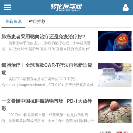
最新资讯
栏目推荐
肺癌患者采用靶向治疗还是免疫治疗好?
随着医学手段的进步，肺癌的治疗在近二十年进展迅
速，从"放化时代"进阶到"靶向时代"直至今日的"免疫时代"，
各种手段层出不穷，形成当下百花齐放的治疗格局。
细胞治疗丨全球首款CAR-T疗法再添新适应
症
美国FDA最新宣布批准了诺华的CAR-T疗法
Kymriah（tisagenlecleucel，CTL019）用于治疗复发或难
治性（ r / r）弥漫性大B细胞淋巴瘤的（DLBCL）成人患者
（先前接受过两次或以上的系统治疗）。
一文看懂中国抗肿瘤药物市场 | PD-1大放异
彩
2017年中国抗肿瘤市场，销售额第一位是抗代谢药
物，抗肿瘤单抗药成绩突出，未来几年生物靶向制剂和小分
子靶向制剂仍然是抗肿瘤领域热点。