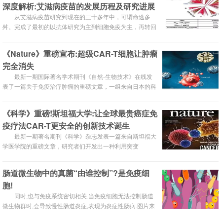
深度解析:艾滋病疫苗的发展历程及研究进展
从艾滋病疫苗研究到现在的三十多年中，可谓命途多
舛。完成了最初的以抗体研究为主到细胞免疫为主，再转回
到抗体研究的轮回。目前的挑战及热点是如何缩短广谱中和
性抗体从胚系到成熟这一过程，使其能在短期内诱导出HIV
《Nature》重磅宣布:超级CAR-T细胞让肿瘤
感染者需数年才能产生的广谱中和抗体。
完全消失
最新一期国际著名学术期刊《自然-生物技术》在线发
表了一篇关于免疫治疗肿瘤的重磅文章，一组来自日本的科
学家团队通过将IL-17以及CCL-19基因转入CAR-T细胞制备
出能够有效杀伤肿瘤的“超级CAR-T细胞”，这种细胞在体内
《科学》重磅!斯坦福大学:让全球最贵癌症免
存活时间更长并且能够有效地帮助DC细胞以及T细胞浸润到
疫疗法CAR-T更安全的创新技术诞生
肿瘤组织内部一起杀伤肿瘤。
最新一期著名期刊《科学》杂志发表一篇来自斯坦福大
学医学院的重磅文章，研究者们开发出一种利用突变
IL2（orthoIL-2）以及相应的IL2突变受体β（orthoIL-2Rβ）
来特异性地在体内扩增包括CAR-T在内的过继性T细胞的方
肠道微生物中的真菌“由谁控制”?是免疫细
法，能够有效地避免直接注射IL-2引起的巨大副作用。
胞!
同时,也与免疫系统密切相关.当免疫细胞无法控制肠道
微生物群时,会导致慢性肠道炎症,表现为炎症性肠病.图片来
源:Science1...