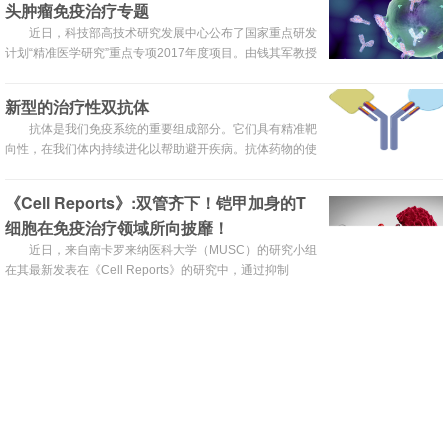
头肿瘤免疫治疗专题
菌感染的案例，展现了NGS在临床疑难感染病原检测应用的
突出优势。
近日，科技部高技术研究发展中心公布了国家重点研发
计划“精准医学研究”重点专项2017年度项目。由钱其军教授
牵头申报的“基于修饰型抗体及免疫细胞的精准医学治疗的
标准研究”项目，从众多竞争团队中脱颖而出，获得国家重
新型的治疗性双抗体
点研发计划立项资助，这也是本次重点专项中在肿瘤免疫治
抗体是我们免疫系统的重要组成部分。它们具有精准靶
疗专题的唯一立项项目。
向性，在我们体内持续进化以帮助避开疾病。抗体药物的使
用始于20世纪70年代诺贝尔奖级别的突破，由此形成了大
量抗体生产的科学基础。到20世纪80年代中期，FDA已批
《Cell Reports》:双管齐下！铠甲加身的T
准了首个治疗性抗体，而1990年代后期，科学家和医生们
细胞在免疫治疗领域所向披靡！
已开发了用于癌症治疗的首个抗体，引领着肿瘤学“靶向药
物”时代。
近日，来自南卡罗来纳医科大学（MUSC）的研究小组
在其最新发表在《Cell Reports》的研究中，通过抑制
SphK1 / S1P途径的信号传导显著改善了T细胞免疫疗法的
(27277)
(21)
(0)
效率，铠甲上身，T细胞免疫疗法化身成全能战神，在癌症
登顶柳叶刀肿瘤!国产PD-1抗体领衔全球最大
大军中所向披靡！
样本量晚期鼻咽癌临床研究,联合化疗疾病控
制率达100%
今天是2018年9月19日农历八月初十医麦客:国产PD-1
单抗乘胜追击2018年9月19日/医麦客 eMedClub/--近期,百
时美施贵宝(BMS)...
(35231)
(20)
(0)