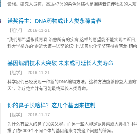
设想。研究人员称，高达47％的染色体结构是围绕着遗传物质的未知“
尽管这种鞘膜的具体功还能是未知数，研究人员认为它可在细胞分裂
程中保持染色体之间彼此分隔。科学家认为这种所谓的染色体周边有
诺奖得主：DNA药物或让人类永葆青春
细胞分裂出错，从而减少由此引发的癌症和与先天缺损等疾病。
【
组学
】
2016-11-21
“我们都希望永葆青春,治愈所有的疾病,这样的愿望能不能实现?”近日
科大学举办的“走近大师—诺奖论坛”上,诺贝尔化学奖获得者阿龙·切
问道,“在未来,通过对DNA的研究,可以真正实现对症下药,甚至可以通
因突变,干涉‘未来可能发生的疾病’。”
基因编辑技术大突破 未来或可延长人类寿命
【
组学
】
2016-11-21
科学家们已经发现一种新的DNA编辑方法，这种方法能够修复大脑的
因”，治疗绝症并有可能最终延长人类寿命。
你的鼻子长啥样？这几个基因来控制
【
组学
】
2016-11-17
为什么有些人的鼻子又尖又窄，而另一些人却是宽鼻梁或大鼻孔？科
描了约6000个不同个体的基因组来寻找这个问题的答案。