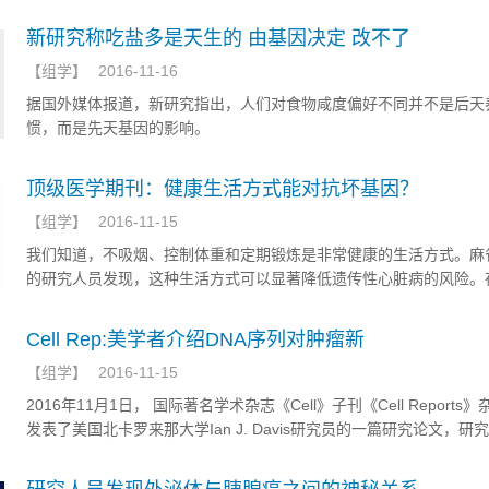
新研究称吃盐多是天生的 由基因决定 改不了
【
组学
】
2016-11-16
据国外媒体报道，新研究指出，人们对食物咸度偏好不同并不是后天
惯，而是先天基因的影响。
顶级医学期刊：健康生活方式能对抗坏基因？
【
组学
】
2016-11-15
我们知道，不吸烟、控制体重和定期锻炼是非常健康的生活方式。麻
的研究人员发现，这种生活方式可以显著降低遗传性心脏病的风险。
险很高的人中，健康生活方式可以使心脏病发病率减少一半。这项研
表在顶级医学期刊《新英格兰医学》上。
Cell Rep:美学者介绍DNA序列对肿瘤新
【
组学
】
2016-11-15
2016年11月1日， 国际著名学术杂志《Cell》子刊《Cell Reports
发表了美国北卡罗来那大学Ian J. Davis研究员的一篇研究论文，研
短的DNA重复序列，或“垃圾DNA”，在尤文肉瘤的发展中起着重要的
是一种罕见的骨与软组织肿瘤，在儿童和青少年中最常见。