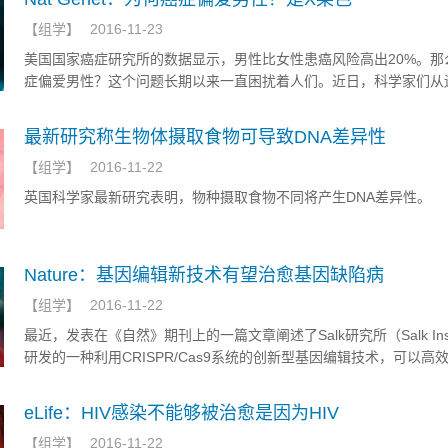
【
组学
】
2016-11-23
美国国家癌症研究所的数据显示，男性比女性患癌风险高出20%。那
症偏爱男性？这个问题长期以来一直困扰着人们。近日，科学家们从
角度给出了答案。他们发现女性失活的那一条X染色体对此作出了重
献。
最新研究称生物体摄取食物可导致DNA差异性
【
组学
】
2016-11-22
英国科学家最新研究表明，物种摄取食物不同将产生DNA差异性。
Nature：基因编辑新技术有望治愈基因缺陷病
【
组学
】
2016-11-22
最近，发表在《自然》期刊上的一篇文章阐述了Salk研究所（Salk Insti
研发的一种利用CRISPR/Cas9系统的创新型基因编辑技术，可以高
分裂细胞进行基因编辑，为基因缺陷疾病治疗打开了一扇全新的大门
eLife：HIV感染不能够被治愈是因为HIV
【
组学
】
2016-11-22