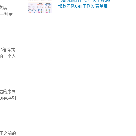
【研究前沿】复旦大学郝洁/
邹欣团队Cell子刊发表单细
艾滋病
胞分析新技术用于肿瘤精准
的一种病
免疫治疗
的慢病毒
持的里程碑式
响一个人
尿病这些
遥远的序列
NA序列
于之前的