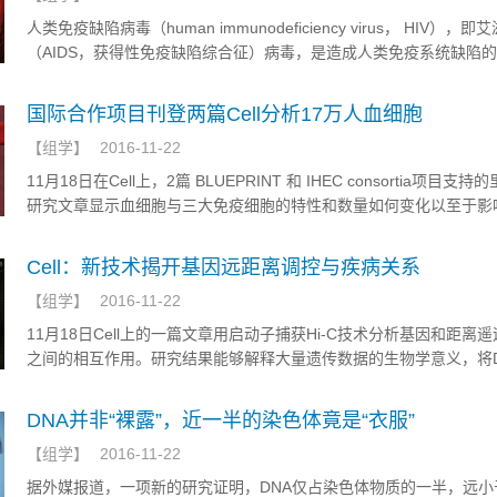
人类免疫缺陷病毒（human immunodeficiency virus， HIV），即
（AIDS，获得性免疫缺陷综合征）病毒，是造成人类免疫系统缺陷
毒。1983年，HIV在美国首次发现。它是一种感染人类免疫系统细胞
（lentivirus），属逆转录病毒的一种。
国际合作项目刊登两篇Cell分析17万人血细胞
【
组学
】
2016-11-22
11月18日在Cell上，2篇 BLUEPRINT 和 IHEC consortia项目支
研究文章显示血细胞与三大免疫细胞的特性和数量如何变化以至于影
出现复杂疾病如心脏病，类风湿性关节炎、哮喘、腹腔疾病和1型糖
自身免疫性疾病的风险。
Cell：新技术揭开基因远距离调控与疾病关系
【
组学
】
2016-11-22
11月18日Cell上的一篇文章用启动子捕获Hi-C技术分析基因和距离
之间的相互作用。研究结果能够解释大量遗传数据的生物学意义，将D
的微小变化和疾病风险连接起来。
DNA并非“裸露”，近一半的染色体竟是“衣服”
【
组学
】
2016-11-22
据外媒报道，一项新的研究证明，DNA仅占染色体物质的一半，远小