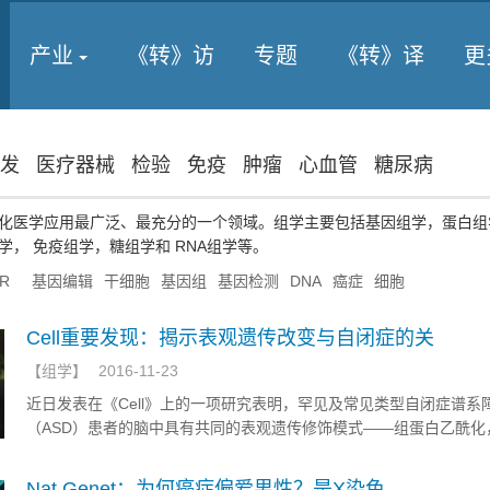
产业
《转》访
专题
《转》译
更
发
医疗器械
检验
免疫
肿瘤
心血管
糖尿病
化医学应用最广泛、最充分的一个领域。组学主要包括基因组学，蛋白组
， 免疫组学，糖组学和 RNA组学等。
PR
基因编辑
干细胞
基因组
基因检测
DNA
癌症
细胞
Cell重要发现：揭示表观遗传改变与自闭症的关
【
组学
】
2016-11-23
近日发表在《Cell》上的一项研究表明，罕见及常见类型自闭症谱系
（ASD）患者的脑中具有共同的表观遗传修饰模式——组蛋白乙酰化
68%的ASD患者都出现了这种表观遗传改变。这一表观遗传模式影响
同的分子通路，可能是这种精神疾病的多种表现的基础。
Nat Genet：为何癌症偏爱男性？是X染色