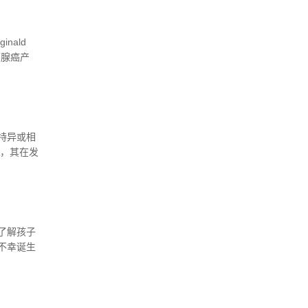
ald
胰腺癌产
）的释放可
特异或相
A，其在发
节因子。
了解孩子
不幸诞生
测技术让
后，我们
风险。听