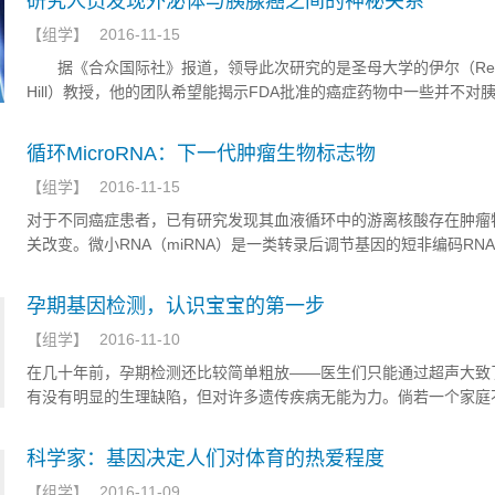
研究人员发现外泌体与胰腺癌之间的神秘关系
【
组学
】
2016-11-15
据《合众国际社》报道，领导此次研究的是圣母大学的伊尔（Regin
Hill）教授，他的团队希望能揭示FDA批准的癌症药物中一些并不对
生效果的原因。研究小组发现，通过阻断细胞外泌体 （exosomes
能有助于使化疗更有效。
循环MicroRNA：下一代肿瘤生物标志物
【
组学
】
2016-11-15
对于不同癌症患者，已有研究发现其血液循环中的游离核酸存在肿瘤
关改变。微小RNA（miRNA）是一类转录后调节基因的短非编码RN
育和正常生理活动中发挥了重要作用，并可作为致癌或肿瘤抑制性调
孕期基因检测，认识宝宝的第一步
【
组学
】
2016-11-10
在几十年前，孕期检测还比较简单粗放——医生们只能通过超声大致
有没有明显的生理缺陷，但对许多遗传疾病无能为力。倘若一个家庭
了一个有基因缺陷的宝宝，也就只能背负着压力生活。如今，孕期检
我们能更清楚地了解宝宝的情况。也许随着科技的进步，仅仅几年之
科学家：基因决定人们对体育的热爱程度
就可以在怀孕早期知道宝宝是否具有遗传疾病，或是其它一些慢性病
【
组学
】
2016-11-09
上去是不是很棒呢？