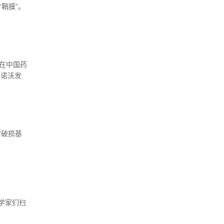
鞘膜”。
的关键过
助于防止
,在中国药
哈诺沃发
过改变基
“破损基
学家们扫