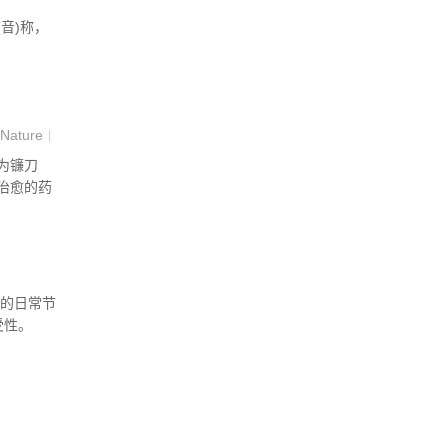
(音)称，
Nature
|
为镰刀
治愈的药
体干细胞
们的日常节
受性。