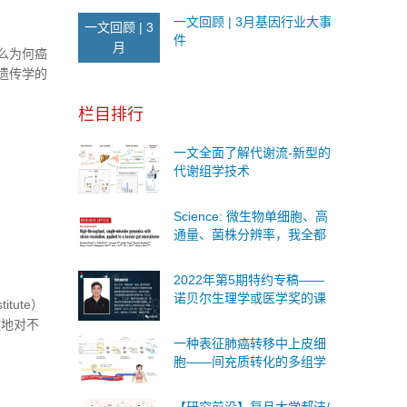
一文回顾 | 3月基因行业大事
一文回顾 | 3
件
月
么为何癌
遗传学的
要的贡
栏目排行
一文全面了解代谢流-新型的
代谢组学技术
Science: 微生物单细胞、高
通量、菌株分辨率，我全都
要！
2022年第5期特约专稿——
诺贝尔生理学或医学奖的课
tute）
题是什么？
效地对不
一种表征肺癌转移中上皮细
。
胞——间充质转化的多组学
方法