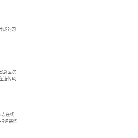
养成的习
省总医院
在遗传风
究最近发
》杂志在线
究报道某些
作用，这