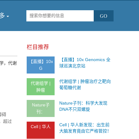
多
栏目推荐
【直播】10x Genomics 全
【直播】10x
学，代谢
球巡演北京站
G
代谢组学 | 肿瘤治疗之靶向
代谢组学 |
葡萄糖代谢
肿瘤
Nature子刊：科学大发现
Nature子
DNA不只双螺旋
刊：
障碍
，超过
Cell | 华人新发现：出生前
Cell | 华人
了脑中共
大脑发育竟由它严格管控！