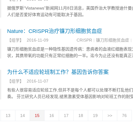
据俄罗斯“Vistanews”新闻网11月8日消息，美国乔治大学教授迪什曼
人们是否爱好体育运动有可能取决于基因。
Nature：CRISPR治疗镰刀形细胞贫血症
【
组学
】
2016-11-09
CRISPR
镰刀形细胞贫血症
|
|
镰刀形细胞贫血症是一种隐性基因遗传病：患病者的血液红细胞表现
状，其携带氧的功能只有正常红细胞的一半。迄今为止还没有能真正
物。斯坦福大学医学院的研究团队利用CRISPR基因编辑技术，在人
中修复了造成镰状细胞贫血病的基因.
为什么不适应轮班制工作？基因告诉你答案
【
组学
】
2016-11-07
有些人很容易适应轮班工作,但并不是每个人都可以处理不断打乱他
奏。 芬兰研究人员已经发现,褪黑激素受体基因影响对轮班工作的耐
13
14
15
16
17
18
19
>>
76