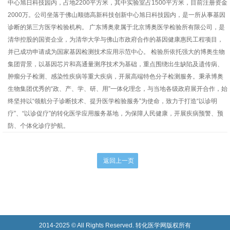
中心旭日科技园内，占地2200平方米，其中实验室占1500平方米，目前注册资金
2000万。公司坐落于佛山顺德高新科技创新中心旭日科技园内，是一所从事基因
诊断的第三方医学检验机构。 广东博奥隶属于北京博奥医学检验所有限公司，是
清华控股的国资企业，为清华大学与佛山市政府合作的基因健康惠民工程项目，
并已成功申请成为国家基因检测技术应用示范中心。 检验所依托强大的博奥生物
集团背景，以基因芯片和高通量测序技术为基础，重点围绕出生缺陷及遗传病、
肿瘤分子检测、感染性疾病等重大疾病，开展高端特色分子检测服务。秉承博奥
生物集团优秀的“政、产、学、研、用”一体化理念，与当地各级政府展开合作，始
终坚持以“领航分子诊断技术、提升医学检验服务”为使命，致力于打造“以诊明
疗”、“以诊促疗”的转化医学应用服务基地，为保障人民健康，开展疾病预警、预
防、个体化诊疗护航。
2014-2025 © All Rights Reserved. 转化医学网版权所有