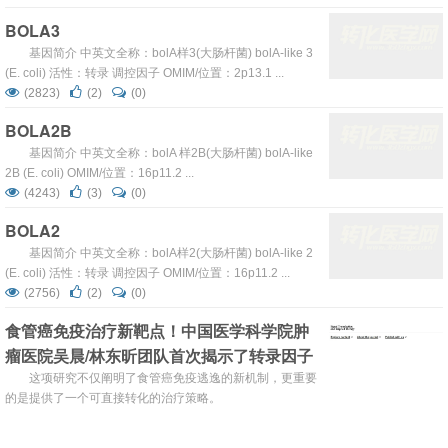
OMIM/位置：606165 2q33 ...
BOLA3
基因简介 中英文全称：bolA样3(大肠杆菌) bolA-like 3
(E. coli) 活性：转录 调控因子 OMIM/位置：2p13.1 ...
(2823)
(2)
(0)
BOLA2B
基因简介 中英文全称：bolA 样2B(大肠杆菌) bolA-like
2B (E. coli) OMIM/位置：16p11.2 ...
(4243)
(3)
(0)
BOLA2
基因简介 中英文全称：bolA样2(大肠杆菌) bolA-like 2
(E. coli) 活性：转录 调控因子 OMIM/位置：16p11.2 ...
(2756)
(2)
(0)
食管癌免疫治疗新靶点！中国医学科学院肿
瘤医院吴晨/林东昕团队首次揭示了转录因子
KLF4在食管癌免疫逃逸中的关键作用
这项研究不仅阐明了食管癌免疫逃逸的新机制，更重要
的是提供了一个可直接转化的治疗策略。
(716)
(2)
(0)