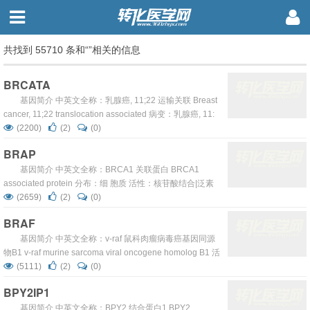
共找到 55710 条和“”相关的信息
BRCATA
基因简介 中英文全称：乳腺癌, 11;22 运输关联 Breast
cancer, 11;22 translocation associated 病变：乳腺癌, 11:
22 运输关联 OMIM/位置：600048 11q23 ...
(2200)
(2)
(0)
BRAP
基因简介 中英文全称：BRCA1 关联蛋白 BRCA1
associated protein 分布：细 胞质 活性：核苷酸结合|泛素
蛋白连接酶|锌离子结合|连接 酶|同样的蛋白结合|金属离子结
(2659)
(2)
(0)
合 参与：泛素周期|负调控 信号转导 OMIM/位置：604986
BRAF
12q24 ...
基因简介 中英文全称：v-raf 鼠科肉瘤病毒癌基因同源
物B1 v-raf murine sarcoma viral oncogene homolog B1 活
性：核苷酸结合|蛋白 丝氨酸/苏氨酸激酶|受体信号转导蛋
(5111)
(2)
(0)
白|ATP 结合|锌离子 结合|转移酶|二酰甘油结合|金属离子结
BPY2IP1
合 参与：蛋白氨基 酸磷酸化|抗细胞凋亡|细胞内信号转导级
联|器官形态发 生 病变：肺腺癌, 体细胞|心包膜综合征|...
基因简介 中英文全称：BPY2 结合蛋白1 BPY2