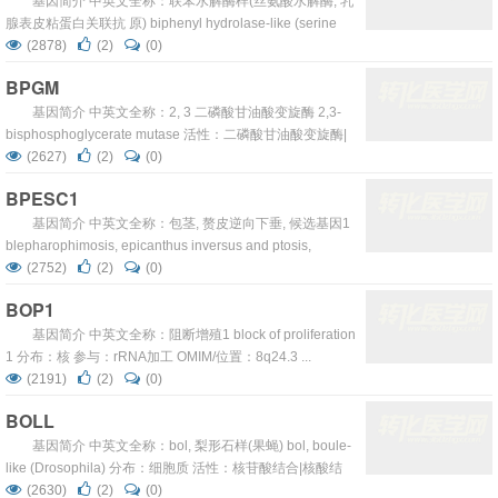
基因简介 中英文全称：联苯水解酶样(丝氨酸水解酶; 乳
腺表皮粘蛋白关联抗 原) biphenyl hydrolase-like (serine
hydrolase; breast epithelial mucin-associated antigen) 分
(2878)
(2)
(0)
布：线粒体 活性：水解酶 参与：氨基酸和衍生物代谢|芳香
BPGM
化合物代谢|应答毒物 OMIM/位置：603156 6p25 ...
基因简介 中英文全称：2, 3 二磷酸甘油酸变旋酶 2,3-
bisphosphoglycerate mutase 活性：二磷酸甘油酸变旋酶|
二磷酸甘油酸性磷酸 酶|水解酶|异构酶 参与：糖代谢|糖酵
(2627)
(2)
(0)
解|呼吸气体交换|代 谢 病变：溶血性贫血因二磷酸甘油酸变
BPESC1
旋酶缺陷 OMIM/位置：222800 7q31-q34 ...
基因简介 中英文全称：包茎, 赘皮逆向下垂, 候选基因1
blepharophimosis, epicanthus inversus and ptosis,
candidate 1 活性：糖结合 OMIM/位置：3q23 ...
(2752)
(2)
(0)
BOP1
基因简介 中英文全称：阻断增殖1 block of proliferation
1 分布：核 参与：rRNA加工 OMIM/位置：8q24.3 ...
(2191)
(2)
(0)
BOLL
基因简介 中英文全称：bol, 梨形石样(果蝇) bol, boule-
like (Drosophila) 分布：细胞质 活性：核苷酸结合|核酸结
合|RNA结合 参与：调控 翻译|减数分裂|精子发生|细胞分化
(2630)
(2)
(0)