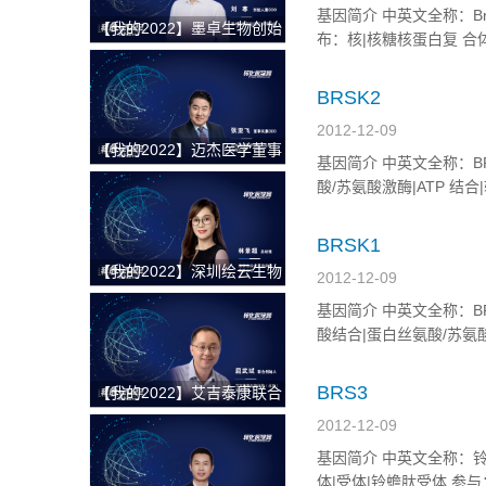
基因简介 中英文全称：Bruno 样4
【我的2022】墨卓生物创始
布：核|核糖核蛋白复 合体
人兼COO刘寒：日日精进，
与：生殖细胞发育|胚发育|RN
久久为功，把一个好的单细
BRSK2
胞中国解决方案带给客户
2012-12-09
【我的2022】迈杰医学董事
基因简介 中英文全称：BR 丝
长兼首席执行官张亚飞：数
酸/苏氨酸激酶|ATP 结合|
智化赋能商业模式转型，为
客户提供更优质的伴随诊断
BRSK1
整体解决方案
【我的2022】深圳绘云生物
2012-12-09
总经理林景超：专注慢病早
基因简介 中英文全称：BR 丝氨
筛类临床质谱检测产品，从
酸结合|蛋白丝氨酸/苏氨酸
临床痛点出发，为临床医学
答离子化辐射|确立细胞极性| 
检验解决更多难题
BRS3
【我的2022】艾吉泰康联合
创始人屈武斌：对技术精雕
2012-12-09
细琢，以客户应用场景为核
基因简介 中英文全称：铃蟾肽样
心，用特色服务提供基因捕
体|受体|铃蟾肽受体 参与