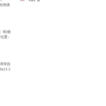
：氯化物通
M/...
布：核|细
/位置：
信号转导因
p13.3