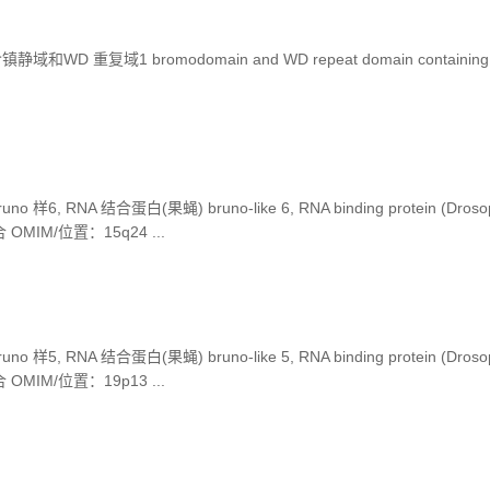
D 重复域1 bromodomain and WD repeat domain containing
, RNA 结合蛋白(果蝇) bruno-like 6, RNA binding protein (Drosop
MIM/位置：15q24 ...
, RNA 结合蛋白(果蝇) bruno-like 5, RNA binding protein (Drosop
MIM/位置：19p13 ...