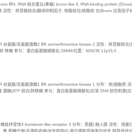
, RNA 结合蛋白(果蝇) bruno-like 4, RNA binding protein (Drosop
 活性：核苷酸结合|翻译抑制因子, 核酸结合|核酸结 合|Bruno 应答因子
A 干涉 OMIM/位置：18q12 ...
氨酸/苏氨酸激酶2 BR serine/threonine kinase 2 活性：核苷酸结
转 移酶 参与：蛋白氨基酸磷酸化 OMIM/位置：609236 11p15.5 ...
酸/苏氨酸激酶1 BR serine/threonine kinase 1 分布：核|细胞质
 激酶|ATP 结合|转移酶 参与：蛋白氨基酸磷酸化|应答 DNA 损伤刺激|应
神经元分化|G2/M转变DNA损伤检控点 OMIM/位置：609235 19q13.4 
受体3 bombesin-like receptor 3 分布：质膜| 融入膜 活性：视
：葡 萄糖代谢|平滑肌收缩|信号转导|G 蛋白偶联受体蛋白信号 转导途径|