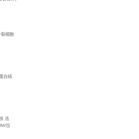
丝分裂细胞
性：蛋白结
：核 活
IM/位