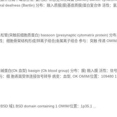
nsorineural deafness (Barttin) 分布：融入质膜|膜|基底质膜|蛋白复合体 活性
, 声音|钾离子 稳态|氯化物离子稳态 病变：低血钾性碱中毒综合征, 4 OMI
前细胞质蛋白) bassoon (presynaptic cytomatrix protein) 分
活性：细胞骨架结构形成|锌离子结合|金属离子结合 参与：突触 传递 OMIM
(Ok 血型) basigin (Ok blood group) 分布：膜| 融入膜 活性：
：细 胞表面受体连接信号转导 病变：血型, OK OMIM/位置：109480 19
 BSD domain containing 1 OMIM/位置：1p35.1 ...