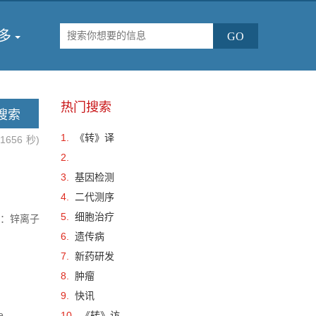
多
热门搜索
1.
《转》译
.1656
秒)
2.
3.
基因检测
4.
二代测序
5.
细胞治疗
活性：锌离子
6.
遗传病
7.
新药研发
8.
肿瘤
9.
快讯
,
10.
《转》访