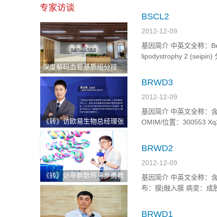
专家访谈
BSCL2
2012-12-09
基因简介 中英文全称：Bernardi
lipodystrophy 2 
深度解码血管基质组分技
痉挛性截瘫综合征|脊肌萎缩, 末梢
术：重塑退行性骨关节炎治
BRWD3
疗新格局与医疗出海中东新
2012-12-09
机遇
基因简介 中英文全称：含镇静域和W
《转》访欧易生物总经理张
OMIM/位置：300553 Xq21
志明：持续逆势快速增长！
破解科研服务"不可能三
BRWD2
角"的硬核逻辑
2012-12-09
《转》访菲鹏数辉马步勇教
基因简介 中英文全称：含镇静域和W
授｜AI与分子模拟引领生物
布：膜|融入膜 病变：成胶质细 
医药创新，“构象选择机制”
开辟药物动态设计新纪元
BRWD1