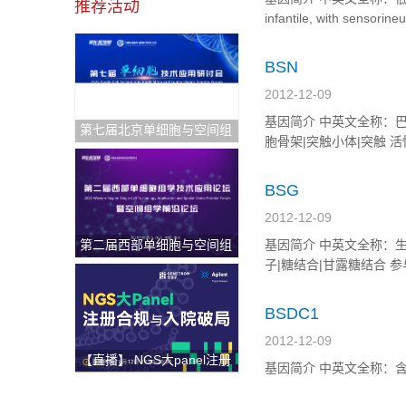
推荐活动
infantile, with se
道|蛋白结合 参与：感觉感知
BSN
2012-12-09
基因简介 中英文全称：巴松管(突触
第七届北京单细胞与空间组
胞骨架|突触小体|突触 
学研讨会
604020 3p21.31 ...
BSG
2012-12-09
第二届西部单细胞与空间组
基因简介 中英文全称：生碱蛋白
学论坛
子|糖结合|甘露糖结合 参与
...
BSDC1
2012-12-09
【直播】 NGS大panel注册
基因简介 中英文全称：含BSD 域1
合规与入院破局