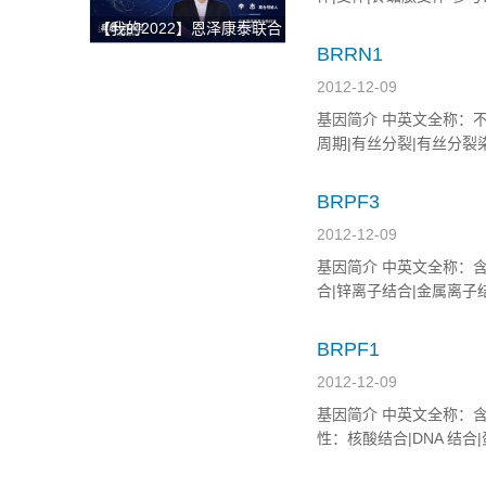
获整体解决方案
血压调控|成年哺育行为 OMIM
【我的2022】恩泽康泰联合
创始人李志：开放与合作，
BRRN1
深耕外泌体技术开发与临床
2012-12-09
转化，为创新药研发提供坚
基因简介 中英文全称：不孕同源
实的肩膀！
周期|有丝分裂|有丝分裂染 色
BRPF3
2012-12-09
基因简介 中英文全称：含镇静域和P
合|锌离子结合|金属离子结合
BRPF1
2012-12-09
基因简介 中英文全称：含镇静域和P
性：核酸结合|DNA 结合|
置：602410 3p26-p25 ..