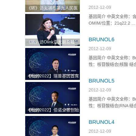
2012-12-09
《转》访无锡市第九人民医
院科教科主任赵刚
基因简介 中英文全称：含镇静域和W
OMIM/位置：21q22.2 ...
BRUNOL6
《转》访Olink亚太副总裁
Andrea Ballagi博士：新一
2012-12-09
代蛋白组学如何加速精准医
基因简介 中英文全称：Bruno 样6
疗新进程
性：核苷酸结合|核酸 结合 O
【我的2022】瑞普基因首席
BRUNOL5
技术官王涛：发挥BT+AI双
引擎特色优势，推进AI技术
2012-12-09
在精准医疗领域的临床落地
基因简介 中英文全称：Bruno 样5
性：核苷酸结合|RNA 结合 O
【我的2022】佰诺全景创始
人焦磊：降低使用成本和难
BRUNOL4
度，推动全景病理技术在中
国的临床转化落地
2012-12-09