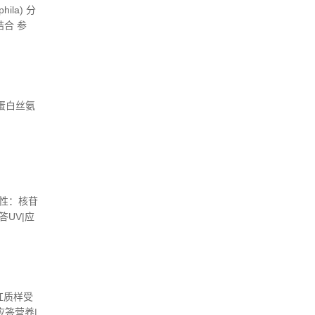
hila) 分
结合 参
合|蛋白丝氨
 活性：核苷
答UV|应
...
紫红质样受
应答营养|