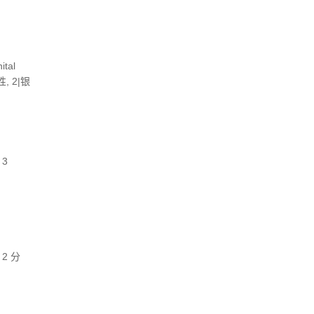
tal
, 2|银
 3
 2 分