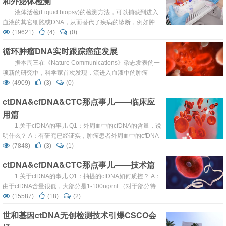
和外泌体检测
Murtaza，在由RainDance Technol...
液体活检(Liquid biopsy)的检测方法，可以捕获到进入
血液的其它细胞或DNA，从而替代了疾病的诊断，例如肿
瘤。关于这些检测方法的价值，现在还有很多不清楚的地
(19621)
(4)
(0)
方，但是许多医生认为，这些检测方法是一个很大的进步，
循环肿瘤DNA实时跟踪癌症发展
可能可以为更多的病人实现个体化治疗。 这些检测方法是第
一次非介入性地，可重复性地抽取肿瘤样本，医生们从而可
据本周三在《Nature Communications》杂志发表的一
以建立基因表达谱，靶向突变用药，快速判断治疗...
项新的研究中，科学家首次发现，流进入血液中的肿瘤
DNA，可用于实时跟踪肿瘤的发展以及对治疗的响应。 三
(4909)
(3)
(0)
年多来，剑桥大学的研究人员，从肿瘤已经扩散到身体其他
ctDNA&cfDNA&CTC那点事儿——临床应
部位的一名乳腺癌患者身上，采集了外科肿瘤样本（活检）
用篇
和血液样本。他们仔细研究了进入血液中的、来自死亡肿瘤
细胞的小DNA片段，并将它们与在同一时间点上采集...
1.关于cfDNA的事儿 Q1：外周血中的cfDNA的含量，说
明什么？ A：有研究已经证实，肿瘤患者外周血中的cfDNA
总量，要高于健康人。通过这一点，虽然不能武断的说
(7848)
(3)
(1)
cfDNA能成为肿瘤标志物，但是cfDNA的含量增多，能起到
ctDNA&cfDNA&CTC那点事儿——技术篇
一个较好的提示作用，作为一个初筛的手段。 Q2：基于
cfDNA的液态活检（对于肿瘤来说既是ctDNA），是否只应
1.关于cfDNA的事儿 Q1：抽提的cfDNA如何质控？ A：
用于肿瘤？ A：尽管ctDNA在肿瘤诊...
由于cfDNA含量很低，大部分是1-100ng/ml （对于部分特
殊病理状况下，可能会在这个范围之外），因此对cfDNA的
(15587)
(18)
(2)
质控方法是一种挑战。 Q2：抽提的cfDNA如何定量？ A：
世和基因ctDNA无创检测技术引爆CSCO会
在cfDNA极其低的情况下，它的定量测定极易受到少量单链