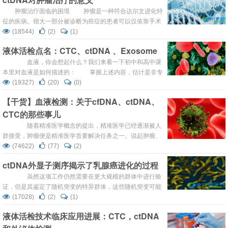
余家，按照业务范围划分，这些公司可以分为：①最上游的
基因检测仪器开发企业（测序仪、芯片扫描仪、PCR设
肿瘤治疗面临的困境 肿瘤是一种符合达尔文进化特
备），②...
征的疾病。很大一部分被诊断为癌症的患者可以仅依靠手术
或和辅助治疗，但是超过80%的患者死于癌症的转移和复
(18544)
(2)
(1)
发。在原代肿瘤细胞中，进化一直存在，这在一定程度上造
液体活检点名：CTC、ctDNA 、Exosome
成了肿瘤的异质性。当肿瘤发生转移的时候，在选择压力
下，单一克隆会产生针对癌症疗法的抗性。像乳腺癌等癌
血液，你会想起什么？我们来看一下初中和高中课
症，可能在诊断多年后才发生转移。而在晚期复发的...
本里对血液是如何描述的： 掌握上述内容，估计是非专
业人士对于血液成分了解的巅峰了，然而，就算是学霸，进
(19327)
(20)
(0)
了医院也是分分钟虐成渣。 因为医生眼里的血液是酱婶
【干货】血液检测：关于cfDNA、ctDNA、
儿的： 或者这样婶儿 当然，这只是常规的入门
CTC的那些事儿
项：全血和生化，还有...
随着精准医学概念的提出，精准医学已经逐渐被人
群接受，肿瘤便是精准医学首要解决任务之一。说起肿瘤、
癌症，已经不再像多年前一样让谈癌色变，但仍旧为人们所
(74622)
(77)
(2)
恐惧。成功治疗肿瘤还是以早发现早治疗为主。那么尽早检
ctDNA外显子测序揭示了乳腺癌进化的过程
测和发现肿瘤便是首当其冲的核心。液体活检(Liquid
biopsy)的检测方法，可以捕获到进入血液的其它细胞或
虽然这项工作仍然需要在更大规模的群体中进行验
DNA，从而替代了疾病的诊断，例如肿瘤。最近比较火热的
证，但是其鉴定了随机突变的特异群体，这些随机突变可能
液体活检有...
是理想的用于监测肿瘤负荷，指导治疗或者跟踪癌症患者治
(17028)
(2)
(1)
疗反应的ctDNA。然而，研究成果也表明，目前在临床中使
液体活检技术临床应用进展：CTC，ctDNA
用的ctDNA存在的一些潜在的缺陷。 转化基因组研究所
的无创性诊断中心共同主任和副教授Muhammed