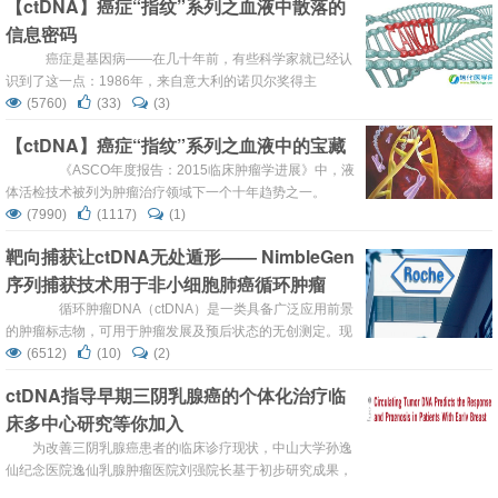
【ctDNA】癌症“指纹”系列之血液中散落的
术及临床经历：1992年华西医科大学临床医学6年制本科毕
信息密码
业，1997年华西医科大学呼吸...
癌症是基因病——在几十年前，有些科学家就已经认
识到了这一点：1986年，来自意大利的诺贝尔奖得主
Renato Dulbecco在谈到为什么一定要测定整个人类基因组
(5760)
(33)
(3)
序列的时候说：这是打赢对癌症战争的唯一途径。在2011
【ctDNA】癌症“指纹”系列之血液中的宝藏
年与世长辞之前，改变世界的乔帮主 Steve Jobs一直在接受
美国一家基于基因组测序的癌症个性化诊治公司的治疗。谈
《ASCO年度报告：2015临床肿瘤学进展》中，液
到这项技术，他说：“我要么是第一个...
体活检技术被列为肿瘤治疗领域下一个十年趋势之一。
ctDNA作为液体活检的首选已逐渐从科研走向临床。而欧盟
(7990)
(1117)
(1)
批准将ctDNA检测用于易瑞沙的伴随诊断则更是标志着
靶向捕获让ctDNA无处遁形—— NimbleGen
ctDNA临床应用的大规模实现。 那么什么是ctDNA？它
序列捕获技术用于非小细胞肺癌循环肿瘤
来自哪里？有什么特点？ctDNA可以为肿瘤治疗提供哪些帮
助呢？本专题...
DNA测定
循环肿瘤DNA（ctDNA）是一类具备广泛应用前景
的肿瘤标志物，可用于肿瘤发展及预后状态的无创测定。现
有的ctDNA检测方法要根据每位癌症患者的情况来制定繁琐
(6512)
(10)
(2)
的检测步骤，且敏感度低，难以适用于广泛的临床应用。近
ctDNA指导早期三阴乳腺癌的个体化治疗临
期在Nature Medicine上发表的一篇文章中1，研究人员介绍
床多中心研究等你加入
了一种全新的ctDNA检测技术：癌症个体化深度测序分析方
法（CAPP-Seq，cancer per...
为改善三阴乳腺癌患者的临床诊疗现状，中山大学孙逸
仙纪念医院逸仙乳腺肿瘤医院刘强院长基于初步研究成果，
和吉因加共同牵头，开展了一项针对复发风险最高的三阴乳
(8051)
(23)
(0)