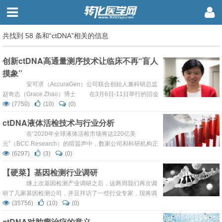
共找到 58 条和“ctDNA”相关的信息
创新ctDNA高通量测序技术让临床不再“盲人
摸象”
安可济（AccuraGen）公司联合创始人兼科研总监
赵奇志（Grace Zhao）博士 在3月6日-11日举行的旧金
山分子医学三方会议（The Molecular Medicine Tri-
(7750)
(10)
(0)
Conference）上，安可济（AccuraGen）公司的联合创始
ctDNA液体活检技术与行业分析
人兼科研总监赵奇志（Grace Zhao）博士首次发表了安可
济独创的...
在“2020年全球液体活检市场将达220亿美
元”（BCC Research）的喧嚣声中，数家公司和科研机构正
着手将循环瘤DNA（ctDNA）测试引入液体活检并将之推向
(6297)
(3)
(0)
市场。 去年9月，Pathway Genomics以299到699美元
【硬菜】基因检测行业调研
的定价将其循环瘤DNA测试CancerIntercept Detect投放市
场，引起美国FDA的严重不满。9月21日，Pathway创...
继上次基因检测产业调研之后，这两周我们再次调
研了几家基因检测公司，并且拜访了一些行业专家，现将调
研的重点内容整理如下，欢迎大家交流探讨。 一、基因
(35756)
(10)
(0)
检测公司梳理 目前全国涉及基因检测概念的公司有200
ctDNA对肿瘤治疗的意义