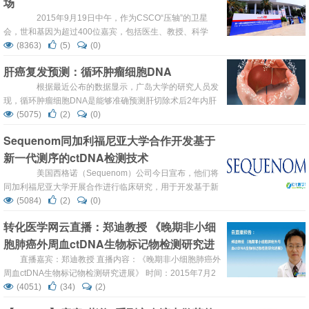
场
核酸，蛋白质和RNA的污染，因此对于采用紫外吸光法的定
量策略，例如NanoD...
2015年9月19日中午，作为CSCO“压轴”的卫星
会，世和基因为超过400位嘉宾，包括医生、教授、科学
家、业内同行带来一场结合最新ctDNA无创检测技术与临床
(8363)
(5)
(0)
转化的学术饕餮盛宴。吴一龙教授、周彩存教授、束用前教
肝癌复发预测：循环肿瘤细胞DNA
授、毛伟敏教授分别就高通量测序和ctDNA技术的临床转化
阐述了各自的见解。 会场...
根据最近公布的数据显示，广岛大学的研究人员发
现，循环肿瘤细胞DNA是能够准确预测肝切除术后2年内肝
细胞癌复发的一个因子。 “我们发现，循环肿瘤细胞
(5075)
(2)
(0)
DNA水平能够准确反映肝细胞癌的肿瘤进程和治疗效
Sequenom同加利福尼亚大学合作开发基于
果，”广岛大学Atsushi Ono博士在新闻发布会上说。“通过进
新一代测序的ctDNA检测技术
一步的研究，循环肿瘤细胞DNA的基因组图谱分析，可能会
指导肝细胞癌的...
美国西格诺（Sequenom）公司今日宣布，他们将
同加利福尼亚大学开展合作进行临床研究，用于开发基于新
一代测序技术的循环肿瘤DNA（ctDNA）检测技术。
(5084)
(2)
(0)
基于此项合作，加利福尼亚大学Moores癌症研究中心将会
转化医学网云直播：郑迪教授 《晚期非小细
测试检测血液中ctDNA实验的可用性，以此来对癌症患者进
胞肺癌外周血ctDNA生物标记物检测研究进
行监测，并且帮助患者进行疗法的选择。 西格诺公司首
先发表声明表示，他们计划在明年1月同加利福尼亚...
展》
直播嘉宾：郑迪教授 直播内容：《晚期非小细胞肺癌外
周血ctDNA生物标记物检测研究进展》 时间：2015年7月2
日 17:30-18:15 嘉宾介绍： 上海市抗癌协会胸部肿瘤专业委
(4051)
(34)
(2)
员会委员，中国临床肿瘤学会和美国临床肿瘤学会会员。 学