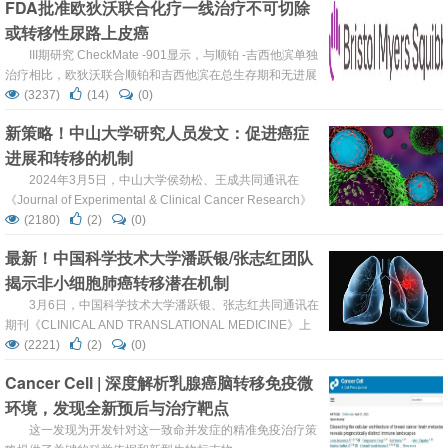
FDA批准欧狄沃联合化疗一线治疗不可切除
究中，体内实验表明，来自LSD1 KD乳腺癌细胞的外泌体显
或转移性尿路上皮癌
著...
III期研究 CheckMate -901显示，与顺铂 -吉西他滨单独
治疗相比，欧狄沃联合顺铂和吉西他滨在总生存期和无进展
生存期方面显示出具有显著统计学意义的改善1 百时美施贵
(3237)
(14)
(0)
宝近日宣布，美国食品药品监督管理局 （FDA）批准欧狄沃
新策略！中山大学研究人员发文：促进癌症
®（纳武利尤单抗）联合顺铂和吉西他滨方案，用于不可切
进展和转移的机制
除或转移性尿路上皮癌 （UC）成年患者的一线治疗1,2 。
尿路上皮癌是最常见的膀胱癌类型。此获批基...
2024年3月5日，中山大学侯劲松、王成共同通讯在
《Journal of Experimental & Clinical Cancer Research》
上发表题为“KLF7 regulates super-enhancer-driven
(2180)
(2)
(0)
IGF2BP2 overexpression to promote the progression of
最新！中国科学技术大学潘跃银/张志红团队
head and neck squamo...
揭示非小细胞肺癌转移潜在机制
3月6日，中国科学技术大学潘跃银、张志红共同通讯在
期刊《CLINICAL AND TRANSLATIONAL MEDICINE》上
在线发表题为“Distinct fibroblast subpopulations
(2221)
(2)
(0)
associated with bone, brain or intrapulmonary metastasis
Cancer Cell | 深度解析乳腺癌脑转移免疫微
in advanced non-small-cell lung c...
环境，发现全新预后与治疗靶点
这一发现为开发针对这一致命并发症的精准免疫治疗策