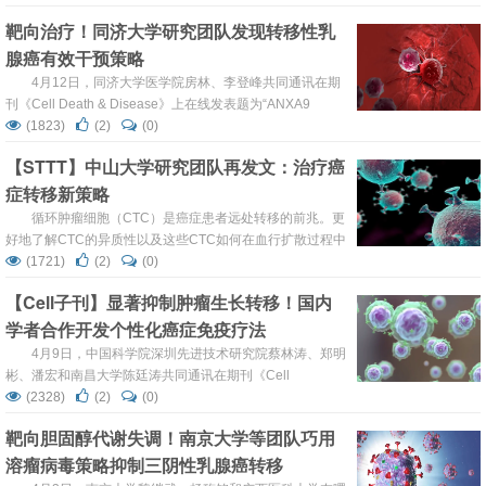
boosting drug accumulation in tumors”的研究论文，研究
靶向治疗！同济大学研究团队发现转移性乳
描述了一种有前途的策略来改善治疗药物在肿瘤部位的积
腺癌有效干预策略
累。抗肿瘤淋巴管生成不仅提高了治疗药...
4月12日，同济大学医学院房林、李登峰共同通讯在期
刊《Cell Death & Disease》上在线发表题为“ANXA9
facilitates S100A4 and promotes breast cancer
(1823)
(2)
(0)
progression through modulating STAT3 pathway”的研究论
【STTT】中山大学研究团队再发文：治疗癌
文，研究人员预计ANXA9/S100A4将成为未来BC拦截的潜
症转移新策略
在有希望的...
循环肿瘤细胞（CTC）是癌症患者远处转移的前兆。更
好地了解CTC的异质性以及这些CTC如何在血行扩散过程中
存活，可以为癌症转移的治疗预防奠定基础。CTC是如何逃
(1721)
(2)
(0)
避免疫细胞的免疫监视和消除的，目前尚不清楚。 2024年4
【Cell子刊】显著抑制肿瘤生长转移！国内
月5日，中山大学符立梧、王芳课题组在《Signal
学者合作开发个性化癌症免疫疗法
Transduction and Targeted Therapy》上发表题
为“Circulating tumo...
4月9日，中国科学院深圳先进技术研究院蔡林涛、郑明
彬、潘宏和南昌大学陈廷涛共同通讯在期刊《Cell
Reports》上在线发表题为“T cell cascade regulation
(2328)
(2)
(0)
initiates systemic antitumor immunity through living drug
靶向胆固醇代谢失调！南京大学等团队巧用
factory of anti-PD-1/IL-12 engineered probiotic...
溶瘤病毒策略抑制三阴性乳腺癌转移