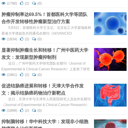
HSP47-collagen axis inhibits brain metastasis by
(1790)
(2)
(0)
reversing M2 microglial polarization and restoring anti-
肿瘤抑制率达69.5%！首都医科大学等团队
tumor immunity”。本文中，研究人员...
合作开发转移性肿瘤新型治疗方案
5月6日，首都医科大学王玉记、北京化工大学梁瑞政和
香港大学谭超良共同通讯在期刊《ADVANCED
SCIENCE》上在线发表题为“PAD4 Inhibitor-
(1834)
(2)
(0)
Functionalized Layered Double Hydroxide Nanosheets
显著抑制肿瘤生长和转移！广州中医药大学
for Synergistic Sonodynamic Therapy/Immunotherapy Of
发文：发现新型肿瘤抑制剂
Tumor Metasta...
近日，广州中医药大学研究团队在期刊《Journal of
Experimental & Clinical Cancer Research》上发表了研究
论文，题为“Chemotherapy-elicited extracellular vesicle
(1961)
(2)
(0)
CXCL1 from dying cells promotes triple-negative breast
促进结肠癌进展和转移！天津大学合作发
cancer metastasis...
文：揭示结肠癌药物治疗新靶点
近日，天津大学与天津市人民医院研究人员合作在期刊
《Journal of Experimental & Clinical Cancer Research》
上发表了题为“SF3B3-regulated mTOR alternative splicing
(1898)
(2)
(0)
promotes colorectal cancer progression and
抑制脑转移！华中科技大学：发现非小细胞
metastasis”的研究论文，本研究结果表明，SF3B...