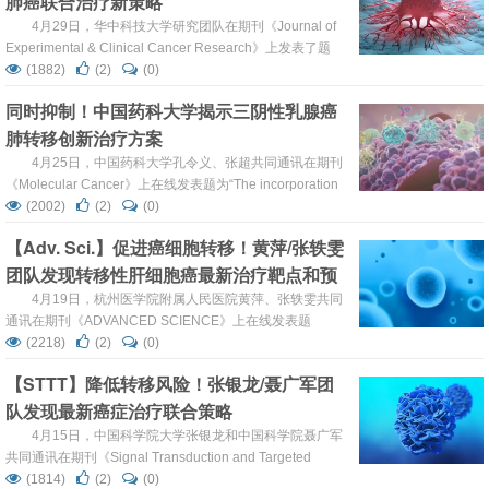
肺癌联合治疗新策略
4月29日，华中科技大学研究团队在期刊《Journal of
Experimental & Clinical Cancer Research》上发表了题
为“Blocking the MIF-CD74 axis augments radiotherapy
(1882)
(2)
(0)
efficacy for brain metastasis in NSCLC via synergistically
同时抑制！中国药科大学揭示三阴性乳腺癌
promoting m...
肺转移创新治疗方案
4月25日，中国药科大学孔令义、张超共同通讯在期刊
《Molecular Cancer》上在线发表题为“The incorporation
of acetylated LAP-TGF-β1 proteins into exosomes
(2002)
(2)
(0)
promotes TNBC cell dissemination in lung micro-
【Adv. Sci.】促进癌细胞转移！黄萍/张轶雯
metastasis”的研究论文，这项研究不仅为TNBC肺转移的
团队发现转移性肝细胞癌最新治疗靶点和预
分...
后指标
4月19日，杭州医学院附属人民医院黄萍、张轶雯共同
通讯在期刊《ADVANCED SCIENCE》上在线发表题
为“Peptide Transporter 1-Mediated Dipeptide Transport
(2218)
(2)
(0)
Promotes Hepatocellular Carcinoma Metastasis by
【STTT】降低转移风险！张银龙/聂广军团
Activating MAP4K4/G3BP2 Signaling Axis”的研究...
队发现最新癌症治疗联合策略
4月15日，中国科学院大学张银龙和中国科学院聂广军
共同通讯在期刊《Signal Transduction and Targeted
Therapy》上在线发表题为“Anti-lymphangiogenesis for
(1814)
(2)
(0)