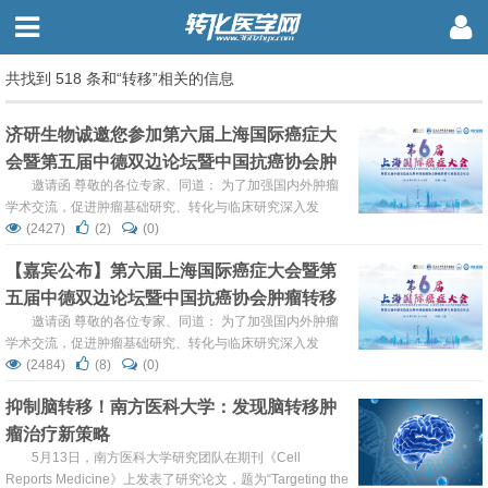
共找到 518 条和“转移”相关的信息
济研生物诚邀您参加第六届上海国际癌症大
会暨第五届中德双边论坛暨中国抗癌协会肿
瘤转移专业委员会年会
邀请函 尊敬的各位专家、同道： 为了加强国内外肿瘤
学术交流，促进肿瘤基础研究、转化与临床研究深入发
展，“第六届上海国际癌症大会暨第五届中德双边论坛暨中
(2427)
(2)
(0)
国抗癌协会肿瘤转移专业委员会年会”将于2024年6月14-16
【嘉宾公布】第六届上海国际癌症大会暨第
日在上海召开。 本届大会由复旦大学附属肿瘤医院、中国抗
五届中德双边论坛暨中国抗癌协会肿瘤转移
癌协会肿瘤异质性与个体化治疗专业委员会、中国抗癌协会
肿...
专业委员会年会，诚邀您的参与！
邀请函 尊敬的各位专家、同道： 为了加强国内外肿瘤
学术交流，促进肿瘤基础研究、转化与临床研究深入发
展，“第六届上海国际癌症大会暨第五届中德双边论坛暨中
(2484)
(8)
(0)
国抗癌协会肿瘤转移专业委员会年会”将于2024年6月14-16
抑制脑转移！南方医科大学：发现脑转移肿
日在上海召开。 本届大会由复旦大学附属肿瘤医院、中国
瘤治疗新策略
抗癌协会肿瘤异质性与个体化治疗专业委员会、中国抗癌协
会...
5月13日，南方医科大学研究团队在期刊《Cell
Reports Medicine》上发表了研究论文，题为“Targeting the