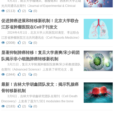
4月3日，南京大学魏继武、杨馥铭和广西医科大学左曙
光共同通讯在期刊《Journal of Experimental & Clinical
Cancer Research》上在线发表题为“Oncolytic adenovirus
(2113)
(2)
(0)
encoding apolipoprotein A1 suppresses metastasis of
促进肺癌进展和转移新机制！北京大学联合
triple-negative breast canc...
江苏省肿瘤医院在Cell子刊发文
2024年4月1日，北京大学人民医院邱满堂、李运联合
江苏省肿瘤医院王洁共同通讯在《Cell Reports Medicine》
上发表题为“Intratumor microbiome-derived butyrate
(2008)
(2)
(0)
promotes lung cancer metastasis”的研究论文，我们发现肿
显著抑制肺癌转移！复旦大学唐爽/宋少莉团
瘤内微生物组和 cmDNA 特征是确定肺癌患者复发的有前途
队揭示非小细胞肺癌转移新机制
的生物标志物。产生丁酸盐的细菌的生...
3月21日，复旦大学附属肿瘤医院唐爽/宋少莉教授团队
在期刊《Advanced Science》上发表了研究论文，题
为“Hypoxic Exosomal circPLEKHM1-Mediated Crosstalk
(1944)
(2)
(0)
between Tumor Cells and Macrophages Drives Lung
最新！吉林大学胡鑫团队发文：揭示乳腺癌
Cancer Metastasis”。本研究中，研究人员通过系统分析非
骨转移新机制
小细胞肺癌(N...
3月6日，吉林大学胡鑫研究团队在期刊《Cell Death
Discovery》上发表了题为“LSD1 modulates the bone
metastasis of breast cancer cells through hnRNPA2B1-
(2183)
(2)
(0)
mediated sorting of exosomal miRNAs”的研究论文，本研