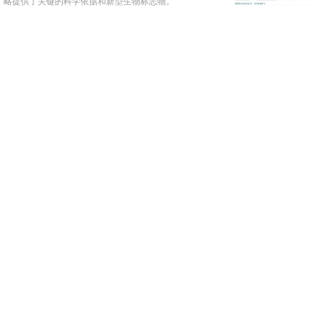
略提供了关键的科学依据和新型生物标志物。
(1006)
(2)
(0)
破解肝癌耐药肺转移新机制！钦伦秀/董琼珠
团队首次系统阐明仑伐替尼耐药后肝癌细胞
的作用机制，靶向mTOR通路药物或成破局
这为克服肝癌靶向治疗耐药、阻止转移提供了全新的联
合治疗策略。
关键
(1031)
(2)
(0)
有效抑制脑转移！广州中医药大学发文：可
预防癌症脑转移有前景的治疗剂
本研究阐明了肿瘤来源的 S100A14 外泌体促进肿瘤脑
膜转移的新机制。
(1011)
(2)
(0)
浙江大学医学院附属第二医院发文：三阴性
乳腺癌骨转移中髓系细胞精准重编程的新方
法
该策略为 TNBC 骨转移中的髓样细胞精准重编程提供了
一种新方法。
(1177)
(2)
(0)
重塑肝脏微环境！江苏省肿瘤防治研究所/中