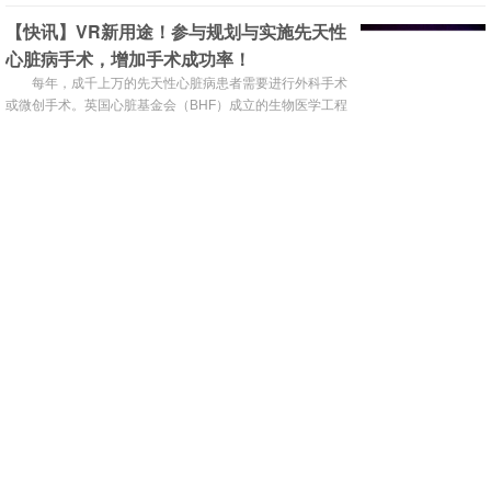
疫学研究所的科学家现在已经确定，一种名为CD4 T细胞的
【快讯】VR新用途！参与规划与实施先天性
免疫细胞“精心策划”了对动脉管壁的炎性攻击，并且这些免
心脏病手术，增加手术成功率！
疫细胞表现得就好像它们以前见过导致它们发起攻击的抗原
一样。这一发现将有助于心脏病疫苗的研制。 领导该研究的
每年，成千上万的先天性心脏病患者需要进行外科手术
著名血管免疫学专家克劳斯·...
或微创手术。英国心脏基金会（BHF）成立的生物医学工程
与影像科学学院的研究人员开发了一种新型VR技术，可以
(3995)
(2)
(0)
提高手术的治疗效果。
“得了肿瘤，却死于心脏”？今日医学、科
技、科普大咖云集，共话“肿瘤心脏病学”
恶性肿瘤目前已成为中国高发疾病之一，各类新型的抗
肿瘤药物虽然能极大地延长肿瘤患者的生存时间，但也带来
了不可忽视的心脏毒副作用。同时，随着肿瘤患者预期寿命
(4251)
(11)
(0)
的延长，合并心血管疾病的概率也随之增加，如何针对性地
【Nature子刊】看眼睛就能识别心脏病？
制定该人群的治疗方案也成为当下肿瘤治疗的新考验。
在眼镜店或眼科诊所看眼睛时就能识别心脏病？近期研
究表明，视网膜图像上的生物标志物与心脏功能相关，深度
学习技术被用来训练AI系统自动读取视网膜扫描，结果表
(3550)
(2)
(0)
明，可以从每个眼镜店和眼科诊所可用的视网膜成像中识别
【Science子刊】一种以前未知的基因突变
未来可能的心脏问题。
——BAG5，会引发无法治愈的心脏病
“钙”不仅对骨骼很重要，对心脏也很重要——钙对于心
肌的正常节律和整体健康是非常关键的。而近期研究发现了