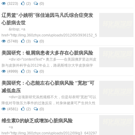
为了挽救他的生命，医院专门架设了卫星视频。通过实时传
(3223)
(2)
(0)
递的视频和音频信号，在沈阳心脏专家实施手术的同时，得
辽男篮“小姚明”张佳迪因马凡氏综合症突发
到了数百名全世界顶级专家的实时技术支持。 昨日记者
心脏病去世
从实施此例手术的沈阳军区总医院了解到，这名沈阳男子姓
张，现年50岁。之前因为胸口莫名其妙的疼痛而接受医院检
&nbsp; <a
查。医...
href="http://img.360zhyx.com/uploads/2012/05/3936152_550x550_0.jpg">
<img class="aligncenter size-full wp-image-51"
(5748)
(3)
(0)
title="3936152_550x550_0" src...
美国研究：银屑病患者大多存在心脏病风险
<div id="contentText"> 奥兰多——在美国佛罗里达州皮
肤与皮肤外科学会2012年会上，路易斯维尔大学皮肤病学
系主任Jeffrey P. Callen博士称，最新研究表明，在中重度银
(4999)
(3)
(0)
屑病患者中未诊断或未治疗的心血管危险因素的流行率很
美国研究：心态能左右心脏病风险 “宽恕”可
高，这进一步证实了常规筛查的必要性。 <div><a
减低血压
href="http://w...
<div>这项新研究虽然规模不大，但是却表明“宽恕”可以
降低对导致压力事件的过激反应，对身体健康可产生持久性
保护作用。尽管短期血压上升危害并不大，但是长期血压偏
(4581)
(2)
(0)
高或高血压，则会增加心脏病或中风危险。</div> <div
维生素D的缺乏或增加心脏病风险
id="contentText"> 犯错误是人之常情，宽恕是非凡的行为。
据英国《每日邮报》7月30日报道，《生物行...
<a
href="http://img.360zhyx.com/uploads/2012/09/g3_6432975.jpg">