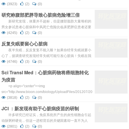
<img class="aligncenter size-full wp-image-4289"
(3923)
(2)
(0)
title="g3_6432975" src="http://img.360zhyx....
研究称腹部肥胖导致心脏病危险增三倍
新研究发现，体重并不超标，但是腰部脂肪大量堆积的
男女参试患者心脏病和中风死亡危险比临床肥胖症患者还要
高。其原因可能是，肥胖症患者或体重超标者的大腿和臀部
(4245)
(2)
(0)
脂肪过多，而其腰部脂肪并不多。 新研究中，美国梅奥
反复失眠要留心心脏病
诊所研究人员分析了12785名平均年龄为44岁的参试患者14
年的病历，特别记录了参试患者的身体质量指数（BMI，身
夜半失眠，反反复复不能入睡？如果你经常失眠就要小
高体重比）和腰臀比（腰围与臀围之比），前者反映身体肥
心了，据调查研究发现经常失眠可能引发心脏病！失眠在我
胖情况，后者体现腹部脂...
们周遭的生活中属于常见现象，但绝大多人深受其害却都不
(4746)
(3)
(0)
以为意，殊不知小小的失眠除了能让人身体疲乏毫无精神之
Sci Transl Med：心脏病药物将癌细胞转化
外，还能引发心脏病！ 在这里，一定有人会好奇为什么
为疫苗
失眠会与心脏病挂钩呢？特需中心张雅君主任解释到，很多
心脏病人在发病前一个月只有约一半的人出现胸部不适和胸
<p align="center"><img
痛症状，而绝大多数患者都会出现或...
src="http://www.bioon.com/biology/UploadFiles/201207/2012072422161299.jpg"
alt="" width="180" height="135" border=&quo...
(3818)
(2)
(0)
JCI ：新发现有助于心脏病疫苗的研制
许多研究已经证实，免疫系统所产生的炎性细胞会引起
动脉粥样硬化，但这一进程背后的关键因素却一直不为人
知。据物理学家组织网8月14日报道，美国拉霍亚过敏和免
(2801)
(2)
(0)