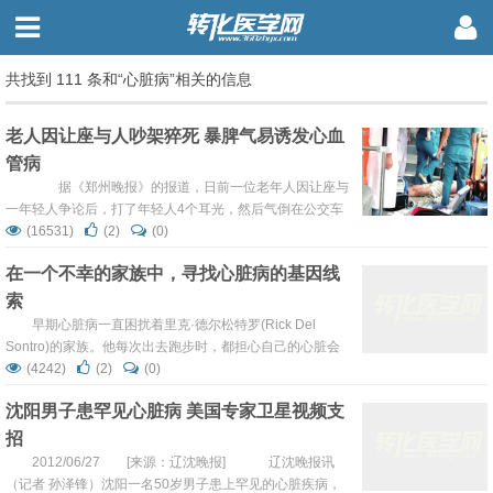
共找到 111 条和“心脏病”相关的信息
老人因让座与人吵架猝死 暴脾气易诱发心血
管病
据《郑州晚报》的报道，日前一位老年人因让座与
一年轻人争论后，打了年轻人4个耳光，然后气倒在公交车
内。急救人员赶到并奋力抢救40分钟，但老人最终还是走
(16531)
(2)
(0)
了。据悉，老人身上并没有外伤，猝死应该与心脏和脑血管
在一个不幸的家族中，寻找心脏病的基因线
突发病有关。提醒各位心血管患者，尤其是老年人，“暴脾
索
气”容易伤身，严重可危及生命。 暴脾气是心血管病“定
时炸弹” &...
早期心脏病一直困扰着里克·德尔松特罗(Rick Del
Sontro)的家族。他每次出去跑步时，都担心自己的心脏会
出事。因此，他想尽一切办法，想要让自己避免这场厄运。
(4242)
(2)
(0)
他保持着清瘦的体型，远离红肉，摒弃香烟并进行高强度的
沈阳男子患罕见心脏病 美国专家卫星视频支
锻炼，甚至可以完成铁人三项。 “我一直怀有这样的期望：
招
如果只做正确的事，食用正确的食物，就可以保持健
康，”德尔松特罗先生...
2012/06/27 [来源：辽沈晚报] 辽沈晚报讯
（记者 孙泽锋）沈阳一名50岁男子患上罕见的心脏疾病，