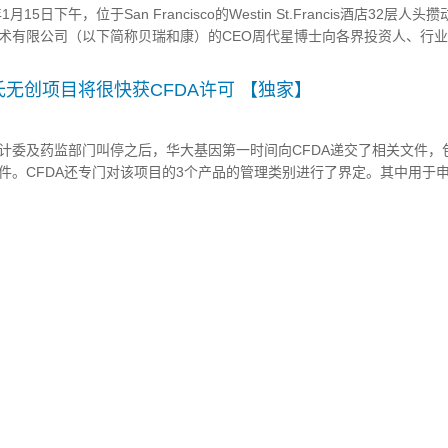
日下午，位于San Francisco的Westin St.Francis酒店32层人头
术有限公司（以下简称贝瑞和康）的CEO周代星博士向各界投资人、行
与会者详尽展示三年来公司为医疗机构提供技...
无创项目将很快获CFDA许可 【独家】
计委及药监部门叫停之后，华大基因第一时间向CFDA递交了相关文件，
件。CFDA还专门对该项目的3个产品的管理类别进行了界定。其中用于
公司的测序仪，名为BGISEQ。至此，华大基因是目前具备自主产权的设
司，被业界普遍看好，将为其华大基因接下...