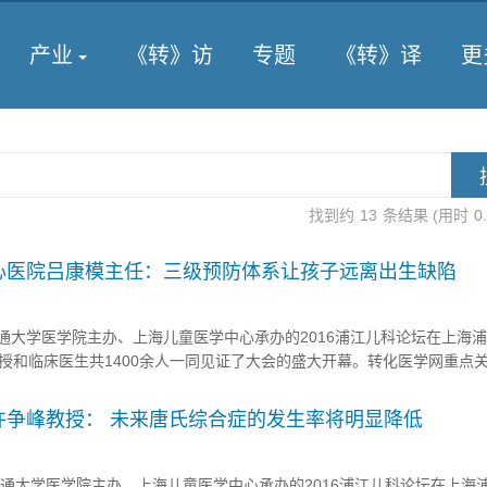
产业
《转》访
专题
《转》译
更
找到约
13
条结果 (用时
0
心医院吕康模主任：三级预防体系让孩子远离出生缺陷
通大学医学院主办、上海儿童医学中心承办的2016浦江儿科论坛在上海
授和临床医生共1400余人一同见证了大会的盛大开幕。转化医学网重点
分论坛。并对演讲嘉宾进行了访谈。 转化医学网：谈谈您对出生缺陷
对策略？ 吕康模主任：会上许多老师都谈到了这一问题，目前中...
许争峰教授： 未来唐氏综合症的发生率将明显降低
通大学医学院主办、上海儿童医学中心承办的2016浦江儿科论坛在上海