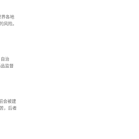
是世界各地
的风险。
、自治
药品监督
（食药监
前会被建
之苦，后者
前，国家