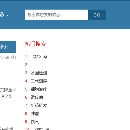
多
热门搜索
1.
《转》译
.1656
秒)
2.
3.
基因检测
4.
二代测序
5.
细胞治疗
浦东隆重举
关注了出
6.
遗传病
的理解和
7.
新药研发
8.
肿瘤
9.
快讯
浦东隆重
10.
《转》访