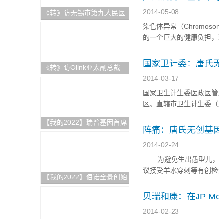
2014-05-08
《转》访无锡市第九人民医
院科教科主任赵刚
染色体异常（Chromos
的一个巨大的健康负担，
来自广州妇女儿童医疗中
国家卫计委：唐氏无
《转》访Olink亚太副总裁
Andrea Ballagi博士：新一
2014-03-17
代蛋白组学如何加速精准医
国家卫生计生委医政医管
疗新进程
区、直辖市卫生计生委（
管理总局办公厅 国家卫
【我的2022】瑞普基因首席
办械管【2014】25号）
阵痛：唐氏无创基
技术官王涛：发挥BT+AI双
引擎特色优势，推进AI技术
2014-02-24
在精准医疗领域的临床落地
为避免生出愚型儿，“
议接受羊水穿刺等有创检
【我的2022】佰诺全景创始
则只需抽取5毫升静脉血
人焦磊：降低使用成本和难
食品药品监管总局和国家卫
贝瑞和康：在JP 
度，推动全景病理技术在中
国的临床转化落地
2014-02-23