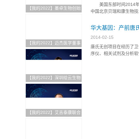
美国东部时间2014年1月15
【我的2022】墨卓生物创始
中国北京贝瑞和康生物技
人兼COO刘寒：日日精进，
关注无创DNA产前检测的
久久为功，把一个好的单细
华大基因：产前唐氏
胞中国解决方案带给客户
2014-02-15
【我的2022】迈杰医学董事
唐氏无创项目在经历了卫
长兼首席执行官张亚飞：数
序仪、相关试剂及分析软
智化赋能商业模式转型，为
序仪是华大之前收购CG
客户提供更优质的伴随诊断
剂、耗材、软件分析的公
整体解决方案
【我的2022】深圳绘云生物
总经理林景超：专注慢病早
筛类临床质谱检测产品，从
临床痛点出发，为临床医学
检验解决更多难题
【我的2022】艾吉泰康联合
创始人屈武斌：对技术精雕
细琢，以客户应用场景为核
心，用特色服务提供基因捕