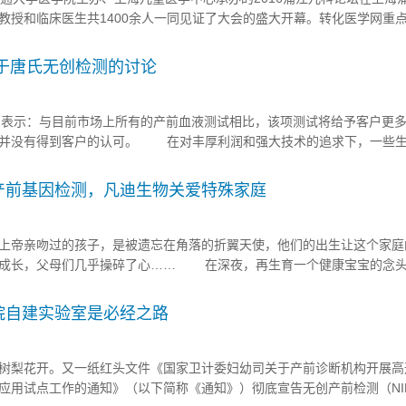
教授和临床医生共1400余人一同见证了大会的盛大开幕。转化医学网重
展分论坛。并对演讲嘉宾进行了访谈。 转化医学网：谈谈您对无创产
：无创产前基因检...
ew:关于唐氏无创检测的讨论
表示：与目前市场上所有的产前血液测试相比，该项测试将给予客户更多
却并没有得到客户的认可。 在对丰厚利润和强大技术的追求下，一些
液筛查测试技术。除了筛查唐氏综合症，他们正着手开发引起婴儿出生缺
equenom公司正是如此，其最新筛查测试是目前唯一能在产前精确筛查..
产前基因检测，凡迪生物关爱特殊家庭
帝亲吻过的孩子，是被遗忘在角落的折翼天使，他们的出生让这个家庭
的成长，父母们几乎操碎了心…… 在深夜，再生育一个健康宝宝的念
个宝宝会健康吗？我该做哪些孕期检查呢？紧张不安仍然在折磨着这个
氏无创检测将惠及特殊家庭，实现再生育一个健康宝宝的梦想！ ...
院自建实验室是必经之路
树梨花开。又一纸红头文件《国家卫计委妇幼司关于产前诊断机构开展高
应用试点工作的通知》（以下简称《通知》）彻底宣告无创产前检测（NI