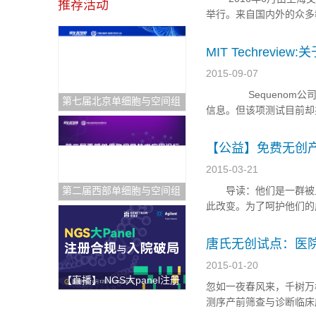
推荐活动
举行。来自国内外的众多
出生缺陷分子诊断新进
测的看法？ 许争峰教授
MIT Techrevi
2015-09-07
Sequenom公司
第七届北京单细胞与空间组
信息。但该项测试目前
学研讨会
公司正努力发展其产前血
染色体组疾病检测技术。S
【公益】免费无创
2015-03-21
第二届西部单细胞与空间组
导读：他们是一群被上
学论坛
此改变。为了呵护他们
声息地生长。但，下一
今天，机会来了，免费唐
唐氏无创试点：医
2015-01-20
【直播】 NGS大panel注册
忽如一夜春风来，千树万
合规与入院破局
测序产前筛查与诊断临床