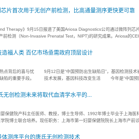
机构的高规格加入，阵容庞大，有效补充了第一批“试点检验所”缺乏临床咨
个省、直辖市和自治区；论其深度，对检测前后的临床咨询、...
微阵列芯片首次用于无创产前检测，比高通量测序更快更可靠
 and Therapy》9月15日报道了美国Ariosa Diagnostics公司通过微阵列芯
前检测（Non-Invasive Prenatal Test，NIPT)的研究成果。Ariosa的CE
首次被应用于NIPT领域。目前，Ariosa的招...
技造福人类 百亿市场亟需政府顶层设计
点背后的喜与忧 9月12日是“中国预防出生缺陷日”，基因检测技术
因缺陷的重要手段。 技术发展，基因科技改变生活 今年是“中国预
我国是人口大国，也是出生缺陷各类疾病高发国家。2012年卫生部发布的《
氏无创检测未来将取代血清学水平的...
妇婴保健院产科主任医师、教授，博士生导师、1992年博士毕业于上海医
学医学院博士联合培养。现任职务：上海市第一妇婴保健院院长上海市产前
员、上海妇产科学会主任委员、上海围产学会主任委员、世界围产学会委
编及主译的专著12本，其中包括被奉为经典...
导体测序平台的唐氏无创检测技术