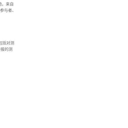
攒动，来自
业参与者、
包括对测
申报的测
备、试