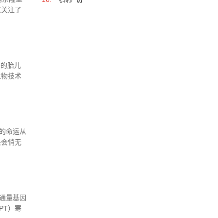
点关注了
前基因检
的胎儿
生物技术
陷的其他
.
的命运从
头会悄无
家庭。
通量基因
PT）寒