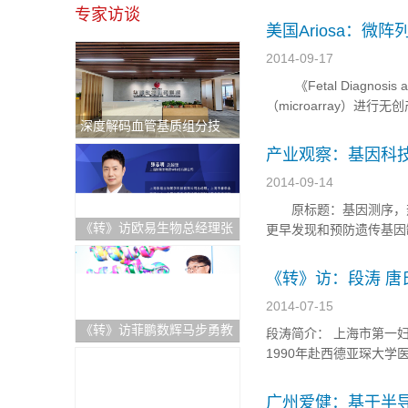
冰期结束，108家医疗
专家访谈
白。 究其广度，覆盖31
美国Ariosa：
2014-09-17
《Fetal Diagnosis
（microarray）进行无创产
深度解码血管基质组分技
Song表示，这是微阵列芯片
术：重塑退行性骨关节炎治
产业观察：基因科
疗新格局与医疗出海中东新
2014-09-14
机遇
原标题：基因测序，热
《转》访欧易生物总经理张
更早发现和预防遗传基
志明：持续逆势快速增长！
陷日”设立的第9个年头。
破解科研服务"不可能三
《转》访：段涛 唐
角"的硬核逻辑
2014-07-15
《转》访菲鹏数辉马步勇教
段涛简介： 上海市第一
授｜AI与分子模拟引领生物
1990年赴西德亚琛大
医药创新，“构象选择机制”
主任中华围产学会主任委
开辟药物动态设计新纪元
表学术论文100余篇。主
广州爱健：基于半