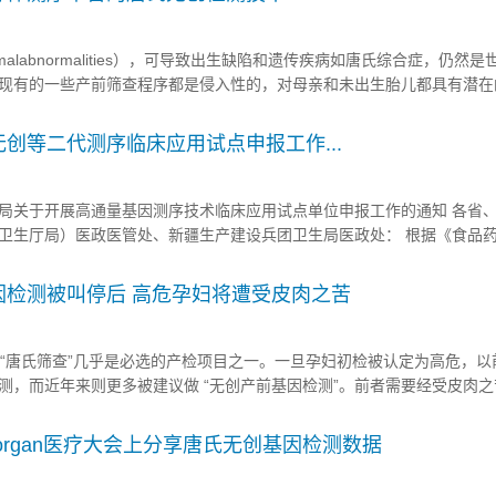
omalabnormalities），可导致出生缺陷和遗传疾病如唐氏综合症，仍然
现有的一些产前筛查程序都是侵入性的，对母亲和未出生胎儿都具有潜在
心、广东省妇幼保健院、广州爱健生物技术有限公司和美国加州...
创等二代测序临床应用试点申报工作...
局关于开展高通量基因测序技术临床应用试点单位申报工作的通知 各省
卫生厅局）医政医管处、新疆生产建设兵团卫生局医政处： 根据《食品
生计生委办公厅关于加强临床使用基因测序相关产品和技术管理的通知》
，我局拟组织高通量基因测序技术...
因检测被叫停后 高危孕妇将遭受皮肉之苦
唐氏筛查”几乎是必选的产检项目之一。一旦孕妇初检被认定为高危，以
测，而近年来则更多被建议做 “无创产前基因检测”。前者需要经受皮肉
液。 不过，今后一段时期内，“无创产前基因检测”可能行不通了。日
生计...
Morgan医疗大会上分享唐氏无创基因检测数据