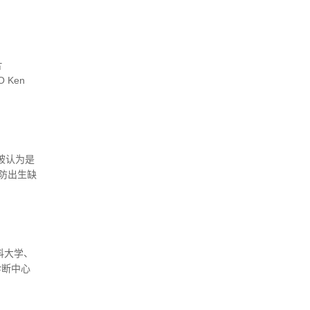
询的空
片
O Ken
被认为是
防出生缺
...
科大学、
诊断中心
员等已发