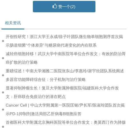
赞一个(
2
)
相关资讯
开创性研究！浙江大学王永成/徐子叶团队微生物单细胞测序首次揭
示肠道细菌“个体差异”与糖尿病代谢变化的内在联系
减轻癌细胞转移！武汉大学中南医院等单位合作发文：有效的防治胃
癌扩散的治疗策略
重磅综述！中南大学湘雅二医院张东山/李惠玲/谢宇欣团队系统阐述
多器官功能障碍综合征：分子机制与治疗策略
显著抑制肿瘤生长！复旦大学附属肿瘤医院/福建医科大学合作发
文：肝癌联合免疫治疗的潜在靶点
Cancer Cell | 中山大学附属第一医院匡铭/尹长军/陈淑玲团队首次揭
示PD-1抑制剂激活局部乙肝病毒B细胞应答
首都医科大学附属北京胸科医院等单位合作发文：奥莫西汀作为肺腺