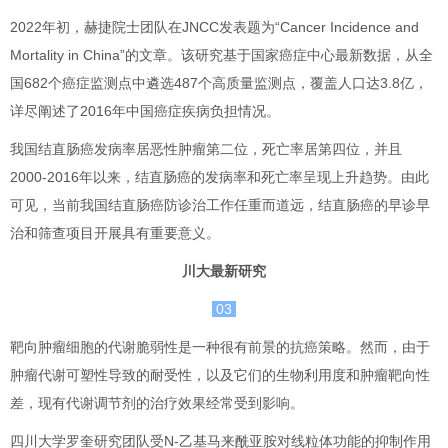
2022年初，赫捷院士团队在JNCC发表题为“Cancer Incidence and
Mortality in China”的文章。该研究基于国家癌症中心最新数据，从全
国682个癌症监测点中遴选487个高质量监测点，覆盖人口达3.8亿，
详尽阐述了2016年中国癌症疾病负担情况。
我国结直肠癌发病率居恶性肿瘤第二位，死亡率居第四位，并且
2000-2016年以来，结直肠癌的发病率和死亡率呈现上升趋势。由此
可见，当前我国结直肠癌防诊治工作任重而道远，结直肠癌的早诊早
治和筛查项目开展具有重要意义。
川大最新研究
03
靶向肿瘤细胞的代谢脆弱性是一种很有前景的抗癌策略。然而，由于
肿瘤代谢可塑性导致的耐受性，以及它们的生物利用度和肿瘤靶向性
差，现有代谢调节剂的治疗效果经常受到影响。
四川大学罗奎研究团队受N-乙基马来酰亚胺对线粒体功能的抑制作用