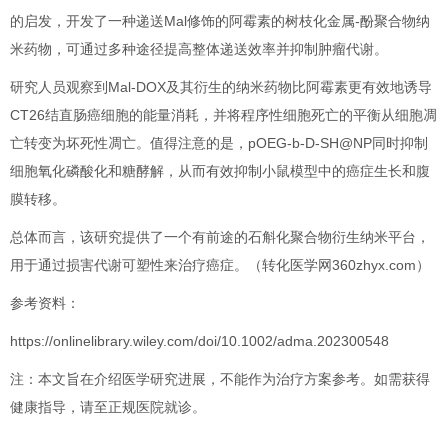
的启发，开发了一种递送Mal修饰的阿霉素的树枝化金属-酚聚合物纳
米药物，可通过多种途径提高整体递送效率并抑制肿瘤代谢。
研究人员观察到Mal-DOX及其衍生的纳米药物比阿霉素更有效地诱导
CT26结直肠癌细胞的能量消耗，并将程序性细胞死亡的平衡从细胞凋
亡转变为坏死性凋亡。值得注意的是，pOEG-b-D-SH@NP同时抑制
细胞氧化磷酸化和糖酵解，从而有效抑制小鼠模型中的癌症生长和腹
膜转移。
总体而言，该研究提供了一个有前途的石斛化聚合物衍生纳米平台，
用于通过损害代谢可塑性来治疗癌症。
（转化医学网360zhyx.com）
参考资料：
https://onlinelibrary.wiley.com/doi/10.1002/adma.202300548
注：本文旨在介绍医学研究进展，不能作为治疗方案参考。如需获得
健康指导，请至正规医院就诊。