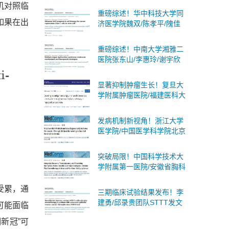
模随机对照临
述蛋白质乳酸化：分子机
重磅综述！华中科技大学同
制、生物学意义及临床意义
如果在出
济医学院魏双/陈孝平/隗佳
团队系统阐述癌症细胞治疗
从T细胞到干细胞的全面突
重磅综述！中南大学湘雅二
破与未来展望
医院张东山/李惠玲/谢宇欣
团队系统阐述多器官功能障
碍综合征：分子机制与治疗
显著抑制肿瘤生长！复旦大
策略
学附属肿瘤医院/福建医科大
学合作发文：肝癌联合免疫
治疗的潜在靶点
发病机制新视角！浙江大学
医学院/中国医学科学院北京
协和医院合作发文：肾癌潜
在诊断标志物和治疗靶点
突破局限！中国科学技术大
学附属第一医院/安徽省胸科
医院合作发文：非小细胞肺
癌广泛适用且无创的策略
受累，通
三期临床试验结果发布！李
建勇/邱录贵团队STTT发文
可能面临
奥布替尼一线治疗慢性淋巴
新冠”可
细胞白血病/小淋巴细胞淋巴