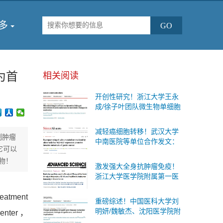
多
为首
相关阅读
开创性研究！浙江大学王永
成/徐子叶团队微生物单细胞
测序首次揭示肠道细菌“个体
差异”与糖尿病代谢变化的内
减轻癌细胞转移！武汉大学
在联系
制肿瘤
中南医院等单位合作发文：
它可以
有效的防治胃癌扩散的治疗
物！
策略
激发强大全身抗肿瘤免疫！
浙江大学医学院附属第一医
院等单位合作发文：癌症治
疗联合疗法
tment
重磅综述！中国医科大学刘
明妍/魏敏杰、沈阳医学院附
Center，
属第二医院吴际团队系统阐