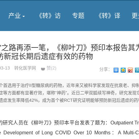
产业
《转》访
专题
《转》译
更
神”之路再添一笔，《柳叶刀》预印本报告其
防新冠长期后遗症有效的药物
03-13
转化医学网
赞(
2
)
分享：
个首选用于治疗II型糖尿病的药物，近年来又被科学家发现在抗衰老、抑
症等方面都有显著疗效，堪称“神药”。近日二甲双胍续写神奇，研究发现
遗症发生率降低42%，成为首个被RCT研究证明能够预防新冠后遗症的药
人员在《柳叶刀》预印本平台发表了题为：Outpatient Trea
he Development of Long COVID Over 10 Months：A Multi-