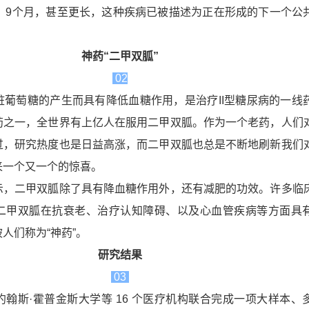
月，9个月，甚至更长，这种疾病已被描述为正在形成的下一个公
神药“二甲双胍”
02
脏葡萄糖的产生而具有降低血糖作用，是治疗II型糖尿病的一线
药之一，全世界有上亿人在服用二甲双胍。作为一个老药，人们
过，研究热度也是日益高涨，而二甲双胍也总是不断地刷新我们
来一个又一个的惊喜。
示，二甲双胍除了具有降血糖作用外，还有减肥的功效。许多临
二甲双胍在抗衰老、治疗认知障碍、以及心血管疾病等方面具
人们称为“神药”。
研究结果
03
翰斯·霍普金斯大学等 16 个医疗机构联合完成一项大样本、