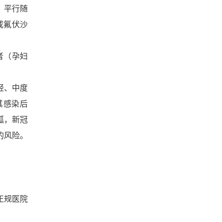
、平行随
或氟伏沙
患者（孕妇
轻、中度
其感染后
胍，新冠
的风险。
正规医院