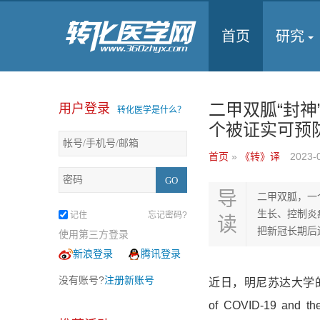
首页
研究
二甲双胍“封
用户登录
转化医学是什么？
个被证实可预
首页
»
《转》译
2023-
导
二甲双胍，一
生长、控制炎
记住
忘记密码?
读
把新冠长期后
使用第三方登录
新浪登录
腾讯登录
没有账号?
注册新账号
近日，明尼苏达大学的研究
of COVID-19 and t