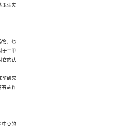
瘤显著优于化学免疫
共卫生灾
药物，也
对于二甲
对它的认
床前研究
有有益作
多中心的