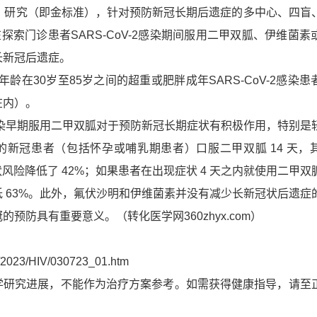
验）研究（即金标准），针对预防新冠长期后遗症的多中心、四盲
在探索门诊患者SARS-CoV-2感染期间服用二甲双胍、伊维菌素
长新冠后遗症。
名年龄在30岁至85岁之间的超重或肥胖成年SARS-CoV-2感染
在内）。
染早期服用二甲双胍对于预防新冠长期症状有积极作用，特别是
的新冠患者（包括怀孕或哺乳期患者）口服二甲双胍 14 天，
状风险降低了 42%；如果患者在出现症状 4 天之内就使用二甲双
 63%。此外，氟伏沙明和伊维菌素并没有减少长新冠状后遗症
冠的预防具有重要意义。
（转化医学网360zhyx.com）
g/2023/HIV/030723_01.htm
学研究进展，不能作为治疗方案参考。如需获得健康指导，请至