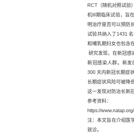
RCT（随机对照试
机III期临床试验，旨
明治疗是否可以预防
试验共纳入了1431 
和哺乳期妇女也包含
研究发现，在新冠感
新冠感染人群。新发
300 天内新冠长期症
长期症状风险可被降低
这一发现对防治长新
参考资料：
https://www.natap.or
注：本文旨在介绍医
就诊。